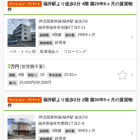
福井駅より徒歩2分 4階 築29年6ヶ月の賃貸物
マンション・アパート
件
JR北陸新幹線/福井駅 徒歩2分
福井県福井市光陽4丁目5-11
4階建
29年6ヶ月
総階数
築年数
鉄骨造
建物構造
バス・トイレ別
駐車場あり
フローリング
3
万円
（管理費不要）
4階
1K
25.92㎡
階数
間取り
専有面積
20,000円/30,000円
敷/礼
福井駅より徒歩2分 2階 築30年5ヶ月の賃貸物
マンション・アパート
件
JR北陸新幹線/福井駅 徒歩2分
福井県福井市豊岡1丁目2−8
3階建
30年5ヶ月
総階数
築年数
鉄骨造
建物構造