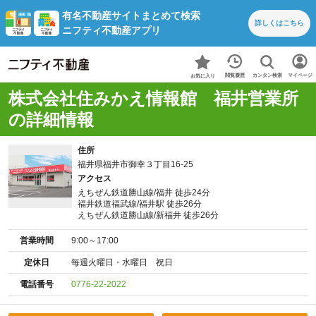
有名不動産サイトまとめて検索
詳しくは
こちら
ニフティ不動産アプリ
カンタン検索
閲覧履歴
マイページ
お気に入り
株式会社住みかえ情報館 福井営業所
の詳細情報
住所
福井県福井市御幸３丁目16-25
アクセス
えちぜん鉄道勝山線/福井 徒歩24分
福井鉄道福武線/福井駅 徒歩26分
えちぜん鉄道勝山線/新福井 徒歩26分
営業時間
9:00～17:00
定休日
毎週火曜日・水曜日 祝日
電話番号
0776-22-2022