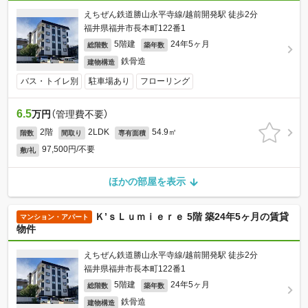
えちぜん鉄道勝山永平寺線/越前開発駅 徒歩2分
福井県福井市長本町122番1
5階建
24年5ヶ月
総階数
築年数
鉄骨造
建物構造
バス・トイレ別
駐車場あり
フローリング
6.5
万円
（管理費不要）
2階
2LDK
54.9㎡
階数
間取り
専有面積
97,500円/不要
敷/礼
ほかの部屋を表示
Ｋ’ｓＬｕｍｉｅｒｅ 5階 築24年5ヶ月の賃貸
マンション・アパート
物件
えちぜん鉄道勝山永平寺線/越前開発駅 徒歩2分
福井県福井市長本町122番1
5階建
24年5ヶ月
総階数
築年数
鉄骨造
建物構造