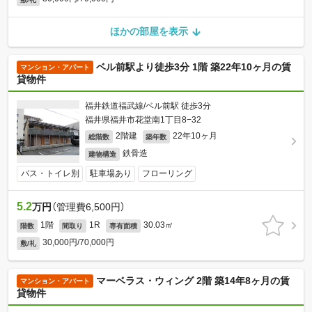
ほかの部屋を表示
ベル前駅より徒歩3分 1階 築22年10ヶ月の賃
マンション・アパート
貸物件
福井鉄道福武線/ベル前駅 徒歩3分
福井県福井市花堂南1丁目8−32
2階建
22年10ヶ月
総階数
築年数
鉄骨造
建物構造
バス・トイレ別
駐車場あり
フローリング
5.2
万円
（管理費6,500円）
1階
1R
30.03㎡
階数
間取り
専有面積
30,000円/70,000円
敷/礼
マーベラス・ウィング 2階 築14年8ヶ月の賃
マンション・アパート
貸物件