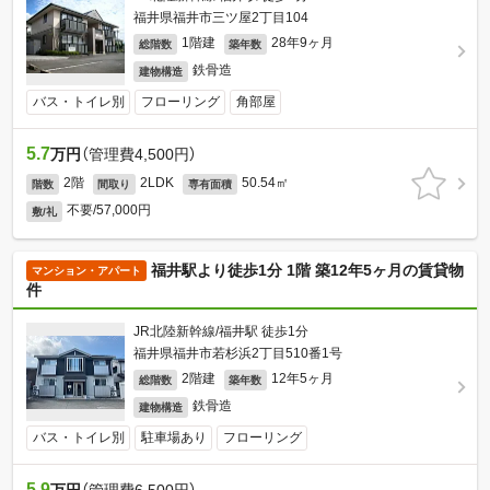
福井県福井市三ツ屋2丁目104
1階建
28年9ヶ月
総階数
築年数
鉄骨造
建物構造
バス・トイレ別
フローリング
角部屋
5.7
万円
（管理費4,500円）
2階
2LDK
50.54㎡
階数
間取り
専有面積
不要/57,000円
敷/礼
福井駅より徒歩1分 1階 築12年5ヶ月の賃貸物
マンション・アパート
件
JR北陸新幹線/福井駅 徒歩1分
福井県福井市若杉浜2丁目510番1号
2階建
12年5ヶ月
総階数
築年数
鉄骨造
建物構造
バス・トイレ別
駐車場あり
フローリング
5.9