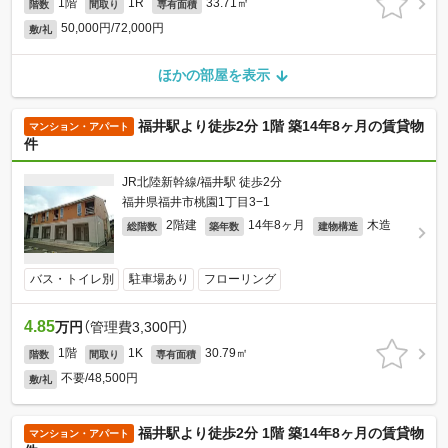
1階
1R
33.71㎡
階数
間取り
専有面積
50,000円/72,000円
敷/礼
ほかの部屋を表示
福井駅より徒歩2分 1階 築14年8ヶ月の賃貸物
マンション・アパート
件
JR北陸新幹線/福井駅 徒歩2分
福井県福井市桃園1丁目3−1
2階建
14年8ヶ月
木造
総階数
築年数
建物構造
バス・トイレ別
駐車場あり
フローリング
4.85
万円
（管理費3,300円）
1階
1K
30.79㎡
階数
間取り
専有面積
不要/48,500円
敷/礼
福井駅より徒歩2分 1階 築14年8ヶ月の賃貸物
マンション・アパート