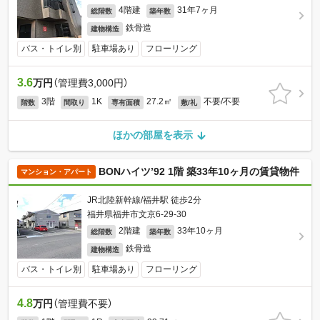
4階建
31年7ヶ月
総階数
築年数
鉄骨造
建物構造
バス・トイレ別
駐車場あり
フローリング
3.6
万円
（管理費3,000円）
3階
1K
27.2㎡
不要/不要
階数
間取り
専有面積
敷/礼
ほかの部屋を表示
BONハイツ’92 1階 築33年10ヶ月の賃貸物件
マンション・アパート
JR北陸新幹線/福井駅 徒歩2分
福井県福井市文京6-29-30
2階建
33年10ヶ月
総階数
築年数
鉄骨造
建物構造
バス・トイレ別
駐車場あり
フローリング
4.8
万円
（管理費不要）