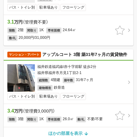
バス・トイレ別
駐車場あり
フローリング
3.1
万円
（管理費不要）
2階
1K
24.64㎡
階数
間取り
専有面積
20,000円/31,000円
敷/礼
アップルコート 3階 築31年7ヶ月の賃貸物件
マンション・アパート
福井鉄道福武線/赤十字前駅 徒歩2分
福井県福井市月見1丁目2-1
4階建
31年7ヶ月
総階数
築年数
鉄骨造
建物構造
バス・トイレ別
駐車場あり
フローリング
3.4
万円
（管理費3,000円）
3階
1K
26.0㎡
不要/不要
階数
間取り
専有面積
敷/礼
ほかの部屋を表示