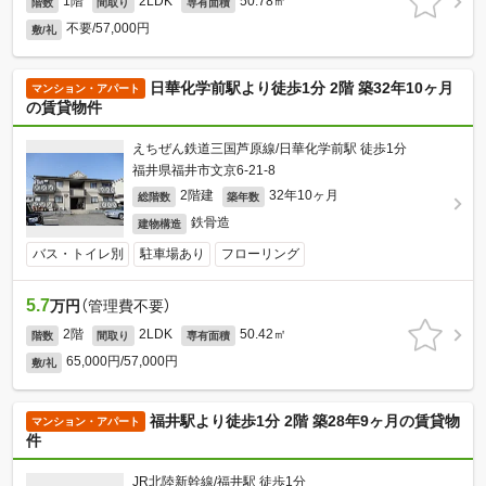
1階
2LDK
50.78㎡
階数
間取り
専有面積
不要/57,000円
敷/礼
日華化学前駅より徒歩1分 2階 築32年10ヶ月
マンション・アパート
の賃貸物件
えちぜん鉄道三国芦原線/日華化学前駅 徒歩1分
福井県福井市文京6-21-8
2階建
32年10ヶ月
総階数
築年数
鉄骨造
建物構造
バス・トイレ別
駐車場あり
フローリング
5.7
万円
（管理費不要）
2階
2LDK
50.42㎡
階数
間取り
専有面積
65,000円/57,000円
敷/礼
福井駅より徒歩1分 2階 築28年9ヶ月の賃貸物
マンション・アパート
件
JR北陸新幹線/福井駅 徒歩1分