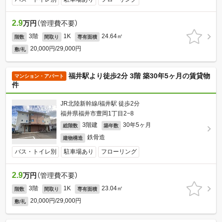
2.9
万円
（管理費不要）
3階
1K
24.64㎡
階数
間取り
専有面積
20,000円/29,000円
敷/礼
福井駅より徒歩2分 3階 築30年5ヶ月の賃貸物
マンション・アパート
件
JR北陸新幹線/福井駅 徒歩2分
福井県福井市豊岡1丁目2−8
3階建
30年5ヶ月
総階数
築年数
鉄骨造
建物構造
バス・トイレ別
駐車場あり
フローリング
2.9
万円
（管理費不要）
3階
1K
23.04㎡
階数
間取り
専有面積
20,000円/29,000円
敷/礼