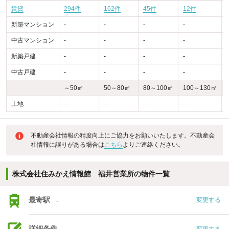
賃貸
294件
162件
45件
12件
新築マンション
-
-
-
-
-
中古マンション
-
-
-
-
-
新築戸建
-
-
-
-
-
中古戸建
-
-
-
-
-
～50㎡
50～80㎡
80～100㎡
100～130㎡
土地
-
-
-
-
-
不動産会社情報の精度向上にご協力をお願いいたします。不動産会
社情報に誤りがある場合は
こちら
よりご連絡ください。
株式会社住みかえ情報館 福井営業所の物件一覧
最寄駅
-
変更する
詳細条件
変更する