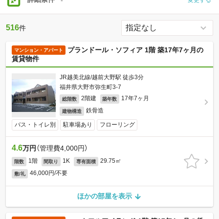
-
516
件
プランドール・ソフィア 1階 築17年7ヶ月の
マンション・アパート
賃貸物件
JR越美北線/越前大野駅 徒歩3分
福井県大野市弥生町3-7
2階建
17年7ヶ月
総階数
築年数
鉄骨造
建物構造
バス・トイレ別
駐車場あり
フローリング
4.6
万円
（管理費4,000円）
1階
1K
29.75㎡
階数
間取り
専有面積
46,000円/不要
敷/礼
ほかの部屋を表示