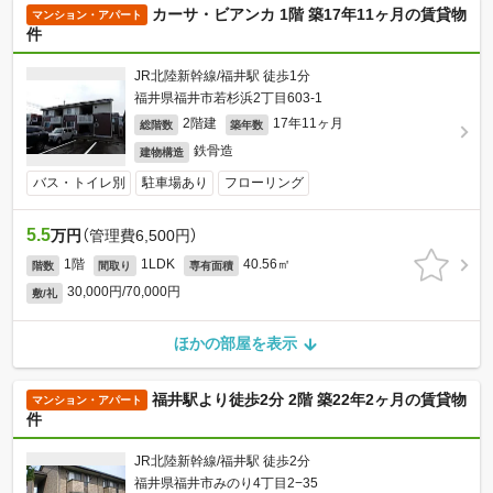
カーサ・ビアンカ 1階 築17年11ヶ月の賃貸物
マンション・アパート
件
JR北陸新幹線/福井駅 徒歩1分
福井県福井市若杉浜2丁目603-1
2階建
17年11ヶ月
総階数
築年数
鉄骨造
建物構造
バス・トイレ別
駐車場あり
フローリング
5.5
万円
（管理費6,500円）
1階
1LDK
40.56㎡
階数
間取り
専有面積
30,000円/70,000円
敷/礼
ほかの部屋を表示
福井駅より徒歩2分 2階 築22年2ヶ月の賃貸物
マンション・アパート
件
JR北陸新幹線/福井駅 徒歩2分
福井県福井市みのり4丁目2−35