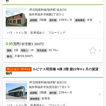
件
JR北陸新幹線/福井駅 徒歩2分
福井県福井市桃園1丁目3−1
2階建
14年8ヶ月
木造
総階数
築年数
建物構造
バス・トイレ別
駐車場あり
フローリング
4.95
万円
（管理費3,300円）
1階
1K
30.79㎡
階数
間取り
専有面積
不要/59,500円
敷/礼
ルピナス明里橋 A棟 2階 築22年4ヶ月の賃貸
マンション・アパート
物件
JR北陸新幹線/福井駅 徒歩2分
福井県福井市加茂河原1丁目1−5
2階建
22年4ヶ月
総階数
築年数
鉄骨造
建物構造
バス・トイレ別
駐車場あり
フローリング