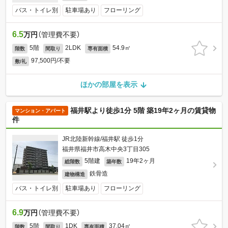
バス・トイレ別
駐車場あり
フローリング
6.5
万円
（管理費不要）
5階
2LDK
54.9㎡
階数
間取り
専有面積
97,500円/不要
敷/礼
ほかの部屋を表示
福井駅より徒歩1分 5階 築19年2ヶ月の賃貸物
マンション・アパート
件
JR北陸新幹線/福井駅 徒歩1分
福井県福井市高木中央3丁目305
5階建
19年2ヶ月
総階数
築年数
鉄骨造
建物構造
バス・トイレ別
駐車場あり
フローリング
6.9
万円
（管理費不要）
5階
1DK
37.04㎡
階数
間取り
専有面積