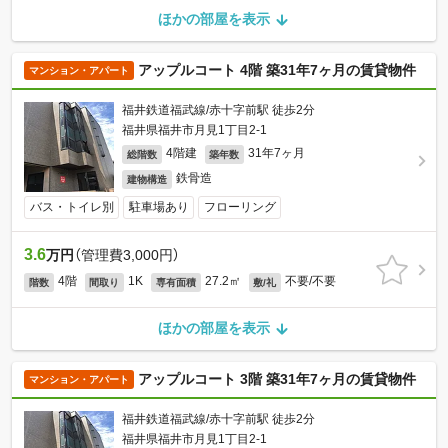
ほかの部屋を表示
アップルコート 4階 築31年7ヶ月の賃貸物件
マンション・アパート
福井鉄道福武線/赤十字前駅 徒歩2分
福井県福井市月見1丁目2-1
4階建
31年7ヶ月
総階数
築年数
鉄骨造
建物構造
バス・トイレ別
駐車場あり
フローリング
3.6
万円
（管理費3,000円）
4階
1K
27.2㎡
不要/不要
階数
間取り
専有面積
敷/礼
ほかの部屋を表示
アップルコート 3階 築31年7ヶ月の賃貸物件
マンション・アパート
福井鉄道福武線/赤十字前駅 徒歩2分
福井県福井市月見1丁目2-1