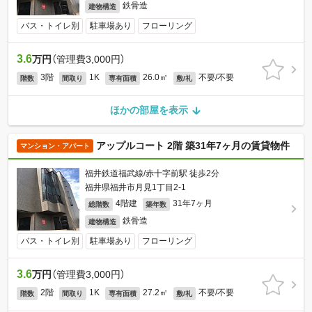
鉄骨造
建物構造
バス・トイレ別
駐車場あり
フローリング
3.6
万円
（管理費3,000円）
3階
1K
26.0㎡
不要/不要
階数
間取り
専有面積
敷/礼
ほかの部屋を表示
アップルコート 2階 築31年7ヶ月の賃貸物件
マンション・アパート
福井鉄道福武線/赤十字前駅 徒歩2分
福井県福井市月見1丁目2-1
4階建
31年7ヶ月
総階数
築年数
鉄骨造
建物構造
バス・トイレ別
駐車場あり
フローリング
3.6
万円
（管理費3,000円）
2階
1K
27.2㎡
不要/不要
階数
間取り
専有面積
敷/礼