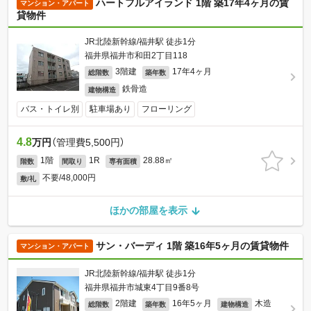
ハートフルアイランド 1階 築17年4ヶ月の賃
マンション・アパート
貸物件
JR北陸新幹線/福井駅 徒歩1分
福井県福井市和田2丁目118
3階建
17年4ヶ月
総階数
築年数
鉄骨造
建物構造
バス・トイレ別
駐車場あり
フローリング
4.8
万円
（管理費5,500円）
1階
1R
28.88㎡
階数
間取り
専有面積
不要/48,000円
敷/礼
ほかの部屋を表示
サン・バーディ 1階 築16年5ヶ月の賃貸物件
マンション・アパート
JR北陸新幹線/福井駅 徒歩1分
福井県福井市城東4丁目9番8号
2階建
16年5ヶ月
木造
総階数
築年数
建物構造