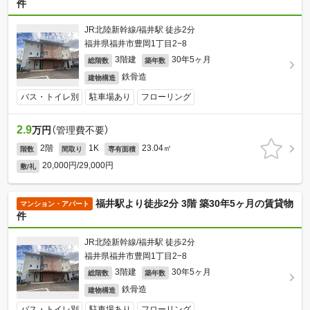
件
JR北陸新幹線/福井駅 徒歩2分
福井県福井市豊岡1丁目2−8
3階建
30年5ヶ月
総階数
築年数
鉄骨造
建物構造
バス・トイレ別
駐車場あり
フローリング
2.9
万円
（管理費不要）
2階
1K
23.04㎡
階数
間取り
専有面積
20,000円/29,000円
敷/礼
福井駅より徒歩2分 3階 築30年5ヶ月の賃貸物
マンション・アパート
件
JR北陸新幹線/福井駅 徒歩2分
福井県福井市豊岡1丁目2−8
3階建
30年5ヶ月
総階数
築年数
鉄骨造
建物構造
バス・トイレ別
駐車場あり
フローリング