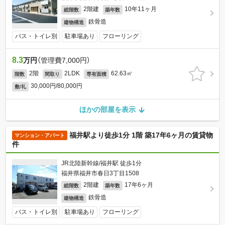
2階建
10年11ヶ月
総階数
築年数
鉄骨造
建物構造
バス・トイレ別
駐車場あり
フローリング
8.3
万円
（管理費7,000円）
2階
2LDK
62.63㎡
階数
間取り
専有面積
30,000円/80,000円
敷/礼
ほかの部屋を表示
福井駅より徒歩1分 1階 築17年6ヶ月の賃貸物
マンション・アパート
件
JR北陸新幹線/福井駅 徒歩1分
福井県福井市春日3丁目1508
2階建
17年6ヶ月
総階数
築年数
鉄骨造
建物構造
バス・トイレ別
駐車場あり
フローリング