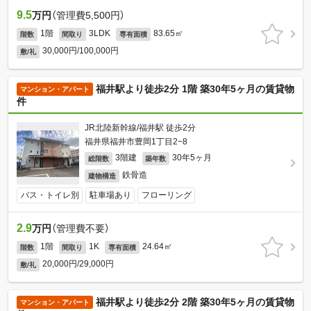
9.5
万円
（管理費5,500円）
1階
3LDK
83.65㎡
階数
間取り
専有面積
30,000円/100,000円
敷/礼
福井駅より徒歩2分 1階 築30年5ヶ月の賃貸物
マンション・アパート
件
JR北陸新幹線/福井駅 徒歩2分
福井県福井市豊岡1丁目2−8
3階建
30年5ヶ月
総階数
築年数
鉄骨造
建物構造
バス・トイレ別
駐車場あり
フローリング
2.9
万円
（管理費不要）
1階
1K
24.64㎡
階数
間取り
専有面積
20,000円/29,000円
敷/礼
福井駅より徒歩2分 2階 築30年5ヶ月の賃貸物
マンション・アパート