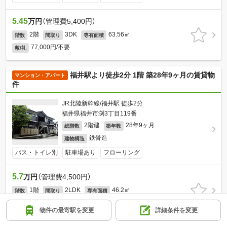
5.45
万円
（管理費5,400円）
2階
3DK
63.56㎡
階数
間取り
専有面積
77,000円/不要
敷/礼
福井駅より徒歩2分 1階 築28年9ヶ月の賃貸物
マンション・アパート
件
JR北陸新幹線/福井駅 徒歩2分
福井県福井市渕3丁目119番
2階建
28年9ヶ月
総階数
築年数
鉄骨造
建物構造
バス・トイレ別
駐車場あり
フローリング
5.7
万円
（管理費4,500円）
1階
2LDK
46.2㎡
階数
間取り
専有面積
30,000円/70,000円
敷/礼
物件の最寄駅を変更
詳細条件を変更