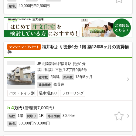
40,000円/52,500円
敷/礼
福井駅より徒歩1分 1階 築13年8ヶ月の賃貸物
マンション・アパート
件
JR北陸新幹線/福井駅 徒歩1分
福井県福井市照手3丁目9番5号
2階建
13年8ヶ月
総階数
築年数
鉄骨造
建物構造
バス・トイレ別
駐車場あり
フローリング
5.4
万円
（管理費7,000円）
1階
1R
30.44㎡
階数
間取り
専有面積
30,000円/70,000円
敷/礼