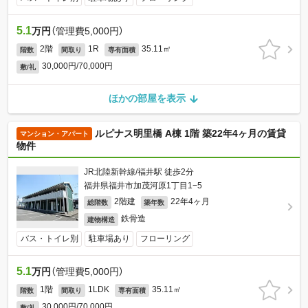
5.1
万円
（管理費5,000円）
2階
1R
35.11㎡
階数
間取り
専有面積
30,000円/70,000円
敷/礼
ほかの部屋を表示
ルピナス明里橋 A棟 1階 築22年4ヶ月の賃貸
マンション・アパート
物件
JR北陸新幹線/福井駅 徒歩2分
福井県福井市加茂河原1丁目1−5
2階建
22年4ヶ月
総階数
築年数
鉄骨造
建物構造
バス・トイレ別
駐車場あり
フローリング
5.1
万円
（管理費5,000円）
1階
1LDK
35.11㎡
階数
間取り
専有面積
30,000円/70,000円
敷/礼