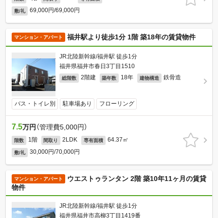
69,000円/69,000円
敷/礼
福井駅より徒歩1分 1階 築18年の賃貸物件
マンション・アパート
JR北陸新幹線/福井駅 徒歩1分
福井県福井市春日3丁目1510
2階建
18年
鉄骨造
総階数
築年数
建物構造
バス・トイレ別
駐車場あり
フローリング
7.5
万円
（管理費5,000円）
1階
2LDK
64.37㎡
階数
間取り
専有面積
30,000円/70,000円
敷/礼
ウエストゥランタン 2階 築10年11ヶ月の賃貸
マンション・アパート
物件
JR北陸新幹線/福井駅 徒歩1分
福井県福井市高柳3丁目1419番