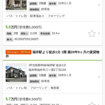
2階建
22年2ヶ月
総階数
築年数
鉄骨造
建物構造
バス・トイレ別
駐車場あり
フローリング
5.6
万円
（管理費5,000円）
2階
1LDK
33.4㎡
階数
間取り
専有面積
30,000円/50,000円
敷/礼
福井駅より徒歩1分 1階 築28年9ヶ月の賃貸物
マンション・アパート
件
JR北陸新幹線/福井駅 徒歩1分
福井県福井市三ツ屋2丁目104
1階建
28年9ヶ月
総階数
築年数
鉄骨造
建物構造
バス・トイレ別
フローリング
角部屋
5.7
万円
（管理費4,500円）