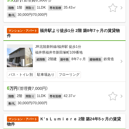
万円
（管理費6,500円）
1階
1LDK
35.43㎡
階数
間取り
専有面積
30,000円/70,000円
敷/礼
福井駅より徒歩1分 2階 築8年7ヶ月の賃貸物
マンション・アパート
件
JR北陸新幹線/福井駅 徒歩1分
福井県福井市新田塚町109番地
2階建
8年7ヶ月
鉄骨造
総階数
築年数
建物構造
バス・トイレ別
駐車場あり
フローリング
6
万円
（管理費7,000円）
2階
1LDK
42.37㎡
階数
間取り
専有面積
30,000円/70,000円
敷/礼
Ｋ’ｓＬｕｍｉｅｒｅ 2階 築24年5ヶ月の賃貸
マンション・アパート
物件