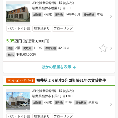
JR北陸新幹線/福井駅 徒歩2分
福井県福井市桃園1丁目3−1
2階建
14年8ヶ月
木造
総階数
築年数
建物構造
バス・トイレ別
駐車場あり
フローリング
5.35
万円
（管理費3,300円）
2階
1LDK
42.04㎡
階数
間取り
専有面積
不要/63,500円
敷/礼
ほかの部屋を表示
福井駅より徒歩2分 2階 築31年の賃貸物件
マンション・アパート
JR北陸新幹線/福井駅 徒歩2分
福井県福井市下馬3丁目1701
2階建
31年
鉄骨造
総階数
築年数
建物構造
バス・トイレ別
駐車場あり
フローリング