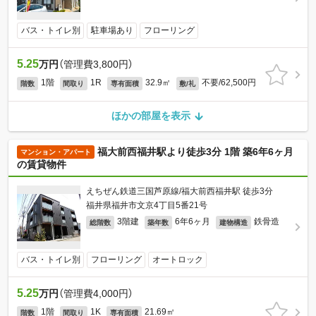
バス・トイレ別
駐車場あり
フローリング
5.25
万円
（管理費3,800円）
1階
1R
32.9㎡
不要/62,500円
階数
間取り
専有面積
敷/礼
ほかの部屋を表示
福大前西福井駅より徒歩3分 1階 築6年6ヶ月
マンション・アパート
の賃貸物件
えちぜん鉄道三国芦原線/福大前西福井駅 徒歩3分
福井県福井市文京4丁目5番21号
3階建
6年6ヶ月
鉄骨造
総階数
築年数
建物構造
バス・トイレ別
フローリング
オートロック
5.25
万円
（管理費4,000円）
1階
1K
21.69㎡
階数
間取り
専有面積