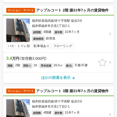
アップルコート 2階 築31年7ヶ月の賃貸物件
マンション・アパート
福井鉄道福武線/赤十字前駅 徒歩2分
福井県福井市月見1丁目2-1
4階建
31年7ヶ月
総階数
築年数
鉄骨造
建物構造
バス・トイレ別
駐車場あり
フローリング
3.4
万円
（管理費3,000円）
2階
1K
26.0㎡
不要/不要
階数
間取り
専有面積
敷/礼
ほかの部屋を表示
アップルコート 3階 築31年7ヶ月の賃貸物件
マンション・アパート
福井鉄道福武線/赤十字前駅 徒歩2分
福井県福井市月見1丁目2-1
4階建
31年7ヶ月
総階数
築年数