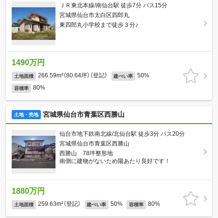
ＪＲ東北本線/南仙台駅 徒歩7分 バス15分
宮城県仙台市太白区四郎丸
東四郎丸小学校まで徒歩３分♪
1490万円
266.59m²（80.64坪）（登記）
50%
土地面積
建ぺい率
80%
容積率
宮城県仙台市青葉区西勝山
土地・売地
仙台市地下鉄南北線/北仙台駅 徒歩3分 バス20分
宮城県仙台市青葉区西勝山
西勝山 78坪整形地
南側に建物がないため陽あたり良好です！
1880万円
259.63m²（登記）
50%
80%
土地面積
建ぺい率
容積率