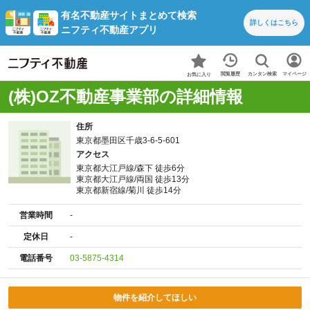
有名不動産サイトまとめて検索
詳しくは
こちら
ニフティ不動産アプリ
カンタン検索
閲覧履歴
マイページ
お気に入り
(株)OZ不動産事業部の詳細情報
住所
東京都墨田区千歳3-6-5-601
アクセス
東京都大江戸線/森下 徒歩6分
東京都大江戸線/両国 徒歩13分
東京都新宿線/菊川 徒歩14分
営業時間
-
定休日
-
電話番号
03-5875-4314
物件を紹介してほしい