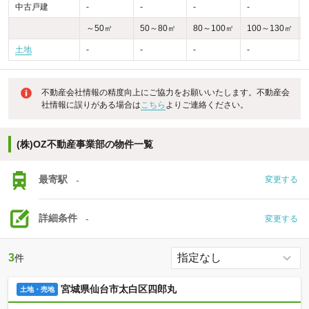
中古戸建
-
-
-
-
-
～50㎡
50～80㎡
80～100㎡
100～130㎡
土地
-
-
-
-
不動産会社情報の精度向上にご協力をお願いいたします。不動産会
社情報に誤りがある場合は
こちら
よりご連絡ください。
(株)OZ不動産事業部の物件一覧
最寄駅
-
変更する
詳細条件
-
変更する
3
件
宮城県仙台市太白区四郎丸
土地・売地