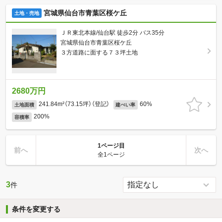
宮城県仙台市青葉区桜ケ丘
土地・売地
ＪＲ東北本線/仙台駅 徒歩2分 バス35分
宮城県仙台市青葉区桜ケ丘
３方道路に面する７３坪土地
2680万円
241.84m²（73.15坪）（登記）
60%
土地面積
建ぺい率
200%
容積率
1ページ目
前へ
次へ
全1ページ
3
件
条件を変更する