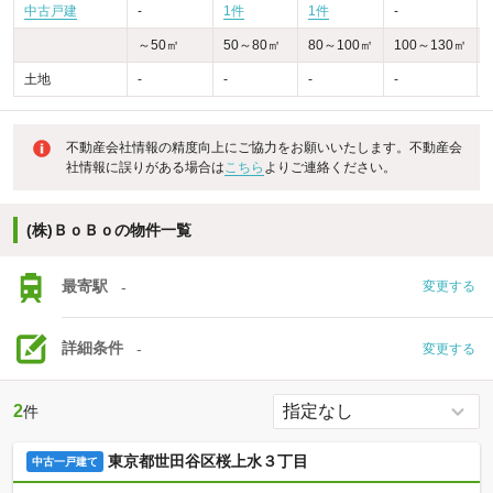
中古戸建
-
1件
1件
-
-
～50㎡
50～80㎡
80～100㎡
100～130㎡
土地
-
-
-
-
-
不動産会社情報の精度向上にご協力をお願いいたします。不動産会
社情報に誤りがある場合は
こちら
よりご連絡ください。
(株)ＢｏＢｏの物件一覧
最寄駅
-
変更する
詳細条件
-
変更する
2
件
東京都世田谷区桜上水３丁目
中古一戸建て