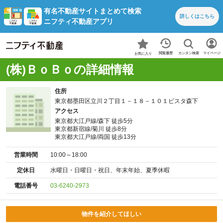
有名不動産サイトまとめて検索
詳しくは
こちら
ニフティ不動産アプリ
カンタン検索
閲覧履歴
マイページ
お気に入り
(株)ＢｏＢｏの詳細情報
住所
東京都墨田区立川２丁目１－１８－１０１ピスタ森下
アクセス
東京都大江戸線/森下 徒歩5分
東京都新宿線/菊川 徒歩8分
東京都大江戸線/両国 徒歩13分
営業時間
10:00～18:00
定休日
水曜日・日曜日・祝日、年末年始、夏季休暇
電話番号
03-6240-2973
物件を紹介してほしい