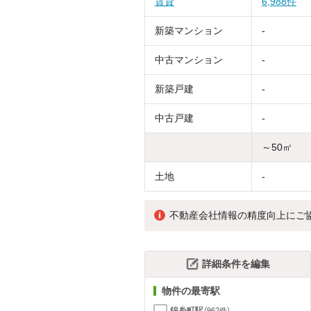
賃貸
6,988件
新築マンション
-
中古マンション
-
新築戸建
-
中古戸建
-
～50㎡
土地
-
不動産会社情報の精度向上にご
詳細条件を編集
物件の最寄駅
錦糸町駅
（962件）