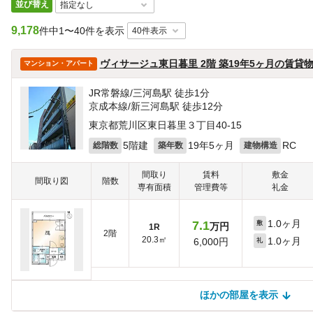
並び替え
9,178
件中
1〜40件を表示
ヴィサージュ東日暮里 2階 築19年5ヶ月の賃貸
マンション・アパート
JR常磐線/三河島駅 徒歩1分
京成本線/新三河島駅 徒歩12分
東京都荒川区東日暮里３丁目40-15
5階建
19年5ヶ月
RC
総階数
築年数
建物構造
間取り
賃料
敷金
間取り図
階数
専有面積
管理費等
礼金
1.0ヶ月
7.1
敷
万円
1R
2階
20.3㎡
1.0ヶ月
6,000円
礼
ほかの部屋を表示
ほかの部屋を検索中…