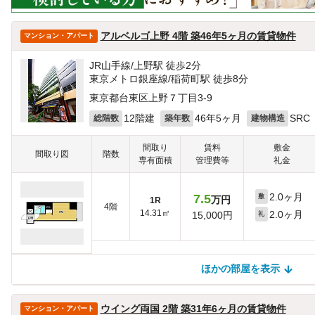
アルベルゴ上野 4階 築46年5ヶ月の賃貸物件
マンション・アパート
JR山手線/上野駅 徒歩2分
東京メトロ銀座線/稲荷町駅 徒歩8分
東京都台東区上野７丁目3-9
12階建
46年5ヶ月
SRC
総階数
築年数
建物構造
間取り
賃料
敷金
間取り図
階数
専有面積
管理費等
礼金
2.0ヶ月
7.5
敷
万円
1R
4階
14.31㎡
2.0ヶ月
15,000円
礼
ほかの部屋を表示
ほかの部屋を検索中…
ほかの部屋は見つかりませんでした
ウイング両国 2階 築31年6ヶ月の賃貸物件
マンション・アパート