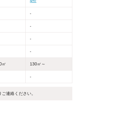
4件
-
-
-
-
30㎡
130㎡～
-
りご連絡ください。