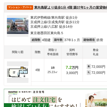
ほかの部屋は見つかりませんでした
東向島駅より徒歩1分 4階 築37年1ヶ月の賃貸物
マンション・アパート
東武伊勢崎線/東向島駅 徒歩1分
京成押上線/京成曳舟駅 徒歩11分
京成押上線/八広駅 徒歩14分
東京都墨田区東向島５
4階建
37年1ヶ月
鉄骨
総階数
築年数
建物構造
間取り
賃料
敷金
間取り図
階数
専有面積
管理費等
礼金
72,000円
7.2
敷
万円
1R
4階
25.23㎡
72,000円
3,000円
礼