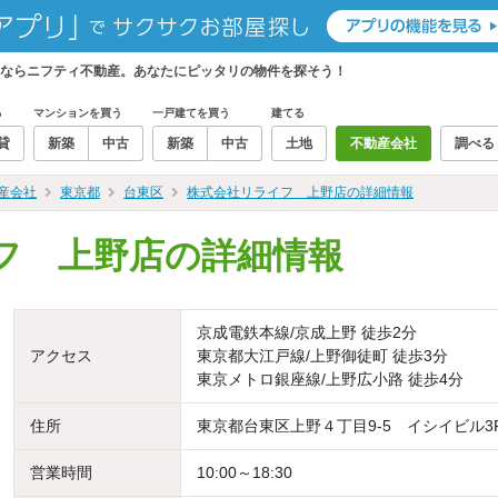
ならニフティ不動産。あなたにピッタリの物件を探そう！
る
マンションを買う
一戸建てを買う
建てる
貸
新築
中古
新築
中古
土地
不動産会社
調べる
産会社
東京都
台東区
株式会社リライフ 上野店の詳細情報
フ 上野店の詳細情報
京成電鉄本線/京成上野 徒歩2分
アクセス
東京都大江戸線/上野御徒町 徒歩3分
東京メトロ銀座線/上野広小路 徒歩4分
住所
東京都台東区上野４丁目9-5 イシイビル3
営業時間
10:00～18:30