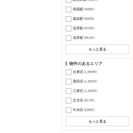
両国駅
（948件）
蔵前駅
（900件）
浅草駅
（870件）
浅草駅
（851件）
もっと見る
物件のあるエリア
台東区
（1,699件）
墨田区
（1,392件）
江東区
（1,266件）
文京区
（817件）
中央区
（638件）
もっと見る