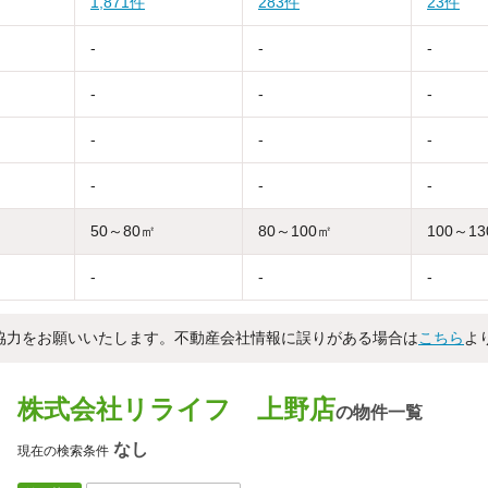
1,871件
283件
23件
-
-
-
-
-
-
-
-
-
-
-
-
50～80㎡
80～100㎡
100～1
-
-
-
協力をお願いいたします。不動産会社情報に誤りがある場合は
こちら
よ
株式会社リライフ 上野店
の物件一覧
なし
現在の検索条件