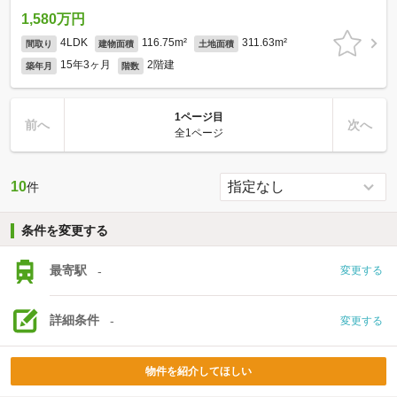
1,580万円
4LDK
116.75m²
311.63m²
間取り
建物面積
土地面積
15年3ヶ月
2階建
築年月
階数
1ページ目
前へ
次へ
全1ページ
10
件
条件を変更する
最寄駅
-
変更する
詳細条件
-
変更する
物件を紹介してほしい