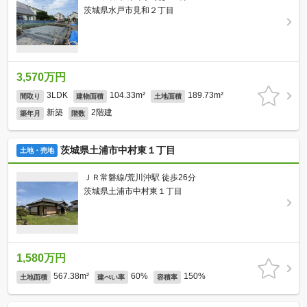
茨城県水戸市見和２丁目
3,570万円
3LDK
104.33m²
189.73m²
間取り
建物面積
土地面積
新築
2階建
築年月
階数
茨城県土浦市中村東１丁目
土地・売地
ＪＲ常磐線/荒川沖駅 徒歩26分
茨城県土浦市中村東１丁目
1,580万円
567.38m²
60%
150%
土地面積
建ぺい率
容積率