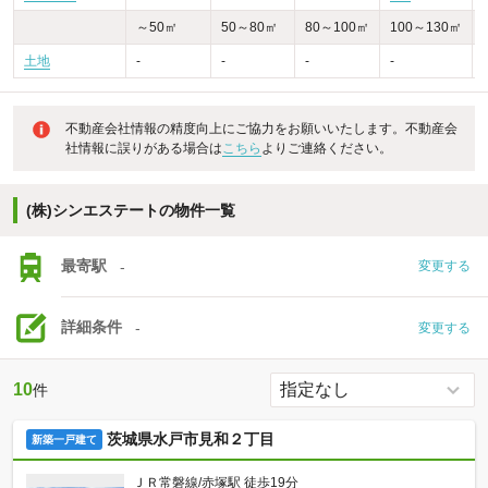
～50㎡
50～80㎡
80～100㎡
100～130㎡
土地
-
-
-
-
不動産会社情報の精度向上にご協力をお願いいたします。不動産会
社情報に誤りがある場合は
こちら
よりご連絡ください。
(株)シンエステートの物件一覧
最寄駅
-
変更する
詳細条件
-
変更する
10
件
茨城県水戸市見和２丁目
新築一戸建て
ＪＲ常磐線/赤塚駅 徒歩19分