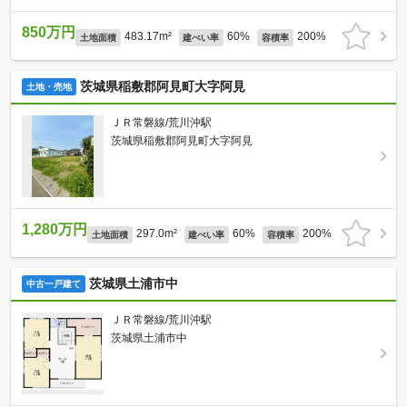
850万円
483.17m²
60%
200%
土地面積
建ぺい率
容積率
茨城県稲敷郡阿見町大字阿見
土地・売地
ＪＲ常磐線/荒川沖駅
茨城県稲敷郡阿見町大字阿見
1,280万円
297.0m²
60%
200%
土地面積
建ぺい率
容積率
茨城県土浦市中
中古一戸建て
ＪＲ常磐線/荒川沖駅
茨城県土浦市中