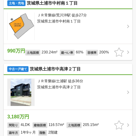
茨城県土浦市中村南１丁目
土地・売地
ＪＲ常磐線/荒川沖駅 徒歩27分
茨城県土浦市中村南１丁目
990万円
230.24m²
60%
200%
土地面積
建ぺい率
容積率
茨城県土浦市中高津２丁目
中古一戸建て
ＪＲ常磐線/土浦駅 徒歩36分
茨城県土浦市中高津２丁目
3,180万円
4LDK
116.57m²
205.15m²
間取り
建物面積
土地面積
1年9ヶ月
2階建
築年月
階数