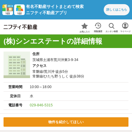
有名不動産サイトまとめて検索
詳しくは
こちら
ニフティ不動産アプリ
カンタン検索
閲覧履歴
マイページ
お気に入り
(株)シンエステートの詳細情報
住所
茨城県土浦市荒川沖東3-9-34
アクセス
常磐線/荒川沖 徒歩5分
常磐線/ひたち野うしく 徒歩38分
営業時間
10:00～18:00
定休日
水
電話番号
029-846-5315
物件を紹介してほしい