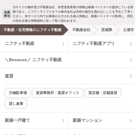
当サイトの物件及び不動産会社、外壁塗装業者の情報は検索パートナーが提供している情
報であり、ニフティライフスタイル株式会社は内容の責任を負わないことを予めご了承く
免責
事項
ださい。本サービス内でお客様が入力される個人情報は、検索パートナーが取得し、同社
の定める個人情報規約に従って取り扱われます。
不動産・住宅情報のニフティ不動産
不動産会社
茨城県
土浦市
ニフティ不動産
ニフティ不動産アプリ
＼Because／ ニフティ不動産
賃貸
月極駐車場
賃貸事務所・賃貸オフィス
貸店舗・店舗賃貸
貸し倉庫
新築一戸建て
新築マンション