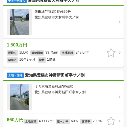
愛知県豊橋市大村町字大ノ前
中古一戸建て
飯田線/下地駅 徒歩29分
愛知県豊橋市大村町字大ノ前
1,500万円
1LDK
39.75m²
248.0m²
間取り
建物面積
土地面積
16年3ヶ月
1階建
築年月
階数
愛知県豊橋市神野新田町字サノ割
土地・売地
ＪＲ東海道新幹線/豊橋駅
愛知県豊橋市神野新田町字サノ割
660万円
499.17m²
60%
200%
土地面積
建ぺい率
容積率