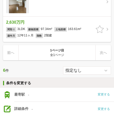
2,630万円
3LDK
97.34m²
163.61m²
間取り
建物面積
土地面積
12年11ヶ月
2階建
築年月
階数
1ページ目
前へ
次へ
全1ページ
6
件
条件を変更する
最寄駅
-
変更する
詳細条件
-
変更する