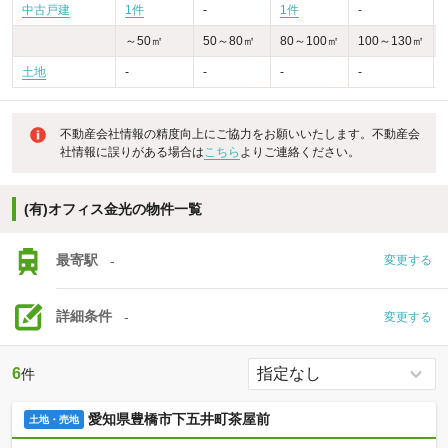
中古戸建
1件
-
1件
-
～50㎡
50～80㎡
80～100㎡
100～130㎡
土地
-
-
-
-
不動産会社情報の精度向上にご協力をお願いいたします。不動産会
社情報に誤りがある場合は
こちら
よりご連絡ください。
(有)オフィス金光の物件一覧
最寄駅
-
変更する
詳細条件
-
変更する
6
件
愛知県豊橋市下五井町茶屋前
土地・売地