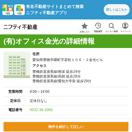
有名不動産サイトまとめて検索
詳しくは
こちら
ニフティ不動産アプリ
カンタン検索
閲覧履歴
マイページ
お気に入り
(有)オフィス金光の詳細情報
住所
愛知県豊橋市曙町字若松１０６－２金光ビル
アクセス
豊橋鉄道渥美線/南栄 徒歩24分
豊橋鉄道渥美線/高師 徒歩28分
豊橋鉄道渥美線/愛知大学前 徒歩29分
営業時間
9:00～19:00
定休日
定休日なし
電話番号
0532-38-2065
物件を紹介してほしい