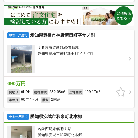
愛知県豊橋市神野新田町字サノ割
中古一戸建て
ＪＲ東海道新幹線/豊橋駅
愛知県豊橋市神野新田町字サノ割
690万円
6LDK
230.68m²
499.17m²
間取り
建物面積
土地面積
66年7ヶ月
2階建
築年月
階数
愛知県安城市和泉町北本郷
中古一戸建て
名鉄西尾線/南桜井駅
愛知県安城市和泉町北本郷