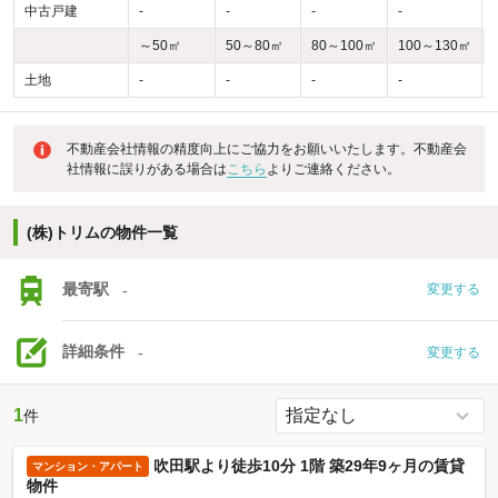
中古戸建
-
-
-
-
-
～50㎡
50～80㎡
80～100㎡
100～130㎡
土地
-
-
-
-
-
不動産会社情報の精度向上にご協力をお願いいたします。不動産会
社情報に誤りがある場合は
こちら
よりご連絡ください。
(株)トリムの物件一覧
最寄駅
-
変更する
詳細条件
-
変更する
1
件
吹田駅より徒歩10分 1階 築29年9ヶ月の賃貸
マンション・アパート
物件