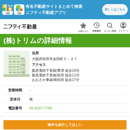
有名不動産サイトまとめて検索
詳しくは
こちら
ニフティ不動産アプリ
カンタン検索
閲覧履歴
マイページ
お気に入り
(株)トリムの詳細情報
住所
大阪府吹田市金田町５－４７
アクセス
阪急電鉄千里線/豊津 徒歩10分
阪急電鉄千里線/吹田 徒歩11分
おおさか東線/南吹田 徒歩17分
営業時間
-
定休日
無
電話番号
06-6337-7796
物件を紹介してほしい