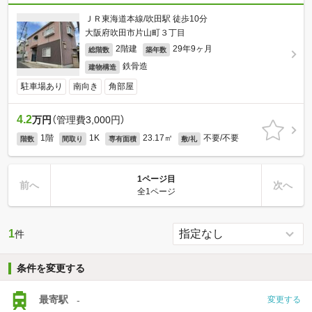
ＪＲ東海道本線/吹田駅 徒歩10分
大阪府吹田市片山町３丁目
2階建
29年9ヶ月
総階数
築年数
鉄骨造
建物構造
駐車場あり
南向き
角部屋
4.2
万円
（管理費3,000円）
1階
1K
23.17㎡
不要/不要
階数
間取り
専有面積
敷/礼
1ページ目
前へ
次へ
全1ページ
1
件
条件を変更する
最寄駅
-
変更する