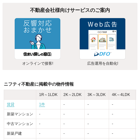
不動産会社様向けサービスのご案内
オンラインで接客!
広告運用を自動化!
ニフティ不動産に掲載中の物件情報
1R～1LDK
2K～2LDK
3K～3LDK
4K～4LDK
賃貸
1件
-
-
-
-
新築マンション
-
-
-
-
-
中古マンション
-
-
-
-
-
新築戸建
-
-
-
-
-