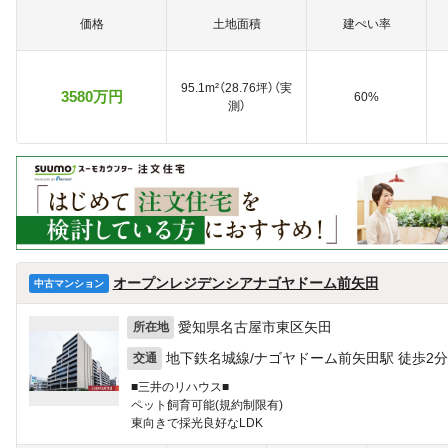
価格
土地面積
建ぺい率
95.1m²（28.76坪）（実
3580万円
60%
測）
オープンレジデンシアナゴヤドーム前矢田
中古マンション
愛知県名古屋市東区矢田
所在地
地下鉄名城線/ナゴヤドーム前矢田駅 徒歩2分
交通
■三井のリハウス■
ペット飼育可能(規約制限有)
東向きで採光良好なLDK