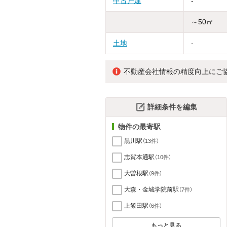
中古戸建
-
～50㎡
土地
-
不動産会社情報の精度向上にご
詳細条件を編集
物件の最寄駅
黒川駅
（13件）
志賀本通駅
（10件）
大曽根駅
（9件）
大森・金城学院前駅
（7件）
上飯田駅
（6件）
もっと見る