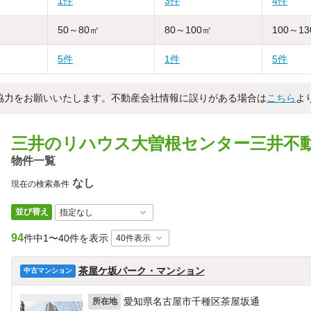
1件
3件
4件
50～80㎡
80～100㎡
100～1
5件
1件
5件
協力をお願いいたします。不動産会社情報に誤りがある場合は
こちら
よ
三井のリハウス大曽根センター三井不動
物件一覧
なし
現在の検索条件
並び替え
94
件中
1〜40件を表示
茶屋ケ坂パーク・マンション
中古マンション
愛知県名古屋市千種区茶屋坂通
所在地