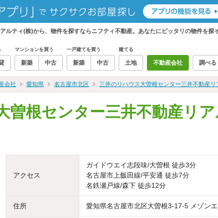
アルティ(株)から、物件を探すならニフティ不動産。あなたにピッタリの物件を探
る
マンションを買う
一戸建てを買う
建てる
貸
新築
中古
新築
中古
土地
不動産会社
調べる
産会社
愛知県
名古屋市北区
三井のリハウス大曽根センター三井不動産リア
大曽根センター三井不動産リアル
ガイドウエイ志段味/大曽根 徒歩3分
アクセス
名古屋市上飯田線/平安通 徒歩7分
名鉄瀬戸線/森下 徒歩12分
住所
愛知県名古屋市北区大曽根3-17-5 メゾンエ