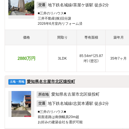
地下鉄名城線/茶屋ケ坂駅 徒歩2分
交通
■三井のリハウス■
三井不動産(株)旧分譲
2026年6月室内リフォーム済
価格
間取り
専有面積
築年月
85.54m²（25.87
2880万円
3LDK
35年7ヶ月
坪）（壁芯）
愛知県名古屋市北区猿投町
土地・売地
愛知県名古屋市北区猿投町
所在地
地下鉄名城線/志賀本通駅 徒歩2分
交通
■三井のリハウス■
前面道路は南側幅員20m超
お好みの建築会社を選択可能