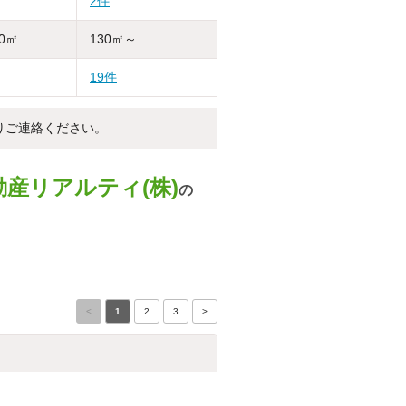
2件
30㎡
130㎡～
19件
りご連絡ください。
産リアルティ(株)
の
<
1
2
3
>