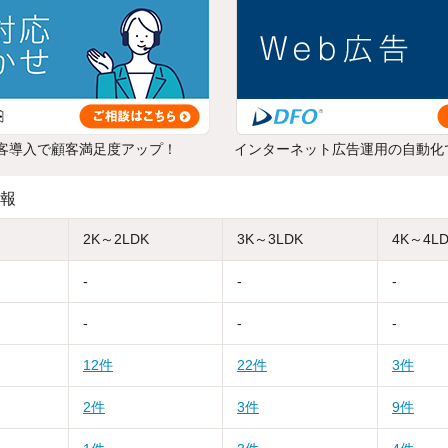
客導入で顧客満足度アップ！
インターネット広告運用の自動化
報
2K～2LDK
3K～3LDK
4K～4L
-
-
-
-
-
-
12件
22件
3件
2件
3件
9件