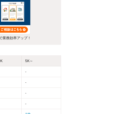
で業務効率アップ！
DK
5K～
-
-
-
-