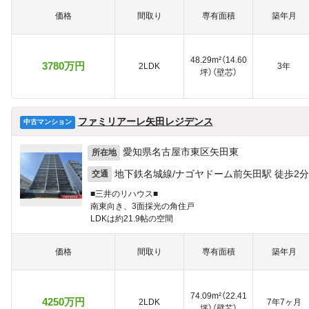
価格
間取り
専有面積
築年月
48.29m²（14.60
3780万円
2LDK
3年
坪）（壁芯）
ファミリアーレ矢田レジデンス
中古マンション
愛知県名古屋市東区矢田東
所在地
地下鉄名城線/ナゴヤドーム前矢田駅 徒歩2分
交通
■三井のリハウス■
南東向き、3面採光の角住戸
LDKは約21.9帖の空間
価格
間取り
専有面積
築年月
74.09m²（22.41
4250万円
2LDK
7年7ヶ月
坪）（壁芯）