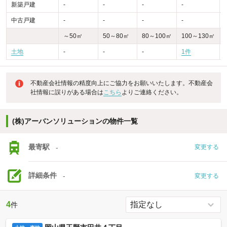
新築戸建
-
-
-
-
-
中古戸建
-
-
-
-
-
～50㎡
50～80㎡
80～100㎡
100～130㎡
土地
-
-
-
1件
不動産会社情報の精度向上にご協力をお願いいたします。不動産会
社情報に誤りがある場合は
こちら
よりご連絡ください。
(株)アーバンソリューションの物件一覧
最寄駅
-
変更する
詳細条件
-
変更する
4
件