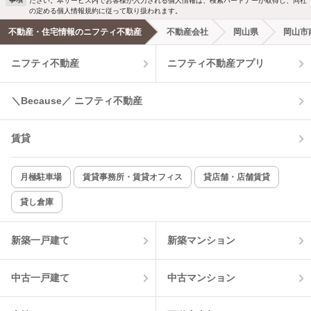
ださい。本サービス内でお客様が入力される個人情報は、検索パートナーが取得し、同社
の定める個人情報規約に従って取り扱われます。
不動産・住宅情報のニフティ不動産
不動産会社
岡山県
岡山市
ニフティ不動産
ニフティ不動産アプリ
＼Because／ ニフティ不動産
賃貸
月極駐車場
賃貸事務所・賃貸オフィス
貸店舗・店舗賃貸
貸し倉庫
新築一戸建て
新築マンション
中古一戸建て
中古マンション