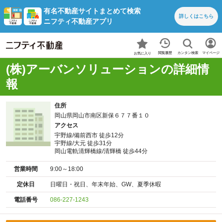
有名不動産サイトまとめて検索
詳しくは
こちら
ニフティ不動産アプリ
カンタン検索
閲覧履歴
マイページ
お気に入り
(株)アーバンソリューションの詳細情
報
住所
岡山県岡山市南区新保６７７番１０
アクセス
宇野線/備前西市 徒歩12分
宇野線/大元 徒歩31分
岡山電軌清輝橋線/清輝橋 徒歩44分
営業時間
9:00～18:00
定休日
日曜日・祝日、年末年始、GW、夏季休暇
電話番号
086-227-1243