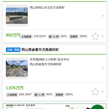
岡山県岡山市北区万成西町
950万円
129.02m²
60%
200%
土地面積
建ぺい率
容積率
岡山県倉敷市児島柳田町
土地・売地
本四備讃線/上の町駅 徒歩36分
岡山県倉敷市児島柳田町
1,976万円
936.34m²
60%
200%
土地面積
建ぺい率
容積率