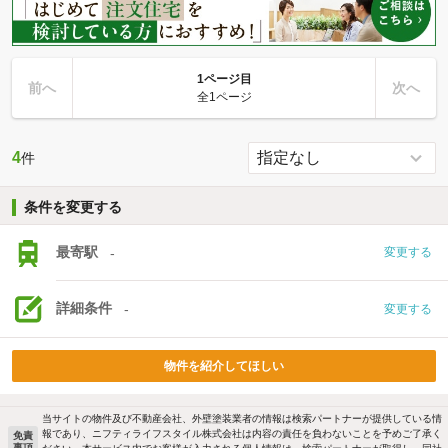
1ページ目
前へ
次へ
全1ページ
4
件
条件を変更する
最寄駅
-
変更する
詳細条件
-
変更する
物件を紹介してほしい
当サイトの物件及び不動産会社、外壁塗装業者の情報は検索パートナーが提供している情
報であり、ニフティライフスタイル株式会社は内容の責任を負わないことを予めご了承く
免責
事項