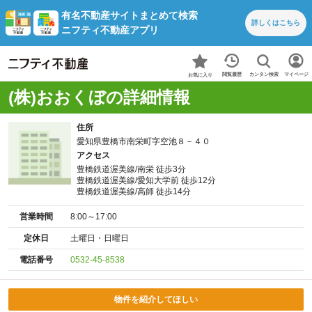
有名不動産サイトまとめて検索
詳しくは
こちら
ニフティ不動産アプリ
カンタン検索
閲覧履歴
マイページ
お気に入り
(株)おおくぼの詳細情報
住所
愛知県豊橋市南栄町字空池８－４０
アクセス
豊橋鉄道渥美線/南栄 徒歩3分
豊橋鉄道渥美線/愛知大学前 徒歩12分
豊橋鉄道渥美線/高師 徒歩14分
営業時間
8:00～17:00
定休日
土曜日・日曜日
電話番号
0532-45-8538
物件を紹介してほしい