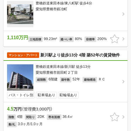
豊橋鉄道東田本線/東八町駅 徒歩4分
愛知県豊橋市鍛冶町
1,110万円
99.23m²
80%
200%
土地面積
建ぺい率
容積率
新川駅より徒歩13分 4階 築52年の賃貸物件
マンション・アパート
豊橋鉄道東田本線/新川駅 徒歩13分
愛知県豊橋市前田町２丁目
6階建
52年
ＲＣ
総階数
築年数
建物構造
バス・トイレ別
駐車場あり
駐輪場あり
4.5
万円
（管理費3,000円）
4階
2DK
36.4㎡
階数
間取り
専有面積
3.0ヶ月/1.0ヶ月
敷/礼