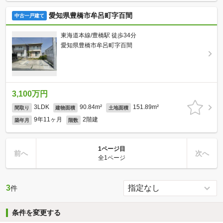
愛知県豊橋市牟呂町字百間
中古一戸建て
東海道本線/豊橋駅 徒歩34分
愛知県豊橋市牟呂町字百間
3,100万円
3LDK
90.84m²
151.89m²
間取り
建物面積
土地面積
9年11ヶ月
2階建
築年月
階数
1ページ目
前へ
次へ
全1ページ
3
件
条件を変更する