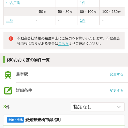
中古戸建
-
-
1件
-
-
～50㎡
50～80㎡
80～100㎡
100～130㎡
土地
-
-
1件
-
-
不動産会社情報の精度向上にご協力をお願いいたします。不動産会
社情報に誤りがある場合は
こちら
よりご連絡ください。
(株)おおくぼの物件一覧
最寄駅
-
変更する
詳細条件
-
変更する
3
件
愛知県豊橋市鍛冶町
土地・売地