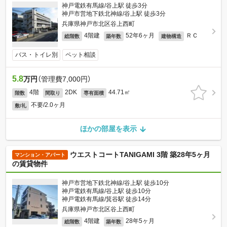
神戸電鉄有馬線/谷上駅 徒歩3分
神戸市営地下鉄北神線/谷上駅 徒歩3分
兵庫県神戸市北区谷上西町
4階建
52年6ヶ月
ＲＣ
総階数
築年数
建物構造
バス・トイレ別
ペット相談
5.8
万円
（管理費7,000円）
4階
2DK
44.71㎡
階数
間取り
専有面積
不要/2.0ヶ月
敷/礼
ほかの部屋を表示
ウエストコートTANIGAMI 3階 築28年5ヶ月
マンション・アパート
の賃貸物件
神戸市営地下鉄北神線/谷上駅 徒歩10分
神戸電鉄有馬線/谷上駅 徒歩10分
神戸電鉄有馬線/箕谷駅 徒歩14分
兵庫県神戸市北区谷上西町
4階建
28年5ヶ月
総階数
築年数