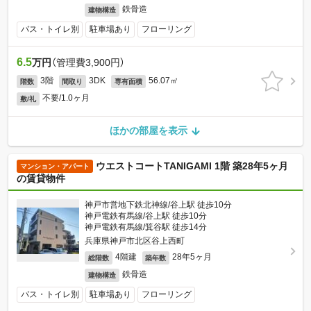
鉄骨造
建物構造
バス・トイレ別
駐車場あり
フローリング
6.5
万円
（管理費3,900円）
3階
3DK
56.07㎡
階数
間取り
専有面積
不要/1.0ヶ月
敷/礼
ほかの部屋を表示
ウエストコートTANIGAMI 1階 築28年5ヶ月
マンション・アパート
の賃貸物件
神戸市営地下鉄北神線/谷上駅 徒歩10分
神戸電鉄有馬線/谷上駅 徒歩10分
神戸電鉄有馬線/箕谷駅 徒歩14分
兵庫県神戸市北区谷上西町
4階建
28年5ヶ月
総階数
築年数
鉄骨造
建物構造
バス・トイレ別
駐車場あり
フローリング