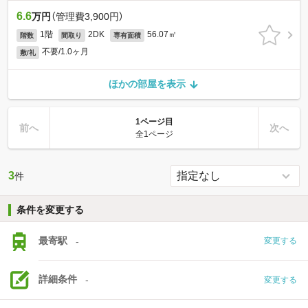
6.6
万円
（管理費3,900円）
1階
2DK
56.07㎡
階数
間取り
専有面積
不要/1.0ヶ月
敷/礼
ほかの部屋を表示
1ページ目
前へ
次へ
全1ページ
3
件
条件を変更する
最寄駅
-
変更する
詳細条件
-
変更する