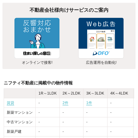
不動産会社様向けサービスのご案内
オンラインで接客!
広告運用を自動化!
ニフティ不動産に掲載中の物件情報
1R～1LDK
2K～2LDK
3K～3LDK
4K～4LDK
賃貸
-
2件
1件
-
-
新築マンション
-
-
-
-
-
中古マンション
-
-
-
-
-
新築戸建
-
-
-
-
-