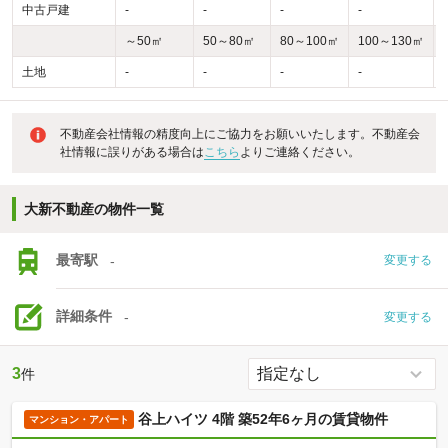
中古戸建
-
-
-
-
-
～50㎡
50～80㎡
80～100㎡
100～130㎡
土地
-
-
-
-
-
不動産会社情報の精度向上にご協力をお願いいたします。不動産会
社情報に誤りがある場合は
こちら
よりご連絡ください。
大新不動産の物件一覧
最寄駅
-
変更する
詳細条件
-
変更する
3
件
谷上ハイツ 4階 築52年6ヶ月の賃貸物件
マンション・アパート