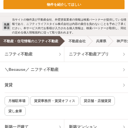
物件を紹介してほしい
当サイトの物件及び不動産会社、外壁塗装業者の情報は検索パートナーが提供している情
報であり、ニフティライフスタイル株式会社は内容の責任を負わないことを予めご了承く
免責
事項
ださい。本サービス内でお客様が入力される個人情報は、検索パートナーが取得し、同社
の定める個人情報規約に従って取り扱われます。
不動産・住宅情報のニフティ不動産
不動産会社
兵庫県
神戸市
ニフティ不動産
ニフティ不動産アプリ
＼Because／ ニフティ不動産
賃貸
月極駐車場
賃貸事務所・賃貸オフィス
貸店舗・店舗賃貸
貸し倉庫
新築一戸建て
新築マンション