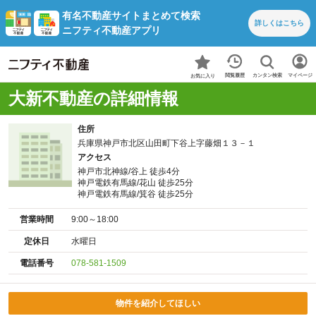
有名不動産サイトまとめて検索
詳しくは
こちら
ニフティ不動産アプリ
カンタン検索
閲覧履歴
マイページ
お気に入り
大新不動産の詳細情報
住所
兵庫県神戸市北区山田町下谷上字藤畑１３－１
アクセス
神戸市北神線/谷上 徒歩4分
神戸電鉄有馬線/花山 徒歩25分
神戸電鉄有馬線/箕谷 徒歩25分
営業時間
9:00～18:00
定休日
水曜日
電話番号
078-581-1509
物件を紹介してほしい