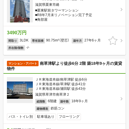
滋賀県栗東市綣
■栗東駅前タワーマンション
■R8年7月末リノベーション完了予定
■角部屋
3490万円
3LDK
90.75m²（壁芯）
27年6ヶ月
間取り
専有面積
築年月
-/-
所在階/階数
南草津駅より徒歩6分 2階 築18年9ヶ月の賃貸
マンション・アパート
物件
ＪＲ東海道本線/南草津駅 徒歩6分
ＪＲ東海道本線/草津駅 徒歩41分
ＪＲ東海道本線/瀬田駅 徒歩43分
滋賀県草津市南草津２
6階建
18年9ヶ月
総階数
築年数
鉄筋コン
建物構造
バス・トイレ別
駐車場あり
フローリング