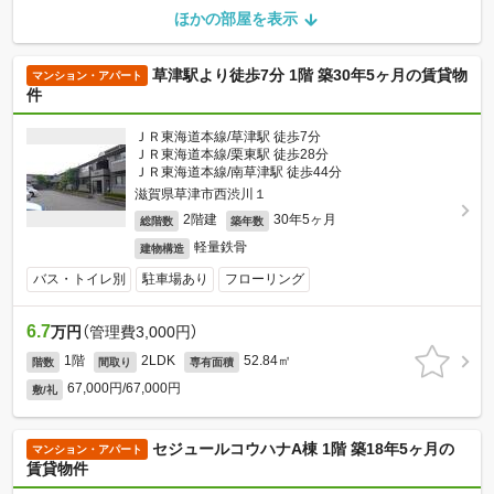
ほかの部屋を表示
草津駅より徒歩7分 1階 築30年5ヶ月の賃貸物
マンション・アパート
件
ＪＲ東海道本線/草津駅 徒歩7分
ＪＲ東海道本線/栗東駅 徒歩28分
ＪＲ東海道本線/南草津駅 徒歩44分
滋賀県草津市西渋川１
2階建
30年5ヶ月
総階数
築年数
軽量鉄骨
建物構造
バス・トイレ別
駐車場あり
フローリング
6.7
万円
（管理費3,000円）
1階
2LDK
52.84㎡
階数
間取り
専有面積
67,000円/67,000円
敷/礼
セジュールコウハナA棟 1階 築18年5ヶ月の
マンション・アパート
賃貸物件