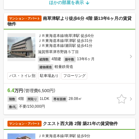
ほかの部屋を表示
南草津駅より徒歩6分 4階 築13年6ヶ月の賃貸
マンション・アパート
物件
ＪＲ東海道本線/南草津駅 徒歩6分
ＪＲ東海道本線/草津駅 徒歩31分
ＪＲ東海道本線/瀬田駅 徒歩41分
滋賀県草津市野路５丁目
4階建
13年6ヶ月
総階数
築年数
軽量鉄骨造
建物構造
バス・トイレ別
駐車場あり
フローリング
6.4
万円
（管理費6,500円）
4階
1LDK
28.08㎡
階数
間取り
専有面積
不要/150,000円
敷/礼
クエスト西大路 2階 築21年の賃貸物件
マンション・アパート
ＪＲ東海道本線/草津駅 徒歩9分