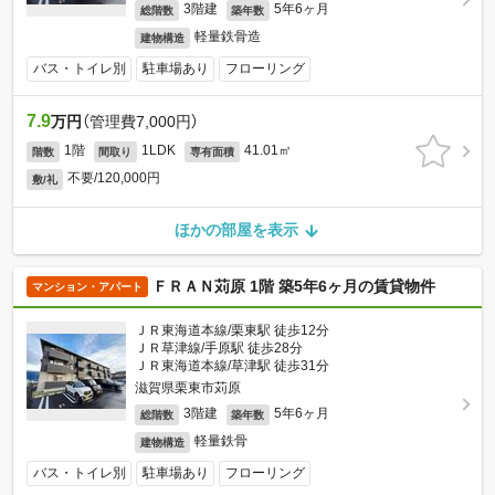
3階建
5年6ヶ月
総階数
築年数
軽量鉄骨造
建物構造
バス・トイレ別
駐車場あり
フローリング
7.9
万円
（管理費7,000円）
1階
1LDK
41.01㎡
階数
間取り
専有面積
不要/120,000円
敷/礼
ほかの部屋を表示
ＦＲＡＮ苅原 1階 築5年6ヶ月の賃貸物件
マンション・アパート
ＪＲ東海道本線/栗東駅 徒歩12分
ＪＲ草津線/手原駅 徒歩28分
ＪＲ東海道本線/草津駅 徒歩31分
滋賀県栗東市苅原
3階建
5年6ヶ月
総階数
築年数
軽量鉄骨
建物構造
バス・トイレ別
駐車場あり
フローリング