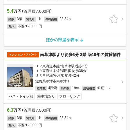
5.4
万円
（管理費7,000円）
3階
1K
28.34㎡
階数
間取り
専有面積
不要/120,000円
敷/礼
ほかの部屋を表示
南草津駅より徒歩6分 3階 築19年の賃貸物件
マンション・アパート
ＪＲ東海道本線/南草津駅 徒歩6分
ＪＲ東海道本線/瀬田駅 徒歩38分
ＪＲ草津線/草津駅 徒歩42分
滋賀県草津市南草津１
4階建
19年
鉄筋コン
総階数
築年数
建物構造
バス・トイレ別
駐車場あり
フローリング
6.3
万円
（管理費7,500円）
3階
1K
28.34㎡
階数
間取り
専有面積
不要/120,000円
敷/礼