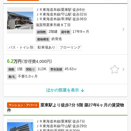
ＪＲ東海道本線/栗東駅 徒歩6分
ＪＲ東海道本線/守山駅 徒歩32分
ＪＲ東海道本線/草津駅 徒歩36分
滋賀県栗東市綣８丁目
2階建
17年9ヶ月
総階数
築年数
鉄骨造
建物構造
バス・トイレ別
駐車場あり
フローリング
6.2
万円
（管理費4,000円）
1階
1LDK
45.63㎡
階数
間取り
専有面積
不要/1.0ヶ月
敷/礼
ほかの部屋を表示
栗東駅より徒歩7分 5階 築27年6ヶ月の賃貸物
マンション・アパート
件
ＪＲ東海道本線/栗東駅 徒歩7分
ＪＲ東海道本線/守山駅 徒歩29分
ＪＲ草津線/手原駅 徒歩30分