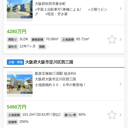
大阪府吹田市垂水町
○平面２台駐車可（車種による） ○２階リビン
グ ○現況：空き家
4280万円
3LDK
70.06m²
85.71m²
間取り
建物面積
土地面積
12年7ヶ月
-
築年月
階数
大阪府大阪市淀川区西三国
土地・売地
阪急宝塚線/三国駅 徒歩8分
大阪府大阪市淀川区西三国
土地面積約３０．６坪の整形地！
5490万円
101.2m²（30.61坪）（登記）
60%
土地面積
建ぺい率
200%
容積率