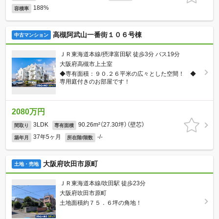
188%
容積率
高槻阿武山一番街１０６号棟
中古マンション
ＪＲ東海道本線/摂津富田駅 徒歩3分 バス19分
大阪府高槻市上土室
◆専有面積：９０.２６平米の広々とした空間！ ◆
専用庭付きのお部屋です！
2080万円
3LDK
90.26m²（27.30坪）（壁芯）
間取り
専有面積
37年5ヶ月
-/-
築年月
所在階/階数
大阪府吹田市原町
土地・売地
ＪＲ東海道本線/吹田駅 徒歩23分
大阪府吹田市原町
土地面積約７５．６坪の角地！