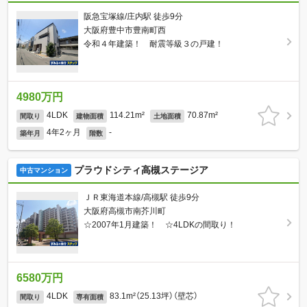
阪急宝塚線/庄内駅 徒歩9分
大阪府豊中市豊南町西
令和４年建築！ 耐震等級３の戸建！
4980万円
4LDK
114.21m²
70.87m²
間取り
建物面積
土地面積
4年2ヶ月
-
築年月
階数
プラウドシティ高槻ステージア
中古マンション
ＪＲ東海道本線/高槻駅 徒歩9分
大阪府高槻市南芥川町
☆2007年1月建築！ ☆4LDKの間取り！
6580万円
4LDK
83.1m²（25.13坪）（壁芯）
間取り
専有面積