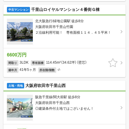
千里山ロイヤルマンション４番街Ｇ棟
中古マンション
北大阪急行/緑地公園駅 徒歩8分
大阪府吹田市千里山竹園
２沿線利用可能！ 専有面積１１４．４５平米！
6600万円
3LDK
114.45m²（34.62坪）（壁芯）
間取り
専有面積
41年5ヶ月
-/-
築年月
所在階/階数
大阪府吹田市千里山西
土地・売地
阪急千里線/関大前駅 徒歩8分
大阪府吹田市千里山西
◎建築条件付土地ではございません！