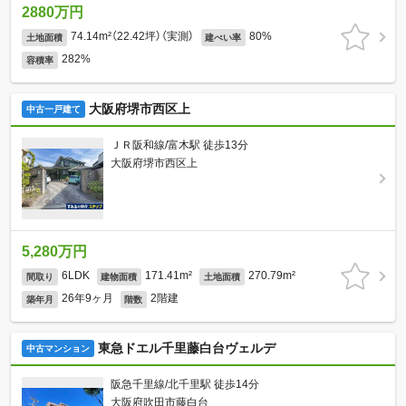
2880万円
74.14m²（22.42坪）（実測）
80%
土地面積
建ぺい率
282%
容積率
大阪府堺市西区上
中古一戸建て
ＪＲ阪和線/富木駅 徒歩13分
大阪府堺市西区上
5,280万円
6LDK
171.41m²
270.79m²
間取り
建物面積
土地面積
26年9ヶ月
2階建
築年月
階数
東急ドエル千里藤白台ヴェルデ
中古マンション
阪急千里線/北千里駅 徒歩14分
大阪府吹田市藤白台