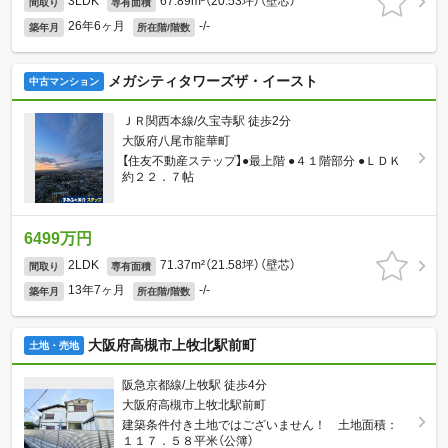
3LDK
67.89m²（20.53坪）（壁芯）
間取り
専有面積
26年6ヶ月
-/-
築年月
所在階/階数
メガシティタワーズザ・イースト
中古マンション
ＪＲ関西本線/久宝寺駅 徒歩2分
大阪府八尾市龍華町
【住友不動産ステップ】●最上階 ●４１階部分 ●ＬＤＫ
約２２．７帖
6499万円
2LDK
71.37m²（21.58坪）（壁芯）
間取り
専有面積
13年7ヶ月
-/-
築年月
所在階/階数
大阪府高槻市上牧北駅前町
土地・売地
阪急京都線/上牧駅 徒歩4分
大阪府高槻市上牧北駅前町
建築条件付き土地ではございません！ 土地面積：
１１７．５８平米（公簿）