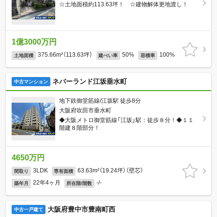
☆土地面積約113.63坪！ ☆建物解体更地渡し！
1億3000万円
375.66m²（113.63坪）
50%
100%
土地面積
建ぺい率
容積率
ネバーランド江坂垂水町
中古マンション
地下鉄御堂筋線/江坂駅 徒歩8分
大阪府吹田市垂水町
◆大阪メトロ御堂筋線「江坂」駅：徒歩８分！◆１１
階建８階部分！
4650万円
3LDK
63.63m²（19.24坪）（壁芯）
間取り
専有面積
22年4ヶ月
-/-
築年月
所在階/階数
大阪府豊中市豊南町西
中古一戸建て