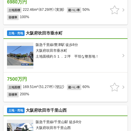
6980万円
222.46m²（67.29坪）（実測）
50%
土地面積
建ぺい率
100%
容積率
大阪府吹田市垂水町
土地・売地
阪急千里線/豊津駅 徒歩8分
大阪府吹田市垂水町
土地面積約５１．２坪 平坦な整形地！
7500万円
169.51m²（51.27坪）（登記）
60%
土地面積
建ぺい率
200%
容積率
大阪府吹田市千里山西
土地・売地
阪急千里線/千里山駅 徒歩8分
大阪府吹田市千里山西