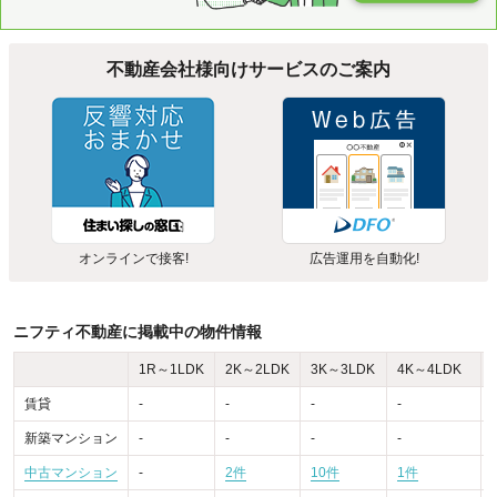
不動産会社様向けサービスのご案内
オンラインで接客!
広告運用を自動化!
ニフティ不動産に掲載中の物件情報
1R～1LDK
2K～2LDK
3K～3LDK
4K～4LDK
賃貸
-
-
-
-
-
新築マンション
-
-
-
-
-
中古マンション
-
2件
10件
1件
-