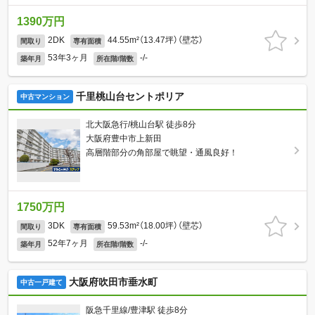
1390万円
2DK
44.55m²（13.47坪）（壁芯）
間取り
専有面積
53年3ヶ月
-/-
築年月
所在階/階数
千里桃山台セントポリア
中古マンション
北大阪急行/桃山台駅 徒歩8分
大阪府豊中市上新田
高層階部分の角部屋で眺望・通風良好！
1750万円
3DK
59.53m²（18.00坪）（壁芯）
間取り
専有面積
52年7ヶ月
-/-
築年月
所在階/階数
大阪府吹田市垂水町
中古一戸建て
阪急千里線/豊津駅 徒歩8分