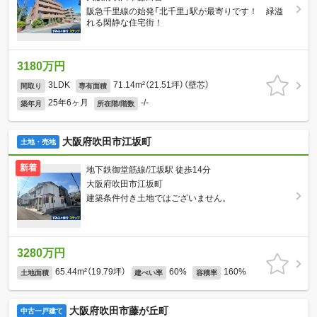
阪急千里線の始発「北千里」駅が最寄りです！ 緑溢
れる閑静な住宅街！
3180万円
3LDK
71.14m²（21.51坪）（壁芯）
間取り
専有面積
25年6ヶ月
-/-
築年月
所在階/階数
大阪府吹田市江坂町
土地・売地
新着
地下鉄御堂筋線/江坂駅 徒歩14分
大阪府吹田市江坂町
建築条件付き土地ではございません。
3280万円
65.44m²（19.79坪）
60%
160%
土地面積
建ぺい率
容積率
大阪府吹田市藤が丘町
中古一戸建て