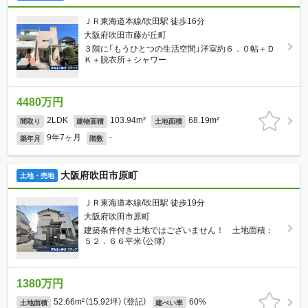
ＪＲ東海道本線/吹田駅 徒歩16分
大阪府吹田市藤が丘町
３階に「もうひとつの生活空間」洋室約６．０帖＋Ｄ
Ｋ＋脱衣所＋シャワー
4480万円
2LDK
103.94m²
68.19m²
間取り
建物面積
土地面積
9年7ヶ月
-
築年月
階数
大阪府吹田市原町
土地・売地
ＪＲ東海道本線/吹田駅 徒歩19分
大阪府吹田市原町
建築条件付き土地ではございません！ 土地面積：
５２．６６平米（公簿）
1380万円
52.66m²（15.92坪）（登記）
60%
土地面積
建ぺい率