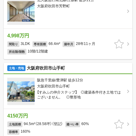
北大阪急行南北線/江坂駅 徒歩11分
大阪府吹田市芳野町
4,998万円
3LDK
66.4m²
28年11ヶ月
間取り
専有面積
築年月
10階/12階建
所在階/階数
大阪府吹田市山手町
土地・売地
阪急千里線/豊津駅 徒歩12分
大阪府吹田市山手町
【すみふの仲介ステップ】 ◎建築条件付き土地では
ございません。 ◎整形地
4150万円
94.5m²（28.58坪）（登記）
60%
土地面積
建ぺい率
160%
容積率