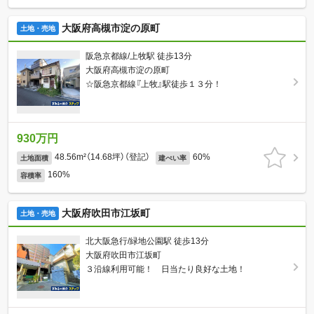
大阪府高槻市淀の原町
土地・売地
阪急京都線/上牧駅 徒歩13分
大阪府高槻市淀の原町
☆阪急京都線『上牧』駅徒歩１３分！
930万円
48.56m²（14.68坪）（登記）
60%
土地面積
建ぺい率
160%
容積率
大阪府吹田市江坂町
土地・売地
北大阪急行/緑地公園駅 徒歩13分
大阪府吹田市江坂町
３沿線利用可能！ 日当たり良好な土地！