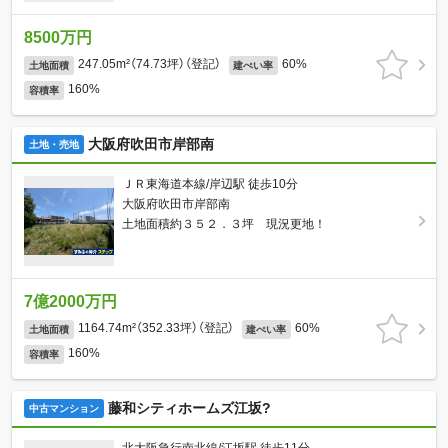
8500万円
247.05m²（74.73坪）（登記）
60%
土地面積
建ぺい率
160%
容積率
大阪府吹田市岸部南
土地・売地
ＪＲ東海道本線/岸辺駅 徒歩10分
大阪府吹田市岸部南
土地面積約３５２．３坪 現況更地！
7億2000万円
1164.74m²（352.33坪）（登記）
60%
土地面積
建ぺい率
160%
容積率
藤和シティホームズ江坂?
中古マンション