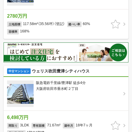
2780万円
117.58m²（35.56坪）（登記）
60%
土地面積
建ぺい率
168%
容積率
ウェリス吹田豊津シティハウス
中古マンション
阪急電鉄千里線/豊津駅 徒歩4分
大阪府吹田市垂水町２丁目
6,498万円
3LDK
71.67m²
18年7ヶ月
間取り
専有面積
築年月