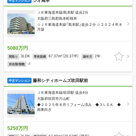
ジオ島本
中古マンション
ＪＲ東海道本線/島本駅 徒歩2分
大阪府三島郡島本町桜井
☆ＪＲ東海道本線「島本駅」徒歩２分 ☆２０２４年８
月築
5080万円
3LDK
67.37m²（20.37坪）
2年
間取り
専有面積
築年月
-/-
所在階/階数
藤和シティホームズ吹田駅前
中古マンション
ＪＲ東海道本線/吹田駅 徒歩4分
大阪府吹田市片山町
◆２０２５年８月リフォーム済み ◆３ＬＤＫ ◆
南東向き
5250万円