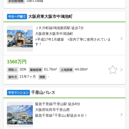
1階/11階建
所在階/階数
大阪府東大阪市中鴻池町
中古一戸建て
ＪＲ片町線/鴻池新田駅 徒歩7分
大阪府東大阪市中鴻池町
○平成17年1月建築 ○室内丁寧に使用されていま
す！
1560万円
3DK
61.76m²
44.08m²
間取り
建物面積
土地面積
21年7ヶ月
-
築年月
階数
千里山パレス
中古マンション
阪急千里線/千里山駅 徒歩8分
大阪府吹田市千里山西
阪急千里線「千里山」駅徒歩８分！