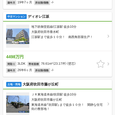
19年7ヶ月
-/-
築年月
所在階/階数
ディオレ江坂
中古マンション
地下鉄御堂筋線/江坂駅 徒歩10分
大阪府吹田市垂水町
江坂駅まで徒歩１０分！ 南西角部屋住戸！
4498万円
3LDK
76.61m²（23.17坪）（壁芯）
間取り
専有面積
26年6ヶ月
-/-
築年月
所在階/階数
大阪府吹田市藤が丘町
土地・売地
ＪＲ東海道本線/吹田駅 徒歩10分
大阪府吹田市藤が丘町
東海道本線「吹田駅」まで徒歩１０分！ 閑静な住宅
街の整形地！