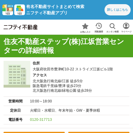
有名不動産サイトまとめて検索
詳しくは
こちら
ニフティ不動産アプリ
カンタン検索
閲覧履歴
マイページ
お気に入り
住友不動産ステップ(株)江坂営業セン
ターの詳細情報
住所
大阪府吹田市豊津町10-22 ストライズ江坂ビル1階
アクセス
北大阪急行南北線/江坂 徒歩5分
阪急電鉄千里線/豊津 徒歩23分
北大阪急行南北線/緑地公園 徒歩28分
営業時間
10:00～18:00
定休日
火曜日・水曜日、年末年始・GW・夏季休暇
電話番号
0120-317713