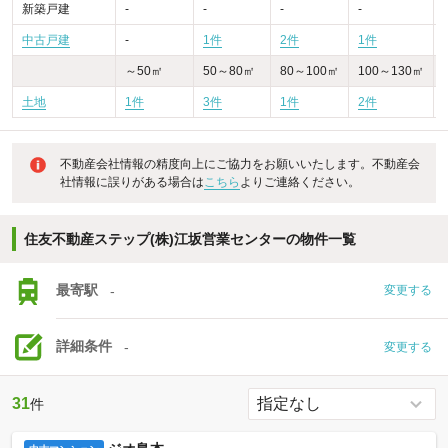
新築戸建
-
-
-
-
-
中古戸建
-
1件
2件
1件
～50㎡
50～80㎡
80～100㎡
100～130㎡
土地
1件
3件
1件
2件
不動産会社情報の精度向上にご協力をお願いいたします。不動産会
社情報に誤りがある場合は
こちら
よりご連絡ください。
住友不動産ステップ(株)江坂営業センターの物件一覧
最寄駅
-
変更する
詳細条件
-
変更する
31
件