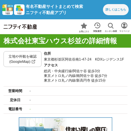
有名不動産サイトまとめて検索
詳しくは
こちら
ニフティ不動産アプリ
カンタン検索
閲覧履歴
マイページ
お気に入り
株式会社東宝ハウス杉並の詳細情報
住所
立地や外観を確認
東京都杉並区阿佐谷南1-47-24 KDXレジデンス1F
(GoogleMap)
アクセス
総武・中央緩行線/阿佐ケ谷 徒歩3分
東京メトロ丸ノ内線/南阿佐ケ谷 徒歩7分
東京メトロ丸ノ内線/新高円寺 徒歩15分
営業時間
-
定休日
-
電話番号
-