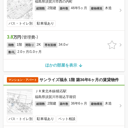
福島県須賀川市西の内町
2階建
46年5ヶ月
木造
総階数
築年数
建物構造
バス・トイレ別
駐車場あり
3.8
万円
（管理費-）
1階
2K
34.0㎡
階数
間取り
専有面積
2.0ヶ月/1.0ヶ月
敷/礼
ほかの部屋を表示
サンライズ福永 1階 築36年6ヶ月の賃貸物件
マンション・アパート
ＪＲ東北本線/鏡石駅
福島県須賀川市堀込字堀切
2階建
36年6ヶ月
木造
総階数
築年数
建物構造
バス・トイレ別
駐車場あり
ペット相談