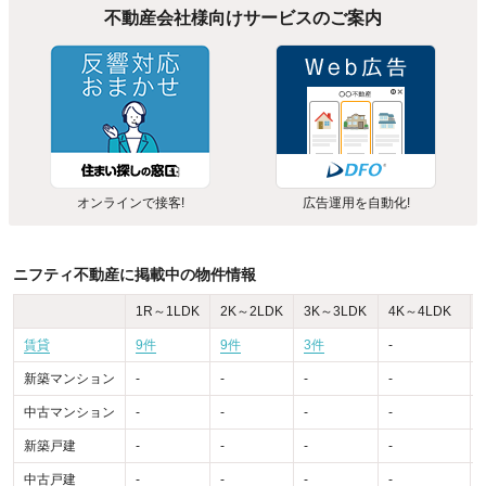
不動産会社様向けサービスのご案内
オンラインで接客!
広告運用を自動化!
ニフティ不動産に掲載中の物件情報
1R～1LDK
2K～2LDK
3K～3LDK
4K～4LDK
賃貸
9件
9件
3件
-
新築マンション
-
-
-
-
-
中古マンション
-
-
-
-
-
新築戸建
-
-
-
-
-
中古戸建
-
-
-
-
-