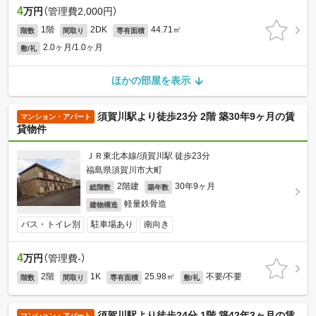
4
万円
（管理費2,000円）
1階
2DK
44.71㎡
階数
間取り
専有面積
2.0ヶ月/1.0ヶ月
敷/礼
ほかの部屋を表示
須賀川駅より徒歩23分 2階 築30年9ヶ月の賃
マンション・アパート
貸物件
ＪＲ東北本線/須賀川駅 徒歩23分
福島県須賀川市大町
2階建
30年9ヶ月
総階数
築年数
軽量鉄骨造
建物構造
バス・トイレ別
駐車場あり
南向き
4
万円
（管理費-）
2階
1K
25.98㎡
不要/不要
階数
間取り
専有面積
敷/礼
須賀川駅より徒歩24分 1階 築42年3ヶ月の賃
マンション・アパート