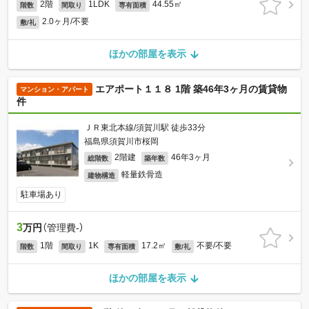
2階
1LDK
44.55㎡
階数
間取り
専有面積
2.0ヶ月/不要
敷/礼
ほかの部屋を表示
エアポート１１８ 1階 築46年3ヶ月の賃貸物
マンション・アパート
件
ＪＲ東北本線/須賀川駅 徒歩33分
福島県須賀川市桜岡
2階建
46年3ヶ月
総階数
築年数
軽量鉄骨造
建物構造
駐車場あり
3
万円
（管理費-）
1階
1K
17.2㎡
不要/不要
階数
間取り
専有面積
敷/礼
ほかの部屋を表示