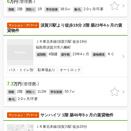
6
万円
（管理費-）
2階
1R
38.0㎡
2.0ヶ月/不要
階数
間取り
専有面積
敷/礼
須賀川駅より徒歩19分 2階 築23年4ヶ月の賃
マンション・アパート
貸物件
ＪＲ東北本線/須賀川駅 徒歩19分
福島県須賀川市八幡町
4階建
23年4ヶ月
ＲＣ
総階数
築年数
建物構造
バス・トイレ別
駐車場あり
オートロック
7.3
万円
（管理費-）
2階
1LDK
55.7㎡
階数
間取り
専有面積
2.0ヶ月/不要
敷/礼
サンハイツ 1階 築46年5ヶ月の賃貸物件
マンション・アパート
ＪＲ東北本線/須賀川駅 徒歩20分