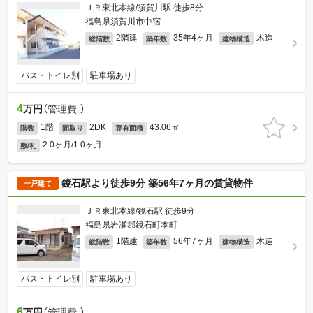
ＪＲ東北本線/須賀川駅 徒歩8分
福島県須賀川市中宿
2階建
35年4ヶ月
木造
総階数
築年数
建物構造
バス・トイレ別
駐車場あり
4
万円
（管理費-）
1階
2DK
43.06㎡
階数
間取り
専有面積
2.0ヶ月/1.0ヶ月
敷/礼
鏡石駅より徒歩9分 築56年7ヶ月の賃貸物件
一戸建て
ＪＲ東北本線/鏡石駅 徒歩9分
福島県岩瀬郡鏡石町本町
1階建
56年7ヶ月
木造
総階数
築年数
建物構造
バス・トイレ別
駐車場あり
6
万円
（管理費-）