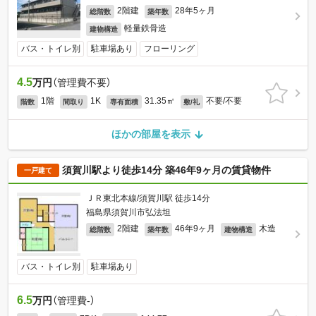
2階建
28年5ヶ月
総階数
築年数
軽量鉄骨造
建物構造
バス・トイレ別
駐車場あり
フローリング
4.5
万円
（管理費不要）
1階
1K
31.35㎡
不要/不要
階数
間取り
専有面積
敷/礼
ほかの部屋を表示
須賀川駅より徒歩14分 築46年9ヶ月の賃貸物件
一戸建て
ＪＲ東北本線/須賀川駅 徒歩14分
福島県須賀川市弘法坦
2階建
46年9ヶ月
木造
総階数
築年数
建物構造
バス・トイレ別
駐車場あり
6.5
万円
（管理費-）