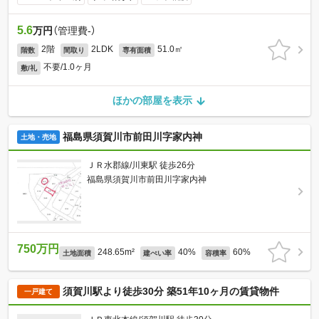
5.6
万円
（管理費-）
2階
2LDK
51.0㎡
階数
間取り
専有面積
不要/1.0ヶ月
敷/礼
ほかの部屋を表示
福島県須賀川市前田川字家内神
土地・売地
ＪＲ水郡線/川東駅 徒歩26分
福島県須賀川市前田川字家内神
750万円
248.65m²
40%
60%
土地面積
建ぺい率
容積率
須賀川駅より徒歩30分 築51年10ヶ月の賃貸物件
一戸建て