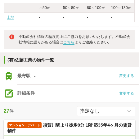
～50㎡
50～80㎡
80～100㎡
100～130㎡
土地
-
-
-
-
不動産会社情報の精度向上にご協力をお願いいたします。不動産会
社情報に誤りがある場合は
こちら
よりご連絡ください。
(有)佐藤工業の物件一覧
最寄駅
-
変更する
詳細条件
-
変更する
27
件
須賀川駅より徒歩8分 1階 築35年4ヶ月の賃貸
マンション・アパート
物件