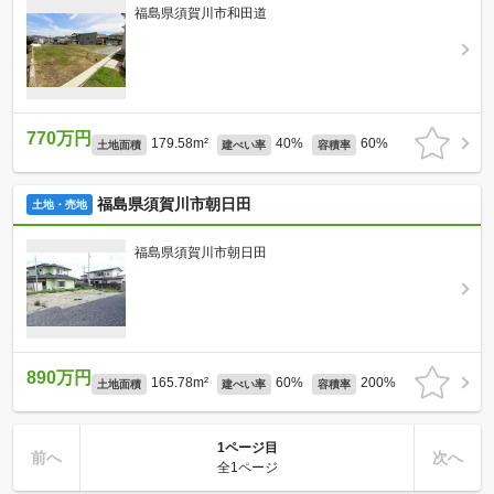
福島県須賀川市和田道
770万円
179.58m²
40%
60%
土地面積
建ぺい率
容積率
福島県須賀川市朝日田
土地・売地
福島県須賀川市朝日田
890万円
165.78m²
60%
200%
土地面積
建ぺい率
容積率
1ページ目
前へ
次へ
全1ページ