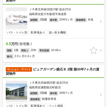
貸物件
ＪＲ東北本線/須賀川駅 徒歩25分
福島県須賀川市森宿字海道西
2階建
25年5ヶ月
木造
総階数
築年数
建物構造
バス・トイレ別
駐車場あり
追い炊き機能
4.5
万円
（管理費-）
1階
2DK
43.06㎡
階数
間取り
専有面積
2.0ヶ月/1.0ヶ月
敷/礼
ピュアガーデン鏡石Ｂ 2階 築30年7ヶ月の賃
マンション・アパート
貸物件
ＪＲ東北本線/鏡石駅 徒歩25分
福島県岩瀬郡鏡石町鏡沼
2階建
30年7ヶ月
総階数
築年数
軽量鉄骨造
建物構造
バス・トイレ別
駐車場あり
ペット相談