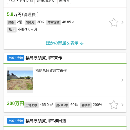
バス・トイレ別
駐車場あり
南向き
5.8
万円
（管理費-）
2階
3DK
48.85㎡
階数
間取り
専有面積
不要/1.0ヶ月
敷/礼
ほかの部屋を表示
福島県須賀川市東作
土地・売地
福島県須賀川市東作
300万円
465.0m²
60%
200%
土地面積
建ぺい率
容積率
福島県須賀川市和田道
土地・売地