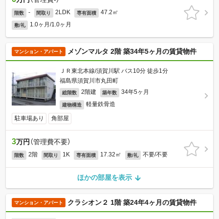
-
2LDK
47.2㎡
階数
間取り
専有面積
1.0ヶ月/1.0ヶ月
敷/礼
メゾンマルタ 2階 築34年5ヶ月の賃貸物件
マンション・アパート
ＪＲ東北本線/須賀川駅 バス10分 徒歩1分
福島県須賀川市丸田町
2階建
34年5ヶ月
総階数
築年数
軽量鉄骨造
建物構造
駐車場あり
角部屋
3
万円
（管理費不要）
2階
1K
17.32㎡
不要/不要
階数
間取り
専有面積
敷/礼
ほかの部屋を表示
クラシオン２ 1階 築24年4ヶ月の賃貸物件
マンション・アパート