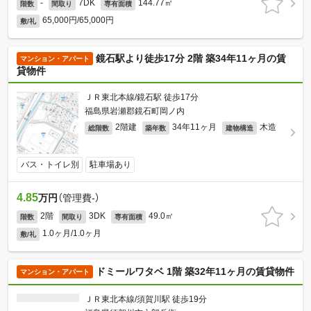
-
7DK
144.77㎡
階数
間取り
専有面積
65,000円/65,000円
敷/礼
鏡石駅より徒歩17分 2階 築34年11ヶ月の賃
マンション・アパート
貸物件
ＪＲ東北本線/鏡石駅 徒歩17分
福島県岩瀬郡鏡石町岡ノ内
2階建
34年11ヶ月
木造
総階数
築年数
建物構造
バス・トイレ別
駐車場あり
4.85
万円
（管理費-）
2階
3DK
49.0㎡
階数
間取り
専有面積
1.0ヶ月/1.0ヶ月
敷/礼
ドミールワタベ 1階 築32年11ヶ月の賃貸物件
マンション・アパート
ＪＲ東北本線/須賀川駅 徒歩19分