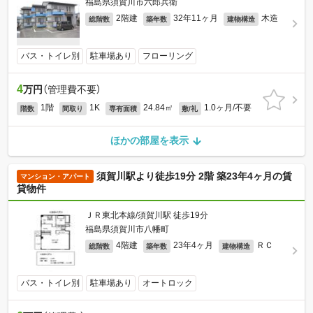
福島県須賀川市六郎兵衛
2階建
32年11ヶ月
木造
総階数
築年数
建物構造
バス・トイレ別
駐車場あり
フローリング
4
万円
（管理費不要）
1階
1K
24.84㎡
1.0ヶ月/不要
階数
間取り
専有面積
敷/礼
ほかの部屋を表示
須賀川駅より徒歩19分 2階 築23年4ヶ月の賃
マンション・アパート
貸物件
ＪＲ東北本線/須賀川駅 徒歩19分
福島県須賀川市八幡町
4階建
23年4ヶ月
ＲＣ
総階数
築年数
建物構造
バス・トイレ別
駐車場あり
オートロック