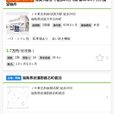
貸物件
ＪＲ東北本線/須賀川駅 徒歩24分
福島県須賀川市日向町
2階建
42年3ヶ月
木造
総階数
築年数
建物構造
バス・トイレ別
駐車場あり
追い炊き機能
3.7
万円
（管理費-）
1階
1K
26.4㎡
階数
間取り
専有面積
1.0ヶ月/1.0ヶ月
敷/礼
福島県岩瀬郡鏡石町鏡沼
土地・売地
ＪＲ東北本線/鏡石駅 徒歩24分
福島県岩瀬郡鏡石町鏡沼