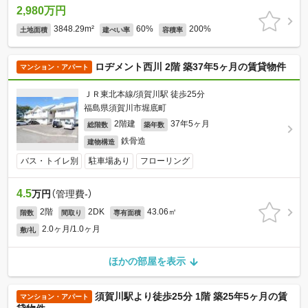
2,980万円
3848.29m²
60%
200%
土地面積
建ぺい率
容積率
ロヂメント西川 2階 築37年5ヶ月の賃貸物件
マンション・アパート
ＪＲ東北本線/須賀川駅 徒歩25分
福島県須賀川市堀底町
2階建
37年5ヶ月
総階数
築年数
鉄骨造
建物構造
バス・トイレ別
駐車場あり
フローリング
4.5
万円
（管理費-）
2階
2DK
43.06㎡
階数
間取り
専有面積
2.0ヶ月/1.0ヶ月
敷/礼
ほかの部屋を表示
須賀川駅より徒歩25分 1階 築25年5ヶ月の賃
マンション・アパート