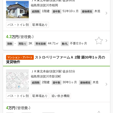
ＪＲ東北本線/須賀川駅 徒歩30分
福島県須賀川市桜岡
1階建
51年10ヶ月
木造
総階数
築年数
建物構造
バス・トイレ別
駐車場あり
4.3
万円
（管理費-）
-
3K
44.71㎡
不要/2.0ヶ月
階数
間取り
専有面積
敷/礼
ストロベリーファームＡ 2階 築30年1ヶ月の
マンション・アパート
賃貸物件
ＪＲ東北本線/須賀川駅 徒歩32分
福島県須賀川市影沼町
2階建
30年1ヶ月
木造
総階数
築年数
建物構造
バス・トイレ別
駐車場あり
追い炊き機能
4
万円
（管理費-）