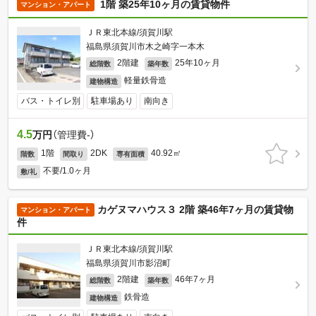
1階 築25年10ヶ月の賃貸物件
マンション・アパート
ＪＲ東北本線/須賀川駅
福島県須賀川市木之崎字一本木
2階建
25年10ヶ月
総階数
築年数
軽量鉄骨造
建物構造
バス・トイレ別
駐車場あり
南向き
4.5
万円
（管理費-）
1階
2DK
40.92㎡
階数
間取り
専有面積
不要/1.0ヶ月
敷/礼
カゲヌマハウス３ 2階 築46年7ヶ月の賃貸物
マンション・アパート
件
ＪＲ東北本線/須賀川駅
福島県須賀川市影沼町
2階建
46年7ヶ月
総階数
築年数
鉄骨造
建物構造