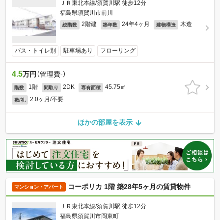
ＪＲ東北本線/須賀川駅 徒歩12分
福島県須賀川市前川
2階建
24年4ヶ月
木造
総階数
築年数
建物構造
バス・トイレ別
駐車場あり
フローリング
4.5
万円
（管理費-）
1階
2DK
45.75㎡
階数
間取り
専有面積
2.0ヶ月/不要
敷/礼
ほかの部屋を表示
コーポリカ 1階 築28年5ヶ月の賃貸物件
マンション・アパート
ＪＲ東北本線/須賀川駅 徒歩12分
福島県須賀川市岡東町