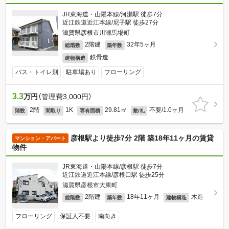
JR東海道・山陽本線/河瀬駅 徒歩7分
近江鉄道近江本線/尼子駅 徒歩27分
滋賀県彦根市川瀬馬場町
2階建
32年5ヶ月
総階数
築年数
鉄骨造
建物構造
バス・トイレ別
駐車場あり
フローリング
3.3
万円
（管理費3,000円）
2階
1K
29.81㎡
不要/1.0ヶ月
階数
間取り
専有面積
敷/礼
彦根駅より徒歩7分 2階 築18年11ヶ月の賃貸
マンション・アパート
物件
JR東海道・山陽本線/彦根駅 徒歩7分
近江鉄道近江本線/彦根口駅 徒歩25分
滋賀県彦根市大東町
2階建
18年11ヶ月
木造
総階数
築年数
建物構造
フローリング
保証人不要
南向き