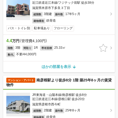
近江鉄道近江本線/フジテック前駅 徒歩38分
滋賀県米原市下多良３丁目
3階建
17年5ヶ月
総階数
築年数
鉄骨造
建物構造
バス・トイレ別
駐車場あり
フローリング
4.4
万円
（管理費4,100円）
3階
1R
25.33㎡
階数
間取り
専有面積
不要/44,000円
敷/礼
ほかの部屋を表示
南彦根駅より徒歩8分 1階 築25年8ヶ月の賃貸
マンション・アパート
物件
JR東海道・山陽本線/南彦根駅 徒歩8分
近江鉄道近江本線/彦根口駅 徒歩20分
滋賀県彦根市西今町
2階建
25年8ヶ月
総階数
築年数
鉄骨造
建物構造