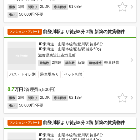
1階
2LDK
61.08㎡
階数
間取り
専有面積
50,000円/不要
敷/礼
能登川駅より徒歩8分 2階 新築の賃貸物件
マンション・アパート
JR東海道・山陽本線/能登川駅 徒歩8分
JR東海道・山陽本線/稲枝駅 徒歩50分
滋賀県東近江市垣見町
2階建
新築
軽量鉄骨
総階数
築年数
建物構造
バス・トイレ別
駐車場あり
ペット相談
8.7
万円
（管理費5,500円）
2階
2LDK
62.13㎡
階数
間取り
専有面積
50,000円/不要
敷/礼
能登川駅より徒歩8分 2階 新築の賃貸物件
マンション・アパート
JR東海道・山陽本線/能登川駅 徒歩8分