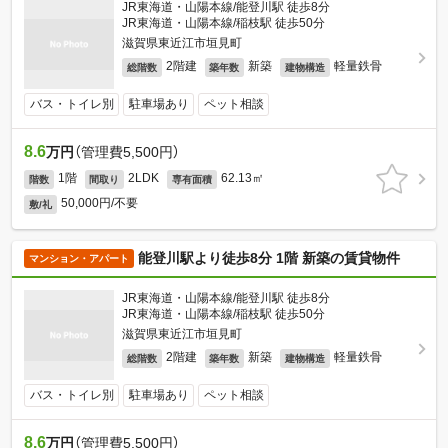
JR東海道・山陽本線/能登川駅 徒歩8分
JR東海道・山陽本線/稲枝駅 徒歩50分
滋賀県東近江市垣見町
2階建
新築
軽量鉄骨
総階数
築年数
建物構造
バス・トイレ別
駐車場あり
ペット相談
8.6
万円
（管理費5,500円）
1階
2LDK
62.13㎡
階数
間取り
専有面積
50,000円/不要
敷/礼
能登川駅より徒歩8分 1階 新築の賃貸物件
マンション・アパート
JR東海道・山陽本線/能登川駅 徒歩8分
JR東海道・山陽本線/稲枝駅 徒歩50分
滋賀県東近江市垣見町
2階建
新築
軽量鉄骨
総階数
築年数
建物構造
バス・トイレ別
駐車場あり
ペット相談
8.6
万円
（管理費5,500円）