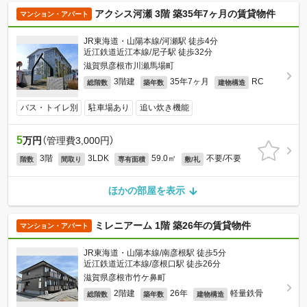
アクシス河瀬 3階 築35年7ヶ月の賃貸物件
マンション・アパート
JR東海道・山陽本線/河瀬駅 徒歩4分
近江鉄道近江本線/尼子駅 徒歩32分
滋賀県彦根市川瀬馬場町
3階建
35年7ヶ月
RC
総階数
築年数
建物構造
バス・トイレ別
駐車場あり
追い炊き機能
5
万円
（管理費3,000円）
3階
3LDK
59.0㎡
不要/不要
階数
間取り
専有面積
敷/礼
ほかの部屋を表示
ミレニアーム 1階 築26年の賃貸物件
マンション・アパート
JR東海道・山陽本線/南彦根駅 徒歩5分
近江鉄道近江本線/彦根口駅 徒歩26分
滋賀県彦根市竹ケ鼻町
2階建
26年
軽量鉄骨
総階数
築年数
建物構造