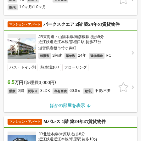
1.0ヶ月/1.0ヶ月
敷/礼
パークスクエア 2階 築24年の賃貸物件
マンション・アパート
JR東海道・山陽本線/南彦根駅 徒歩9分
近江鉄道近江本線/彦根口駅 徒歩27分
滋賀県彦根市竹ケ鼻町
3階建
24年
RC
総階数
築年数
建物構造
バス・トイレ別
駐車場あり
フローリング
6.5
万円
（管理費3,000円）
2階
3LDK
60.0㎡
不要/不要
階数
間取り
専有面積
敷/礼
ほかの部屋を表示
Mパレス 1階 築24年の賃貸物件
マンション・アパート
JR北陸本線/米原駅 徒歩8分
近江鉄道近江本線/米原駅 徒歩10分