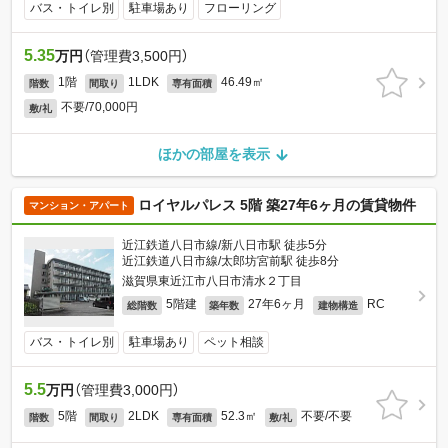
バス・トイレ別
駐車場あり
フローリング
5.35
万円
（管理費3,500円）
1階
1LDK
46.49㎡
階数
間取り
専有面積
不要/70,000円
敷/礼
ほかの部屋を表示
ロイヤルパレス 5階 築27年6ヶ月の賃貸物件
マンション・アパート
近江鉄道八日市線/新八日市駅 徒歩5分
近江鉄道八日市線/太郎坊宮前駅 徒歩8分
滋賀県東近江市八日市清水２丁目
5階建
27年6ヶ月
RC
総階数
築年数
建物構造
バス・トイレ別
駐車場あり
ペット相談
5.5
万円
（管理費3,000円）
5階
2LDK
52.3㎡
不要/不要
階数
間取り
専有面積
敷/礼