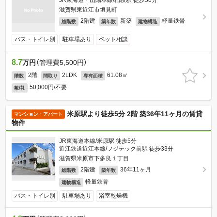
JR東海道・山陽本線/稲枝駅 徒歩50分
滋賀県東近江市垣見町
2階建
新築
軽量鉄骨
総階数
築年数
建物構造
バス・トイレ別
駐車場あり
ペット相談
8.7
万円
（管理費5,500円）
2階
2LDK
61.08㎡
階数
間取り
専有面積
50,000円/不要
敷/礼
米原駅より徒歩5分 2階 築36年11ヶ月の賃貸
マンション・アパート
物件
JR東海道本線/米原駅 徒歩5分
近江鉄道近江本線/フジテック前駅 徒歩33分
滋賀県米原市下多良１丁目
2階建
36年11ヶ月
総階数
築年数
軽量鉄骨
建物構造
バス・トイレ別
駐車場あり
浴室乾燥機