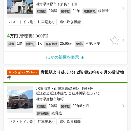
滋賀県米原市下多良１丁目
2階建
24年
鉄骨造
総階数
築年数
建物構造
バス・トイレ別
駐車場あり
追い炊き機能
4
万円
（管理費3,000円）
1階
1K
25.65㎡
不要/不要
階数
間取り
専有面積
敷/礼
ほかの部屋を表示
彦根駅より徒歩7分 2階 築20年8ヶ月の賃貸物
マンション・アパート
件
JR東海道・山陽本線/彦根駅 徒歩7分
近江鉄道近江本線/ひこね芹川駅 徒歩24分
滋賀県彦根市旭町
2階建
20年8ヶ月
総階数
築年数
鉄骨造
建物構造
バス・トイレ別
駐車場あり
追い炊き機能