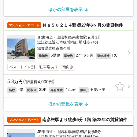
ほかの部屋を表示
ＮａＳｕ２１ 4階 築27年6ヶ月の賃貸物件
マンション・アパート
JR東海道・山陽本線/南彦根駅 徒歩3分
近江鉄道近江本線/彦根口駅 徒歩24分
滋賀県彦根市西今町
5階建
27年6ヶ月
RC
総階数
築年数
建物構造
バス・トイレ別
駐車場あり
南向き
5.8
万円
（管理費4,000円）
4階
2DK
42.5㎡
不要/不要
階数
間取り
専有面積
敷/礼
ほかの部屋を表示
南彦根駅より徒歩5分 1階 築28年の賃貸物件
マンション・アパート
JR東海道・山陽本線/南彦根駅 徒歩5分
近江鉄道近江本線/彦根口駅 徒歩17分