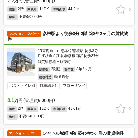
7.2
万円
（管理費5,000円）
2階
1LDK
44.2㎡
階数
間取り
専有面積
不要/50,000円
敷/礼
彦根駅より徒歩3分 2階 築8年2ヶ月の賃貸物
マンション・アパート
件
JR東海道・山陽本線/彦根駅 徒歩3分
近江鉄道近江本線/彦根口駅 徒歩27分
滋賀県彦根市駅東町
3階建
8年2ヶ月
総階数
築年数
軽量鉄骨
建物構造
バス・トイレ別
駐車場あり
フローリング
8.1
万円
（管理費6,000円）
2階
1LDK
41.01㎡
階数
間取り
専有面積
不要/140,000円
敷/礼
シャトル城町 4階 築45年5ヶ月の賃貸物件
マンション・アパート