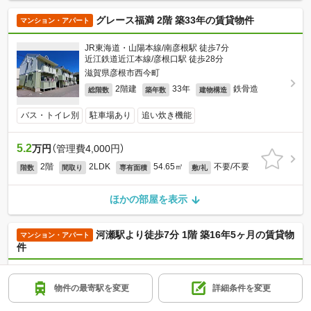
グレース福満 2階 築33年の賃貸物件
マンション・アパート
JR東海道・山陽本線/南彦根駅 徒歩7分
近江鉄道近江本線/彦根口駅 徒歩28分
滋賀県彦根市西今町
2階建
33年
鉄骨造
総階数
築年数
建物構造
バス・トイレ別
駐車場あり
追い炊き機能
5.2
万円
（管理費4,000円）
2階
2LDK
54.65㎡
不要/不要
階数
間取り
専有面積
敷/礼
ほかの部屋を表示
河瀬駅より徒歩7分 1階 築16年5ヶ月の賃貸物
マンション・アパート
件
JR東海道・山陽本線/河瀬駅 徒歩7分
近江鉄道近江本線/尼子駅 徒歩28分
物件の最寄駅を変更
詳細条件を変更
滋賀県彦根市川瀬馬場町