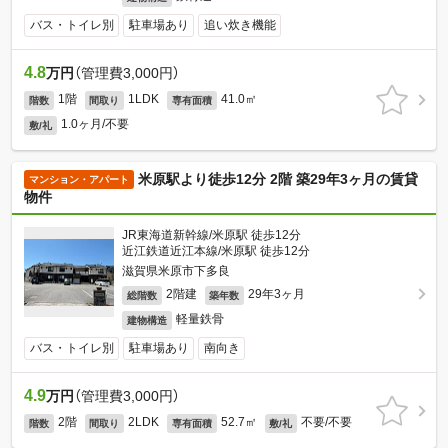
バス・トイレ別
駐車場あり
追い炊き機能
4.8
万円
（管理費3,000円）
1階
1LDK
41.0㎡
階数
間取り
専有面積
1.0ヶ月/不要
敷/礼
米原駅より徒歩12分 2階 築29年3ヶ月の賃貸
マンション・アパート
物件
JR東海道新幹線/米原駅 徒歩12分
近江鉄道近江本線/米原駅 徒歩12分
滋賀県米原市下多良
2階建
29年3ヶ月
総階数
築年数
軽量鉄骨
建物構造
バス・トイレ別
駐車場あり
南向き
4.9
万円
（管理費3,000円）
2階
2LDK
52.7㎡
不要/不要
階数
間取り
専有面積
敷/礼