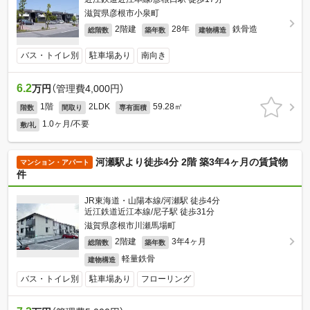
滋賀県彦根市小泉町
2階建
28年
鉄骨造
総階数
築年数
建物構造
バス・トイレ別
駐車場あり
南向き
6.2
万円
（管理費4,000円）
1階
2LDK
59.28㎡
階数
間取り
専有面積
1.0ヶ月/不要
敷/礼
河瀬駅より徒歩4分 2階 築3年4ヶ月の賃貸物
マンション・アパート
件
JR東海道・山陽本線/河瀬駅 徒歩4分
近江鉄道近江本線/尼子駅 徒歩31分
滋賀県彦根市川瀬馬場町
2階建
3年4ヶ月
総階数
築年数
軽量鉄骨
建物構造
バス・トイレ別
駐車場あり
フローリング