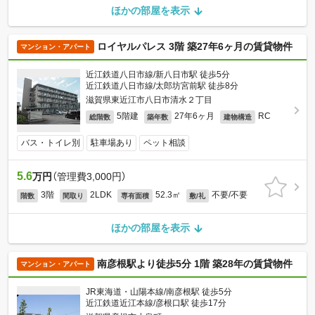
ほかの部屋を表示
ロイヤルパレス 3階 築27年6ヶ月の賃貸物件
マンション・アパート
近江鉄道八日市線/新八日市駅 徒歩5分
近江鉄道八日市線/太郎坊宮前駅 徒歩8分
滋賀県東近江市八日市清水２丁目
5階建
27年6ヶ月
RC
総階数
築年数
建物構造
バス・トイレ別
駐車場あり
ペット相談
5.6
万円
（管理費3,000円）
3階
2LDK
52.3㎡
不要/不要
階数
間取り
専有面積
敷/礼
ほかの部屋を表示
南彦根駅より徒歩5分 1階 築28年の賃貸物件
マンション・アパート
JR東海道・山陽本線/南彦根駅 徒歩5分
近江鉄道近江本線/彦根口駅 徒歩17分