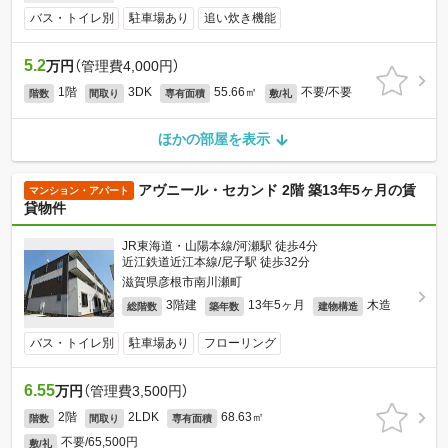
バス・トイレ別
駐車場あり
追い炊き機能
5.2
万円
（管理費4,000円）
1階
3DK
55.66㎡
不要/不要
階数
間取り
専有面積
敷/礼
ほかの部屋を表示
アヴニール・セカンド 2階 築13年5ヶ月の賃
マンション・アパート
貸物件
JR東海道・山陽本線/河瀬駅 徒歩4分
近江鉄道近江本線/尼子駅 徒歩32分
滋賀県彦根市南川瀬町
3階建
13年5ヶ月
木造
総階数
築年数
建物構造
バス・トイレ別
駐車場あり
フローリング
6.55
万円
（管理費3,500円）
2階
2LDK
68.63㎡
階数
間取り
専有面積
不要/65,500円
敷/礼