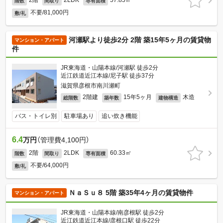
2階
2LDK
57.85㎡
階数
間取り
専有面積
不要/81,000円
敷/礼
河瀬駅より徒歩2分 2階 築15年5ヶ月の賃貸物
マンション・アパート
件
JR東海道・山陽本線/河瀬駅 徒歩2分
近江鉄道近江本線/尼子駅 徒歩37分
滋賀県彦根市南川瀬町
2階建
15年5ヶ月
木造
総階数
築年数
建物構造
バス・トイレ別
駐車場あり
追い炊き機能
6.4
万円
（管理費4,100円）
2階
2LDK
60.33㎡
階数
間取り
専有面積
不要/64,000円
敷/礼
ＮａＳｕ８ 5階 築35年4ヶ月の賃貸物件
マンション・アパート
JR東海道・山陽本線/南彦根駅 徒歩2分
近江鉄道近江本線/彦根口駅 徒歩22分