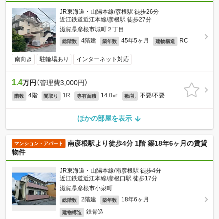
JR東海道・山陽本線/彦根駅 徒歩26分
近江鉄道近江本線/彦根駅 徒歩27分
滋賀県彦根市城町２丁目
4階建
45年5ヶ月
RC
総階数
築年数
建物構造
南向き
駐輪場あり
インターネット対応
1.4
万円
（管理費3,000円）
4階
1R
14.0㎡
不要/不要
階数
間取り
専有面積
敷/礼
ほかの部屋を表示
南彦根駅より徒歩4分 1階 築18年6ヶ月の賃貸
マンション・アパート
物件
JR東海道・山陽本線/南彦根駅 徒歩4分
近江鉄道近江本線/彦根口駅 徒歩17分
滋賀県彦根市小泉町
2階建
18年6ヶ月
総階数
築年数
鉄骨造
建物構造