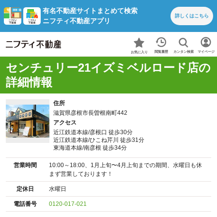
有名不動産サイトまとめて検索
詳しくは
こちら
ニフティ不動産アプリ
カンタン検索
閲覧履歴
マイページ
お気に入り
センチュリー21イズミベルロード店の
詳細情報
住所
滋賀県彦根市長曽根南町442
アクセス
近江鉄道本線/彦根口 徒歩30分
近江鉄道本線/ひこね芹川 徒歩31分
東海道本線/南彦根 徒歩34分
営業時間
10:00～18:00、1月上旬〜4月上旬までの期間、水曜日も休
まず営業しております！
定休日
水曜日
電話番号
0120-017-021