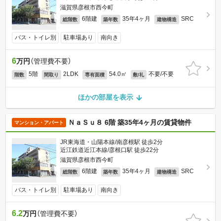
滋賀県彦根市西今町
6階建
35年4ヶ月
SRC
総階数
築年数
建物構造
バス・トイレ別
駐車場あり
南向き
6
万円
（管理費不要）
5階
2LDK
54.0㎡
不要/不要
階数
間取り
専有面積
敷/礼
ほかの部屋を表示
ＮａＳｕ８ 6階 築35年4ヶ月の賃貸物件
マンション・アパート
JR東海道・山陽本線/南彦根駅 徒歩2分
近江鉄道近江本線/彦根口駅 徒歩22分
滋賀県彦根市西今町
6階建
35年4ヶ月
SRC
総階数
築年数
建物構造
バス・トイレ別
駐車場あり
南向き
6.2
万円
（管理費不要）