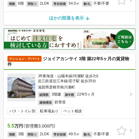
6階
2LDK
54.0㎡
不要/不要
階数
間取り
専有面積
敷/礼
ほかの部屋を表示
ジョイアカンサイ 3階 築22年5ヶ月の賃貸物
マンション・アパート
件
JR東海道・山陽本線/河瀬駅 徒歩3分
近江鉄道近江本線/尼子駅 徒歩35分
滋賀県彦根市南川瀬町
3階建
22年5ヶ月
総階数
築年数
鉄骨造
建物構造
バス・トイレ別
駐車場あり
ペット相談
5.5
万円
（管理費3,000円）
3階
2LDK
49.5㎡
不要/不要
階数
間取り
専有面積
敷/礼