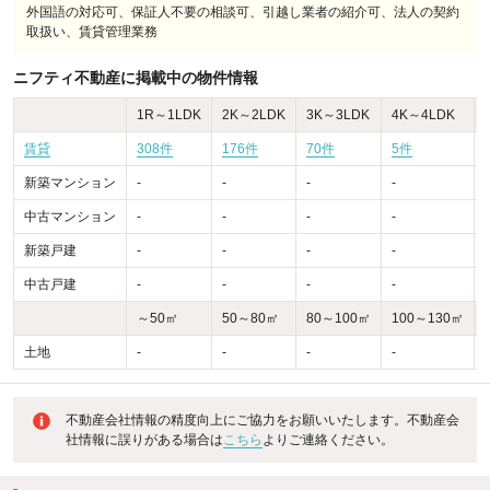
外国語の対応可、保証人不要の相談可、引越し業者の紹介可、法人の契約
取扱い、賃貸管理業務
ニフティ不動産に掲載中の物件情報
1R～1LDK
2K～2LDK
3K～3LDK
4K～4LDK
賃貸
308件
176件
70件
5件
新築マンション
-
-
-
-
-
中古マンション
-
-
-
-
-
新築戸建
-
-
-
-
-
中古戸建
-
-
-
-
-
～50㎡
50～80㎡
80～100㎡
100～130㎡
土地
-
-
-
-
-
不動産会社情報の精度向上にご協力をお願いいたします。不動産会
社情報に誤りがある場合は
こちら
よりご連絡ください。