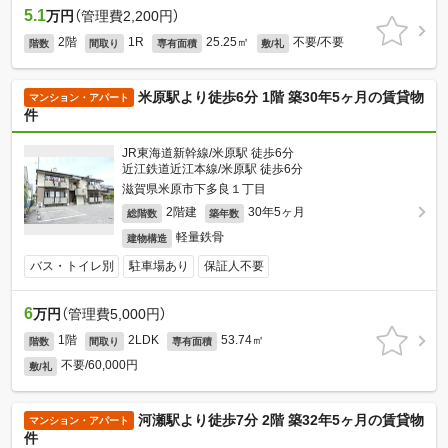
5.1
万円
（管理費2,200円）
2階
1R
25.25㎡
不要/不要
階数
間取り
専有面積
敷/礼
米原駅より徒歩6分 1階 築30年5ヶ月の賃貸物
マンション・アパート
件
JR東海道新幹線/米原駅 徒歩6分
近江鉄道近江本線/米原駅 徒歩6分
滋賀県米原市下多良１丁目
2階建
30年5ヶ月
総階数
築年数
軽量鉄骨
建物構造
バス・トイレ別
駐車場あり
保証人不要
6
万円
（管理費5,000円）
1階
2LDK
53.74㎡
階数
間取り
専有面積
不要/60,000円
敷/礼
河瀬駅より徒歩7分 2階 築32年5ヶ月の賃貸物
マンション・アパート
件