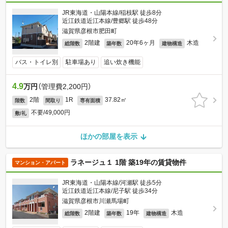
JR東海道・山陽本線/稲枝駅 徒歩8分
近江鉄道近江本線/豊郷駅 徒歩48分
滋賀県彦根市肥田町
2階建
20年6ヶ月
木造
総階数
築年数
建物構造
バス・トイレ別
駐車場あり
追い炊き機能
4.9
万円
（管理費2,200円）
2階
1R
37.82㎡
階数
間取り
専有面積
不要/49,000円
敷/礼
ほかの部屋を表示
ラネージュ１ 1階 築19年の賃貸物件
マンション・アパート
JR東海道・山陽本線/河瀬駅 徒歩5分
近江鉄道近江本線/尼子駅 徒歩34分
滋賀県彦根市川瀬馬場町
2階建
19年
木造
総階数
築年数
建物構造