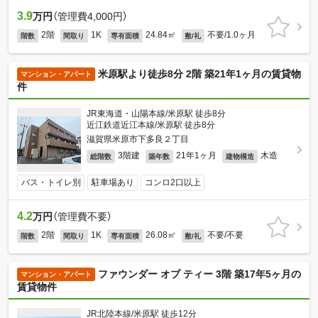
3.9
万円
（管理費4,000円）
2階
1K
24.84㎡
不要/1.0ヶ月
階数
間取り
専有面積
敷/礼
米原駅より徒歩8分 2階 築21年1ヶ月の賃貸物
マンション・アパート
件
JR東海道・山陽本線/米原駅 徒歩8分
近江鉄道近江本線/米原駅 徒歩8分
滋賀県米原市下多良２丁目
3階建
21年1ヶ月
木造
総階数
築年数
建物構造
バス・トイレ別
駐車場あり
コンロ2口以上
4.2
万円
（管理費不要）
2階
1K
26.08㎡
不要/不要
階数
間取り
専有面積
敷/礼
ファウンダー オブ ティー 3階 築17年5ヶ月の
マンション・アパート
賃貸物件
JR北陸本線/米原駅 徒歩12分