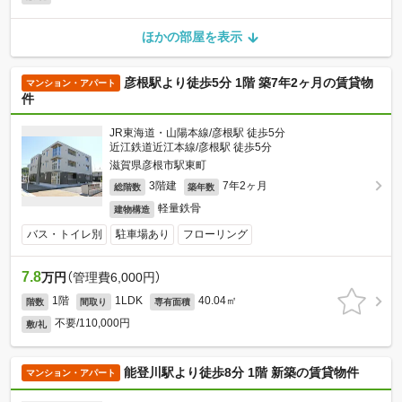
ほかの部屋を表示
彦根駅より徒歩5分 1階 築7年2ヶ月の賃貸物
マンション・アパート
件
JR東海道・山陽本線/彦根駅 徒歩5分
近江鉄道近江本線/彦根駅 徒歩5分
滋賀県彦根市駅東町
3階建
7年2ヶ月
総階数
築年数
軽量鉄骨
建物構造
バス・トイレ別
駐車場あり
フローリング
7.8
万円
（管理費6,000円）
1階
1LDK
40.04㎡
階数
間取り
専有面積
不要/110,000円
敷/礼
能登川駅より徒歩8分 1階 新築の賃貸物件
マンション・アパート