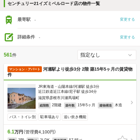
センチュリー21イズミベルロード店の物件一覧
最寄駅
-
変更する
詳細条件
-
変更する
561
件
河瀬駅より徒歩3分 2階 築15年5ヶ月の賃貸物
マンション・アパート
件
JR東海道・山陽本線/河瀬駅 徒歩3分
近江鉄道近江本線/尼子駅 徒歩34分
滋賀県彦根市川瀬馬場町
2階建
15年5ヶ月
木造
総階数
築年数
建物構造
バス・トイレ別
駐車場あり
追い炊き機能
6.1
万円
（管理費4,100円）