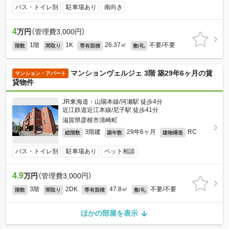
バス・トイレ別
駐車場あり
南向き
4
万円
（管理費3,000円）
1階
1K
26.37㎡
不要/不要
階数
間取り
専有面積
敷/礼
マンションヴェルジェ 3階 築29年6ヶ月の賃
マンション・アパート
貸物件
JR東海道・山陽本線/河瀬駅 徒歩4分
近江鉄道近江本線/尼子駅 徒歩41分
滋賀県彦根市清崎町
3階建
29年6ヶ月
RC
総階数
築年数
建物構造
バス・トイレ別
駐車場あり
ペット相談
4.9
万円
（管理費3,000円）
3階
2DK
47.8㎡
不要/不要
階数
間取り
専有面積
敷/礼
ほかの部屋を表示