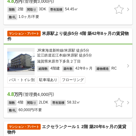
4.8
万円
（管理費3,000円）
2階
3DK
54.45㎡
階数
間取り
専有面積
1.0ヶ月/不要
敷/礼
米原駅より徒歩5分 4階 築42年8ヶ月の賃貸物
マンション・アパート
件
JR東海道新幹線/米原駅 徒歩5分
近江鉄道近江本線/米原駅 徒歩5分
滋賀県米原市下多良２丁目
4階建
42年8ヶ月
RC
総階数
築年数
建物構造
バス・トイレ別
駐車場あり
フローリング
4.8
万円
（管理費4,000円）
4階
2LDK
58.32㎡
階数
間取り
専有面積
60,000円/不要
敷/礼
エクセランクール１ 2階 築20年6ヶ月の賃貸
マンション・アパート
物件