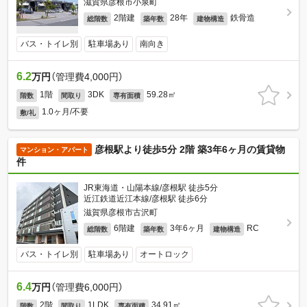
滋賀県彦根市小泉町
2階建
28年
鉄骨造
総階数
築年数
建物構造
バス・トイレ別
駐車場あり
南向き
6.2
万円
（管理費4,000円）
1階
3DK
59.28㎡
階数
間取り
専有面積
1.0ヶ月/不要
敷/礼
彦根駅より徒歩5分 2階 築3年6ヶ月の賃貸物
マンション・アパート
件
JR東海道・山陽本線/彦根駅 徒歩5分
近江鉄道近江本線/彦根駅 徒歩6分
滋賀県彦根市古沢町
6階建
3年6ヶ月
RC
総階数
築年数
建物構造
バス・トイレ別
駐車場あり
オートロック
6.4
万円
（管理費6,000円）
2階
1LDK
34.91㎡
階数
間取り
専有面積