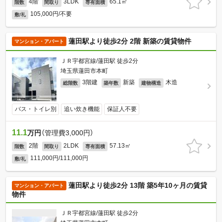
4階
3LDK
65.1㎡
階数
間取り
専有面積
105,000円/不要
敷/礼
蓮田駅より徒歩2分 2階 新築の賃貸物件
マンション・アパート
ＪＲ宇都宮線/蓮田駅 徒歩2分
埼玉県蓮田市本町
3階建
新築
木造
総階数
築年数
建物構造
バス・トイレ別
追い炊き機能
保証人不要
11.1
万円
（管理費3,000円）
2階
2LDK
57.13㎡
階数
間取り
専有面積
111,000円/111,000円
敷/礼
蓮田駅より徒歩2分 13階 築5年10ヶ月の賃貸
マンション・アパート
物件
ＪＲ宇都宮線/蓮田駅 徒歩2分