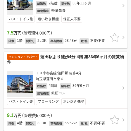
2階建
33年11ヶ月
総階数
築年数
軽量鉄骨
建物構造
バス・トイレ別
追い炊き機能
保証人不要
7.5
万円
（管理費4,000円）
1階
2LDK
53.43㎡
不要/不要
階数
間取り
専有面積
敷/礼
蓮田駅より徒歩4分 4階 築36年6ヶ月の賃貸物
マンション・アパート
件
ＪＲ宇都宮線/蓮田駅 徒歩4分
埼玉県蓮田市東６
4階建
36年6ヶ月
総階数
築年数
鉄筋コン
建物構造
バス・トイレ別
フローリング
追い炊き機能
9.1
万円
（管理費5,000円）
4階
3LDK
65.52㎡
不要/不要
階数
間取り
専有面積
敷/礼