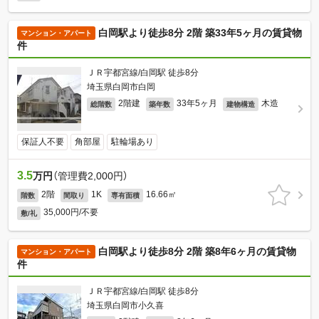
白岡駅より徒歩8分 2階 築33年5ヶ月の賃貸物
マンション・アパート
件
ＪＲ宇都宮線/白岡駅 徒歩8分
埼玉県白岡市白岡
2階建
33年5ヶ月
木造
総階数
築年数
建物構造
保証人不要
角部屋
駐輪場あり
3.5
万円
（管理費2,000円）
2階
1K
16.66㎡
階数
間取り
専有面積
35,000円/不要
敷/礼
白岡駅より徒歩8分 2階 築8年6ヶ月の賃貸物
マンション・アパート
件
ＪＲ宇都宮線/白岡駅 徒歩8分
埼玉県白岡市小久喜