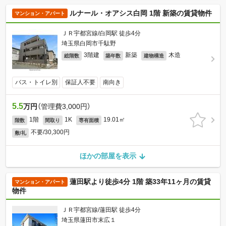
ルナール・オアシス白岡 1階 新築の賃貸物件
マンション・アパート
ＪＲ宇都宮線/白岡駅 徒歩4分
埼玉県白岡市千駄野
3階建
新築
木造
総階数
築年数
建物構造
バス・トイレ別
保証人不要
南向き
5.5
万円
（管理費3,000円）
1階
1K
19.01㎡
階数
間取り
専有面積
不要/30,300円
敷/礼
ほかの部屋を表示
蓮田駅より徒歩4分 1階 築33年11ヶ月の賃貸
マンション・アパート
物件
ＪＲ宇都宮線/蓮田駅 徒歩4分
埼玉県蓮田市末広１