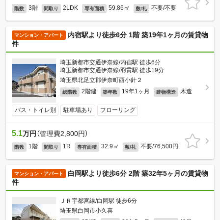
3階
2LDK
59.86㎡
不要/不要
階数
間取り
専有面積
敷/礼
内宿駅より徒歩6分 1階 築19年1ヶ月の賃貸物
マンション・アパート
件
埼玉新都市交通伊奈線/内宿駅 徒歩6分
埼玉新都市交通伊奈線/羽貫駅 徒歩19分
埼玉県北足立郡伊奈町西小針２
2階建
19年1ヶ月
木造
総階数
築年数
建物構造
バス・トイレ別
駐車場あり
フローリング
5.1
万円
（管理費2,800円）
1階
1R
32.9㎡
不要/76,500円
階数
間取り
専有面積
敷/礼
白岡駅より徒歩6分 2階 築32年5ヶ月の賃貸物
マンション・アパート
件
ＪＲ宇都宮線/白岡駅 徒歩6分
埼玉県白岡市小久喜