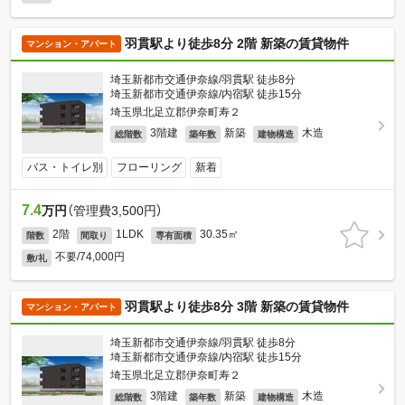
羽貫駅より徒歩8分 2階 新築の賃貸物件
マンション・アパート
埼玉新都市交通伊奈線/羽貫駅 徒歩8分
埼玉新都市交通伊奈線/内宿駅 徒歩15分
埼玉県北足立郡伊奈町寿２
3階建
新築
木造
総階数
築年数
建物構造
バス・トイレ別
フローリング
新着
7.4
万円
（管理費3,500円）
2階
1LDK
30.35㎡
階数
間取り
専有面積
不要/74,000円
敷/礼
羽貫駅より徒歩8分 3階 新築の賃貸物件
マンション・アパート
埼玉新都市交通伊奈線/羽貫駅 徒歩8分
埼玉新都市交通伊奈線/内宿駅 徒歩15分
埼玉県北足立郡伊奈町寿２
3階建
新築
木造
総階数
築年数
建物構造