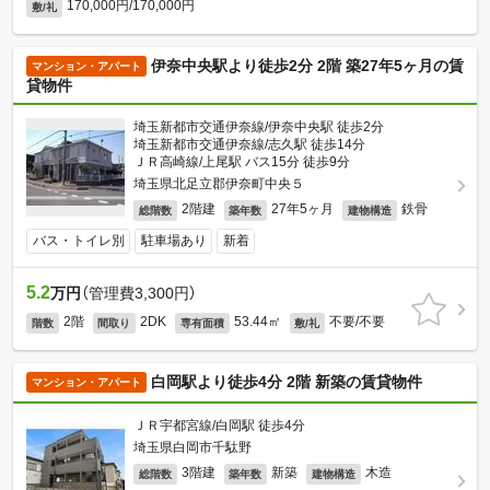
170,000円/170,000円
敷/礼
伊奈中央駅より徒歩2分 2階 築27年5ヶ月の賃
マンション・アパート
貸物件
埼玉新都市交通伊奈線/伊奈中央駅 徒歩2分
埼玉新都市交通伊奈線/志久駅 徒歩14分
ＪＲ高崎線/上尾駅 バス15分 徒歩9分
埼玉県北足立郡伊奈町中央５
2階建
27年5ヶ月
鉄骨
総階数
築年数
建物構造
バス・トイレ別
駐車場あり
新着
5.2
万円
（管理費3,300円）
2階
2DK
53.44㎡
不要/不要
階数
間取り
専有面積
敷/礼
白岡駅より徒歩4分 2階 新築の賃貸物件
マンション・アパート
ＪＲ宇都宮線/白岡駅 徒歩4分
埼玉県白岡市千駄野
3階建
新築
木造
総階数
築年数
建物構造