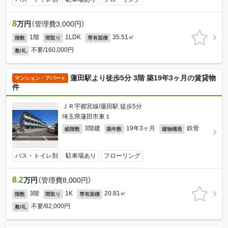
8
万円
（管理費3,000円）
1階
1LDK
35.51㎡
階数
間取り
専有面積
不要/160,000円
敷/礼
蓮田駅より徒歩5分 3階 築19年3ヶ月の賃貸物
マンション・アパート
件
ＪＲ宇都宮線/蓮田駅 徒歩5分
埼玉県蓮田市東１
3階建
19年3ヶ月
鉄骨
総階数
築年数
建物構造
バス・トイレ別
駐車場あり
フローリング
8.2
万円
（管理費8,000円）
3階
1K
20.81㎡
階数
間取り
専有面積
不要/82,000円
敷/礼