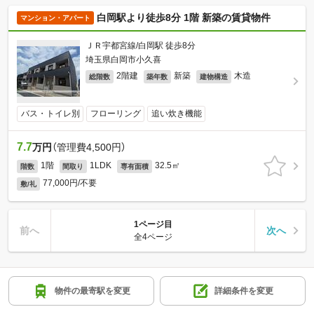
白岡駅より徒歩8分 1階 新築の賃貸物件
マンション・アパート
ＪＲ宇都宮線/白岡駅 徒歩8分
埼玉県白岡市小久喜
2階建
新築
木造
総階数
築年数
建物構造
バス・トイレ別
フローリング
追い炊き機能
7.7
万円
（管理費4,500円）
1階
1LDK
32.5㎡
階数
間取り
専有面積
77,000円/不要
敷/礼
1ページ目
前へ
次へ
全4ページ
130
件
物件の最寄駅を変更
詳細条件を変更