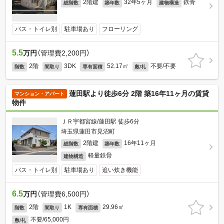
2階建
32年5ヶ月
鉄骨
総階数
築年数
建物構造
バス・トイレ別
駐車場あり
フローリング
5.5
万円
（管理費2,200円）
2階
3DK
52.17㎡
不要/不要
階数
間取り
専有面積
敷/礼
蓮田駅より徒歩6分 2階 築16年11ヶ月の賃貸
マンション・アパート
物件
ＪＲ宇都宮線/蓮田駅 徒歩6分
埼玉県蓮田市見沼町
2階建
16年11ヶ月
総階数
築年数
軽量鉄骨
建物構造
バス・トイレ別
駐車場あり
追い炊き機能
6.5
万円
（管理費6,500円）
2階
1K
29.96㎡
階数
間取り
専有面積
不要/65,000円
敷/礼