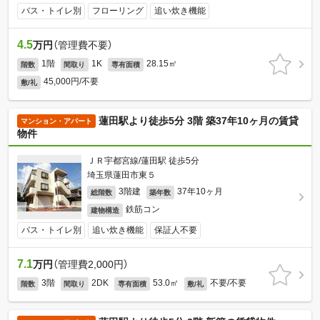
バス・トイレ別
フローリング
追い炊き機能
4.5
万円
（管理費不要）
1階
1K
28.15㎡
階数
間取り
専有面積
45,000円/不要
敷/礼
蓮田駅より徒歩5分 3階 築37年10ヶ月の賃貸
マンション・アパート
物件
ＪＲ宇都宮線/蓮田駅 徒歩5分
埼玉県蓮田市東５
3階建
37年10ヶ月
総階数
築年数
鉄筋コン
建物構造
バス・トイレ別
追い炊き機能
保証人不要
7.1
万円
（管理費2,000円）
3階
2DK
53.0㎡
不要/不要
階数
間取り
専有面積
敷/礼