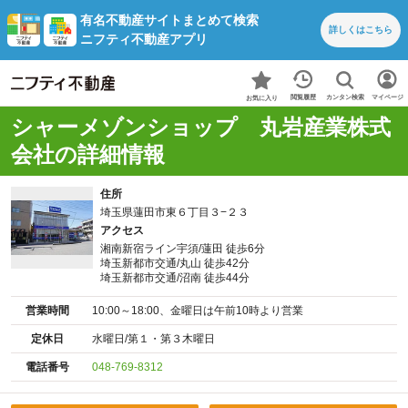
有名不動産サイトまとめて検索
詳しくは
こちら
ニフティ不動産アプリ
カンタン検索
閲覧履歴
マイページ
お気に入り
シャーメゾンショップ 丸岩産業株式
会社の詳細情報
住所
埼玉県蓮田市東６丁目３−２３
アクセス
湘南新宿ライン宇須/蓮田 徒歩6分
埼玉新都市交通/丸山 徒歩42分
埼玉新都市交通/沼南 徒歩44分
営業時間
10:00～18:00、金曜日は午前10時より営業
定休日
水曜日/第１・第３木曜日
電話番号
048-769-8312