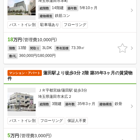
埼玉県蓮田市本町
14階建
5年10ヶ月
総階数
築年数
鉄筋コン
建物構造
バス・トイレ別
駐車場あり
フローリング
18
万円
（管理費10,000円）
13階
3LDK
73.39㎡
階数
間取り
専有面積
360,000円/180,000円
敷/礼
蓮田駅より徒歩3分 2階 築35年3ヶ月の賃貸物
マンション・アパート
件
ＪＲ宇都宮線/蓮田駅 徒歩3分
埼玉県蓮田市末広２
3階建
35年3ヶ月
鉄骨
総階数
築年数
建物構造
バス・トイレ別
フローリング
保証人不要
5
万円
（管理費3,000円）