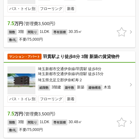
バス・トイレ別
フローリング
新着
7.5
万円
（管理費3,500円）
3階
1LDK
30.35㎡
階数
間取り
専有面積
不要/75,000円
敷/礼
羽貫駅より徒歩8分 3階 新築の賃貸物件
マンション・アパート
埼玉新都市交通伊奈線/羽貫駅 徒歩8分
埼玉新都市交通伊奈線/内宿駅 徒歩15分
埼玉県北足立郡伊奈町寿２
3階建
新築
木造
総階数
築年数
建物構造
バス・トイレ別
フローリング
新着
7.5
万円
（管理費3,500円）
3階
1LDK
30.48㎡
階数
間取り
専有面積
不要/75,000円
敷/礼