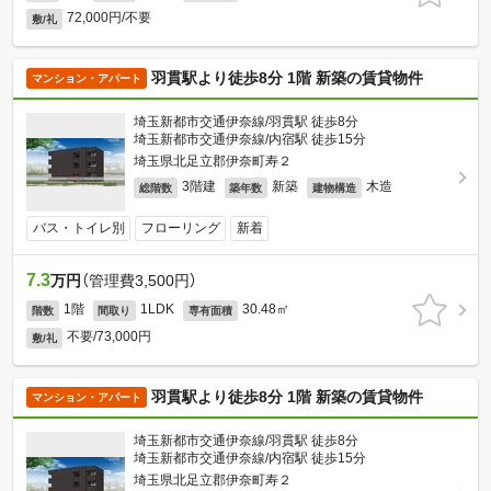
72,000円/不要
敷/礼
羽貫駅より徒歩8分 1階 新築の賃貸物件
マンション・アパート
埼玉新都市交通伊奈線/羽貫駅 徒歩8分
埼玉新都市交通伊奈線/内宿駅 徒歩15分
埼玉県北足立郡伊奈町寿２
3階建
新築
木造
総階数
築年数
建物構造
バス・トイレ別
フローリング
新着
7.3
万円
（管理費3,500円）
1階
1LDK
30.48㎡
階数
間取り
専有面積
不要/73,000円
敷/礼
羽貫駅より徒歩8分 1階 新築の賃貸物件
マンション・アパート
埼玉新都市交通伊奈線/羽貫駅 徒歩8分
埼玉新都市交通伊奈線/内宿駅 徒歩15分
埼玉県北足立郡伊奈町寿２