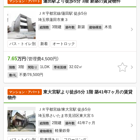
蓮田駅より徒歩5分 3階 新築の賃貸物件
マンション・アパート
ＪＲ宇都宮線/蓮田駅 徒歩5分
埼玉県蓮田市東３
3階建
新築
木造
総階数
築年数
建物構造
バス・トイレ別
新着
オートロック
7.65
万円
（管理費4,500円）
3階
1LDK
32.02㎡
階数
間取り
専有面積
不要/76,500円
敷/礼
東大宮駅より徒歩5分 1階 築41年7ヶ月の賃貸
マンション・アパート
物件
ＪＲ宇都宮線/東大宮駅 徒歩5分
埼玉県さいたま市見沼区東大宮５
2階建
41年7ヶ月
総階数
築年数
軽量鉄骨
建物構造
バス・トイレ別
駐車場あり
フローリング