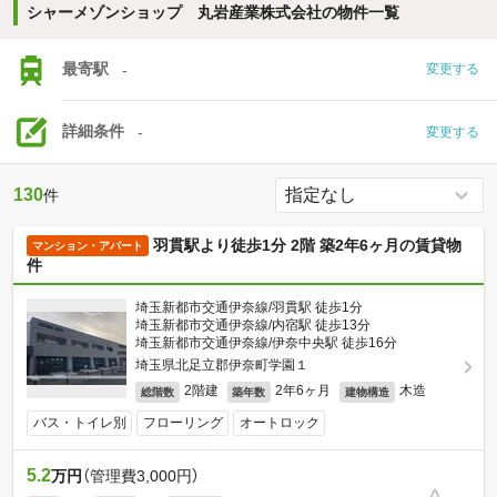
シャーメゾンショップ 丸岩産業株式会社の物件一覧
最寄駅
-
変更する
詳細条件
-
変更する
130
件
羽貫駅より徒歩1分 2階 築2年6ヶ月の賃貸物
マンション・アパート
件
埼玉新都市交通伊奈線/羽貫駅 徒歩1分
埼玉新都市交通伊奈線/内宿駅 徒歩13分
埼玉新都市交通伊奈線/伊奈中央駅 徒歩16分
埼玉県北足立郡伊奈町学園１
2階建
2年6ヶ月
木造
総階数
築年数
建物構造
バス・トイレ別
フローリング
オートロック
5.2
万円
（管理費3,000円）