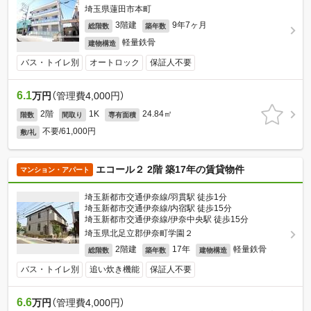
埼玉県蓮田市本町
3階建
9年7ヶ月
総階数
築年数
軽量鉄骨
建物構造
バス・トイレ別
オートロック
保証人不要
6.1
万円
（管理費4,000円）
2階
1K
24.84㎡
階数
間取り
専有面積
不要/61,000円
敷/礼
エコール２ 2階 築17年の賃貸物件
マンション・アパート
埼玉新都市交通伊奈線/羽貫駅 徒歩1分
埼玉新都市交通伊奈線/内宿駅 徒歩15分
埼玉新都市交通伊奈線/伊奈中央駅 徒歩15分
埼玉県北足立郡伊奈町学園２
2階建
17年
軽量鉄骨
総階数
築年数
建物構造
バス・トイレ別
追い炊き機能
保証人不要
6.6
万円
（管理費4,000円）