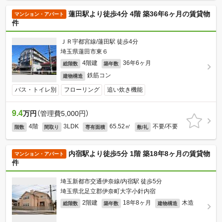
蓮田駅より徒歩4分 4階 築36年6ヶ月の賃貸物
マンション・アパート
件
ＪＲ宇都宮線/蓮田駅 徒歩4分
埼玉県蓮田市東６
4階建
36年6ヶ月
総階数
築年数
鉄筋コン
建物構造
バス・トイレ別
フローリング
追い炊き機能
9.4
万円
（管理費5,000円）
4階
3LDK
65.52㎡
不要/不要
階数
間取り
専有面積
敷/礼
内宿駅より徒歩5分 1階 築18年8ヶ月の賃貸物
マンション・アパート
件
埼玉新都市交通伊奈線/内宿駅 徒歩5分
埼玉県北足立郡伊奈町大字小針内宿
2階建
18年8ヶ月
木造
総階数
築年数
建物構造