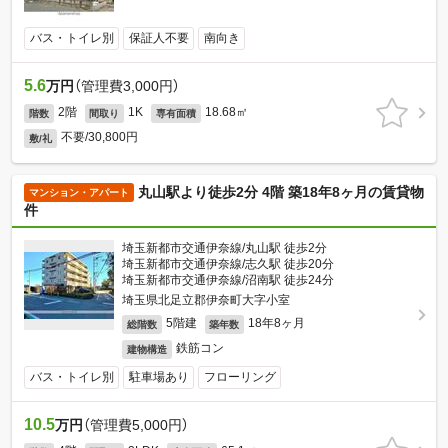
バス・トイレ別
保証人不要
南向き
5.6
万円
（管理費3,000円）
2階
1K
18.68㎡
階数
間取り
専有面積
不要/30,800円
敷/礼
丸山駅より徒歩2分 4階 築18年8ヶ月の賃貸物
マンション・アパート
件
埼玉新都市交通伊奈線/丸山駅 徒歩2分
埼玉新都市交通伊奈線/志久駅 徒歩20分
埼玉新都市交通伊奈線/沼南駅 徒歩24分
埼玉県北足立郡伊奈町大字小室
5階建
18年8ヶ月
総階数
築年数
鉄筋コン
建物構造
バス・トイレ別
駐車場あり
フローリング
10.5
万円
（管理費5,000円）