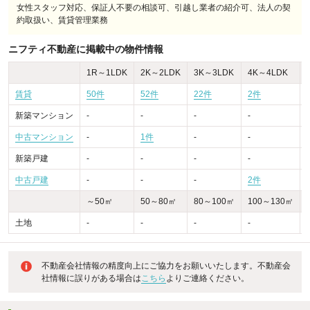
女性スタッフ対応、保証人不要の相談可、引越し業者の紹介可、法人の契
約取扱い、賃貸管理業務
ニフティ不動産に掲載中の物件情報
1R～1LDK
2K～2LDK
3K～3LDK
4K～4LDK
賃貸
50件
52件
22件
2件
新築マンション
-
-
-
-
-
中古マンション
-
1件
-
-
-
新築戸建
-
-
-
-
-
中古戸建
-
-
-
2件
-
～50㎡
50～80㎡
80～100㎡
100～130㎡
土地
-
-
-
-
-
不動産会社情報の精度向上にご協力をお願いいたします。不動産会
社情報に誤りがある場合は
こちら
よりご連絡ください。