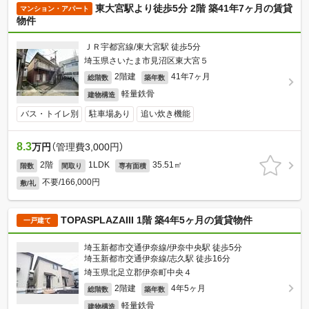
東大宮駅より徒歩5分 2階 築41年7ヶ月の賃貸
マンション・アパート
物件
ＪＲ宇都宮線/東大宮駅 徒歩5分
埼玉県さいたま市見沼区東大宮５
2階建
41年7ヶ月
総階数
築年数
軽量鉄骨
建物構造
バス・トイレ別
駐車場あり
追い炊き機能
8.3
万円
（管理費3,000円）
2階
1LDK
35.51㎡
階数
間取り
専有面積
不要/166,000円
敷/礼
TOPASPLAZAIII 1階 築4年5ヶ月の賃貸物件
一戸建て
埼玉新都市交通伊奈線/伊奈中央駅 徒歩5分
埼玉新都市交通伊奈線/志久駅 徒歩16分
埼玉県北足立郡伊奈町中央４
2階建
4年5ヶ月
総階数
築年数
軽量鉄骨
建物構造