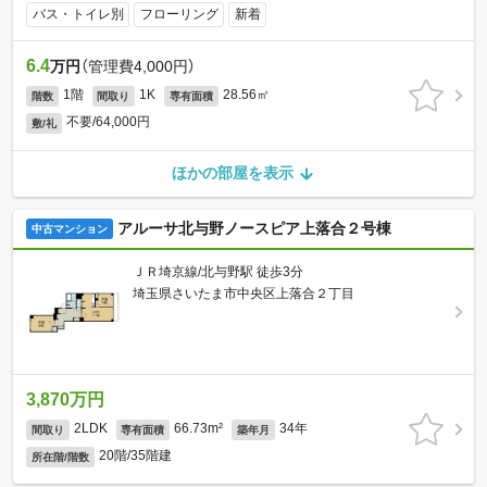
バス・トイレ別
フローリング
新着
6.4
万円
（管理費4,000円）
1階
1K
28.56㎡
階数
間取り
専有面積
不要/64,000円
敷/礼
ほかの部屋を表示
アルーサ北与野ノースピア上落合２号棟
中古マンション
ＪＲ埼京線/北与野駅 徒歩3分
埼玉県さいたま市中央区上落合２丁目
3,870万円
2LDK
66.73m²
34年
間取り
専有面積
築年月
20階/35階建
所在階/階数