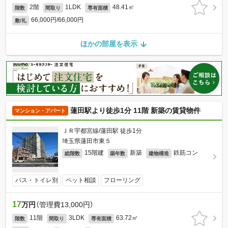
2階
1LDK
48.41㎡
階数
間取り
専有面積
66,000円/66,000円
敷/礼
ほかの部屋を表示
蓮田駅より徒歩1分 11階 新築の賃貸物件
マンション・アパート
ＪＲ宇都宮線/蓮田駅 徒歩1分
埼玉県蓮田市東５
15階建
新築
鉄筋コン
総階数
築年数
建物構造
バス・トイレ別
ペット相談
フローリング
17
万円
（管理費13,000円）
11階
3LDK
63.72㎡
階数
間取り
専有面積