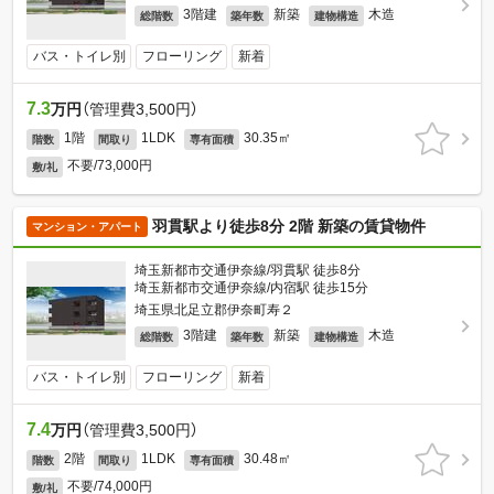
3階建
新築
木造
総階数
築年数
建物構造
バス・トイレ別
フローリング
新着
7.3
万円
（管理費3,500円）
1階
1LDK
30.35㎡
階数
間取り
専有面積
不要/73,000円
敷/礼
羽貫駅より徒歩8分 2階 新築の賃貸物件
マンション・アパート
埼玉新都市交通伊奈線/羽貫駅 徒歩8分
埼玉新都市交通伊奈線/内宿駅 徒歩15分
埼玉県北足立郡伊奈町寿２
3階建
新築
木造
総階数
築年数
建物構造
バス・トイレ別
フローリング
新着
7.4
万円
（管理費3,500円）
2階
1LDK
30.48㎡
階数
間取り
専有面積
不要/74,000円
敷/礼