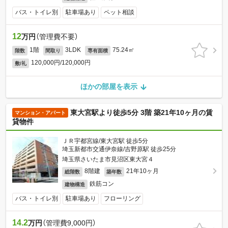
バス・トイレ別
駐車場あり
ペット相談
12
万円
（管理費不要）
1階
3LDK
75.24㎡
階数
間取り
専有面積
120,000円/120,000円
敷/礼
ほかの部屋を表示
東大宮駅より徒歩5分 3階 築21年10ヶ月の賃
マンション・アパート
貸物件
ＪＲ宇都宮線/東大宮駅 徒歩5分
埼玉新都市交通伊奈線/吉野原駅 徒歩25分
埼玉県さいたま市見沼区東大宮４
8階建
21年10ヶ月
総階数
築年数
鉄筋コン
建物構造
バス・トイレ別
駐車場あり
フローリング
14.2
万円
（管理費9,000円）