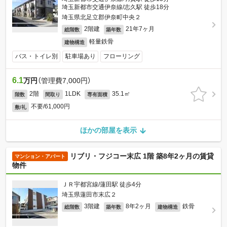
埼玉新都市交通伊奈線/志久駅 徒歩18分
埼玉県北足立郡伊奈町中央２
2階建
21年7ヶ月
総階数
築年数
軽量鉄骨
建物構造
バス・トイレ別
駐車場あり
フローリング
6.1
万円
（管理費7,000円）
2階
1LDK
35.1㎡
階数
間取り
専有面積
不要/61,000円
敷/礼
ほかの部屋を表示
リブリ・フジコー末広 1階 築8年2ヶ月の賃貸
マンション・アパート
物件
ＪＲ宇都宮線/蓮田駅 徒歩4分
埼玉県蓮田市末広２
3階建
8年2ヶ月
鉄骨
総階数
築年数
建物構造