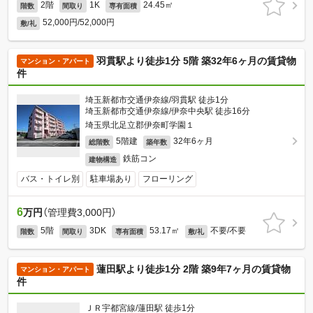
2階
1K
24.45㎡
階数
間取り
専有面積
52,000円/52,000円
敷/礼
羽貫駅より徒歩1分 5階 築32年6ヶ月の賃貸物
マンション・アパート
件
埼玉新都市交通伊奈線/羽貫駅 徒歩1分
埼玉新都市交通伊奈線/伊奈中央駅 徒歩16分
埼玉県北足立郡伊奈町学園１
5階建
32年6ヶ月
総階数
築年数
鉄筋コン
建物構造
バス・トイレ別
駐車場あり
フローリング
6
万円
（管理費3,000円）
5階
3DK
53.17㎡
不要/不要
階数
間取り
専有面積
敷/礼
蓮田駅より徒歩1分 2階 築9年7ヶ月の賃貸物
マンション・アパート
件
ＪＲ宇都宮線/蓮田駅 徒歩1分