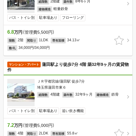
2階建
8年6ヶ月
総階数
築年数
軽量鉄骨
建物構造
バス・トイレ別
駐車場あり
フローリング
6.8
万円
（管理費5,500円）
2階
1LDK
34.13㎡
階数
間取り
専有面積
34,000円/34,000円
敷/礼
蓮田駅より徒歩7分 4階 築32年9ヶ月の賃貸物
マンション・アパート
件
ＪＲ宇都宮線/蓮田駅 徒歩7分
埼玉県蓮田市東６
4階建
32年9ヶ月
鉄骨
総階数
築年数
建物構造
バス・トイレ別
駐車場あり
追い炊き機能
7.2
万円
（管理費5,000円）
4階
2LDK
55.8㎡
階数
間取り
専有面積