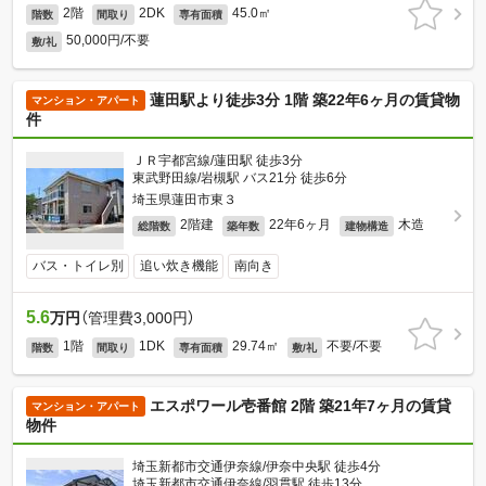
2階
2DK
45.0㎡
階数
間取り
専有面積
50,000円/不要
敷/礼
蓮田駅より徒歩3分 1階 築22年6ヶ月の賃貸物
マンション・アパート
件
ＪＲ宇都宮線/蓮田駅 徒歩3分
東武野田線/岩槻駅 バス21分 徒歩6分
埼玉県蓮田市東３
2階建
22年6ヶ月
木造
総階数
築年数
建物構造
バス・トイレ別
追い炊き機能
南向き
5.6
万円
（管理費3,000円）
1階
1DK
29.74㎡
不要/不要
階数
間取り
専有面積
敷/礼
エスポワール壱番館 2階 築21年7ヶ月の賃貸
マンション・アパート
物件
埼玉新都市交通伊奈線/伊奈中央駅 徒歩4分
埼玉新都市交通伊奈線/羽貫駅 徒歩13分