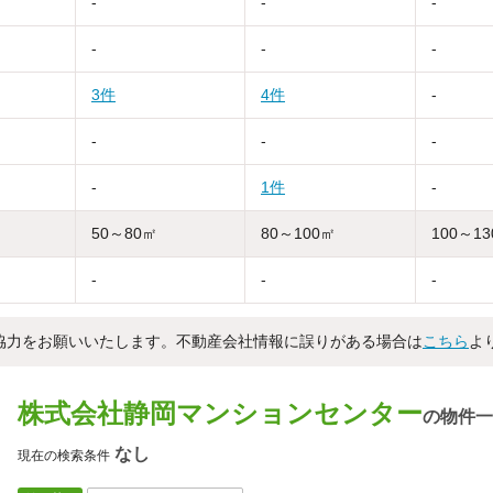
-
-
-
-
-
-
3件
4件
-
-
-
-
-
1件
-
50～80㎡
80～100㎡
100～1
-
-
-
協力をお願いいたします。不動産会社情報に誤りがある場合は
こちら
よ
株式会社静岡マンションセンター
の物件一
なし
現在の検索条件