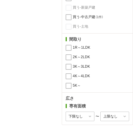
買う-新築戸建
買う-中古戸建
（1件）
買う-土地
間取り
1R～1LDK
2K～2LDK
3K～3LDK
4K～4LDK
5K～
広さ
専有面積
〜