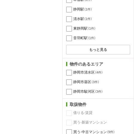
静岡駅
（1件）
清水駅
（1件）
東静岡駅
（1件）
音羽町駅
（1件）
もっと見る
物件のあるエリア
静岡市清水区
（4件）
静岡市葵区
（3件）
静岡市駿河区
（3件）
取扱物件
借りる-賃貸
買う-新築マンション
買う-中古マンション
（9件）