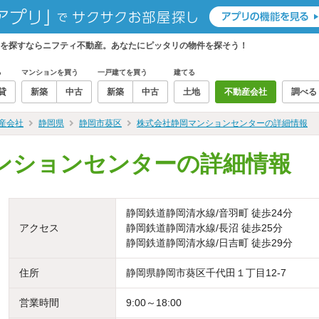
を探すならニフティ不動産。あなたにピッタリの物件を探そう！
る
マンションを買う
一戸建てを買う
建てる
貸
新築
中古
新築
中古
土地
不動産会社
調べる
産会社
静岡県
静岡市葵区
株式会社静岡マンションセンターの詳細情報
ンションセンターの詳細情報
静岡鉄道静岡清水線/音羽町 徒歩24分
アクセス
静岡鉄道静岡清水線/長沼 徒歩25分
静岡鉄道静岡清水線/日吉町 徒歩29分
住所
静岡県静岡市葵区千代田１丁目12-7
営業時間
9:00～18:00