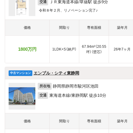
ＪＲ東海道本線/草薙駅 徒歩9分
交通
令和８年２月、リノベーション完了♪
価格
間取り
専有面積
築年月
67.94m²（20.55
1800万円
1LDK+S（納戸）
26年7ヶ月
坪）（壁芯）
エンブル・シティ東静岡
中古マンション
静岡県静岡市駿河区池田
所在地
東海道本線/東静岡駅 徒歩10分
交通
価格
間取り
専有面積
築年月