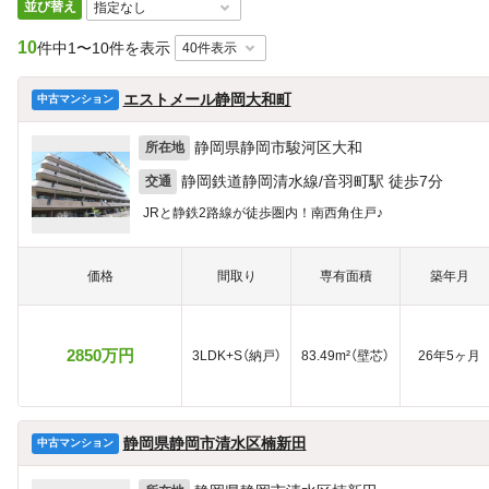
並び替え
10
件中
1〜10件を表示
エストメール静岡大和町
中古マンション
静岡県静岡市駿河区大和
所在地
静岡鉄道静岡清水線/音羽町駅 徒歩7分
交通
JRと静鉄2路線が徒歩圏内！南西角住戸♪
価格
間取り
専有面積
築年月
2850万円
3LDK+S（納戸）
83.49m²（壁芯）
26年5ヶ月
静岡県静岡市清水区楠新田
中古マンション