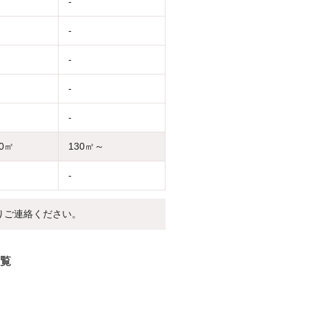
-
-
-
-
-
30㎡
130㎡～
-
りご連絡ください。
覧