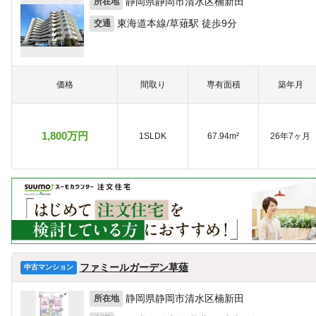
静岡県静岡市清水区楠新田
所在地
東海道本線/草薙駅 徒歩9分
交通
価格
間取り
専有面積
築年月
1,800万円
1SLDK
67.94m²
26年7ヶ月
ファミールガーデン草薙
中古マンション
静岡県静岡市清水区楠新田
所在地