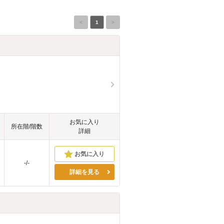
<
1
>
お気に入り
所在階/階数
詳細
-/-
詳細を見る