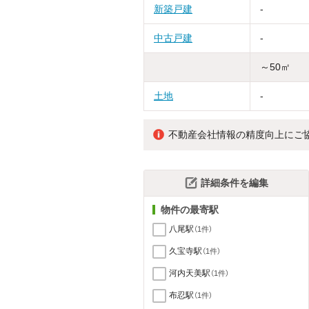
新築戸建
-
中古戸建
-
～50㎡
土地
-
不動産会社情報の精度向上にご
詳細条件を編集
物件の最寄駅
八尾駅
（1件）
久宝寺駅
（1件）
河内天美駅
（1件）
布忍駅
（1件）