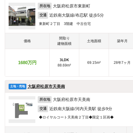
大阪府松原市東新町
所在地
近鉄南大阪線/布忍駅 徒歩5分
交通
東新町２丁目 3階建 中古住宅
間取り
価格
土地面積
築年月
建物面積
3LDK
1680万円
69.15m²
28年7ヶ月
88.69m²
大阪府松原市天美南
土地・売地
大阪府松原市天美南
所在地
近鉄南大阪線/河内天美駅 徒歩9分
交通
◆ロイヤルコート天美南２丁目◆限定１区画◆