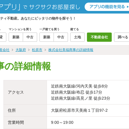
ティ不動産。あなたにピッタリの物件を探そう！
る
マンションを買う
一戸建てを買う
建てる
貸
新築
中古
新築
中古
土地
不動産会社
調べる
産会社
大阪府
松原市
株式会社美福商事の詳細情報
事の詳細情報
近鉄南大阪線/河内天美 徒歩8分
アクセス
近鉄南大阪線/布忍 徒歩17分
近鉄南大阪線/高見ノ里 徒歩23分
住所
大阪府松原市天美南１丁目97-2
営業時間
9:00～19:00