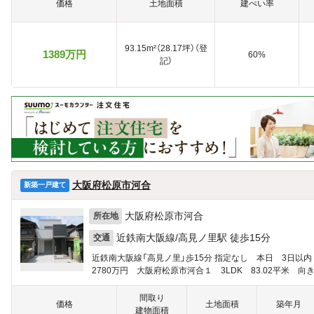
価格
土地面積
建ぺい率
93.15m²（28.17坪）（登
1389万円
60%
記）
大阪府松原市河合
新築一戸建て
大阪府松原市河合
所在地
近鉄南大阪線/高見ノ里駅 徒歩15分
交通
近鉄南大阪線「高見ノ里」歩15分 指定なし 本日 3日以
2780万円 大阪府松原市河合１ 3LDK 83.02平米 向き
間取り
価格
土地面積
築年月
建物面積