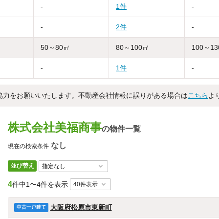
-
1件
-
-
2件
-
50～80㎡
80～100㎡
100～1
-
1件
-
協力をお願いいたします。不動産会社情報に誤りがある場合は
こちら
よ
株式会社美福商事
の物件一覧
なし
現在の検索条件
並び替え
4
件中
1〜4件を表示
大阪府松原市東新町
中古一戸建て