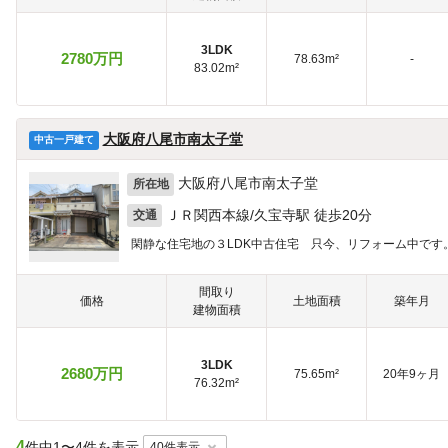
3LDK
2780万円
78.63m²
-
83.02m²
大阪府八尾市南太子堂
中古一戸建て
大阪府八尾市南太子堂
所在地
ＪＲ関西本線/久宝寺駅 徒歩20分
交通
閑静な住宅地の３LDK中古住宅 只今、リフォーム中です
間取り
価格
土地面積
築年月
建物面積
3LDK
2680万円
75.65m²
20年9ヶ月
76.32m²
4
件中
1〜4件を表示