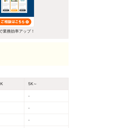
で業務効率アップ！
DK
5K～
-
-
-