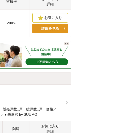
容積率
詳細
200%
詳細を見る
内 販売戸数1戸 総戸数1戸 価格／
／▼未選択 by SUUMO
お気に入り
階建
詳細