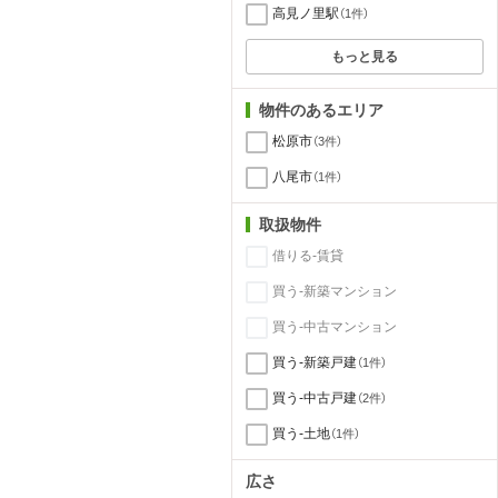
高見ノ里駅
（1件）
もっと見る
物件のあるエリア
松原市
（3件）
八尾市
（1件）
取扱物件
借りる-賃貸
買う-新築マンション
買う-中古マンション
買う-新築戸建
（1件）
買う-中古戸建
（2件）
買う-土地
（1件）
広さ