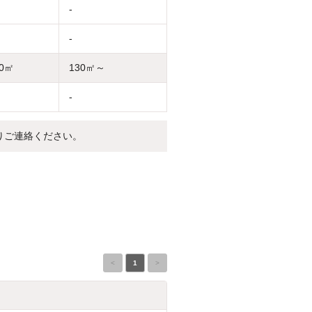
-
-
30㎡
130㎡～
-
りご連絡ください。
<
1
>