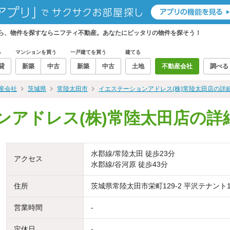
から、物件を探すならニフティ不動産。あなたにピッタリの物件を探そう！
る
マンションを買う
一戸建てを買う
建てる
貸
新築
中古
新築
中古
土地
不動産会社
調べる
産会社
茨城県
常陸太田市
イエステーションアドレス(株)常陸太田店の詳
ンアドレス(株)常陸太田店の詳
水郡線/常陸太田 徒歩23分
アクセス
水郡線/谷河原 徒歩43分
住所
茨城県常陸太田市栄町129-2 平沢テナント
営業時間
-
定休日
-