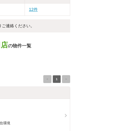
12件
りご連絡ください。
田店
の物件一覧
<
1
>
な住環境