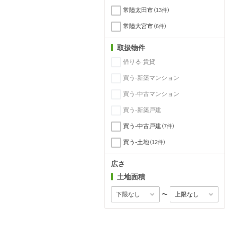
常陸太田市
（13件）
常陸大宮市
（6件）
取扱物件
借りる-賃貸
買う-新築マンション
買う-中古マンション
買う-新築戸建
買う-中古戸建
（7件）
買う-土地
（12件）
広さ
土地面積
〜