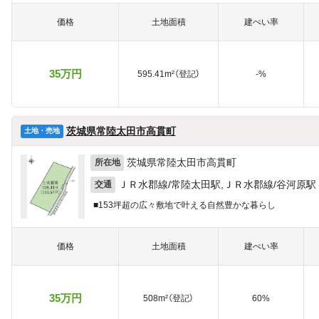
価格
土地面積
建ぺい率
35万円
595.41m²（登記）
-%
茨城県常陸太田市高貫町
土地・売地
茨城県常陸太田市高貫町
所在地
ＪＲ水郡線/常陸太田駅,ＪＲ水郡線/谷河原駅
交通
■153坪超の広々敷地で叶える自然豊かな暮らし
価格
土地面積
建ぺい率
35万円
508m²（登記）
60%