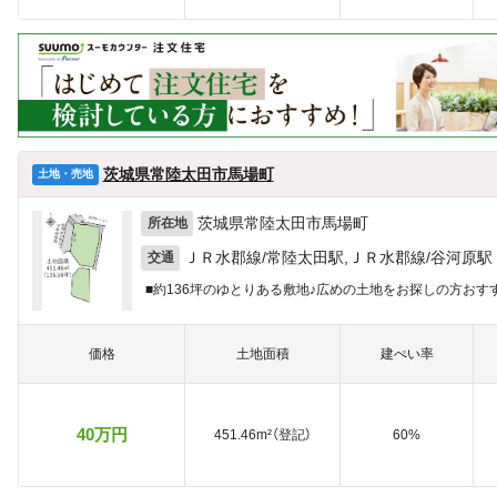
茨城県常陸太田市馬場町
土地・売地
茨城県常陸太田市馬場町
所在地
ＪＲ水郡線/常陸太田駅,ＪＲ水郡線/谷河原駅
交通
■約136坪のゆとりある敷地♪広めの土地をお探しの方おす
価格
土地面積
建ぺい率
40万円
451.46m²（登記）
60%