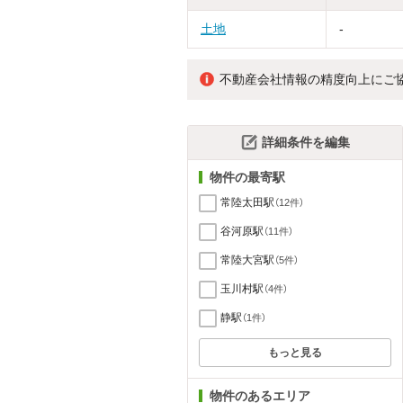
土地
-
不動産会社情報の精度向上にご
詳細条件を編集
物件の最寄駅
常陸太田駅
（12件）
谷河原駅
（11件）
常陸大宮駅
（5件）
玉川村駅
（4件）
静駅
（1件）
もっと見る
物件のあるエリア