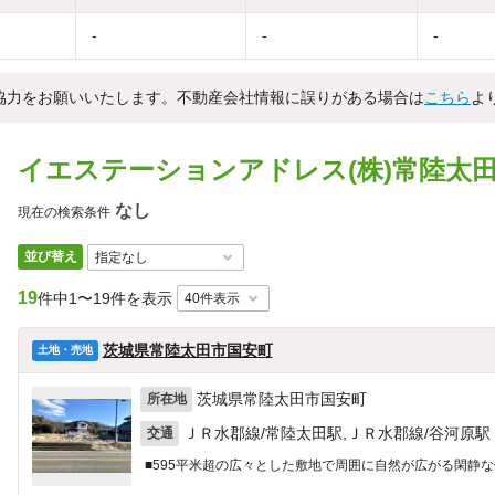
-
-
-
協力をお願いいたします。不動産会社情報に誤りがある場合は
こちら
よ
イエステーションアドレス(株)常陸太
なし
現在の検索条件
並び替え
19
件中
1〜19件を表示
茨城県常陸太田市国安町
土地・売地
茨城県常陸太田市国安町
所在地
ＪＲ水郡線/常陸太田駅,ＪＲ水郡線/谷河原駅
交通
■595平米超の広々とした敷地で周囲に自然が広がる閑静