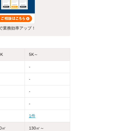
で業務効率アップ！
DK
5K～
-
-
-
-
1件
30㎡
130㎡～