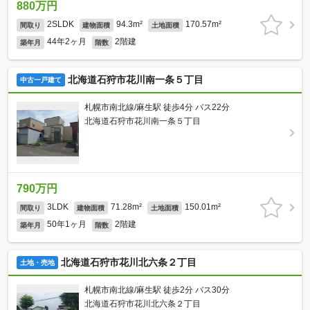
880万円
2SLDK
94.3m²
170.57m²
間取り
建物面積
土地面積
44年2ヶ月
2階建
築年月
階数
北海道石狩市花川南一条５丁目
中古一戸建て
札幌市南北線/麻生駅 徒歩4分 バス22分
北海道石狩市花川南一条５丁目
790万円
3LDK
71.28m²
150.01m²
間取り
建物面積
土地面積
50年1ヶ月
2階建
築年月
階数
北海道石狩市花川北六条２丁目
土地・売地
札幌市南北線/麻生駅 徒歩2分 バス30分
北海道石狩市花川北六条２丁目