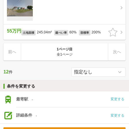
55万円
245.04m²
60%
200%
土地面積
建ぺい率
容積率
1ページ目
前へ
次へ
全1ページ
12
件
条件を変更する
最寄駅
-
変更する
詳細条件
-
変更する