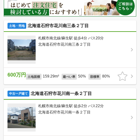
北海道石狩市花川南三条２丁目
土地・売地
札幌市南北線/麻生駅 徒歩4分 バス20分
北海道石狩市花川南三条２丁目
600万円
159.29m²
50%
80%
土地面積
建ぺい率
容積率
北海道石狩市花川南一条２丁目
中古一戸建て
札幌市南北線/麻生駅 徒歩2分 バス22分
北海道石狩市花川南一条２丁目