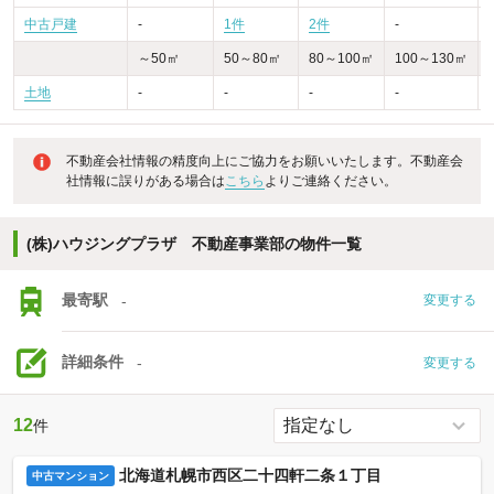
中古戸建
-
1件
2件
-
-
～50㎡
50～80㎡
80～100㎡
100～130㎡
土地
-
-
-
-
不動産会社情報の精度向上にご協力をお願いいたします。不動産会
社情報に誤りがある場合は
こちら
よりご連絡ください。
(株)ハウジングプラザ 不動産事業部の物件一覧
最寄駅
-
変更する
詳細条件
-
変更する
12
件
北海道札幌市西区二十四軒二条１丁目
中古マンション