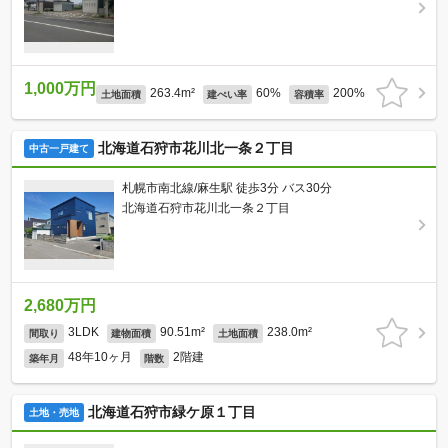
1,000万円
263.4m²
60%
200%
土地面積
建ぺい率
容積率
北海道石狩市花川北一条２丁目
中古一戸建て
札幌市南北線/麻生駅 徒歩3分 バス30分
北海道石狩市花川北一条２丁目
2,680万円
3LDK
90.51m²
238.0m²
間取り
建物面積
土地面積
48年10ヶ月
2階建
築年月
階数
北海道石狩市緑ケ原１丁目
土地・売地