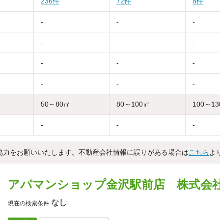
236件
72件
8件
-
-
-
-
-
-
-
-
-
-
-
-
50～80㎡
80～100㎡
100～1
-
-
-
協力をお願いいたします。不動産会社情報に誤りがある場合は
こちら
よ
アパマンショップ金沢駅前店 株式会
なし
現在の検索条件