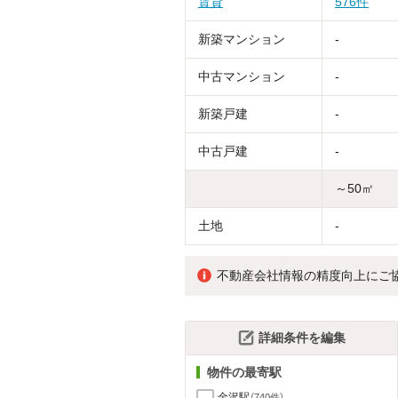
賃貸
576件
新築マンション
-
中古マンション
-
新築戸建
-
中古戸建
-
～50㎡
土地
-
不動産会社情報の精度向上にご
詳細条件を編集
物件の最寄駅
金沢駅
（740件）