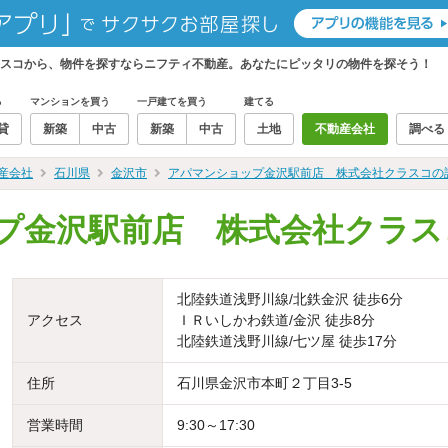
スコから、物件を探すならニフティ不動産。あなたにピッタリの物件を探そう！
る
マンションを買う
一戸建てを買う
建てる
貸
新築
中古
新築
中古
土地
不動産会社
調べる
産会社
石川県
金沢市
アパマンショップ金沢駅前店 株式会社クラスコの
プ金沢駅前店 株式会社クラス
北陸鉄道浅野川線/北鉄金沢 徒歩6分
アクセス
ＩＲいしかわ鉄道/金沢 徒歩8分
北陸鉄道浅野川線/七ツ屋 徒歩17分
住所
石川県金沢市本町２丁目3-5
営業時間
9:30～17:30