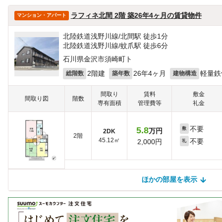
ほかの部屋は見つかりませんでした
ラフィネ北間 2階 築26年4ヶ月の賃貸物件
マンション・アパート
北陸鉄道浅野川線/北間駅 徒歩1分
北陸鉄道浅野川線/蚊爪駅 徒歩6分
石川県金沢市須崎町ト
2階建
26年4ヶ月
軽量鉄
総階数
築年数
建物構造
間取り
賃料
敷金
間取り図
階数
専有面積
管理費等
礼金
不要
5.8
敷
万円
2DK
2階
45.12㎡
不要
2,000円
礼
ほかの部屋を表示
ほかの部屋を検索中…
ほかの部屋は見つかりませんでした