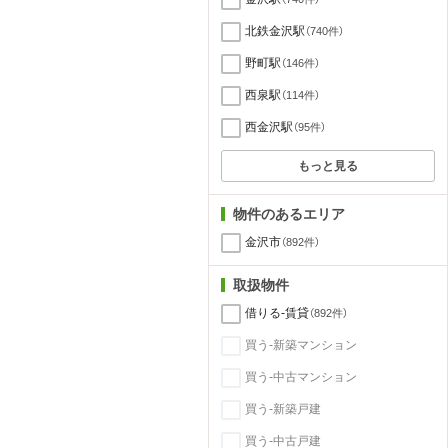
北鉄金沢駅
（740件）
野町駅
（146件）
西泉駅
（114件）
西金沢駅
（95件）
もっと見る
物件のあるエリア
金沢市
（892件）
取扱物件
借りる-賃貸
（892件）
買う-新築マンション
買う-中古マンション
買う-新築戸建
買う-中古戸建