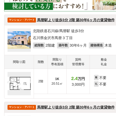
馬替駅より徒歩3分 2階 築30年6ヶ月の賃貸物件
マンション・アパート
北陸鉄道石川線/馬替駅 徒歩3分
石川県金沢市馬替３丁目
2階建
30年6ヶ月
木造
総階数
築年数
建物構造
間取り
賃料
敷金
間取り図
階数
専有面積
管理費等
礼金
不要
2.4
敷
万円
1K
2階
20.51㎡
不要
3,000円
礼
馬替駅より徒歩3分 2階 築30年6ヶ月の賃貸物件
マンション・アパート