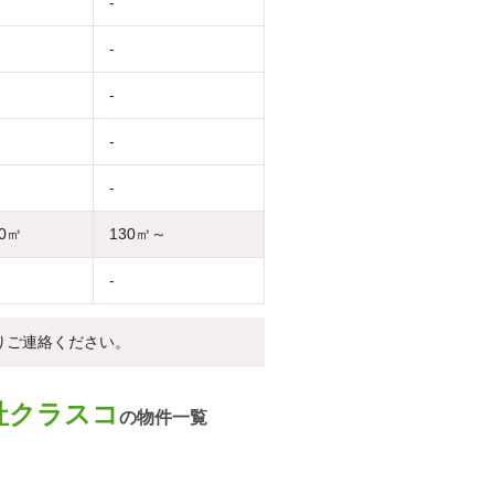
-
-
-
-
-
30㎡
130㎡～
-
りご連絡ください。
社クラスコ
の物件一覧