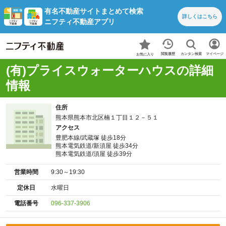
有名不動産サイトまとめて検索
詳しくは
こちら
ニフティ不動産アプリ
カンタン検索
閲覧履歴
マイページ
お気に入り
(有)プライスウォーターハウスの詳細
情報
住所
熊本県熊本市北区楠１丁目１２－５１
アクセス
豊肥本線/武蔵塚 徒歩18分
熊本電気鉄道/新須屋 徒歩34分
熊本電気鉄道/須屋 徒歩39分
営業時間
9:30～19:30
定休日
水曜日
電話番号
096-337-3906