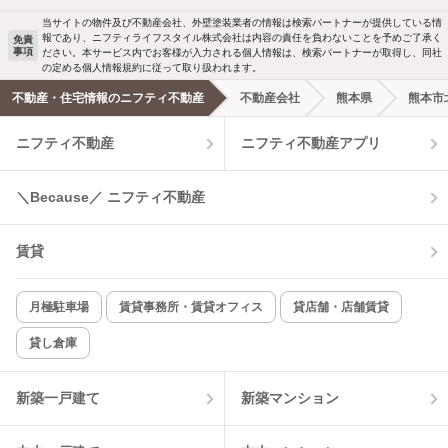
当サイトの物件及び不動産会社、外壁塗装業者の情報は検索パートナーが提供している情
報であり、ニフティライフスタイル株式会社は内容の責任を負わないことを予めご了承く
免責
事項
ださい。本サービス内でお客様が入力される個人情報は、検索パートナーが取得し、同社
の定める個人情報規約に従って取り扱われます。
不動産・住宅情報のニフティ不動産
不動産会社
熊本県
熊本市
ニフティ不動産
ニフティ不動産アプリ
＼Because／ ニフティ不動産
賃貸
月極駐車場
賃貸事務所・賃貸オフィス
貸店舗・店舗賃貸
貸し倉庫
新築一戸建て
新築マンション