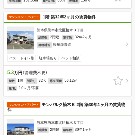
257.83m²
60%
150%
土地面積
建ぺい率
容積率
1階 築32年2ヶ月の賃貸物件
マンション・アパート
熊本県熊本市北区楡木３丁目
2階建
32年2ヶ月
総階数
築年数
軽量鉄骨造
建物構造
バス・トイレ別
駐車場あり
ペット相談
5.3
万円
（管理費不要）
1階
3DK
56.12㎡
階数
間取り
専有面積
2.0ヶ月/不要
敷/礼
モンパルク楡木Ｂ 2階 築30年1ヶ月の賃貸物
マンション・アパート
件
熊本県熊本市北区楡木３丁目
2階建
30年1ヶ月
総階数
築年数