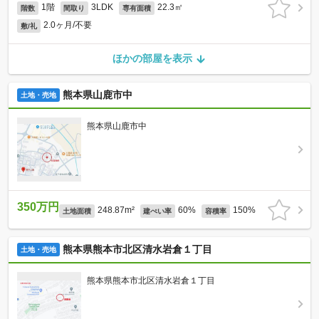
1階
3LDK
22.3㎡
階数
間取り
専有面積
2.0ヶ月/不要
敷/礼
ほかの部屋を表示
熊本県山鹿市中
土地・売地
熊本県山鹿市中
350万円
248.87m²
60%
150%
土地面積
建ぺい率
容積率
熊本県熊本市北区清水岩倉１丁目
土地・売地
熊本県熊本市北区清水岩倉１丁目