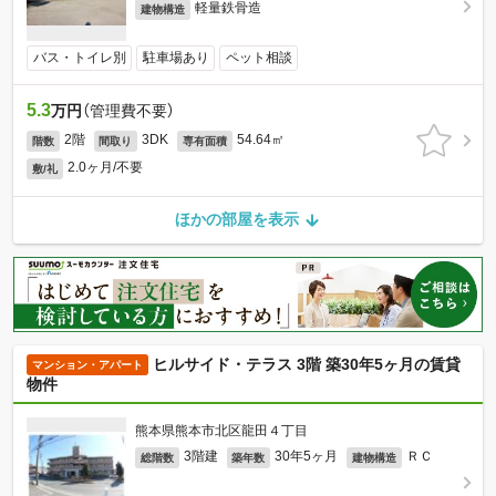
軽量鉄骨造
建物構造
バス・トイレ別
駐車場あり
ペット相談
5.3
万円
（管理費不要）
2階
3DK
54.64㎡
階数
間取り
専有面積
2.0ヶ月/不要
敷/礼
ほかの部屋を表示
ヒルサイド・テラス 3階 築30年5ヶ月の賃貸
マンション・アパート
物件
熊本県熊本市北区龍田４丁目
3階建
30年5ヶ月
ＲＣ
総階数
築年数
建物構造