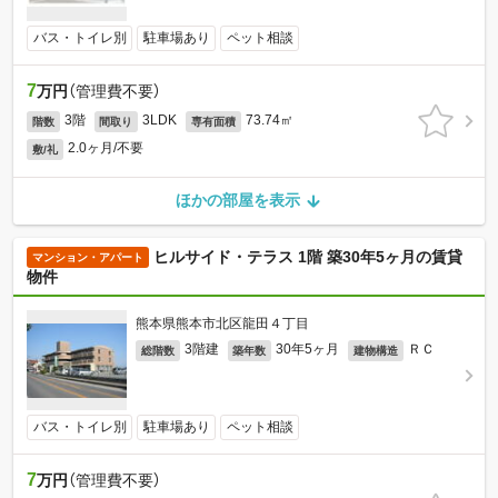
バス・トイレ別
駐車場あり
ペット相談
7
万円
（管理費不要）
3階
3LDK
73.74㎡
階数
間取り
専有面積
2.0ヶ月/不要
敷/礼
ほかの部屋を表示
ヒルサイド・テラス 1階 築30年5ヶ月の賃貸
マンション・アパート
物件
熊本県熊本市北区龍田４丁目
3階建
30年5ヶ月
ＲＣ
総階数
築年数
建物構造
バス・トイレ別
駐車場あり
ペット相談
7
万円
（管理費不要）