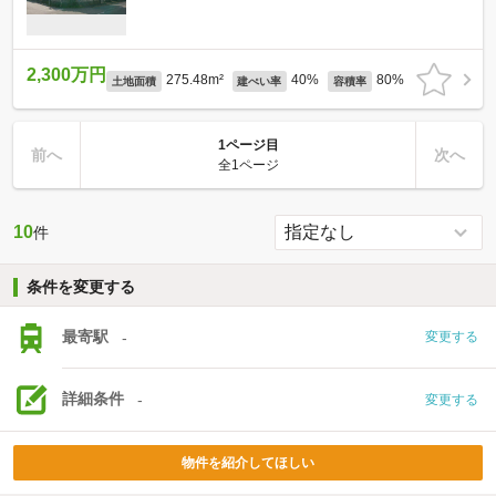
2,300万円
275.48m²
40%
80%
土地面積
建ぺい率
容積率
1ページ目
前へ
次へ
全1ページ
10
件
条件を変更する
最寄駅
-
変更する
詳細条件
-
変更する
物件を紹介してほしい