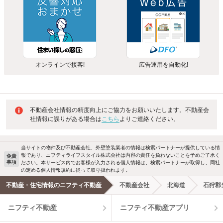
オンラインで接客!
広告運用を自動化!
不動産会社情報の精度向上にご協力をお願いいたします。不動産会
社情報に誤りがある場合は
こちら
よりご連絡ください。
当サイトの物件及び不動産会社、外壁塗装業者の情報は検索パートナーが提供している情
報であり、ニフティライフスタイル株式会社は内容の責任を負わないことを予めご了承く
免責
事項
ださい。本サービス内でお客様が入力される個人情報は、検索パートナーが取得し、同社
の定める個人情報規約に従って取り扱われます。
不動産・住宅情報のニフティ不動産
不動産会社
北海道
石狩郡
ニフティ不動産
ニフティ不動産アプリ