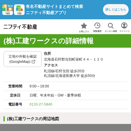
有名不動産サイトまとめて検索
詳しくは
こちら
ニフティ不動産アプリ
カンタン検索
閲覧履歴
マイページ
お気に入り
(株)工建ワークスの詳細情報
住所
立地や外観を確認
北海道石狩郡当別町栄町４４－１２０
(GoogleMap)
アクセス
札沼線/石狩当別 徒歩20分
札沼線/北海道医療大学 徒歩50分
営業時間
9:00～18:00
定休日
日曜、年末年始・GW・夏季休暇
電話番号
0133-27-5840
(株)工建ワークスの周辺地図