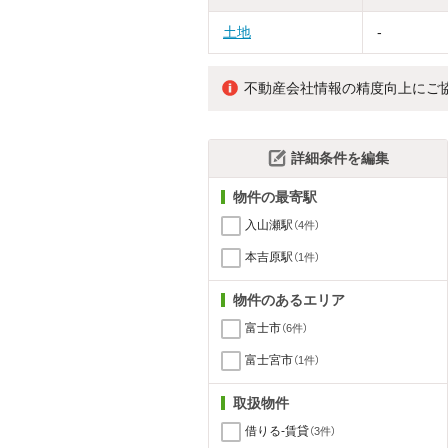
土地
-
不動産会社情報の精度向上にご
詳細条件を編集
物件の最寄駅
入山瀬駅
（4件）
本吉原駅
（1件）
物件のあるエリア
富士市
（6件）
富士宮市
（1件）
取扱物件
借りる-賃貸
（3件）