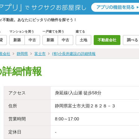
ティ不動産。あなたにピッタリの物件を探そう！
る
マンションを買う
一戸建てを買う
建てる
貸
新築
中古
新築
中古
土地
不動産会社
調べる
産会社
静岡県
富士市
(有)小長井建設の詳細情報
の詳細情報
アクセス
身延線/入山瀬 徒歩58分
住所
静岡県富士市大淵２８２８－３
営業時間
8:00～17:00
定休日
-