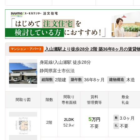
入山瀬駅より徒歩28分 2階 築36年8ヶ月の賃貸
マンション・アパート
身延線/入山瀬駅 徒歩28分
静岡県富士市伝法
2階建
36年8ヶ月
木造
総階数
築年数
建物構造
間取り
賃料
敷金
間取り図
階数
専有面積
管理費等
礼金
3.0ヶ月
5
敷
万円
2LDK
2階
52.9㎡
不要
不要
礼