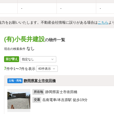
-
-
-
協力をお願いいたします。不動産会社情報に誤りがある場合は
こちら
よ
(有)小長井建設
の物件一覧
なし
現在の検索条件
並び替え
7
件中
1〜7件を表示
静岡県富士市依田橋
土地・売地
静岡県富士市依田橋
所在地
岳南電車/本吉原駅 徒歩19分
交通