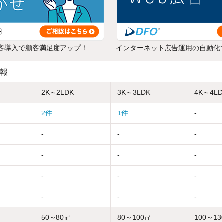
客導入で顧客満足度アップ！
インターネット広告運用の自動化
報
2K～2LDK
3K～3LDK
4K～4L
2件
1件
-
-
-
-
-
-
-
-
-
-
-
-
-
50～80㎡
80～100㎡
100～1