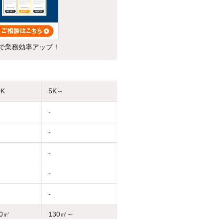
で業務効率アップ！
DK
5K～
-
-
-
-
-
30㎡
130㎡～