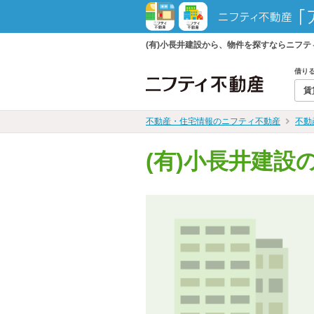
(有)小長井建設から、物件を探すならニフ
借り
賃
不動産・住宅情報のニフティ不動産
不動
(有)小長井建設