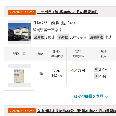
コーポ丘 1階 築30年6ヶ月の賃貸物件
マンション・アパート
身延線/入山瀬駅 徒歩34分
静岡県富士市厚原
2階建
30年6ヶ月
木造
総階数
築年数
建物構造
間取り
賃料
敷金
間取り図
階数
専有面積
管理費等
礼金
3.0ヶ月
4.4
敷
万円
2DK
1階
39.74㎡
不要
-
礼
ほかの部屋を表示
ほかの部屋を検索中…
ほかの部屋は見つかりませんでした
入山瀬駅より徒歩34分 1階 築36年2ヶ月の賃貸
マンション・アパート