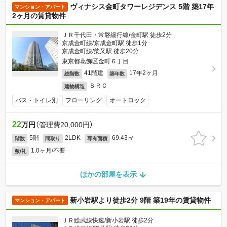
ヴィナシス金町タワーレジデンス 5階 築17年
マンション・アパート
2ヶ月の賃貸物件
ＪＲ千代田・常磐緩行線/金町駅 徒歩2分
京成金町線/京成金町駅 徒歩1分
京成金町線/柴又駅 徒歩20分
東京都葛飾区金町６丁目
41階建
17年2ヶ月
総階数
築年数
ＳＲＣ
建物構造
バス・トイレ別
フローリング
オートロック
22
万円
（管理費20,000円）
5階
2LDK
69.43㎡
階数
間取り
専有面積
1.0ヶ月/不要
敷/礼
ほかの部屋を表示
新小岩駅より徒歩2分 9階 築19年の賃貸物件
マンション・アパート
ＪＲ総武線快速/新小岩駅 徒歩2分