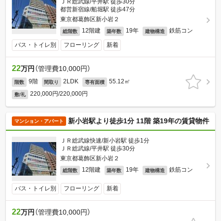
ＪＲ総武線/平井駅 徒歩30分
都営新宿線/船堀駅 徒歩47分
東京都葛飾区新小岩２
12階建
19年
鉄筋コン
総階数
築年数
建物構造
バス・トイレ別
フローリング
新着
22
万円
（管理費10,000円）
9階
2LDK
55.12㎡
階数
間取り
専有面積
220,000円/220,000円
敷/礼
新小岩駅より徒歩1分 11階 築19年の賃貸物件
マンション・アパート
ＪＲ総武線快速/新小岩駅 徒歩1分
ＪＲ総武線/平井駅 徒歩30分
東京都葛飾区新小岩２
12階建
19年
鉄筋コン
総階数
築年数
建物構造
バス・トイレ別
フローリング
新着
22
万円
（管理費10,000円）