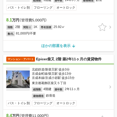
3階建
14年5ヶ月
鉄骨
総階数
築年数
建物構造
バス・トイレ別
フローリング
オートロック
8.1
万円
（管理費5,000円）
2階
1K
25.92㎡
階数
間取り
専有面積
81,000円/不要
敷/礼
ほかの部屋を表示
Epicer柴又 2階 築2年11ヶ月の賃貸物件
マンション・アパート
北総鉄道/新柴又駅 徒歩3分
京成金町線/柴又駅 徒歩13分
京成本線/京成小岩駅 徒歩15分
東京都葛飾区柴又５丁目
4階建
2年11ヶ月
総階数
築年数
鉄骨造
建物構造
バス・トイレ別
フローリング
オートロック
8.4
万円
（管理費11,000円）