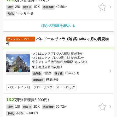
万円
（管理費8,000円）
2階
1DK
40.56㎡
階数
間取り
専有面積
1.0ヶ月/不要
敷/礼
ほかの部屋を表示
パレドールヴィラ 1階 築16年7ヶ月の賃貸物
マンション・アパート
件
つくばエクスプレス/六町駅 徒歩3分
つくばエクスプレス/青井駅 徒歩21分
東京メトロ千代田線/北綾瀬駅 徒歩23分
東京都足立区南花畑１
3階建
16年7ヶ月
総階数
築年数
軽量鉄骨
建物構造
バス・トイレ別
フローリング
オートロック
13.2
万円
（管理費6,000円）
1階
2DK
50.72㎡
階数
間取り
専有面積
不要/132,000円
敷/礼