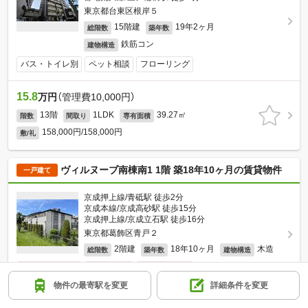
東京都台東区根岸５
15階建
19年2ヶ月
総階数
築年数
鉄筋コン
建物構造
バス・トイレ別
ペット相談
フローリング
15.8
万円
（管理費10,000円）
13階
1LDK
39.27㎡
階数
間取り
専有面積
158,000円/158,000円
敷/礼
ヴィルヌーブ南棟南1 1階 築18年10ヶ月の賃貸物件
一戸建て
京成押上線/青砥駅 徒歩2分
京成本線/京成高砂駅 徒歩15分
京成押上線/京成立石駅 徒歩16分
東京都葛飾区青戸２
2階建
18年10ヶ月
木造
総階数
築年数
建物構造
バス・トイレ別
ペット相談
フローリング
物件の最寄駅を変更
詳細条件を変更
18.5
万円
（管理費不要）