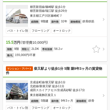
都営新宿線/篠崎駅 徒歩1分
都営新宿線/瑞江駅 徒歩26分
東京都江戸川区篠崎町７
9階建
32年
鉄骨鉄筋
総階数
築年数
建物構造
バス・トイレ別
フローリング
オートロック
15.5
万円
（管理費10,000円）
9階
2LDK
56.2㎡
階数
間取り
専有面積
155,000円/不要
敷/礼
柴又駅より徒歩1分 5階 築9年3ヶ月の賃貸物
マンション・アパート
件
京成金町線/柴又駅 徒歩1分
北総線/新柴又駅 徒歩11分
成田スカイアクセス/京成高砂駅 徒歩17分
東京都葛飾区柴又１
5階建
9年3ヶ月
鉄骨
総階数
築年数
建物構造
バス・トイレ別
フローリング
オートロック