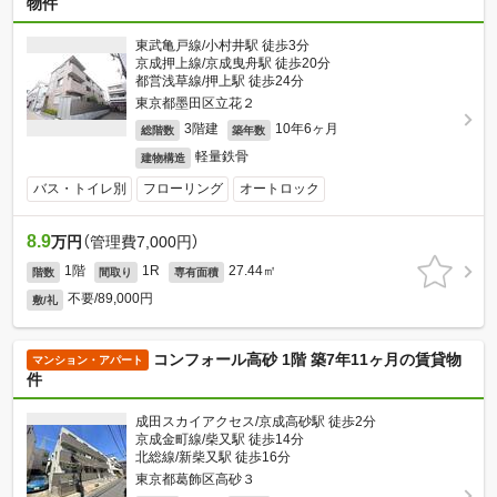
物件
東武亀戸線/小村井駅 徒歩3分
京成押上線/京成曳舟駅 徒歩20分
都営浅草線/押上駅 徒歩24分
東京都墨田区立花２
3階建
10年6ヶ月
総階数
築年数
軽量鉄骨
建物構造
バス・トイレ別
フローリング
オートロック
8.9
万円
（管理費7,000円）
1階
1R
27.44㎡
階数
間取り
専有面積
不要/89,000円
敷/礼
コンフォール高砂 1階 築7年11ヶ月の賃貸物
マンション・アパート
件
成田スカイアクセス/京成高砂駅 徒歩2分
京成金町線/柴又駅 徒歩14分
北総線/新柴又駅 徒歩16分
東京都葛飾区高砂３