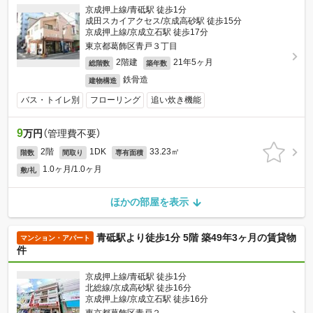
京成押上線/青砥駅 徒歩1分
成田スカイアクセス/京成高砂駅 徒歩15分
京成押上線/京成立石駅 徒歩17分
東京都葛飾区青戸３丁目
2階建
21年5ヶ月
総階数
築年数
鉄骨造
建物構造
バス・トイレ別
フローリング
追い炊き機能
9
万円
（管理費不要）
2階
1DK
33.23㎡
階数
間取り
専有面積
1.0ヶ月/1.0ヶ月
敷/礼
ほかの部屋を表示
青砥駅より徒歩1分 5階 築49年3ヶ月の賃貸物
マンション・アパート
件
京成押上線/青砥駅 徒歩1分
北総線/京成高砂駅 徒歩16分
京成押上線/京成立石駅 徒歩16分