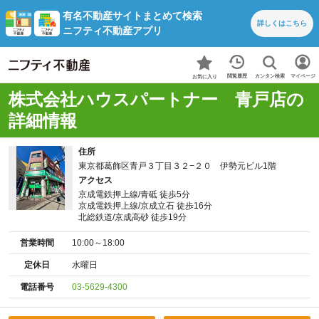
有名不動産サイトまとめて検索
詳しくは
こちら
ニフティ不動産アプリ
カンタン検索
閲覧履歴
マイページ
お気に入り
株式会社ハウスパートナー 青戸店の
詳細情報
住所
東京都葛飾区青戸３丁目３２−２０ 伊勢元ビル1階
アクセス
京成電鉄押上線/青砥 徒歩5分
京成電鉄押上線/京成立石 徒歩16分
北総鉄道/京成高砂 徒歩19分
営業時間
10:00～18:00
定休日
水曜日
電話番号
03-5629-4300