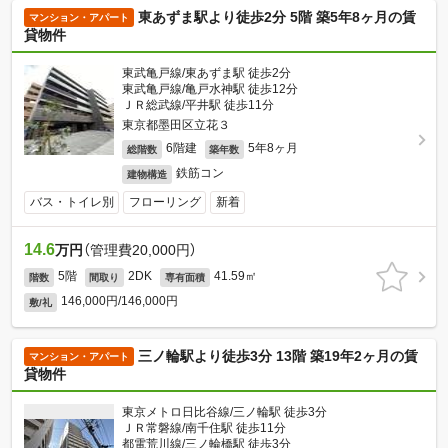
東あずま駅より徒歩2分 5階 築5年8ヶ月の賃
マンション・アパート
貸物件
東武亀戸線/東あずま駅 徒歩2分
東武亀戸線/亀戸水神駅 徒歩12分
ＪＲ総武線/平井駅 徒歩11分
東京都墨田区立花３
6階建
5年8ヶ月
総階数
築年数
鉄筋コン
建物構造
バス・トイレ別
フローリング
新着
14.6
万円
（管理費20,000円）
5階
2DK
41.59㎡
階数
間取り
専有面積
146,000円/146,000円
敷/礼
三ノ輪駅より徒歩3分 13階 築19年2ヶ月の賃
マンション・アパート
貸物件
東京メトロ日比谷線/三ノ輪駅 徒歩3分
ＪＲ常磐線/南千住駅 徒歩11分
都電荒川線/三ノ輪橋駅 徒歩3分