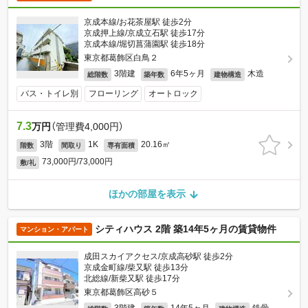
京成本線/お花茶屋駅 徒歩2分
京成押上線/京成立石駅 徒歩17分
京成本線/堀切菖蒲園駅 徒歩18分
東京都葛飾区白鳥２
3階建
6年5ヶ月
木造
総階数
築年数
建物構造
バス・トイレ別
フローリング
オートロック
7.3
万円
（管理費4,000円）
3階
1K
20.16㎡
階数
間取り
専有面積
73,000円/73,000円
敷/礼
ほかの部屋を表示
シティハウス 2階 築14年5ヶ月の賃貸物件
マンション・アパート
成田スカイアクセス/京成高砂駅 徒歩2分
京成金町線/柴又駅 徒歩13分
北総線/新柴又駅 徒歩17分
東京都葛飾区高砂５