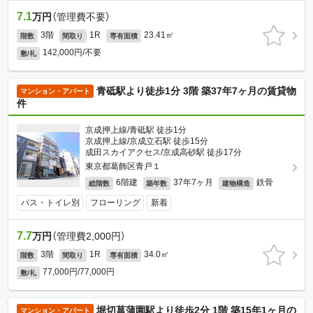
7.1
万円
（管理費不要）
3階
1R
23.41㎡
階数
間取り
専有面積
142,000円/不要
敷/礼
青砥駅より徒歩1分 3階 築37年7ヶ月の賃貸物
マンション・アパート
件
京成押上線/青砥駅 徒歩1分
京成押上線/京成立石駅 徒歩15分
成田スカイアクセス/京成高砂駅 徒歩17分
東京都葛飾区青戸１
6階建
37年7ヶ月
鉄骨
総階数
築年数
建物構造
バス・トイレ別
フローリング
新着
7.7
万円
（管理費2,000円）
3階
1R
34.0㎡
階数
間取り
専有面積
77,000円/77,000円
敷/礼
堀切菖蒲園駅より徒歩2分 1階 築15年1ヶ月の
マンション・アパート