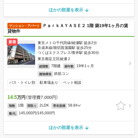
ほかの部屋を表示
ＰａｒｋＡＹＡＳＥ２ 1階 築19年1ヶ月の賃
マンション・アパート
貸物件
新着
東京メトロ千代田線/綾瀬駅 徒歩2分
京成本線/堀切菖蒲園駅 徒歩25分
つくばエクスプレス/青井駅 徒歩30分
東京都足立区綾瀬２
7階建
19年1ヶ月
総階数
築年数
鉄筋コン
建物構造
バス・トイレ別
駐車場あり
ペット相談
14.5
万円
（管理費7,000円）
1階
2LDK
58.84㎡
階数
間取り
専有面積
145,000円/145,000円
敷/礼
ほかの部屋を表示