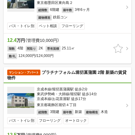
東京都墨田区東向島２
6階建
3年6ヶ月
総階数
築年数
鉄筋コン
建物構造
バス・トイレ別
ペット相談
フローリング
12.4
万円
（管理費10,000円）
4階
2K
25.11㎡
階数
間取り
専有面積
124,000円/124,000円
敷/礼
プラチナフォルム堀切菖蒲園 2階 新築の賃貸
マンション・アパート
物件
京成本線/堀切菖蒲園駅 徒歩2分
東武伊勢崎・大師線/堀切駅 徒歩14分
京成本線/お花茶屋駅 徒歩17分
東京都葛飾区堀切４丁目
3階建
新築
木造
総階数
築年数
建物構造
バス・トイレ別
フローリング
オートロック
12.5