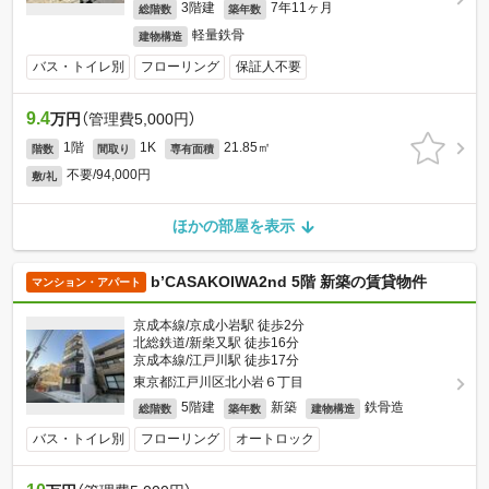
3階建
7年11ヶ月
総階数
築年数
軽量鉄骨
建物構造
バス・トイレ別
フローリング
保証人不要
9.4
万円
（管理費5,000円）
1階
1K
21.85㎡
階数
間取り
専有面積
不要/94,000円
敷/礼
ほかの部屋を表示
b’CASAKOIWA2nd 5階 新築の賃貸物件
マンション・アパート
京成本線/京成小岩駅 徒歩2分
北総鉄道/新柴又駅 徒歩16分
京成本線/江戸川駅 徒歩17分
東京都江戸川区北小岩６丁目
5階建
新築
鉄骨造
総階数
築年数
建物構造
バス・トイレ別
フローリング
オートロック