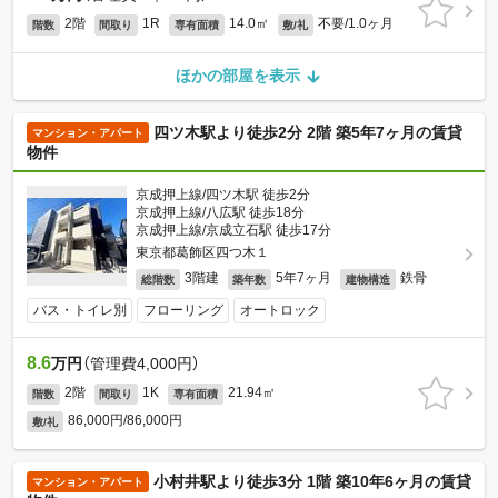
2階
1R
14.0㎡
不要/1.0ヶ月
階数
間取り
専有面積
敷/礼
ほかの部屋を表示
四ツ木駅より徒歩2分 2階 築5年7ヶ月の賃貸
マンション・アパート
物件
京成押上線/四ツ木駅 徒歩2分
京成押上線/八広駅 徒歩18分
京成押上線/京成立石駅 徒歩17分
東京都葛飾区四つ木１
3階建
5年7ヶ月
鉄骨
総階数
築年数
建物構造
バス・トイレ別
フローリング
オートロック
8.6
万円
（管理費4,000円）
2階
1K
21.94㎡
階数
間取り
専有面積
86,000円/86,000円
敷/礼
小村井駅より徒歩3分 1階 築10年6ヶ月の賃貸
マンション・アパート