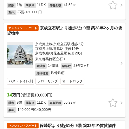
1階
1LDK
41.53㎡
階数
間取り
専有面積
不要/130,000円
敷/礼
京成立石駅より徒歩2分 9階 築28年2ヶ月の賃
マンション・アパート
貸物件
京成押上線/京成立石駅 徒歩2分
京成押上線/青砥駅 徒歩14分
京成本線/お花茶屋駅 徒歩20分
東京都葛飾区立石１
14階建
28年2ヶ月
総階数
築年数
鉄骨鉄筋
建物構造
バス・トイレ別
フローリング
オートロック
14
万円
（管理費10,000円）
9階
1LDK
55.39㎡
階数
間取り
専有面積
140,000円/140,000円
敷/礼
篠崎駅より徒歩1分 9階 築32年の賃貸物件
マンション・アパート