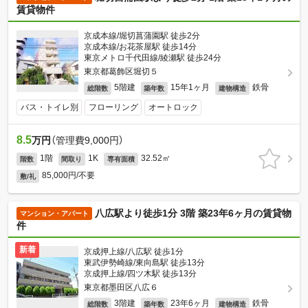
賃貸物件
京成本線/堀切菖蒲園駅 徒歩2分
京成本線/お花茶屋駅 徒歩14分
東京メトロ千代田線/綾瀬駅 徒歩24分
東京都葛飾区堀切５
5階建
15年1ヶ月
鉄骨
総階数
築年数
建物構造
バス・トイレ別
フローリング
オートロック
8.5
万円
（管理費9,000円）
1階
1K
32.52㎡
階数
間取り
専有面積
85,000円/不要
敷/礼
八広駅より徒歩1分 3階 築23年6ヶ月の賃貸物
マンション・アパート
件
新着
京成押上線/八広駅 徒歩1分
東武伊勢崎線/東向島駅 徒歩13分
京成押上線/四ツ木駅 徒歩13分
東京都墨田区八広６
3階建
23年6ヶ月
鉄骨
総階数
築年数
建物構造