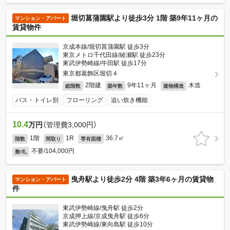
堀切菖蒲園駅より徒歩3分 1階 築9年11ヶ月の
マンション・アパート
賃貸物件
京成本線/堀切菖蒲園駅 徒歩3分
東京メトロ千代田線/綾瀬駅 徒歩23分
東武伊勢崎線/牛田駅 徒歩17分
東京都葛飾区堀切４
2階建
9年11ヶ月
木造
総階数
築年数
建物構造
バス・トイレ別
フローリング
追い炊き機能
10.4
万円
（管理費3,000円）
1階
1R
36.7㎡
階数
間取り
専有面積
不要/104,000円
敷/礼
曳舟駅より徒歩2分 4階 築3年6ヶ月の賃貸物
マンション・アパート
件
東武伊勢崎線/曳舟駅 徒歩2分
京成押上線/京成曳舟駅 徒歩6分
東武伊勢崎線/東向島駅 徒歩10分