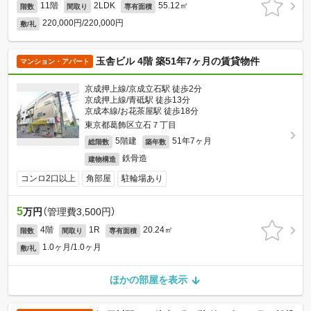
11階
2LDK
55.12㎡
階数
間取り
専有面積
220,000円/220,000円
敷/礼
玉舎ビル 4階 築51年7ヶ月の賃貸物件
マンション・アパート
京成押上線/京成立石駅 徒歩2分
京成押上線/青砥駅 徒歩13分
京成本線/お花茶屋駅 徒歩18分
東京都葛飾区立石７丁目
5階建
51年7ヶ月
総階数
築年数
鉄骨造
建物構造
コンロ2口以上
角部屋
駐輪場あり
5
万円
（管理費3,500円）
4階
1R
20.24㎡
階数
間取り
専有面積
1.0ヶ月/1.0ヶ月
敷/礼
ほかの部屋を表示