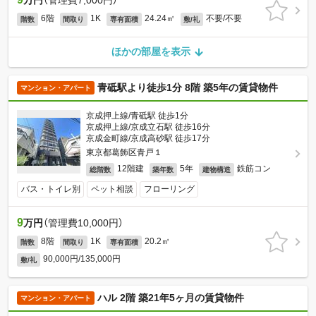
万円
（管理費7,000円）
6階
1K
24.24㎡
不要/不要
階数
間取り
専有面積
敷/礼
ほかの部屋を表示
青砥駅より徒歩1分 8階 築5年の賃貸物件
マンション・アパート
京成押上線/青砥駅 徒歩1分
京成押上線/京成立石駅 徒歩16分
京成金町線/京成高砂駅 徒歩17分
東京都葛飾区青戸１
12階建
5年
鉄筋コン
総階数
築年数
建物構造
バス・トイレ別
ペット相談
フローリング
9
万円
（管理費10,000円）
8階
1K
20.2㎡
階数
間取り
専有面積
90,000円/135,000円
敷/礼
ハル 2階 築21年5ヶ月の賃貸物件
マンション・アパート