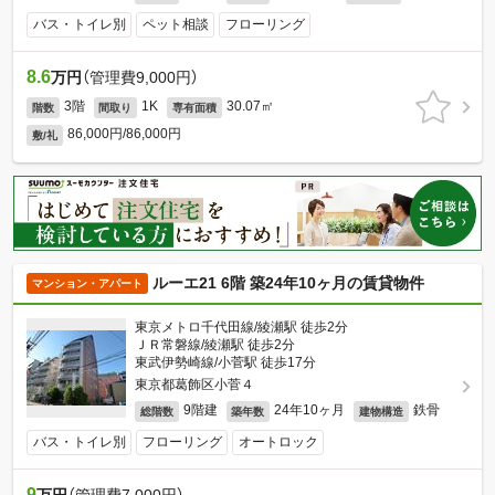
バス・トイレ別
ペット相談
フローリング
8.6
万円
（管理費9,000円）
3階
1K
30.07㎡
階数
間取り
専有面積
86,000円/86,000円
敷/礼
ルーエ21 6階 築24年10ヶ月の賃貸物件
マンション・アパート
東京メトロ千代田線/綾瀬駅 徒歩2分
ＪＲ常磐線/綾瀬駅 徒歩2分
東武伊勢崎線/小菅駅 徒歩17分
東京都葛飾区小菅４
9階建
24年10ヶ月
鉄骨
総階数
築年数
建物構造
バス・トイレ別
フローリング
オートロック
9