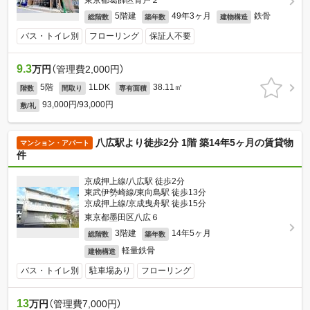
東京都葛飾区青戸２
5階建
49年3ヶ月
鉄骨
総階数
築年数
建物構造
バス・トイレ別
フローリング
保証人不要
9.3
万円
（管理費2,000円）
5階
1LDK
38.11㎡
階数
間取り
専有面積
93,000円/93,000円
敷/礼
八広駅より徒歩2分 1階 築14年5ヶ月の賃貸物
マンション・アパート
件
京成押上線/八広駅 徒歩2分
東武伊勢崎線/東向島駅 徒歩13分
京成押上線/京成曳舟駅 徒歩15分
東京都墨田区八広６
3階建
14年5ヶ月
総階数
築年数
軽量鉄骨
建物構造
バス・トイレ別
駐車場あり
フローリング
13
万円
（管理費7,000円）