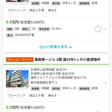
6階建
35年1ヶ月
鉄骨
総階数
築年数
建物構造
フローリング
保証人不要
南向き
6.9
万円
（管理費3,000円）
5階
1K
23.34㎡
階数
間取り
専有面積
69,000円/不要
敷/礼
ほかの部屋を表示
葛飾第一ビル 6階 築35年1ヶ月の賃貸物件
マンション・アパート
京成押上線/青砥駅 徒歩3分
京成押上線/京成立石駅 徒歩15分
成田スカイアクセス/京成高砂駅 徒歩17分
東京都葛飾区青戸３
6階建
35年1ヶ月
鉄骨
総階数
築年数
建物構造
フローリング
保証人不要
南向き
6.9
万円
（管理費3,000円）