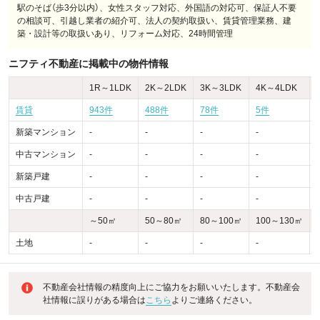
駅のそば（歩3分以内）、女性スタッフ対応、外国語の対応可、保証人不要
の相談可、引越し業者の紹介可、法人の契約取扱い、賃貸管理業務、建
築・設計等の取扱いあり、リフォーム対応、24時間管理
ニフティ不動産に掲載中の物件情報
1R～1LDK
2K～2LDK
3K～3LDK
4K～4LDK
賃貸
943件
488件
78件
5件
-
新築マンション
-
-
-
-
-
中古マンション
-
-
-
-
-
新築戸建
-
-
-
-
-
中古戸建
-
-
-
-
-
～50㎡
50～80㎡
80～100㎡
100～130㎡
土地
-
-
-
-
-
不動産会社情報の精度向上にご協力をお願いいたします。不動産会
社情報に誤りがある場合は
こちら
よりご連絡ください。