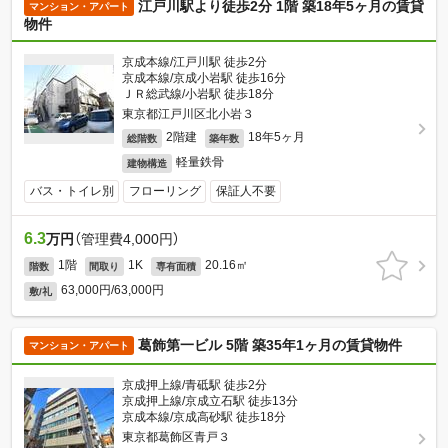
江戸川駅より徒歩2分 1階 築18年5ヶ月の賃貸
マンション・アパート
物件
京成本線/江戸川駅 徒歩2分
京成本線/京成小岩駅 徒歩16分
ＪＲ総武線/小岩駅 徒歩18分
東京都江戸川区北小岩３
2階建
18年5ヶ月
総階数
築年数
軽量鉄骨
建物構造
バス・トイレ別
フローリング
保証人不要
6.3
万円
（管理費4,000円）
1階
1K
20.16㎡
階数
間取り
専有面積
63,000円/63,000円
敷/礼
葛飾第一ビル 5階 築35年1ヶ月の賃貸物件
マンション・アパート
京成押上線/青砥駅 徒歩2分
京成押上線/京成立石駅 徒歩13分
京成本線/京成高砂駅 徒歩18分
東京都葛飾区青戸３