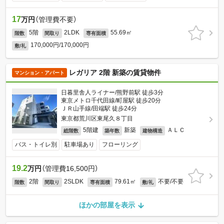
17
万円
（管理費不要）
5階
2LDK
55.69㎡
階数
間取り
専有面積
170,000円/170,000円
敷/礼
レガリア 2階 新築の賃貸物件
マンション・アパート
日暮里舎人ライナー/熊野前駅 徒歩3分
東京メトロ千代田線/町屋駅 徒歩20分
ＪＲ山手線/田端駅 徒歩24分
東京都荒川区東尾久８丁目
5階建
新築
ＡＬＣ
総階数
築年数
建物構造
バス・トイレ別
駐車場あり
フローリング
19.2
万円
（管理費16,500円）
2階
2SLDK
79.61㎡
不要/不要
階数
間取り
専有面積
敷/礼
ほかの部屋を表示