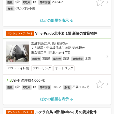
6階
1K
23.34㎡
階数
間取り
専有面積
69,000円/不要
敷/礼
ほかの部屋を表示
Ville-Prado北小岩 1階 新築の賃貸物件
マンション・アパート
京成本線/江戸川駅 徒歩3分
ＪＲ総武・中央緩行線/小岩駅 徒歩20分
東京都江戸川区北小岩４丁目
3階建
新築
木造
総階数
築年数
建物構造
バス・トイレ別
フローリング
オートロック
7.3
万円
（管理費4,000円）
1階
1K
18.0㎡
不要/1.0ヶ月
階数
間取り
専有面積
敷/礼
ほかの部屋を表示
ルテラ白鳥 3階 築6年5ヶ月の賃貸物件
マンション・アパート