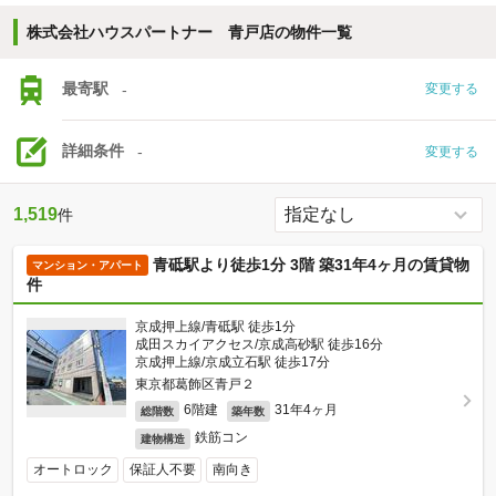
株式会社ハウスパートナー 青戸店の物件一覧
最寄駅
-
変更する
詳細条件
-
変更する
1,519
件
青砥駅より徒歩1分 3階 築31年4ヶ月の賃貸物
マンション・アパート
件
京成押上線/青砥駅 徒歩1分
成田スカイアクセス/京成高砂駅 徒歩16分
京成押上線/京成立石駅 徒歩17分
東京都葛飾区青戸２
6階建
31年4ヶ月
総階数
築年数
鉄筋コン
建物構造
オートロック
保証人不要
南向き