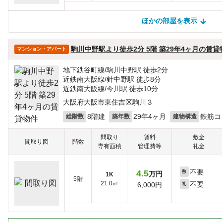
ほかの部屋を表示
ほかの部屋を検索中…
ほかの部屋は見つかりませんでした
駒川中野駅より徒歩2分 5階 築29年4ヶ月の賃貸
マンション・アパート
地下鉄谷町線/駒川中野駅 徒歩2分
近鉄南大阪線/針中野駅 徒歩8分
近鉄南大阪線/今川駅 徒歩10分
大阪府大阪市東住吉区駒川３
8階建
29年4ヶ月
鉄筋コ
総階数
築年数
建物構造
間取り
賃料
敷金
間取り図
階数
専有面積
管理費等
礼金
不要
4.5
敷
万円
1K
5階
21.0㎡
不要
6,000円
礼