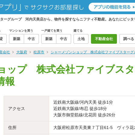
ターグループ 河内天美店から、物件を探すならニフティ不動産。あなたにピッタ
る
マンションを買う
一戸建てを買う
建てる
貸
新築
中古
新築
中古
土地
不動産会社
調べる
産会社
大阪府
松原市
シャーメゾンショップ 株式会社ファイブスターグ
ョップ 株式会社ファイブスタ
情報
近鉄南大阪線/河内天美 徒歩1分
アクセス
近鉄南大阪線/布忍 徒歩18分
大阪市御堂筋線/北花田 徒歩26分
住所
大阪府松原市天美東７丁目61-5 ヴィラ花