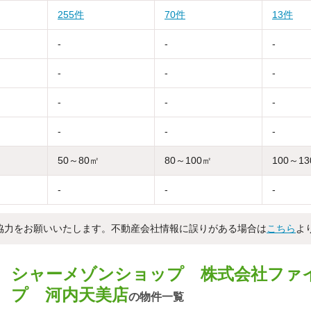
255件
70件
13件
-
-
-
-
-
-
-
-
-
-
-
-
50～80㎡
80～100㎡
100～1
-
-
-
協力をお願いいたします。不動産会社情報に誤りがある場合は
こちら
よ
シャーメゾンショップ 株式会社ファ
プ 河内天美店
の物件一覧