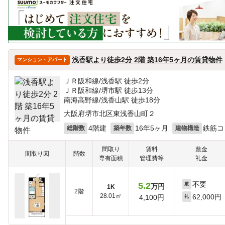
浅香駅より徒歩2分 2階 築16年5ヶ月の賃貸物件
マンション・アパート
ＪＲ阪和線/浅香駅 徒歩2分
ＪＲ阪和線/堺市駅 徒歩13分
南海高野線/浅香山駅 徒歩18分
大阪府堺市北区東浅香山町２
4階建
16年5ヶ月
鉄筋コ
総階数
築年数
建物構造
間取り
賃料
敷金
間取り図
階数
専有面積
管理費等
礼金
不要
5.2
敷
万円
1K
2階
28.01㎡
62,000円
4,100円
礼