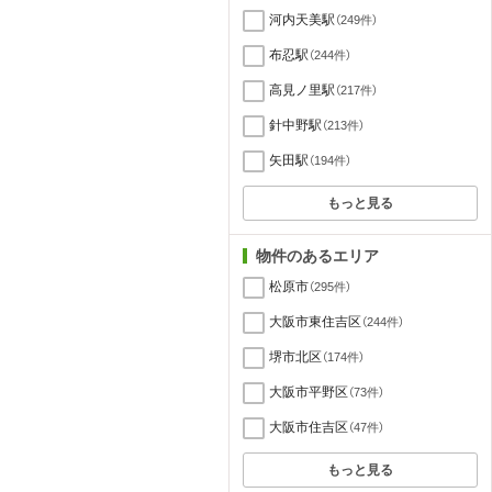
河内天美駅
（249件）
布忍駅
（244件）
高見ノ里駅
（217件）
針中野駅
（213件）
矢田駅
（194件）
もっと見る
物件のあるエリア
松原市
（295件）
大阪市東住吉区
（244件）
堺市北区
（174件）
大阪市平野区
（73件）
大阪市住吉区
（47件）
もっと見る