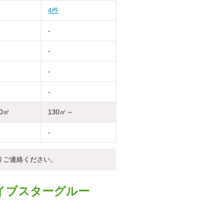
4件
-
-
-
-
30㎡
130㎡～
-
りご連絡ください。
イブスターグルー