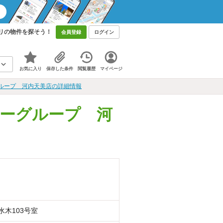
リの物件を探そう！
会員登録
ログイン
お気に入り
保存した条件
閲覧履歴
マイページ
ループ 河内天美店の詳細情報
ーグループ 河
水木103号室