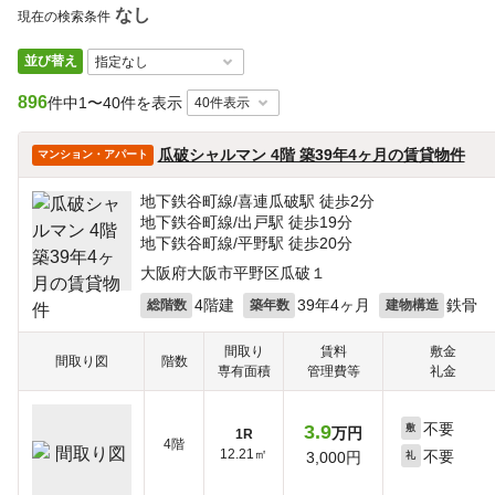
なし
現在の検索条件
並び替え
896
件中
1〜40件を表示
瓜破シャルマン 4階 築39年4ヶ月の賃貸物件
マンション・アパート
地下鉄谷町線/喜連瓜破駅 徒歩2分
地下鉄谷町線/出戸駅 徒歩19分
地下鉄谷町線/平野駅 徒歩20分
大阪府大阪市平野区瓜破１
4階建
39年4ヶ月
鉄骨
総階数
築年数
建物構造
間取り
賃料
敷金
間取り図
階数
専有面積
管理費等
礼金
不要
3.9
敷
万円
1R
4階
12.21㎡
不要
3,000円
礼