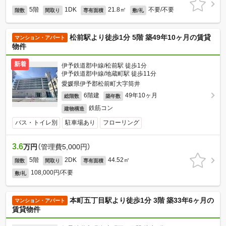
5階
1DK
21.8㎡
不要/不要
階数
間取り
専有面積
敷/礼
松前駅より徒歩1分 5階 築49年10ヶ月の賃貸
マンション・アパート
物件
新着
伊予鉄道郡中線/松前駅 徒歩1分
伊予鉄道郡中線/地蔵町駅 徒歩11分
愛媛県伊予郡松前町大字筒井
6階建
49年10ヶ月
総階数
築年数
鉄筋コン
建物構造
バス・トイレ別
駐車場あり
フローリング
3.6
万円
（管理費5,000円）
5階
2DK
44.52㎡
階数
間取り
専有面積
108,000円/不要
敷/礼
本町五丁目駅より徒歩1分 3階 築33年6ヶ月の
マンション・アパート
賃貸物件