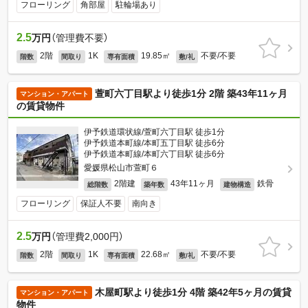
フローリング
角部屋
駐輪場あり
2.5
万円
（管理費不要）
2階
1K
19.85㎡
不要/不要
階数
間取り
専有面積
敷/礼
萱町六丁目駅より徒歩1分 2階 築43年11ヶ月
マンション・アパート
の賃貸物件
伊予鉄道環状線/萱町六丁目駅 徒歩1分
伊予鉄道本町線/本町五丁目駅 徒歩6分
伊予鉄道本町線/本町六丁目駅 徒歩6分
愛媛県松山市萱町６
2階建
43年11ヶ月
鉄骨
総階数
築年数
建物構造
フローリング
保証人不要
南向き
2.5
万円
（管理費2,000円）
2階
1K
22.68㎡
不要/不要
階数
間取り
専有面積
敷/礼
木屋町駅より徒歩1分 4階 築42年5ヶ月の賃貸
マンション・アパート
物件