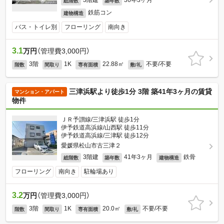
3階建
36年3ヶ月
総階数
築年数
鉄筋コン
建物構造
バス・トイレ別
フローリング
南向き
3.1
万円
（管理費3,000円）
3階
1K
22.88㎡
不要/不要
階数
間取り
専有面積
敷/礼
三津浜駅より徒歩1分 3階 築41年3ヶ月の賃貸
マンション・アパート
物件
ＪＲ予讃線/三津浜駅 徒歩1分
伊予鉄道高浜線/山西駅 徒歩11分
伊予鉄道高浜線/三津駅 徒歩12分
愛媛県松山市古三津２
3階建
41年3ヶ月
鉄骨
総階数
築年数
建物構造
フローリング
南向き
駐輪場あり
3.2
万円
（管理費3,000円）
3階
1K
20.0㎡
不要/不要
階数
間取り
専有面積
敷/礼