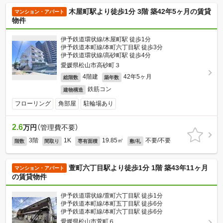
木屋町駅より徒歩1分 3階 築42年5ヶ月の賃貸
マンション・アパート
物件
伊予鉄道環状線/木屋町駅 徒歩1分
伊予鉄道本町線/本町六丁目駅 徒歩3分
伊予鉄道環状線/高砂町駅 徒歩4分
愛媛県松山市高砂町３
4階建
42年5ヶ月
総階数
築年数
鉄筋コン
建物構造
フローリング
角部屋
駐輪場あり
2.6
万円
（管理費不要）
3階
1K
19.85㎡
不要/不要
階数
間取り
専有面積
敷/礼
萱町六丁目駅より徒歩1分 1階 築43年11ヶ月
マンション・アパート
の賃貸物件
伊予鉄道環状線/萱町六丁目駅 徒歩1分
伊予鉄道本町線/本町五丁目駅 徒歩6分
伊予鉄道本町線/本町六丁目駅 徒歩6分
愛媛県松山市萱町６