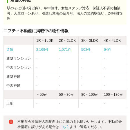
店舗の特徴
駅のそば（歩3分以内）、年中無休、女性スタッフ対応、保証人不要の相談
可、入居ローンあり、引越し業者の紹介可、法人の契約取扱い、24時間管
理
ニフティ不動産に掲載中の物件情報
1R～1LDK
2K～2LDK
3K～3LDK
4K～4LDK
賃貸
2,169件
1,071件
502件
64件
新築マンション
-
-
-
-
-
中古マンション
-
-
-
-
-
新築戸建
-
-
-
-
-
中古戸建
-
-
-
-
-
～50㎡
50～80㎡
80～100㎡
100～130㎡
土地
-
-
-
-
-
不動産会社情報の精度向上にご協力をお願いいたします。不動産会
社情報に誤りがある場合は
こちら
よりご連絡ください。