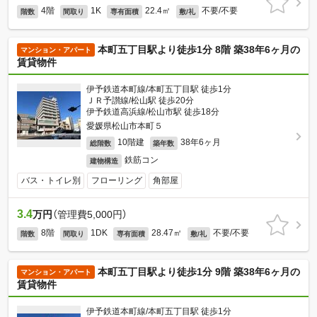
4階
1K
22.4㎡
不要/不要
階数
間取り
専有面積
敷/礼
本町五丁目駅より徒歩1分 8階 築38年6ヶ月の
マンション・アパート
賃貸物件
伊予鉄道本町線/本町五丁目駅 徒歩1分
ＪＲ予讃線/松山駅 徒歩20分
伊予鉄道高浜線/松山市駅 徒歩18分
愛媛県松山市本町５
10階建
38年6ヶ月
総階数
築年数
鉄筋コン
建物構造
バス・トイレ別
フローリング
角部屋
3.4
万円
（管理費5,000円）
8階
1DK
28.47㎡
不要/不要
階数
間取り
専有面積
敷/礼
本町五丁目駅より徒歩1分 9階 築38年6ヶ月の
マンション・アパート
賃貸物件
伊予鉄道本町線/本町五丁目駅 徒歩1分