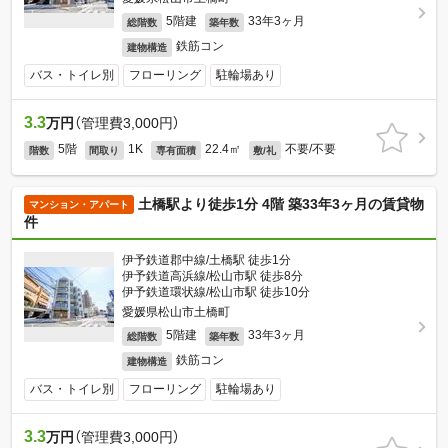
5階建
33年3ヶ月
総階数
築年数
鉄筋コン
建物構造
バス・トイレ別
フローリング
駐輪場あり
3.3
万円
（管理費3,000円）
5階
1K
22.4㎡
不要/不要
階数
間取り
専有面積
敷/礼
土橋駅より徒歩1分 4階 築33年3ヶ月の賃貸物
マンション・アパート
件
伊予鉄道郡中線/土橋駅 徒歩1分
伊予鉄道高浜線/松山市駅 徒歩8分
伊予鉄道環状線/松山市駅 徒歩10分
愛媛県松山市土橋町
5階建
33年3ヶ月
総階数
築年数
鉄筋コン
建物構造
バス・トイレ別
フローリング
駐輪場あり
3.3
万円
（管理費3,000円）