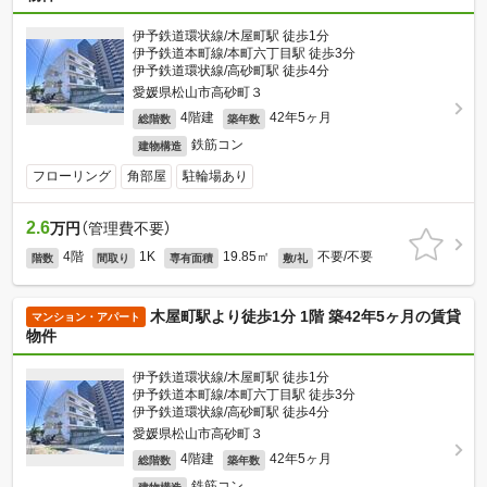
伊予鉄道環状線/木屋町駅 徒歩1分
伊予鉄道本町線/本町六丁目駅 徒歩3分
伊予鉄道環状線/高砂町駅 徒歩4分
愛媛県松山市高砂町３
4階建
42年5ヶ月
総階数
築年数
鉄筋コン
建物構造
フローリング
角部屋
駐輪場あり
2.6
万円
（管理費不要）
4階
1K
19.85㎡
不要/不要
階数
間取り
専有面積
敷/礼
木屋町駅より徒歩1分 1階 築42年5ヶ月の賃貸
マンション・アパート
物件
伊予鉄道環状線/木屋町駅 徒歩1分
伊予鉄道本町線/本町六丁目駅 徒歩3分
伊予鉄道環状線/高砂町駅 徒歩4分
愛媛県松山市高砂町３
4階建
42年5ヶ月
総階数
築年数
鉄筋コン