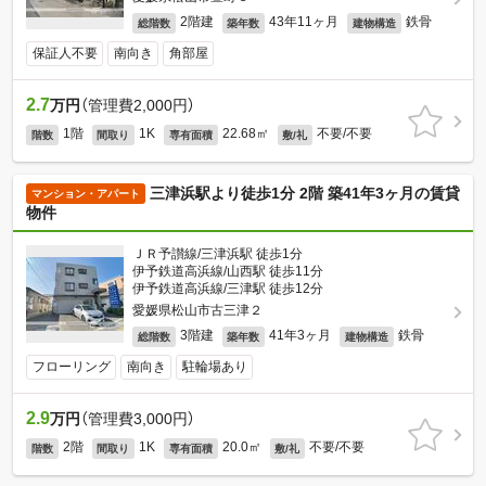
2階建
43年11ヶ月
鉄骨
総階数
築年数
建物構造
保証人不要
南向き
角部屋
2.7
万円
（管理費2,000円）
1階
1K
22.68㎡
不要/不要
階数
間取り
専有面積
敷/礼
三津浜駅より徒歩1分 2階 築41年3ヶ月の賃貸
マンション・アパート
物件
ＪＲ予讃線/三津浜駅 徒歩1分
伊予鉄道高浜線/山西駅 徒歩11分
伊予鉄道高浜線/三津駅 徒歩12分
愛媛県松山市古三津２
3階建
41年3ヶ月
鉄骨
総階数
築年数
建物構造
フローリング
南向き
駐輪場あり
2.9
万円
（管理費3,000円）
2階
1K
20.0㎡
不要/不要
階数
間取り
専有面積
敷/礼