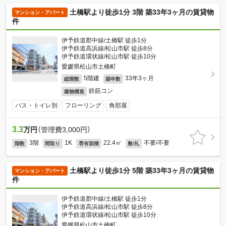
土橋駅より徒歩1分 3階 築33年3ヶ月の賃貸物
マンション・アパート
件
伊予鉄道郡中線/土橋駅 徒歩1分
伊予鉄道高浜線/松山市駅 徒歩8分
伊予鉄道環状線/松山市駅 徒歩10分
愛媛県松山市土橋町
5階建
33年3ヶ月
総階数
築年数
鉄筋コン
建物構造
バス・トイレ別
フローリング
角部屋
3.3
万円
（管理費3,000円）
3階
1K
22.4㎡
不要/不要
階数
間取り
専有面積
敷/礼
土橋駅より徒歩1分 5階 築33年3ヶ月の賃貸物
マンション・アパート
件
伊予鉄道郡中線/土橋駅 徒歩1分
伊予鉄道高浜線/松山市駅 徒歩8分
伊予鉄道環状線/松山市駅 徒歩10分
愛媛県松山市土橋町