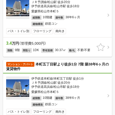
ＪＲ予讃線/松山駅 徒歩20分
伊予鉄道高浜線/松山市駅 徒歩18分
愛媛県松山市本町５
10階建
38年6ヶ月
総階数
築年数
鉄筋コン
建物構造
バス・トイレ別
フローリング
南向き
3.4
万円
（管理費5,000円）
9階
1DK
30.37㎡
不要/不要
階数
間取り
専有面積
敷/礼
本町五丁目駅より徒歩1分 7階 築38年6ヶ月の
マンション・アパート
賃貸物件
伊予鉄道本町線/本町五丁目駅 徒歩1分
ＪＲ予讃線/松山駅 徒歩20分
伊予鉄道高浜線/松山市駅 徒歩18分
愛媛県松山市本町５
10階建
38年6ヶ月
総階数
築年数
鉄筋コン
建物構造
バス・トイレ別
フローリング
南向き