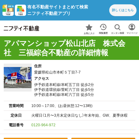
有名不動産サイトまとめて検索
詳しくは
こちら
ニフティ不動産アプリ
カンタン検索
閲覧履歴
マイページ
お気に入り
アパマンショップ松山北店 株式会
社 三福綜合不動産の詳細情報
住所
愛媛県松山市本町５丁目7-7
アクセス
伊予鉄道本町線/本町五丁目 徒歩2分
伊予鉄道環状線/萱町六丁目 徒歩5分
伊予鉄道本町線/本町六丁目 徒歩5分
営業時間
10:00～17:00、(お昼休憩:12〜13時)
定休日
火曜日（1月〜3月末定休日なし）年末年始、GW、夏季休暇
電話番号
0120-964-972