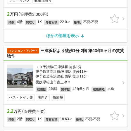
フローリング
駐輪場あり
2
万円
（管理費3,000円）
4階
1K
22.0㎡
不要/不要
階数
間取り
専有面積
敷/礼
ほかの部屋を表示
三津浜駅より徒歩1分 2階 築43年5ヶ月の賃貸
マンション・アパート
物件
ＪＲ予讃線/三津浜駅 徒歩1分
伊予鉄道高浜線/三津駅 徒歩11分
伊予鉄道高浜線/山西駅 徒歩11分
愛媛県松山市古三津２
2階建
43年5ヶ月
木造
総階数
築年数
建物構造
バス・トイレ別
南向き
角部屋
2.2
万円
（管理費不要）
2階
1K
18.63㎡
不要/不要
階数
間取り
専有面積
敷/礼