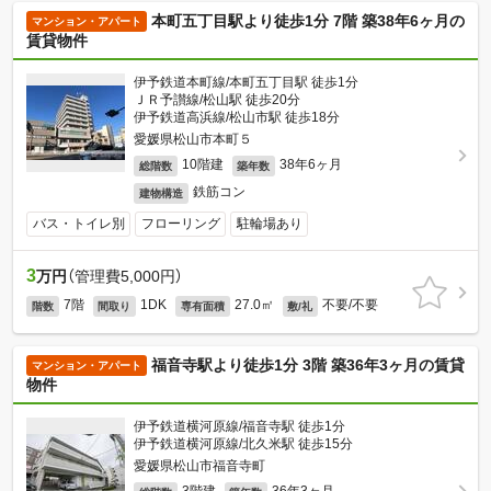
本町五丁目駅より徒歩1分 7階 築38年6ヶ月の
マンション・アパート
賃貸物件
伊予鉄道本町線/本町五丁目駅 徒歩1分
ＪＲ予讃線/松山駅 徒歩20分
伊予鉄道高浜線/松山市駅 徒歩18分
愛媛県松山市本町５
10階建
38年6ヶ月
総階数
築年数
鉄筋コン
建物構造
バス・トイレ別
フローリング
駐輪場あり
3
万円
（管理費5,000円）
7階
1DK
27.0㎡
不要/不要
階数
間取り
専有面積
敷/礼
福音寺駅より徒歩1分 3階 築36年3ヶ月の賃貸
マンション・アパート
物件
伊予鉄道横河原線/福音寺駅 徒歩1分
伊予鉄道横河原線/北久米駅 徒歩15分
愛媛県松山市福音寺町