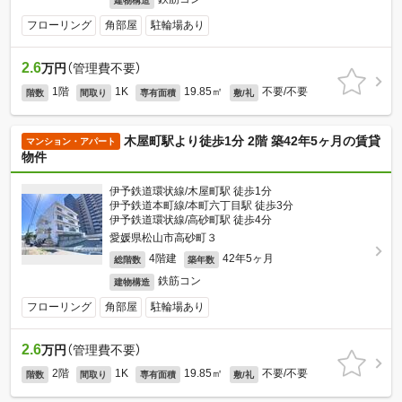
建物構造
フローリング
角部屋
駐輪場あり
2.6
万円
（管理費不要）
1階
1K
19.85㎡
不要/不要
階数
間取り
専有面積
敷/礼
木屋町駅より徒歩1分 2階 築42年5ヶ月の賃貸
マンション・アパート
物件
伊予鉄道環状線/木屋町駅 徒歩1分
伊予鉄道本町線/本町六丁目駅 徒歩3分
伊予鉄道環状線/高砂町駅 徒歩4分
愛媛県松山市高砂町３
4階建
42年5ヶ月
総階数
築年数
鉄筋コン
建物構造
フローリング
角部屋
駐輪場あり
2.6
万円
（管理費不要）
2階
1K
19.85㎡
不要/不要
階数
間取り
専有面積
敷/礼