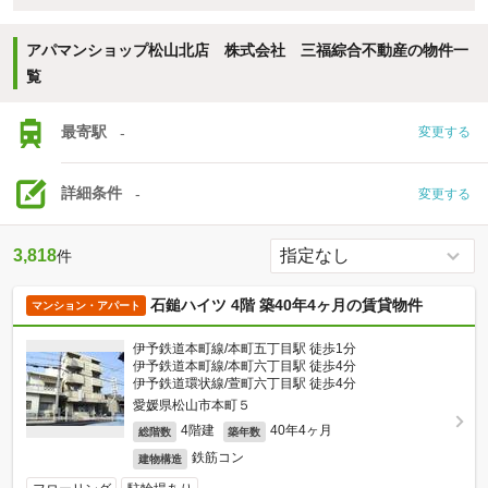
アパマンショップ松山北店 株式会社 三福綜合不動産の物件一
覧
最寄駅
-
変更する
詳細条件
-
変更する
3,818
件
石鎚ハイツ 4階 築40年4ヶ月の賃貸物件
マンション・アパート
伊予鉄道本町線/本町五丁目駅 徒歩1分
伊予鉄道本町線/本町六丁目駅 徒歩4分
伊予鉄道環状線/萱町六丁目駅 徒歩4分
愛媛県松山市本町５
4階建
40年4ヶ月
総階数
築年数
鉄筋コン
建物構造