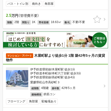
バス・トイレ別
南向き
角部屋
2.5
万円
（管理費不要）
2階
1K
18.63㎡
不要/不要
階数
間取り
専有面積
敷/礼
木屋町駅より徒歩1分 1階 築42年5ヶ月の賃貸
マンション・アパート
物件
伊予鉄道環状線/木屋町駅 徒歩1分
伊予鉄道本町線/本町六丁目駅 徒歩3分
伊予鉄道環状線/高砂町駅 徒歩4分
愛媛県松山市高砂町３
4階建
42年5ヶ月
総階数
築年数
鉄筋コン
建物構造
フローリング
角部屋
駐輪場あり