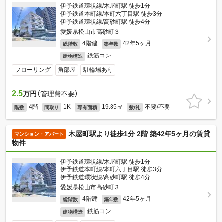
伊予鉄道環状線/木屋町駅 徒歩1分
伊予鉄道本町線/本町六丁目駅 徒歩3分
伊予鉄道環状線/高砂町駅 徒歩4分
愛媛県松山市高砂町３
4階建
42年5ヶ月
総階数
築年数
鉄筋コン
建物構造
フローリング
角部屋
駐輪場あり
2.5
万円
（管理費不要）
4階
1K
19.85㎡
不要/不要
階数
間取り
専有面積
敷/礼
木屋町駅より徒歩1分 2階 築42年5ヶ月の賃貸
マンション・アパート
物件
伊予鉄道環状線/木屋町駅 徒歩1分
伊予鉄道本町線/本町六丁目駅 徒歩3分
伊予鉄道環状線/高砂町駅 徒歩4分
愛媛県松山市高砂町３
4階建
42年5ヶ月
総階数
築年数
鉄筋コン
建物構造