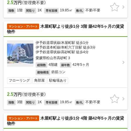
2.5
万円
（管理費不要）
1階
1K
19.85㎡
不要/不要
階数
間取り
専有面積
敷/礼
木屋町駅より徒歩1分 3階 築42年5ヶ月の賃貸
マンション・アパート
物件
伊予鉄道環状線/木屋町駅 徒歩1分
伊予鉄道本町線/本町六丁目駅 徒歩3分
伊予鉄道環状線/高砂町駅 徒歩4分
愛媛県松山市高砂町３
4階建
42年5ヶ月
総階数
築年数
鉄筋コン
建物構造
フローリング
角部屋
駐輪場あり
2.5
万円
（管理費不要）
3階
1K
19.85㎡
不要/不要
階数
間取り
専有面積
敷/礼
木屋町駅より徒歩1分 4階 築42年5ヶ月の賃貸
マンション・アパート
物件