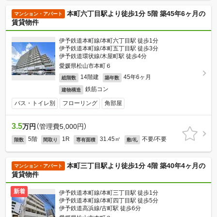
本町六丁目駅より徒歩1分 5階 築45年6ヶ月の
マンション・アパート
賃貸物件
伊予鉄道本町線/本町六丁目駅 徒歩1分
伊予鉄道本町線/本町五丁目駅 徒歩3分
伊予鉄道環状線/木屋町駅 徒歩4分
愛媛県松山市本町６
14階建
45年6ヶ月
総階数
築年数
鉄筋コン
建物構造
バス・トイレ別
フローリング
角部屋
3.5
万円
（管理費5,000円）
5階
1R
31.45㎡
不要/不要
階数
間取り
専有面積
敷/礼
本町三丁目駅より徒歩1分 4階 築40年4ヶ月の
マンション・アパート
賃貸物件
新着
伊予鉄道本町線/本町三丁目駅 徒歩1分
伊予鉄道本町線/本町四丁目駅 徒歩5分
伊予鉄道高浜線/古町駅 徒歩6分