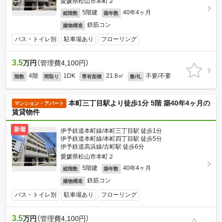
愛媛県松山市本町２
5階建
40年4ヶ月
総階数
築年数
鉄筋コン
建物構造
バス・トイレ別
駐車場あり
フローリング
3.5
万円
（管理費4,100円）
4階
1DK
21.8㎡
不要/不要
階数
間取り
専有面積
敷/礼
本町三丁目駅より徒歩1分 5階 築40年4ヶ月の
マンション・アパート
賃貸物件
新着
伊予鉄道本町線/本町三丁目駅 徒歩1分
伊予鉄道本町線/本町四丁目駅 徒歩5分
伊予鉄道高浜線/古町駅 徒歩6分
愛媛県松山市本町２
5階建
40年4ヶ月
総階数
築年数
鉄筋コン
建物構造
バス・トイレ別
駐車場あり
フローリング
3.5
万円
（管理費4,100円）