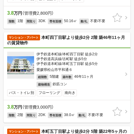
3.8
万円
（管理費2,800円）
1階
3DK
50.16㎡
不要/不要
階数
間取り
専有面積
敷/礼
本町四丁目駅より徒歩2分 2階 築46年11ヶ月
マンション・アパート
の賃貸物件
伊予鉄道本町線/本町四丁目駅 徒歩2分
伊予鉄道高浜線/古町駅 徒歩5分
伊予鉄道本町線/本町五丁目駅 徒歩5分
愛媛県松山市平和通６
5階建
46年11ヶ月
総階数
築年数
鉄筋コン
建物構造
バス・トイレ別
フローリング
南向き
3.8
万円
（管理費3,000円）
2階
2DK
38.0㎡
不要/不要
階数
間取り
専有面積
敷/礼
本町五丁目駅より徒歩2分 5階 築22年5ヶ月の
マンション・アパート