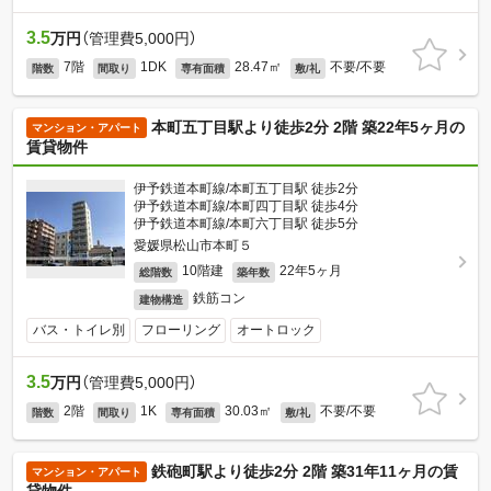
3.5
万円
（管理費5,000円）
7階
1DK
28.47㎡
不要/不要
階数
間取り
専有面積
敷/礼
本町五丁目駅より徒歩2分 2階 築22年5ヶ月の
マンション・アパート
賃貸物件
伊予鉄道本町線/本町五丁目駅 徒歩2分
伊予鉄道本町線/本町四丁目駅 徒歩4分
伊予鉄道本町線/本町六丁目駅 徒歩5分
愛媛県松山市本町５
10階建
22年5ヶ月
総階数
築年数
鉄筋コン
建物構造
バス・トイレ別
フローリング
オートロック
3.5
万円
（管理費5,000円）
2階
1K
30.03㎡
不要/不要
階数
間取り
専有面積
敷/礼
鉄砲町駅より徒歩2分 2階 築31年11ヶ月の賃
マンション・アパート