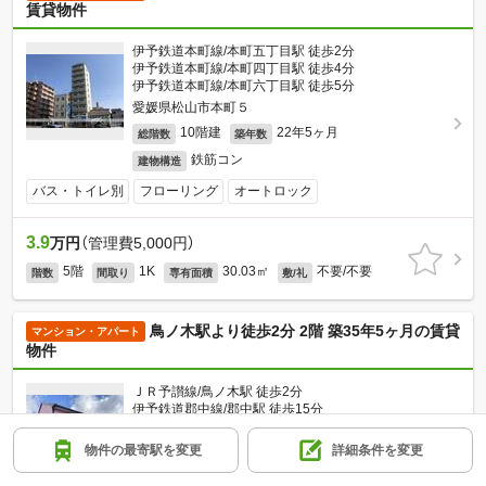
賃貸物件
伊予鉄道本町線/本町五丁目駅 徒歩2分
伊予鉄道本町線/本町四丁目駅 徒歩4分
伊予鉄道本町線/本町六丁目駅 徒歩5分
愛媛県松山市本町５
10階建
22年5ヶ月
総階数
築年数
鉄筋コン
建物構造
バス・トイレ別
フローリング
オートロック
3.9
万円
（管理費5,000円）
5階
1K
30.03㎡
不要/不要
階数
間取り
専有面積
敷/礼
鳥ノ木駅より徒歩2分 2階 築35年5ヶ月の賃貸
マンション・アパート
物件
ＪＲ予讃線/鳥ノ木駅 徒歩2分
伊予鉄道郡中線/郡中駅 徒歩15分
伊予鉄道郡中線/新川駅 徒歩19分
愛媛県伊予市下吾川
物件の最寄駅を変更
詳細条件を変更
2階建
35年5ヶ月
総階数
築年数