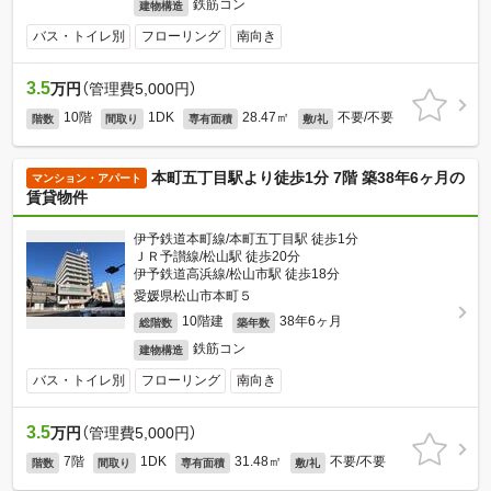
鉄筋コン
建物構造
バス・トイレ別
フローリング
南向き
3.5
万円
（管理費5,000円）
10階
1DK
28.47㎡
不要/不要
階数
間取り
専有面積
敷/礼
本町五丁目駅より徒歩1分 7階 築38年6ヶ月の
マンション・アパート
賃貸物件
伊予鉄道本町線/本町五丁目駅 徒歩1分
ＪＲ予讃線/松山駅 徒歩20分
伊予鉄道高浜線/松山市駅 徒歩18分
愛媛県松山市本町５
10階建
38年6ヶ月
総階数
築年数
鉄筋コン
建物構造
バス・トイレ別
フローリング
南向き
3.5
万円
（管理費5,000円）
7階
1DK
31.48㎡
不要/不要
階数
間取り
専有面積
敷/礼