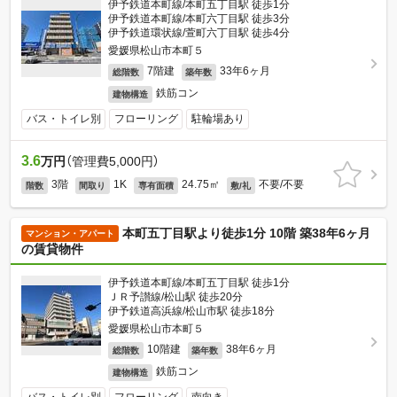
伊予鉄道本町線/本町五丁目駅 徒歩1分
伊予鉄道本町線/本町六丁目駅 徒歩3分
伊予鉄道環状線/萱町六丁目駅 徒歩4分
愛媛県松山市本町５
7階建
33年6ヶ月
総階数
築年数
鉄筋コン
建物構造
バス・トイレ別
フローリング
駐輪場あり
3.6
万円
（管理費5,000円）
3階
1K
24.75㎡
不要/不要
階数
間取り
専有面積
敷/礼
本町五丁目駅より徒歩1分 10階 築38年6ヶ月
マンション・アパート
の賃貸物件
伊予鉄道本町線/本町五丁目駅 徒歩1分
ＪＲ予讃線/松山駅 徒歩20分
伊予鉄道高浜線/松山市駅 徒歩18分
愛媛県松山市本町５
10階建
38年6ヶ月
総階数
築年数
鉄筋コン
建物構造