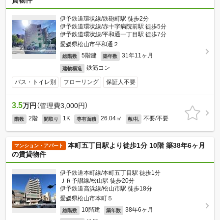
貸物件
伊予鉄道環状線/鉄砲町駅 徒歩2分
伊予鉄道環状線/赤十字病院前駅 徒歩5分
伊予鉄道環状線/平和通一丁目駅 徒歩7分
愛媛県松山市平和通２
5階建
31年11ヶ月
総階数
築年数
鉄筋コン
建物構造
バス・トイレ別
フローリング
保証人不要
3.5
万円
（管理費3,000円）
2階
1K
26.04㎡
不要/不要
階数
間取り
専有面積
敷/礼
本町五丁目駅より徒歩1分 10階 築38年6ヶ月
マンション・アパート
の賃貸物件
伊予鉄道本町線/本町五丁目駅 徒歩1分
ＪＲ予讃線/松山駅 徒歩20分
伊予鉄道高浜線/松山市駅 徒歩18分
愛媛県松山市本町５
10階建
38年6ヶ月
総階数
築年数