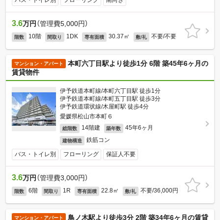
バス・トイレ別
フローリング
南向き
3.6
万円
（管理費5,000円）
10階
1DK
30.37㎡
不要/不要
階数
間取り
専有面積
敷/礼
本町六丁目駅より徒歩1分 6階 築45年6ヶ月の
マンション・アパート
賃貸物件
伊予鉄道本町線/本町六丁目駅 徒歩1分
伊予鉄道本町線/本町五丁目駅 徒歩3分
伊予鉄道環状線/木屋町駅 徒歩4分
愛媛県松山市本町６
14階建
45年6ヶ月
総階数
築年数
鉄筋コン
建物構造
バス・トイレ別
フローリング
保証人不要
3.6
万円
（管理費3,000円）
6階
1R
22.8㎡
不要/36,000円
階数
間取り
専有面積
敷/礼
鳥ノ木駅より徒歩3分 2階 築34年6ヶ月の賃貸
マンション・アパート