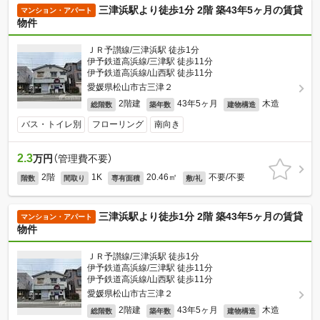
三津浜駅より徒歩1分 2階 築43年5ヶ月の賃貸
マンション・アパート
物件
ＪＲ予讃線/三津浜駅 徒歩1分
伊予鉄道高浜線/三津駅 徒歩11分
伊予鉄道高浜線/山西駅 徒歩11分
愛媛県松山市古三津２
2階建
43年5ヶ月
木造
総階数
築年数
建物構造
バス・トイレ別
フローリング
南向き
2.3
万円
（管理費不要）
2階
1K
20.46㎡
不要/不要
階数
間取り
専有面積
敷/礼
三津浜駅より徒歩1分 2階 築43年5ヶ月の賃貸
マンション・アパート
物件
ＪＲ予讃線/三津浜駅 徒歩1分
伊予鉄道高浜線/三津駅 徒歩11分
伊予鉄道高浜線/山西駅 徒歩11分
愛媛県松山市古三津２
2階建
43年5ヶ月
木造
総階数
築年数
建物構造