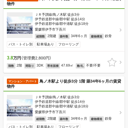
物件
ＪＲ予讃線/鳥ノ木駅 徒歩3分
伊予鉄道郡中線/郡中駅 徒歩14分
伊予鉄道郡中線/郡中港駅 徒歩18分
愛媛県伊予市下吾川
2階建
34年6ヶ月
鉄骨
総階数
築年数
建物構造
バス・トイレ別
駐車場あり
フローリング
3.8
万円
（管理費2,800円）
2階
3DK
47.69㎡
不要/不要
階数
間取り
専有面積
敷/礼
鳥ノ木駅より徒歩3分 1階 築34年6ヶ月の賃貸
マンション・アパート
物件
ＪＲ予讃線/鳥ノ木駅 徒歩3分
伊予鉄道郡中線/郡中駅 徒歩14分
伊予鉄道郡中線/郡中港駅 徒歩18分
愛媛県伊予市下吾川
2階建
34年6ヶ月
鉄骨
総階数
築年数
建物構造
バス・トイレ別
駐車場あり
フローリング