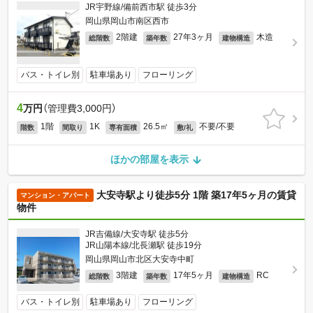
JR宇野線/備前西市駅 徒歩3分
岡山県岡山市南区西市
2階建
27年3ヶ月
木造
総階数
築年数
建物構造
バス・トイレ別
駐車場あり
フローリング
4
万円
（管理費3,000円）
1階
1K
26.5㎡
不要/不要
階数
間取り
専有面積
敷/礼
ほかの部屋を表示
大安寺駅より徒歩5分 1階 築17年5ヶ月の賃貸
マンション・アパート
物件
JR吉備線/大安寺駅 徒歩5分
JR山陽本線/北長瀬駅 徒歩19分
岡山県岡山市北区大安寺中町
3階建
17年5ヶ月
RC
総階数
築年数
建物構造
バス・トイレ別
駐車場あり
フローリング