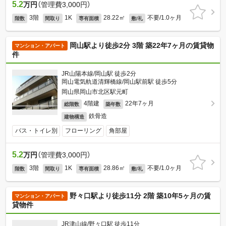
5.2
万円
（管理費3,000円）
3階
1K
28.22㎡
不要/1.0ヶ月
階数
間取り
専有面積
敷/礼
岡山駅より徒歩2分 3階 築22年7ヶ月の賃貸物
マンション・アパート
件
JR山陽本線/岡山駅 徒歩2分
岡山電気軌道清輝橋線/岡山駅前駅 徒歩5分
岡山県岡山市北区駅元町
4階建
22年7ヶ月
総階数
築年数
鉄骨造
建物構造
バス・トイレ別
フローリング
角部屋
5.2
万円
（管理費3,000円）
3階
1K
28.86㎡
不要/1.0ヶ月
階数
間取り
専有面積
敷/礼
野々口駅より徒歩11分 2階 築10年5ヶ月の賃
マンション・アパート
貸物件
JR津山線/野々口駅 徒歩11分