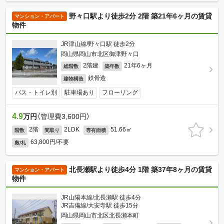
野々口駅より徒歩2分 2階 築21年6ヶ月の賃貸
マンション・アパート
物件
JR津山線/野々口駅 徒歩2分
岡山県岡山市北区御津野々口
2階建
21年6ヶ月
総階数
築年数
鉄骨造
建物構造
バス・トイレ別
駐車場あり
フローリング
4.9
万円
（管理費3,600円）
2階
2LDK
51.66㎡
階数
間取り
専有面積
63,800円/不要
敷/礼
北長瀬駅より徒歩4分 1階 築37年8ヶ月の賃貸
マンション・アパート
物件
JR山陽本線/北長瀬駅 徒歩4分
JR吉備線/大安寺駅 徒歩15分
岡山県岡山市北区北長瀬本町