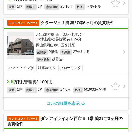
1階
1K
23.18㎡
不要/不要
階数
間取り
専有面積
敷/礼
クラージュ 1階 築27年6ヶ月の賃貸物件
マンション・アパート
JR山陽本線/西川原駅 徒歩3分
JR津山線/法界院駅 徒歩24分
岡山県岡山市中区西川原
2階建
27年6ヶ月
総階数
築年数
鉄骨造
建物構造
バス・トイレ別
駐車場あり
フローリング
3.6
万円
（管理費3,100円）
1階
1K
24.9㎡
50,000円/不要
階数
間取り
専有面積
敷/礼
ほかの部屋を表示
ダンディライオン西市Ｂ 1階 築27年3ヶ月の
マンション・アパート
賃貸物件