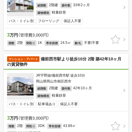
2階建
33年2ヶ月
総階数
築年数
軽量鉄骨
建物構造
バス・トイレ別
フローリング
保証人不要
3
万円
（管理費3,000円）
2階
1K
24.5㎡
不要/不要
階数
間取り
専有面積
敷/礼
備前西市駅より徒歩10分 2階 築42年10ヶ月
マンション・アパート
の賃貸物件
JR宇野線/備前西市駅 徒歩10分
岡山県岡山市南区西市
2階建
42年10ヶ月
総階数
築年数
軽量鉄骨
建物構造
バス・トイレ別
駐車場あり
保証人不要
3
万円
（管理費3,000円）
2階
3DK
43.89㎡
階数
間取り
専有面積