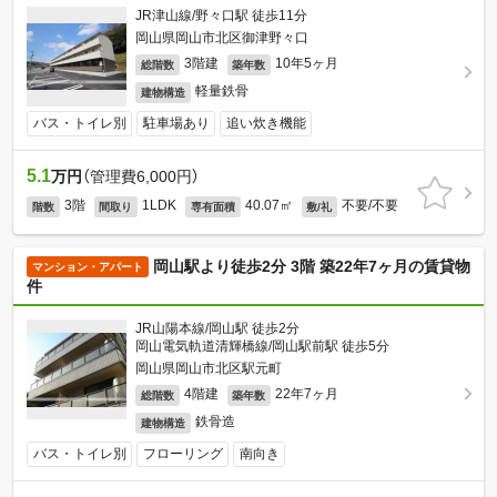
JR津山線/野々口駅 徒歩11分
岡山県岡山市北区御津野々口
3階建
10年5ヶ月
総階数
築年数
軽量鉄骨
建物構造
バス・トイレ別
駐車場あり
追い炊き機能
5.1
万円
（管理費6,000円）
3階
1LDK
40.07㎡
不要/不要
階数
間取り
専有面積
敷/礼
岡山駅より徒歩2分 3階 築22年7ヶ月の賃貸物
マンション・アパート
件
JR山陽本線/岡山駅 徒歩2分
岡山電気軌道清輝橋線/岡山駅前駅 徒歩5分
岡山県岡山市北区駅元町
4階建
22年7ヶ月
総階数
築年数
鉄骨造
建物構造
バス・トイレ別
フローリング
南向き