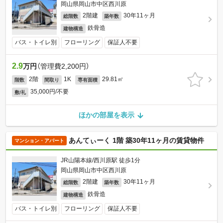
岡山県岡山市中区西川原
2階建
30年11ヶ月
総階数
築年数
鉄骨造
建物構造
バス・トイレ別
フローリング
保証人不要
2.9
万円
（管理費2,200円）
2階
1K
29.81㎡
階数
間取り
専有面積
35,000円/不要
敷/礼
ほかの部屋を表示
あんてぃーく 1階 築30年11ヶ月の賃貸物件
マンション・アパート
JR山陽本線/西川原駅 徒歩1分
岡山県岡山市中区西川原
2階建
30年11ヶ月
総階数
築年数
鉄骨造
建物構造
バス・トイレ別
フローリング
保証人不要