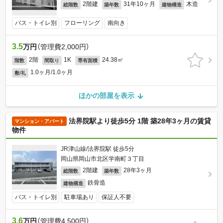
2階建
31年10ヶ月
木造
総階数
築年数
建物構造
バス・トイレ別
フローリング
南向き
3.5
万円
（管理費2,000円）
2階
1K
24.38㎡
階数
間取り
専有面積
1.0ヶ月/1.0ヶ月
敷/礼
ほかの部屋を表示
法界院駅より徒歩5分 1階 築28年3ヶ月の賃貸
マンション・アパート
物件
JR津山線/法界院駅 徒歩5分
岡山県岡山市北区学南町３丁目
2階建
28年3ヶ月
総階数
築年数
鉄骨造
建物構造
バス・トイレ別
駐車場あり
保証人不要
3.6
万円
（管理費4,500円）