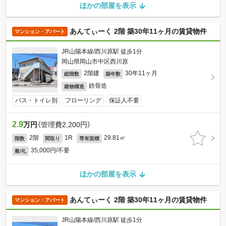
ほかの部屋を表示
あんてぃーく 2階 築30年11ヶ月の賃貸物件
マンション・アパート
JR山陽本線/西川原駅 徒歩1分
岡山県岡山市中区西川原
2階建
30年11ヶ月
総階数
築年数
鉄骨造
建物構造
バス・トイレ別
フローリング
保証人不要
2.9
万円
（管理費2,200円）
2階
1R
29.81㎡
階数
間取り
専有面積
35,000円/不要
敷/礼
ほかの部屋を表示
あんてぃーく 2階 築30年11ヶ月の賃貸物件
マンション・アパート
JR山陽本線/西川原駅 徒歩1分