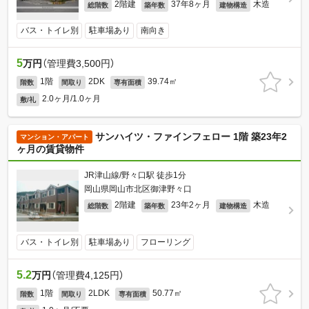
2階建
37年8ヶ月
木造
総階数
築年数
建物構造
バス・トイレ別
駐車場あり
南向き
5
万円
（管理費3,500円）
1階
2DK
39.74㎡
階数
間取り
専有面積
2.0ヶ月/1.0ヶ月
敷/礼
サンハイツ・ファインフェロー 1階 築23年2
マンション・アパート
ヶ月の賃貸物件
JR津山線/野々口駅 徒歩1分
岡山県岡山市北区御津野々口
2階建
23年2ヶ月
木造
総階数
築年数
建物構造
バス・トイレ別
駐車場あり
フローリング
5.2
万円
（管理費4,125円）
1階
2LDK
50.77㎡
階数
間取り
専有面積