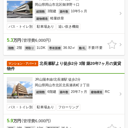
岡山県岡山市北区御津野々口
3階建
10年5ヶ月
総階数
築年数
軽量鉄骨
建物構造
バス・トイレ別
駐車場あり
追い炊き機能
5.3
万円
（管理費6,000円）
2階
1LDK
36.92㎡
不要/不要
階数
間取り
専有面積
敷/礼
北長瀬駅より徒歩2分 3階 築20年7ヶ月の賃貸
マンション・アパート
物件
JR山陽本線/北長瀬駅 徒歩2分
岡山県岡山市北区北長瀬表町２丁目
6階建
20年7ヶ月
RC
総階数
築年数
建物構造
バス・トイレ別
駐車場あり
フローリング
5.9
万円
（管理費6,000円）