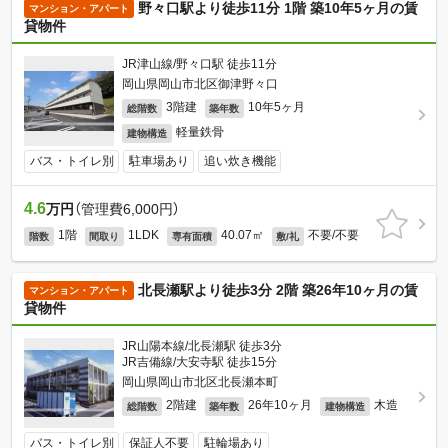
野々口駅より徒歩11分 1階 築10年5ヶ月の賃
マンション・アパート
貸物件
JR津山線/野々口駅 徒歩11分
岡山県岡山市北区御津野々口
3階建
10年5ヶ月
総階数
築年数
軽量鉄骨
建物構造
バス・トイレ別
駐車場あり
追い炊き機能
4.6
万円
（管理費6,000円）
1階
1LDK
40.07㎡
不要/不要
階数
間取り
専有面積
敷/礼
北長瀬駅より徒歩3分 2階 築26年10ヶ月の賃
マンション・アパート
貸物件
JR山陽本線/北長瀬駅 徒歩3分
JR吉備線/大安寺駅 徒歩15分
岡山県岡山市北区北長瀬本町
2階建
26年10ヶ月
木造
総階数
築年数
建物構造
バス・トイレ別
保証人不要
駐輪場あり