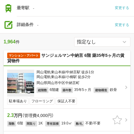
最寄駅
-
変更する
詳細条件
-
変更する
1,964
件
サンジェルマン中納言 6階 築35年5ヶ月の賃
マンション・アパート
貸物件
岡山電軌東山本線/中納言駅 徒歩1分
岡山電軌東山本線/小橋駅 徒歩2分
岡山県岡山市中区中納言町
6階建
35年5ヶ月
鉄骨
総階数
築年数
建物構造
駐車場あり
フローリング
保証人不要
2.3
万円
（管理費4,000円）
6階
1K
19.0㎡
不要/不要
階数
間取り
専有面積
敷/礼