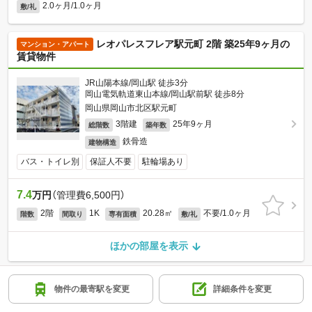
2.0ヶ月/1.0ヶ月
敷/礼
レオパレスフレア駅元町 2階 築25年9ヶ月の
マンション・アパート
賃貸物件
JR山陽本線/岡山駅 徒歩3分
岡山電気軌道東山本線/岡山駅前駅 徒歩8分
岡山県岡山市北区駅元町
3階建
25年9ヶ月
総階数
築年数
鉄骨造
建物構造
バス・トイレ別
保証人不要
駐輪場あり
7.4
万円
（管理費6,500円）
2階
1K
20.28㎡
不要/1.0ヶ月
階数
間取り
専有面積
敷/礼
ほかの部屋を表示
1ページ目
物件の最寄駅を変更
詳細条件を変更
前へ
次へ
全50ページ