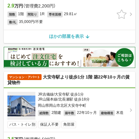
2.9
万円
（管理費2,200円）
1階
1R
29.81㎡
階数
間取り
専有面積
35,000円/不要
敷/礼
ほかの部屋を表示
大安寺駅より徒歩1分 1階 築22年10ヶ月の賃
マンション・アパート
貸物件
JR吉備線/大安寺駅 徒歩1分
JR山陽本線/北長瀬駅 徒歩18分
岡山県岡山市北区大安寺中町
2階建
22年10ヶ月
木造
総階数
築年数
建物構造
バス・トイレ別
保証人不要
角部屋