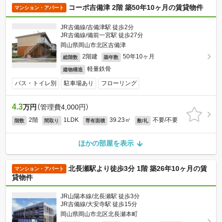
コーポ吉備津 2階 築50年10ヶ月の賃貸物件
マンション・アパート
JR吉備線/吉備津駅 徒歩2分
JR吉備線/備前一宮駅 徒歩27分
岡山県岡山市北区吉備津
2階建
50年10ヶ月
総階数
築年数
軽量鉄骨
建物構造
バス・トイレ別
駐車場あり
フローリング
4.3
万円
（管理費4,000円）
2階
1LDK
39.23㎡
不要/不要
階数
間取り
専有面積
敷/礼
ほかの部屋を表示
北長瀬駅より徒歩3分 1階 築26年10ヶ月の賃
マンション・アパート
貸物件
JR山陽本線/北長瀬駅 徒歩3分
JR吉備線/大安寺駅 徒歩15分
岡山県岡山市北区北長瀬本町