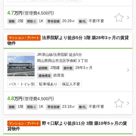
4.7
万円
（管理費4,500円）
2階
1K
20.28㎡
不要/不要
階数
間取り
専有面積
敷/礼
法界院駅より徒歩5分 1階 築28年3ヶ月の賃貸
マンション・アパート
物件
JR津山線/法界院駅 徒歩5分
岡山県岡山市北区学南町３丁目
2階建
28年3ヶ月
総階数
築年数
鉄骨造
建物構造
バス・トイレ別
駐車場あり
保証人不要
4.8
万円
（管理費4,500円）
1階
1K
23.18㎡
不要/不要
階数
間取り
専有面積
敷/礼
野々口駅より徒歩11分 3階 築10年5ヶ月の賃
マンション・アパート
貸物件