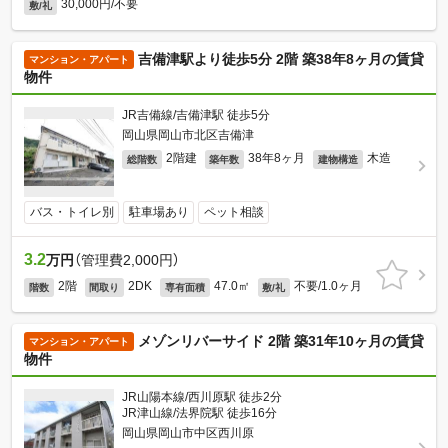
30,000円/不要
敷/礼
吉備津駅より徒歩5分 2階 築38年8ヶ月の賃貸
マンション・アパート
物件
JR吉備線/吉備津駅 徒歩5分
岡山県岡山市北区吉備津
2階建
38年8ヶ月
木造
総階数
築年数
建物構造
バス・トイレ別
駐車場あり
ペット相談
3.2
万円
（管理費2,000円）
2階
2DK
47.0㎡
不要/1.0ヶ月
階数
間取り
専有面積
敷/礼
メゾンリバーサイド 2階 築31年10ヶ月の賃貸
マンション・アパート
物件
JR山陽本線/西川原駅 徒歩2分
JR津山線/法界院駅 徒歩16分
岡山県岡山市中区西川原