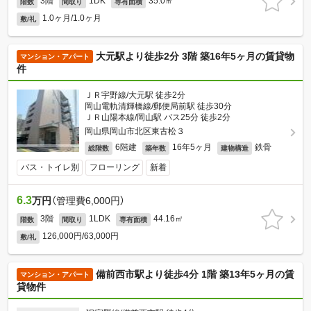
3階
1DK
35.0㎡
階数
間取り
専有面積
1.0ヶ月/1.0ヶ月
敷/礼
大元駅より徒歩2分 3階 築16年5ヶ月の賃貸物
マンション・アパート
件
ＪＲ宇野線/大元駅 徒歩2分
岡山電軌清輝橋線/郵便局前駅 徒歩30分
ＪＲ山陽本線/岡山駅 バス25分 徒歩2分
岡山県岡山市北区東古松３
6階建
16年5ヶ月
鉄骨
総階数
築年数
建物構造
バス・トイレ別
フローリング
新着
6.3
万円
（管理費6,000円）
3階
1LDK
44.16㎡
階数
間取り
専有面積
126,000円/63,000円
敷/礼
備前西市駅より徒歩4分 1階 築13年5ヶ月の賃
マンション・アパート
貸物件