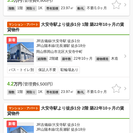
3.5
万円
（管理費6,500円）
1階
1K
23.97㎡
不要/1.0ヶ月
階数
間取り
専有面積
敷/礼
大安寺駅より徒歩1分 1階 築22年10ヶ月の賃
マンション・アパート
貸物件
新着
JR吉備線/大安寺駅 徒歩1分
JR山陽本線/北長瀬駅 徒歩18分
岡山県岡山市北区大安寺中町
2階建
22年10ヶ月
木造
総階数
築年数
建物構造
バス・トイレ別
保証人不要
駐輪場あり
4.2
万円
（管理費6,500円）
1階
1K
23.97㎡
不要/1.0ヶ月
階数
間取り
専有面積
敷/礼
大安寺駅より徒歩1分 2階 築22年10ヶ月の賃
マンション・アパート
貸物件
新着
JR吉備線/大安寺駅 徒歩1分
JR山陽本線/北長瀬駅 徒歩18分