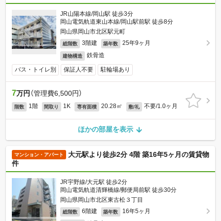
JR山陽本線/岡山駅 徒歩3分
岡山電気軌道東山本線/岡山駅前駅 徒歩8分
岡山県岡山市北区駅元町
3階建
25年9ヶ月
総階数
築年数
鉄骨造
建物構造
バス・トイレ別
保証人不要
駐輪場あり
7
万円
（管理費6,500円）
1階
1K
20.28㎡
不要/1.0ヶ月
階数
間取り
専有面積
敷/礼
ほかの部屋を表示
大元駅より徒歩2分 4階 築16年5ヶ月の賃貸物
マンション・アパート
件
JR宇野線/大元駅 徒歩2分
岡山電気軌道清輝橋線/郵便局前駅 徒歩30分
岡山県岡山市北区東古松３丁目
6階建
16年5ヶ月
総階数
築年数