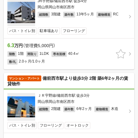
JR宇野線/備前西市駅 徒歩4分
岡山県岡山市南区西市
3階建
13年5ヶ月
RC
総階数
築年数
建物構造
バス・トイレ別
駐車場あり
フローリング
6.3
万円
（管理費5,000円）
1階
1LDK
40.4㎡
階数
間取り
専有面積
2.0ヶ月/1.0ヶ月
敷/礼
備前西市駅より徒歩3分 2階 築6年2ヶ月の賃
マンション・アパート
貸物件
ＪＲ宇野線/備前西市駅 徒歩3分
岡山県岡山市南区西市
2階建
6年2ヶ月
木造
総階数
築年数
建物構造
バス・トイレ別
フローリング
オートロック