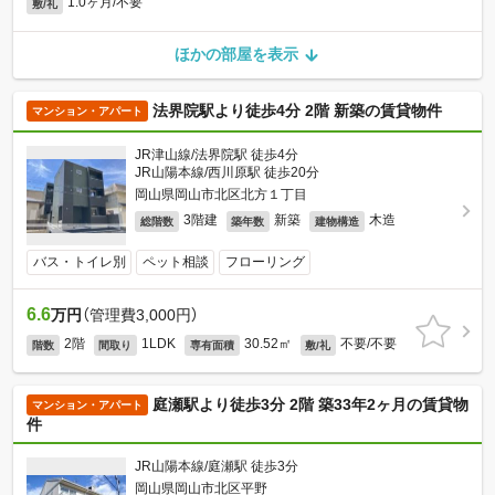
1.0ヶ月/不要
敷/礼
ほかの部屋を表示
法界院駅より徒歩4分 2階 新築の賃貸物件
マンション・アパート
JR津山線/法界院駅 徒歩4分
JR山陽本線/西川原駅 徒歩20分
岡山県岡山市北区北方１丁目
3階建
新築
木造
総階数
築年数
建物構造
バス・トイレ別
ペット相談
フローリング
6.6
万円
（管理費3,000円）
2階
1LDK
30.52㎡
不要/不要
階数
間取り
専有面積
敷/礼
庭瀬駅より徒歩3分 2階 築33年2ヶ月の賃貸物
マンション・アパート
件
JR山陽本線/庭瀬駅 徒歩3分
岡山県岡山市北区平野