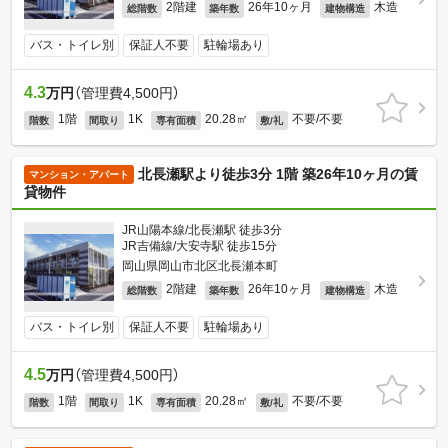
2階建
26年10ヶ月
木造
総階数
築年数
建物構造
バス・トイレ別
保証人不要
駐輪場あり
4.3
万円
（管理費4,500円）
1階
1K
20.28㎡
不要/不要
階数
間取り
専有面積
敷/礼
北長瀬駅より徒歩3分 1階 築26年10ヶ月の賃
マンション・アパート
貸物件
JR山陽本線/北長瀬駅 徒歩3分
JR吉備線/大安寺駅 徒歩15分
岡山県岡山市北区北長瀬本町
2階建
26年10ヶ月
木造
総階数
築年数
建物構造
バス・トイレ別
保証人不要
駐輪場あり
4.5
万円
（管理費4,500円）
1階
1K
20.28㎡
不要/不要
階数
間取り
専有面積
敷/礼