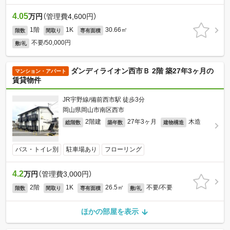
4.05
万円
（管理費4,600円）
1階
1K
30.66㎡
階数
間取り
専有面積
不要/50,000円
敷/礼
ダンディライオン西市Ｂ 2階 築27年3ヶ月の
マンション・アパート
賃貸物件
JR宇野線/備前西市駅 徒歩3分
岡山県岡山市南区西市
2階建
27年3ヶ月
木造
総階数
築年数
建物構造
バス・トイレ別
駐車場あり
フローリング
4.2
万円
（管理費3,000円）
2階
1K
26.5㎡
不要/不要
階数
間取り
専有面積
敷/礼
ほかの部屋を表示