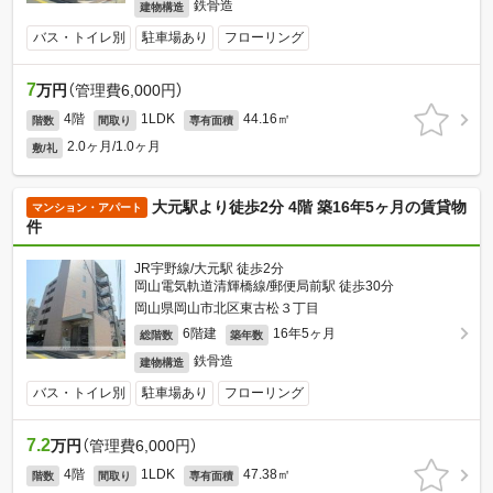
鉄骨造
建物構造
バス・トイレ別
駐車場あり
フローリング
7
万円
（管理費6,000円）
4階
1LDK
44.16㎡
階数
間取り
専有面積
2.0ヶ月/1.0ヶ月
敷/礼
大元駅より徒歩2分 4階 築16年5ヶ月の賃貸物
マンション・アパート
件
JR宇野線/大元駅 徒歩2分
岡山電気軌道清輝橋線/郵便局前駅 徒歩30分
岡山県岡山市北区東古松３丁目
6階建
16年5ヶ月
総階数
築年数
鉄骨造
建物構造
バス・トイレ別
駐車場あり
フローリング
7.2
万円
（管理費6,000円）
4階
1LDK
47.38㎡
階数
間取り
専有面積