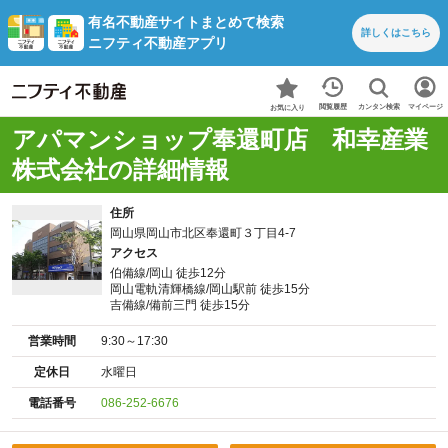
有名不動産サイトまとめて検索
詳しくは
こちら
ニフティ不動産アプリ
カンタン検索
閲覧履歴
マイページ
お気に入り
アパマンショップ奉還町店 和幸産業
株式会社の詳細情報
住所
岡山県岡山市北区奉還町３丁目4-7
アクセス
伯備線/岡山 徒歩12分
岡山電軌清輝橋線/岡山駅前 徒歩15分
吉備線/備前三門 徒歩15分
営業時間
9:30～17:30
定休日
水曜日
電話番号
086-252-6676