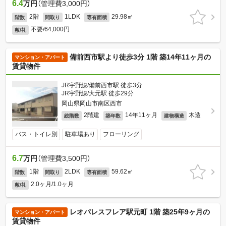
6.4
万円
（管理費3,000円）
2階
1LDK
29.98㎡
階数
間取り
専有面積
不要/64,000円
敷/礼
備前西市駅より徒歩3分 1階 築14年11ヶ月の
マンション・アパート
賃貸物件
JR宇野線/備前西市駅 徒歩3分
JR宇野線/大元駅 徒歩29分
岡山県岡山市南区西市
2階建
14年11ヶ月
木造
総階数
築年数
建物構造
バス・トイレ別
駐車場あり
フローリング
6.7
万円
（管理費3,500円）
1階
2LDK
59.62㎡
階数
間取り
専有面積
2.0ヶ月/1.0ヶ月
敷/礼
レオパレスフレア駅元町 1階 築25年9ヶ月の
マンション・アパート
賃貸物件