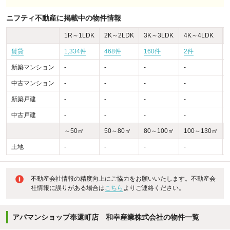
ニフティ不動産に掲載中の物件情報
1R～1LDK
2K～2LDK
3K～3LDK
4K～4LDK
賃貸
1,334件
468件
160件
2件
-
新築マンション
-
-
-
-
-
中古マンション
-
-
-
-
-
新築戸建
-
-
-
-
-
中古戸建
-
-
-
-
-
～50㎡
50～80㎡
80～100㎡
100～130㎡
土地
-
-
-
-
-
不動産会社情報の精度向上にご協力をお願いいたします。不動産会
社情報に誤りがある場合は
こちら
よりご連絡ください。
アパマンショップ奉還町店 和幸産業株式会社の物件一覧