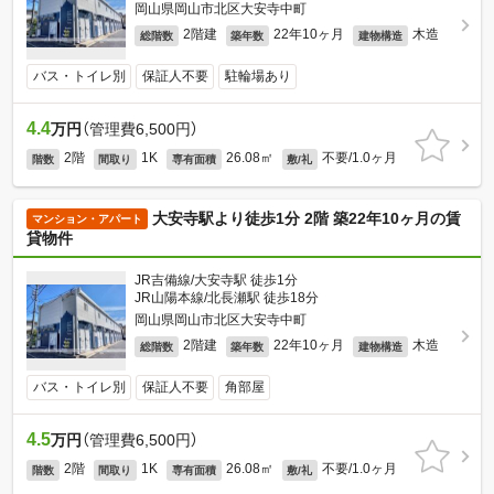
岡山県岡山市北区大安寺中町
2階建
22年10ヶ月
木造
総階数
築年数
建物構造
バス・トイレ別
保証人不要
駐輪場あり
4.4
万円
（管理費6,500円）
2階
1K
26.08㎡
不要/1.0ヶ月
階数
間取り
専有面積
敷/礼
大安寺駅より徒歩1分 2階 築22年10ヶ月の賃
マンション・アパート
貸物件
JR吉備線/大安寺駅 徒歩1分
JR山陽本線/北長瀬駅 徒歩18分
岡山県岡山市北区大安寺中町
2階建
22年10ヶ月
木造
総階数
築年数
建物構造
バス・トイレ別
保証人不要
角部屋
4.5
万円
（管理費6,500円）
2階
1K
26.08㎡
不要/1.0ヶ月
階数
間取り
専有面積
敷/礼