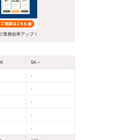
で業務効率アップ！
DK
5K～
-
-
-
-
-