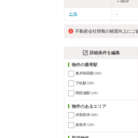
～50㎡
土地
-
不動産会社情報の精度向上にご
詳細条件を編集
物件の最寄駅
東岸和田駅
（6件）
下松駅
（3件）
岡田浦駅
（1件）
物件のあるエリア
岸和田市
（8件）
泉南市
（1件）
取扱物件