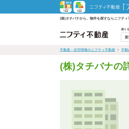
(株)タチバナから、物件を探すならニフテ
借り
賃
不動産・住宅情報のニフティ不動産
不動
(株)タチバナの