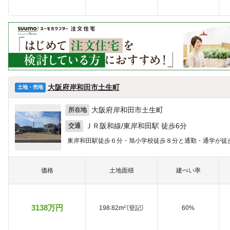
大阪府岸和田市土生町
土地・売地
大阪府岸和田市土生町
所在地
ＪＲ阪和線/東岸和田駅 徒歩6分
交通
東岸和田駅徒歩６分・旭小学校徒歩８分と通勤・通学が徒
価格
土地面積
建ぺい率
3138万円
198.82m²（登記）
60%