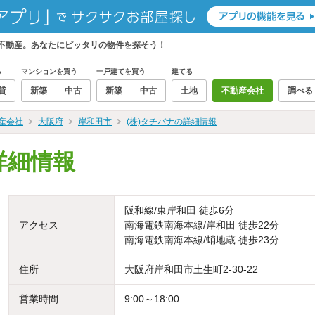
ィ不動産。あなたにピッタリの物件を探そう！
る
マンションを買う
一戸建てを買う
建てる
貸
新築
中古
新築
中古
土地
不動産会社
調べる
産会社
大阪府
岸和田市
(株)タチバナの詳細情報
詳細情報
阪和線/東岸和田 徒歩6分
アクセス
南海電鉄南海本線/岸和田 徒歩22分
南海電鉄南海本線/蛸地蔵 徒歩23分
住所
大阪府岸和田市土生町2-30-22
営業時間
9:00～18:00