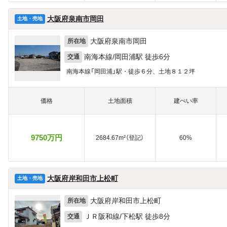
大阪府泉南市岡田
土地・売地
大阪府泉南市岡田
所在地
南海本線/岡田浦駅 徒歩6分
交通
南海本線「岡田浦」駅・徒歩６分、土地８１２坪
価格
土地面積
建ぺい率
9750万円
2684.67m²（登記）
60%
大阪府岸和田市上松町
土地・売地
大阪府岸和田市上松町
所在地
ＪＲ阪和線/下松駅 徒歩8分
交通