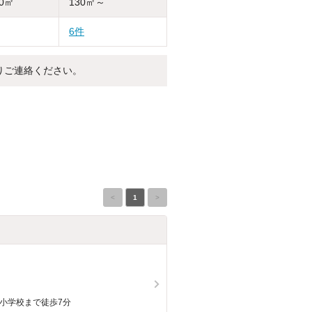
30㎡
130㎡～
6件
りご連絡ください。
<
1
>
南小学校まで徒歩7分