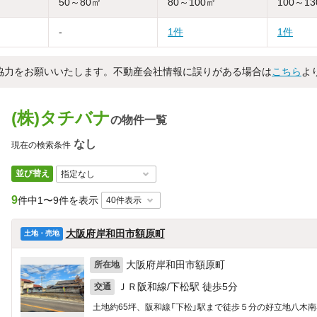
50～80㎡
80～100㎡
100～1
-
1件
1件
協力をお願いいたします。不動産会社情報に誤りがある場合は
こちら
よ
(株)タチバナ
の物件一覧
なし
現在の検索条件
並び替え
9
件中
1〜9件を表示
大阪府岸和田市額原町
土地・売地
大阪府岸和田市額原町
所在地
ＪＲ阪和線/下松駅 徒歩5分
交通
土地約65坪、阪和線「下松」駅まで徒歩５分の好立地八木