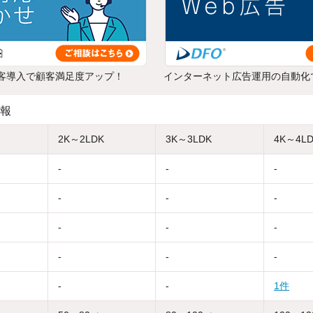
客導入で顧客満足度アップ！
インターネット広告運用の自動化
報
2K～2LDK
3K～3LDK
4K～4L
-
-
-
-
-
-
-
-
-
-
-
-
-
-
1件