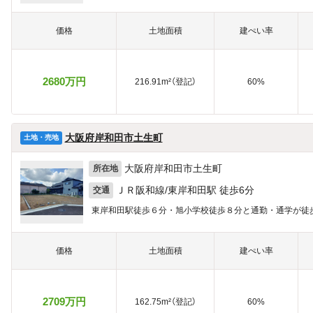
価格
土地面積
建ぺい率
2680万円
216.91m²（登記）
60%
大阪府岸和田市土生町
土地・売地
大阪府岸和田市土生町
所在地
ＪＲ阪和線/東岸和田駅 徒歩6分
交通
東岸和田駅徒歩６分・旭小学校徒歩８分と通勤・通学が徒
価格
土地面積
建ぺい率
2709万円
162.75m²（登記）
60%