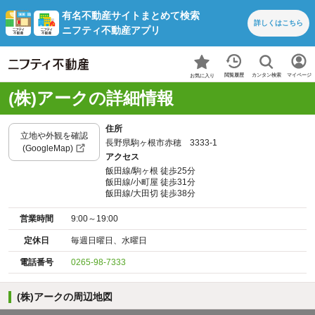
有名不動産サイトまとめて検索
詳しくは
こちら
ニフティ不動産アプリ
カンタン検索
閲覧履歴
マイページ
お気に入り
(株)アークの詳細情報
住所
立地や外観を確認
長野県駒ヶ根市赤穂 3333-1
(GoogleMap)
アクセス
飯田線/駒ヶ根 徒歩25分
飯田線/小町屋 徒歩31分
飯田線/大田切 徒歩38分
営業時間
9:00～19:00
定休日
毎週日曜日、水曜日
電話番号
0265-98-7333
(株)アークの周辺地図