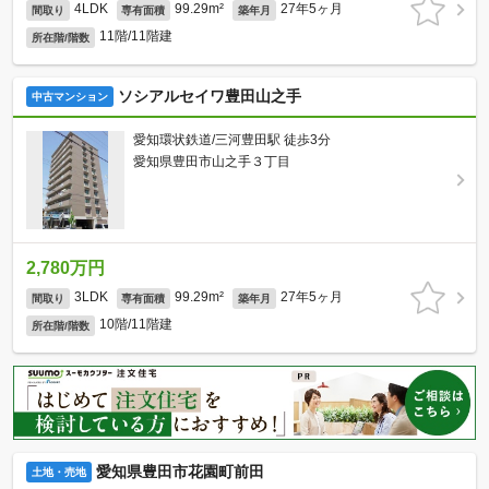
4LDK
99.29m²
27年5ヶ月
間取り
専有面積
築年月
11階/11階建
所在階/階数
ソシアルセイワ豊田山之手
中古マンション
愛知環状鉄道/三河豊田駅 徒歩3分
愛知県豊田市山之手３丁目
2,780万円
3LDK
99.29m²
27年5ヶ月
間取り
専有面積
築年月
10階/11階建
所在階/階数
愛知県豊田市花園町前田
土地・売地