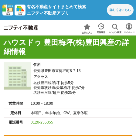
有名不動産サイトまとめて検索
詳しくは
こちら
ニフティ不動産アプリ
カンタン検索
閲覧履歴
マイページ
お気に入り
ハウスドゥ 豊田梅坪(株)豊田興産の詳
細情報
住所
愛知県豊田市東梅坪町8-7-13
アクセス
名鉄豊田線/梅坪 徒歩5分
愛知環状鉄道/愛環梅坪 徒歩7分
名鉄三河線/越戸 徒歩25分
営業時間
10:00～18:00
定休日
水曜日、年末年始、GW、夏季休暇
電話番号
0120-255355