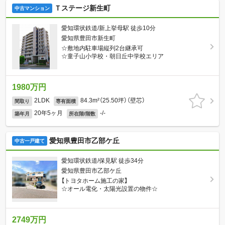
Ｔステージ新生町
中古マンション
愛知環状鉄道/新上挙母駅 徒歩10分
愛知県豊田市新生町
☆敷地内駐車場縦列2台継承可
☆童子山小学校・朝日丘中学校エリア
1980万円
2LDK
84.3m²（25.50坪）（壁芯）
間取り
専有面積
20年5ヶ月
-/-
築年月
所在階/階数
愛知県豊田市乙部ケ丘
中古一戸建て
愛知環状鉄道/保見駅 徒歩34分
愛知県豊田市乙部ケ丘
【トヨタホーム施工の家】
☆オール電化・太陽光設置の物件☆
2749万円