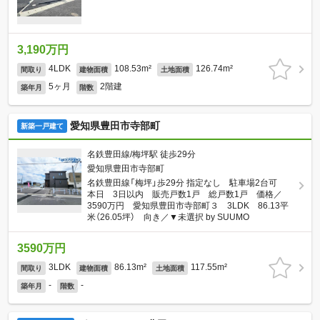
3,190万円
4LDK
108.53m²
126.74m²
間取り
建物面積
土地面積
5ヶ月
2階建
築年月
階数
愛知県豊田市寺部町
新築一戸建て
名鉄豊田線/梅坪駅 徒歩29分
愛知県豊田市寺部町
名鉄豊田線「梅坪」歩29分 指定なし 駐車場2台可
本日 3日以内 販売戸数1戸 総戸数1戸 価格／
3590万円 愛知県豊田市寺部町３ 3LDK 86.13平
米（26.05坪） 向き／▼未選択 by SUUMO
3590万円
3LDK
86.13m²
117.55m²
間取り
建物面積
土地面積
-
-
築年月
階数