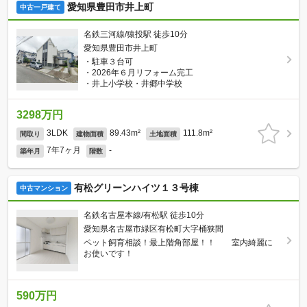
愛知県豊田市井上町
中古一戸建て
名鉄三河線/猿投駅 徒歩10分
愛知県豊田市井上町
・駐車３台可
・2026年６月リフォーム完工
・井上小学校・井郷中学校
3298万円
3LDK
89.43m²
111.8m²
間取り
建物面積
土地面積
7年7ヶ月
-
築年月
階数
有松グリーンハイツ１３号棟
中古マンション
名鉄名古屋本線/有松駅 徒歩10分
愛知県名古屋市緑区有松町大字桶狭間
ペット飼育相談！最上階角部屋！！ 室内綺麗に
お使いです！
590万円