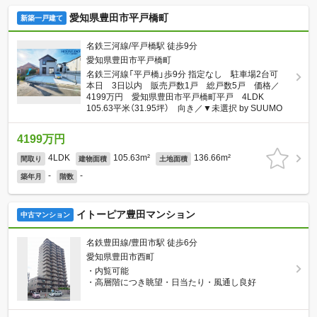
愛知県豊田市平戸橋町
新築一戸建て
名鉄三河線/平戸橋駅 徒歩9分
愛知県豊田市平戸橋町
名鉄三河線「平戸橋」歩9分 指定なし 駐車場2台可
本日 3日以内 販売戸数1戸 総戸数5戸 価格／
4199万円 愛知県豊田市平戸橋町平戸 4LDK
105.63平米（31.95坪） 向き／▼未選択 by SUUMO
4199万円
4LDK
105.63m²
136.66m²
間取り
建物面積
土地面積
-
-
築年月
階数
イトーピア豊田マンション
中古マンション
名鉄豊田線/豊田市駅 徒歩6分
愛知県豊田市西町
・内覧可能
・高層階につき眺望・日当たり・風通し良好