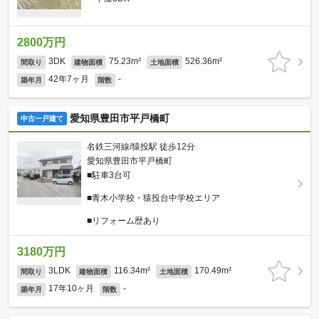
2800万円
3DK
75.23m²
526.36m²
間取り
建物面積
土地面積
42年7ヶ月
-
築年月
階数
愛知県豊田市平戸橋町
中古一戸建て
名鉄三河線/猿投駅 徒歩12分
愛知県豊田市平戸橋町
■駐車3台可
■青木小学校・猿投台中学校エリア
■リフォーム歴あり
3180万円
3LDK
116.34m²
170.49m²
間取り
建物面積
土地面積
17年10ヶ月
-
築年月
階数