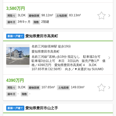
3,580万円
3LDK
98.12m²
83.13m²
間取り
建物面積
土地面積
3年9ヶ月
2階建
築年月
階数
愛知県豊田市高美町
新築一戸建て
名鉄三河線/若林駅 徒歩19分
愛知県豊田市高美町
名鉄三河線「若林」歩19分 指定なし 駐車場2台可
駐車場3台以上可 本日 3日以内 販売戸数1戸 価
格／4390万円 愛知県豊田市高美町４ 3LDK
107.65平米（32.56坪） 向き／▼未選択 by SUUMO
4390万円
3LDK
107.65m²
149.03m²
間取り
建物面積
土地面積
-
-
築年月
階数
愛知県豊田市山之手
新築一戸建て