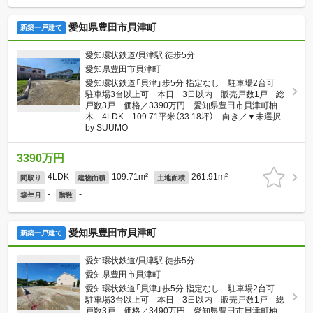
愛知県豊田市貝津町
新築一戸建て
愛知環状鉄道/貝津駅 徒歩5分
愛知県豊田市貝津町
愛知環状鉄道「貝津」歩5分 指定なし 駐車場2台可
駐車場3台以上可 本日 3日以内 販売戸数1戸 総
戸数3戸 価格／3390万円 愛知県豊田市貝津町柚
木 4LDK 109.71平米（33.18坪） 向き／▼未選択
by SUUMO
3390万円
4LDK
109.71m²
261.91m²
間取り
建物面積
土地面積
-
-
築年月
階数
愛知県豊田市貝津町
新築一戸建て
愛知環状鉄道/貝津駅 徒歩5分
愛知県豊田市貝津町
愛知環状鉄道「貝津」歩5分 指定なし 駐車場2台可
駐車場3台以上可 本日 3日以内 販売戸数1戸 総
戸数3戸 価格／3490万円 愛知県豊田市貝津町柚