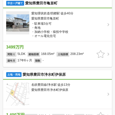
愛知県豊田市亀首町
中古一戸建て
愛知環状鉄道/四郷駅 徒歩40分
愛知県豊田市亀首町
・駐車場3台可
・角地
・加納小学校・猿投中学校
・オール電化住宅
3499万円
5LDK
168.05m²
208.23m²
間取り
建物面積
土地面積
17年6ヶ月
-
築年月
階数
愛知県豊田市浄水町伊保原
土地・売地
名鉄豊田線/浄水駅 徒歩13分
愛知県豊田市浄水町伊保原
1,400万円