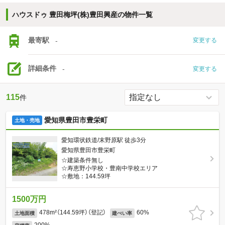
ハウスドゥ 豊田梅坪(株)豊田興産の物件一覧
最寄駅
-
変更する
詳細条件
-
変更する
115
件
愛知県豊田市豊栄町
土地・売地
愛知環状鉄道/末野原駅 徒歩3分
愛知県豊田市豊栄町
☆建築条件無し
☆寿恵野小学校・豊南中学校エリア
☆敷地：144.59坪
1500万円
478m²（144.59坪）（登記）
60%
土地面積
建ぺい率