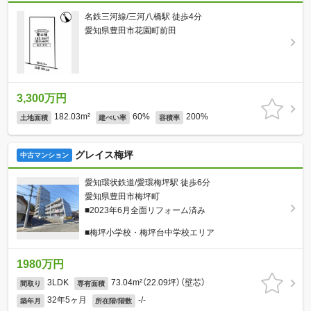
名鉄三河線/三河八橋駅 徒歩4分
愛知県豊田市花園町前田
3,300万円
182.03m²
60%
200%
土地面積
建ぺい率
容積率
グレイス梅坪
中古マンション
愛知環状鉄道/愛環梅坪駅 徒歩6分
愛知県豊田市梅坪町
■2023年6月全面リフォーム済み
■梅坪小学校・梅坪台中学校エリア
1980万円
3LDK
73.04m²（22.09坪）（壁芯）
間取り
専有面積
32年5ヶ月
-/-
築年月
所在階/階数