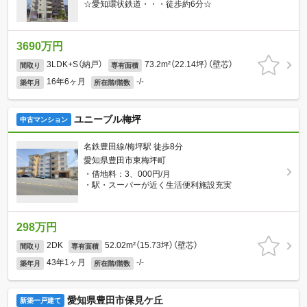
☆愛知環状鉄道・・・徒歩約6分☆
3690万円
3LDK+S（納戸）
73.2m²（22.14坪）（壁芯）
間取り
専有面積
16年6ヶ月
-/-
築年月
所在階/階数
ユニーブル梅坪
中古マンション
名鉄豊田線/梅坪駅 徒歩8分
愛知県豊田市東梅坪町
・借地料：3、000円/月
・駅・スーパーが近く生活便利施設充実
298万円
2DK
52.02m²（15.73坪）（壁芯）
間取り
専有面積
43年1ヶ月
-/-
築年月
所在階/階数
愛知県豊田市保見ケ丘
新築一戸建て