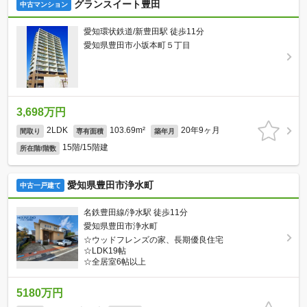
グランスイート豊田
中古マンション
愛知環状鉄道/新豊田駅 徒歩11分
愛知県豊田市小坂本町５丁目
3,698万円
2LDK
103.69m²
20年9ヶ月
間取り
専有面積
築年月
15階/15階建
所在階/階数
愛知県豊田市浄水町
中古一戸建て
名鉄豊田線/浄水駅 徒歩11分
愛知県豊田市浄水町
☆ウッドフレンズの家、長期優良住宅
☆LDK19帖
☆全居室6帖以上
5180万円