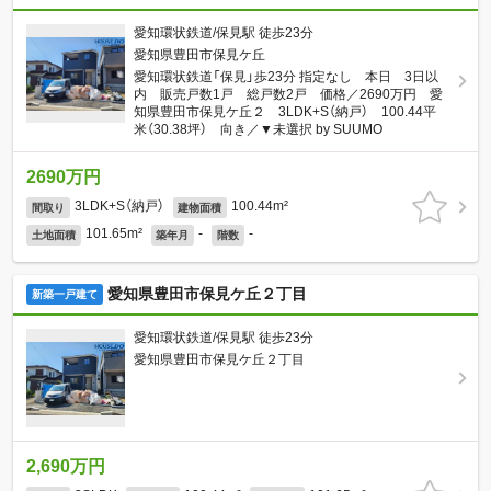
愛知環状鉄道/保見駅 徒歩23分
愛知県豊田市保見ケ丘
愛知環状鉄道「保見」歩23分 指定なし 本日 3日以
内 販売戸数1戸 総戸数2戸 価格／2690万円 愛
知県豊田市保見ケ丘２ 3LDK+S（納戸） 100.44平
米（30.38坪） 向き／▼未選択 by SUUMO
2690万円
3LDK+S（納戸）
100.44m²
間取り
建物面積
101.65m²
-
-
土地面積
築年月
階数
愛知県豊田市保見ケ丘２丁目
新築一戸建て
愛知環状鉄道/保見駅 徒歩23分
愛知県豊田市保見ケ丘２丁目
2,690万円