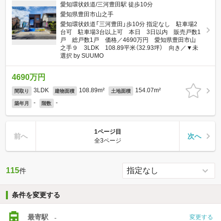
愛知環状鉄道/三河豊田駅 徒歩10分
愛知県豊田市山之手
愛知環状鉄道「三河豊田」歩10分 指定なし 駐車場2
台可 駐車場3台以上可 本日 3日以内 販売戸数1
戸 総戸数1戸 価格／4690万円 愛知県豊田市山
之手９ 3LDK 108.89平米（32.93坪） 向き／▼未
選択 by SUUMO
4690万円
3LDK
108.89m²
154.07m²
間取り
建物面積
土地面積
-
-
築年月
階数
1ページ目
前へ
次へ
全3ページ
115
件
条件を変更する
最寄駅
-
変更する