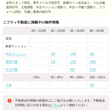
女性スタッフ対応、電子メールで対応可、提携ローン会社あり、つなぎ融
資対応可、土地買取、中古マンション買取り、中古一戸建て買取り、リフ
ォーム対応、引越し業者の紹介可
ニフティ不動産に掲載中の物件情報
1R～1LDK
2K～2LDK
3K～3LDK
4K～4LDK
賃貸
-
-
-
-
-
新築マンション
-
-
-
-
-
中古マンション
-
3件
14件
2件
-
新築戸建
-
1件
13件
19件
中古戸建
-
-
9件
21件
～50㎡
50～80㎡
80～100㎡
100～130㎡
土地
-
-
-
2件
不動産会社情報の精度向上にご協力をお願いいたします。不動産会
社情報に誤りがある場合は
こちら
よりご連絡ください。