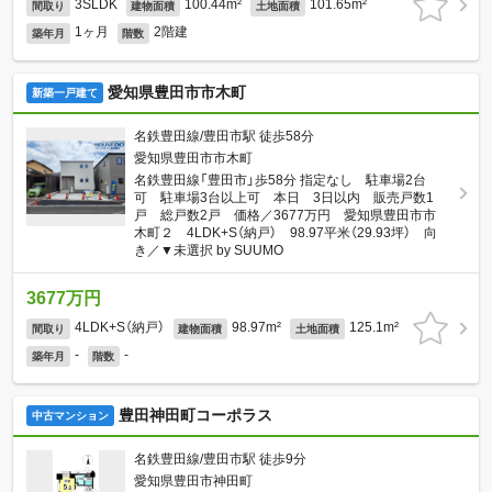
3SLDK
100.44m²
101.65m²
間取り
建物面積
土地面積
1ヶ月
2階建
築年月
階数
愛知県豊田市市木町
新築一戸建て
名鉄豊田線/豊田市駅 徒歩58分
愛知県豊田市市木町
名鉄豊田線「豊田市」歩58分 指定なし 駐車場2台
可 駐車場3台以上可 本日 3日以内 販売戸数1
戸 総戸数2戸 価格／3677万円 愛知県豊田市市
木町２ 4LDK+S（納戸） 98.97平米（29.93坪） 向
き／▼未選択 by SUUMO
3677万円
4LDK+S（納戸）
98.97m²
125.1m²
間取り
建物面積
土地面積
-
-
築年月
階数
豊田神田町コーポラス
中古マンション
名鉄豊田線/豊田市駅 徒歩9分
愛知県豊田市神田町