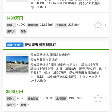
木 4LDK 112.62平米（34.06坪） 向き／▼未選択
by SUUMO
3490万円
4LDK
112.62m²
238.8m²
間取り
建物面積
土地面積
-
-
築年月
階数
愛知県豊田市貝津町
新築一戸建て
愛知環状鉄道/貝津駅 徒歩5分
愛知県豊田市貝津町
愛知環状鉄道「貝津」歩5分 指定なし 駐車場2台可
駐車場3台以上可 本日 3日以内 販売戸数1戸 総
戸数3戸 価格／3590万円 愛知県豊田市貝津町柚
木 4LDK 108.06平米（32.68坪） 向き／▼未選択
by SUUMO
3590万円
4LDK
108.06m²
190.57m²
間取り
建物面積
土地面積
-
-
築年月
階数