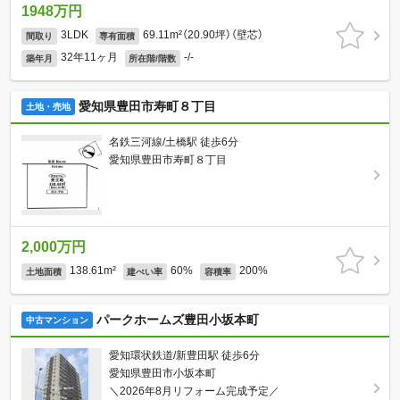
1948万円
3LDK
69.11m²（20.90坪）（壁芯）
間取り
専有面積
32年11ヶ月
-/-
築年月
所在階/階数
愛知県豊田市寿町８丁目
土地・売地
名鉄三河線/土橋駅 徒歩6分
愛知県豊田市寿町８丁目
2,000万円
138.61m²
60%
200%
土地面積
建ぺい率
容積率
パークホームズ豊田小坂本町
中古マンション
愛知環状鉄道/新豊田駅 徒歩6分
愛知県豊田市小坂本町
＼2026年8月リフォーム完成予定／