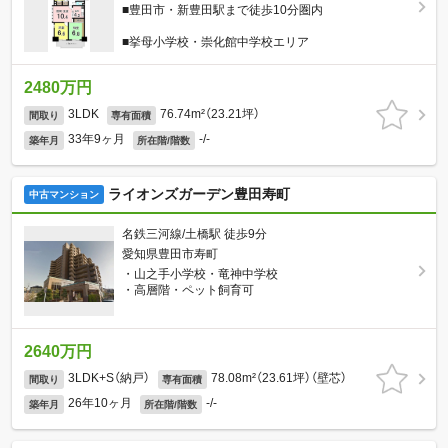
■豊田市・新豊田駅まで徒歩10分圏内
■挙母小学校・崇化館中学校エリア
2480万円
3LDK
76.74m²（23.21坪）
間取り
専有面積
33年9ヶ月
-/-
築年月
所在階/階数
ライオンズガーデン豊田寿町
中古マンション
名鉄三河線/土橋駅 徒歩9分
愛知県豊田市寿町
・山之手小学校・竜神中学校
・高層階・ペット飼育可
2640万円
3LDK+S（納戸）
78.08m²（23.61坪）（壁芯）
間取り
専有面積
26年10ヶ月
-/-
築年月
所在階/階数