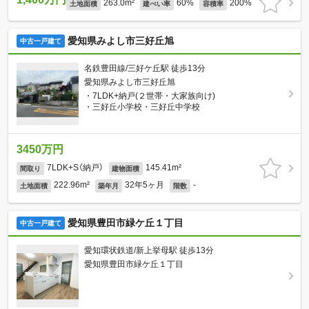
263.0m²
60%
200%
土地面積
建ぺい率
容積率
愛知県みよし市三好丘旭
中古一戸建て
名鉄豊田線/三好ケ丘駅 徒歩13分
愛知県みよし市三好丘旭
・7LDK+納戸(２世帯・大家族向け)
・三好丘小学校・三好丘中学校
3450万円
7LDK+S（納戸）
145.41m²
間取り
建物面積
222.96m²
32年5ヶ月
-
土地面積
築年月
階数
愛知県豊田市緑ケ丘１丁目
中古一戸建て
愛知環状鉄道/新上挙母駅 徒歩13分
愛知県豊田市緑ケ丘１丁目