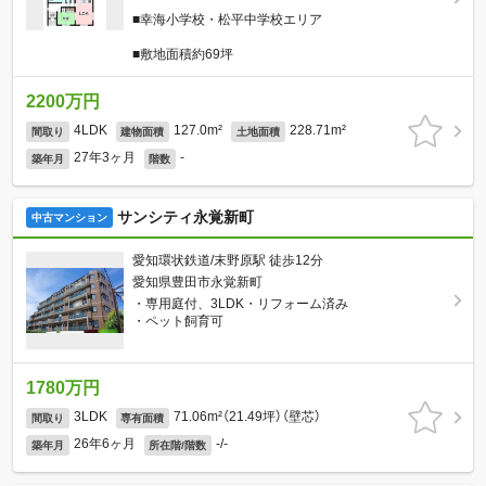
■幸海小学校・松平中学校エリア
■敷地面積約69坪
2200万円
4LDK
127.0m²
228.71m²
間取り
建物面積
土地面積
27年3ヶ月
-
築年月
階数
サンシティ永覚新町
中古マンション
愛知環状鉄道/末野原駅 徒歩12分
愛知県豊田市永覚新町
・専用庭付、3LDK・リフォーム済み
・ペット飼育可
1780万円
3LDK
71.06m²（21.49坪）（壁芯）
間取り
専有面積
26年6ヶ月
-/-
築年月
所在階/階数