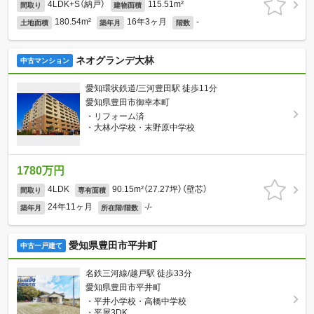
4LDK+S（納戸）
115.51m²
間取り
建物面積
180.54m²
16年3ヶ月
-
土地面積
築年月
階数
ネオグランデ大林
中古マンション
愛知環状鉄道/三河豊田駅 徒歩11分
愛知県豊田市御幸本町
・リフォーム済
・大林小学校・末野原中学校
1780万円
4LDK
90.15m²（27.27坪）（壁芯）
間取り
専有面積
24年11ヶ月
-/-
築年月
所在階/階数
愛知県豊田市平井町
中古一戸建て
名鉄三河線/越戸駅 徒歩33分
愛知県豊田市平井町
・平井小学校・高橋中学校
・平屋3DK