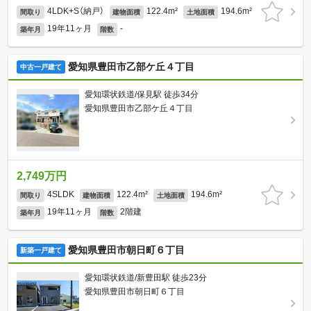
4LDK+S（納戸）
122.4m²
194.6m²
間取り
建物面積
土地面積
19年11ヶ月
-
築年月
階数
愛知県豊田市乙部ケ丘４丁目
中古一戸建て
愛知環状鉄道/保見駅 徒歩34分
愛知県豊田市乙部ケ丘４丁目
2,749万円
4SLDK
122.4m²
194.6m²
間取り
建物面積
土地面積
19年11ヶ月
2階建
築年月
階数
愛知県豊田市朝日町６丁目
新築一戸建て
愛知環状鉄道/新豊田駅 徒歩23分
愛知県豊田市朝日町６丁目