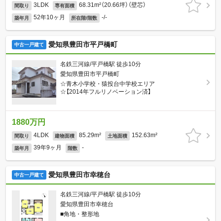
3LDK
68.31m²（20.66坪）（壁芯）
間取り
専有面積
52年10ヶ月
-/-
築年月
所在階/階数
愛知県豊田市平戸橋町
中古一戸建て
名鉄三河線/平戸橋駅 徒歩10分
愛知県豊田市平戸橋町
☆青木小学校・猿投台中学校エリア
☆【2014年フルリノベーション済】
1880万円
4LDK
85.29m²
152.63m²
間取り
建物面積
土地面積
39年9ヶ月
-
築年月
階数
愛知県豊田市幸穂台
中古一戸建て
名鉄三河線/平戸橋駅 徒歩10分
愛知県豊田市幸穂台
■角地・整形地