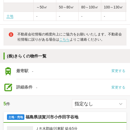
～50㎡
50～80㎡
80～100㎡
100～130㎡
土地
-
-
-
-
不動産会社情報の精度向上にご協力をお願いいたします。不動産会
社情報に誤りがある場合は
こちら
よりご連絡ください。
(株)きらくの物件一覧
最寄駅
-
変更する
詳細条件
-
変更する
5
件
福島県須賀川市小作田字谷地
土地・売地
ＪＲ水郡線/川東駅 徒歩5分