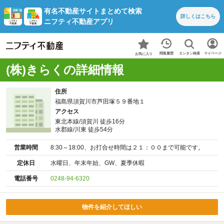
有名不動産サイトまとめて検索
詳しくは
こちら
ニフティ不動産アプリ
カンタン検索
閲覧履歴
マイページ
お気に入り
(株)きらくの詳細情報
住所
福島県須賀川市芦田塚５９番地１
アクセス
東北本線/須賀川 徒歩16分
水郡線/川東 徒歩54分
営業時間
8:30～18:00、お打合せ時間は２１：００まで可能です。
定休日
水曜日、年末年始、GW、夏季休暇
電話番号
0248-94-6320
物件を紹介してほしい