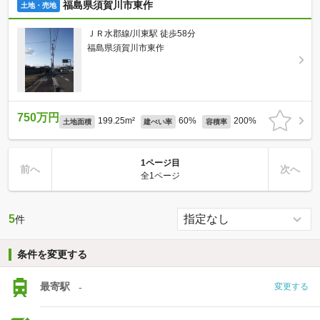
福島県須賀川市東作
土地・売地
ＪＲ水郡線/川東駅 徒歩58分
福島県須賀川市東作
750万円
199.25m²
60%
200%
土地面積
建ぺい率
容積率
1ページ目
前へ
次へ
全1ページ
5
件
条件を変更する
最寄駅
-
変更する