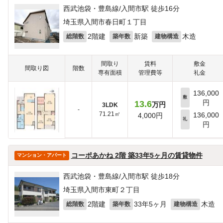
西武池袋・豊島線/入間市駅 徒歩16分
埼玉県入間市春日町１丁目
2階建
新築
木造
総階数
築年数
建物構造
間取り
賃料
敷金
間取り図
階数
専有面積
管理費等
礼金
136,000
敷
円
13.6
万円
3LDK
-
71.21㎡
136,000
4,000円
礼
円
コーポあかね 2階 築33年5ヶ月の賃貸物件
マンション・アパート
西武池袋・豊島線/入間市駅 徒歩18分
埼玉県入間市東町２丁目
2階建
33年5ヶ月
木造
総階数
築年数
建物構造