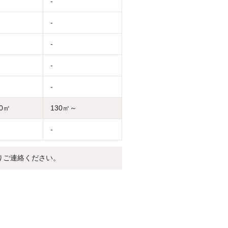
-
-
-
-
-
30㎡
130㎡～
-
りご連絡ください。