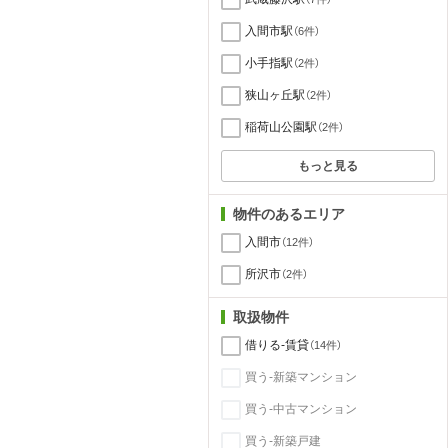
入間市駅
（6件）
小手指駅
（2件）
狭山ヶ丘駅
（2件）
稲荷山公園駅
（2件）
もっと見る
物件のあるエリア
入間市
（12件）
所沢市
（2件）
取扱物件
借りる-賃貸
（14件）
買う-新築マンション
買う-中古マンション
買う-新築戸建