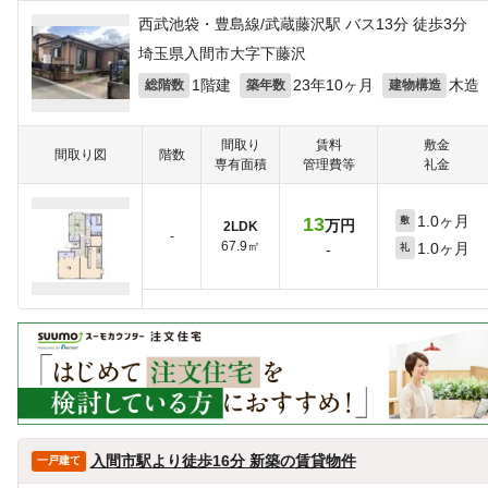
西武池袋・豊島線/武蔵藤沢駅 バス13分 徒歩3分
埼玉県入間市大字下藤沢
1階建
23年10ヶ月
木造
総階数
築年数
建物構造
間取り
賃料
敷金
間取り図
階数
専有面積
管理費等
礼金
1.0ヶ月
13
敷
万円
2LDK
-
67.9㎡
1.0ヶ月
-
礼
入間市駅より徒歩16分 新築の賃貸物件
一戸建て