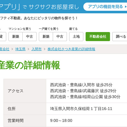
フティ不動産。あなたにピッタリの物件を探そう！
る
マンションを買う
一戸建てを買う
建てる
貸
新築
中古
新築
中古
土地
不動産会社
調べる
産会社
埼玉県
入間市
株式会社さつき産業の詳細情報
産業の詳細情報
西武池袋・豊島線/入間市 徒歩25分
アクセス
西武池袋・豊島線/武蔵藤沢 徒歩29分
西武池袋・豊島線/稲荷山公園 徒歩30分
住所
埼玉県入間市久保稲荷１丁目16-11
営業時間
9:00～18:00