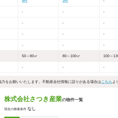
9件
3件
-
-
-
-
-
-
-
-
-
-
-
-
-
50～80㎡
80～100㎡
100～1
-
-
-
協力をお願いいたします。不動産会社情報に誤りがある場合は
こちら
よ
株式会社さつき産業
の物件一覧
なし
現在の検索条件