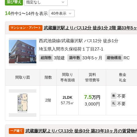
並び替え
14
件中
1〜14件を表示
武蔵藤沢駅よりバス12分 徒歩1分 2階 築33年
マンション・アパート
西武池袋線/武蔵藤沢駅 バス12分 徒歩1分
埼玉県入間市久保稲荷１丁目27-1
3階建
33年5ヶ月
RC
総階数
築年数
建物構造
間取り
賃料
敷金
間取り図
階数
専有面積
管理費等
礼金
不要
7.5
敷
万円
2LDK
2階
57.75㎡
不要
3,000円
礼
武蔵藤沢駅よりバス13分 徒歩3分 築23年10ヶ月の賃貸物
一戸建て