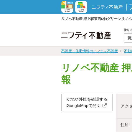
リノベ不動産 押上駅東店(株)グリーンリ
借り
賃
不動産・住宅情報のニフティ不動産
不動
リノベ不動産 
報
立地や外観を確認する
GoogleMapで開く
アク
住所