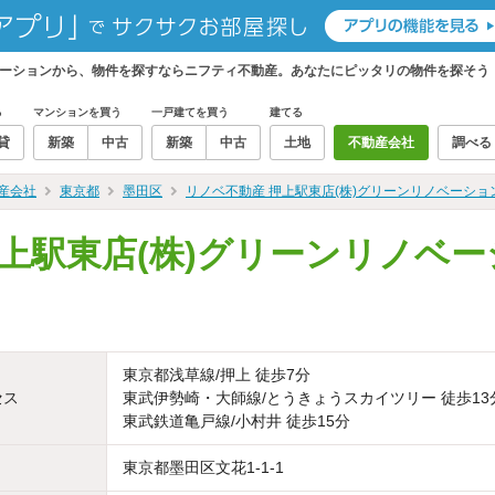
ノベーションから、物件を探すならニフティ不動産。あなたにピッタリの物件を探そう
る
マンションを買う
一戸建てを買う
建てる
貸
新築
中古
新築
中古
土地
不動産会社
調べる
産会社
東京都
墨田区
リノベ不動産 押上駅東店(株)グリーンリノベーショ
押上駅東店(株)グリーンリノベ
東京都浅草線/押上 徒歩7分
セス
東武伊勢崎・大師線/とうきょうスカイツリー 徒歩13
東武鉄道亀戸線/小村井 徒歩15分
東京都墨田区文花1-1-1