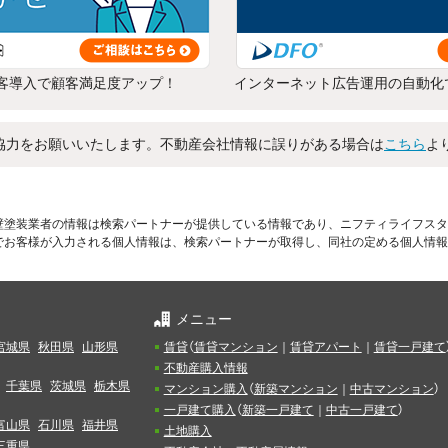
客導入で顧客満足度アップ！
インターネット広告運用の自動化
協力をお願いいたします。不動産会社情報に誤りがある場合は
こちら
よ
壁塗装業者の情報は検索パートナーが提供している情報であり、ニフティライフスタ
でお客様が入力される個人情報は、検索パートナーが取得し、同社の定める個人情報
メニュー
宮城県
秋田県
山形県
賃貸
（
賃貸マンション
｜
賃貸アパート
｜
賃貸一戸建て
不動産購入情報
千葉県
茨城県
栃木県
マンション購入
（
新築マンション
｜
中古マンション
）
一戸建て購入
（
新築一戸建て
｜
中古一戸建て
）
富山県
石川県
福井県
土地購入
三重県