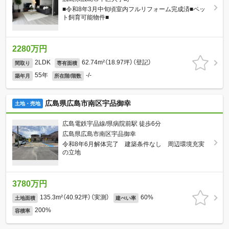
■令和8年3月中旬頃室内フルリフォーム完成済■ペッ
ト飼育可能物件■
2280万円
2LDK
62.74m²（18.97坪）（登記）
間取り
専有面積
55年
-/-
築年月
所在階/階数
広島県広島市南区宇品御幸
土地・売地
広島電鉄宇品線/県病院前駅 徒歩6分
広島県広島市南区宇品御幸
令和8年6月解体完了 建築条件なし 周辺環境充実
の立地
3780万円
135.3m²（40.92坪）（実測）
60%
土地面積
建ぺい率
200%
容積率