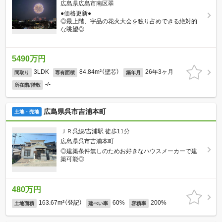
広島県広島市南区翠
●価格更新●
◎最上階、宇品の花火大会を独り占めできる絶対的
な眺望◎
5490万円
3LDK
84.84m²（壁芯）
26年3ヶ月
間取り
専有面積
築年月
-/-
所在階/階数
広島県呉市吉浦本町
土地・売地
ＪＲ呉線/吉浦駅 徒歩11分
広島県呉市吉浦本町
◎建築条件無しのためお好きなハウスメーカーで建
築可能◎
480万円
163.67m²（登記）
60%
200%
土地面積
建ぺい率
容積率