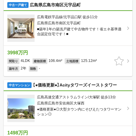
広島県広島市南区元宇品町
中古一戸建て
広島電鉄宇品線/元宇品口駅 徒歩11分
広島県広島市南区元宇品町
■築年1年の築浅戸建て中古物件です！省エネ基準適
合認定住宅です！■
3998万円
4LDK
106.4m²
125.12m²
間取り
建物面積
土地面積
2年
-
築年月
階数
【●価格更新●】Acityタワーズイーストタワー
中古マンション
広島高速交通アストラムライン/大塚駅 徒歩13分
広島県広島市安佐南区大塚西
●価格更新●◎大型タウン内にそびえたつタワーマン
ション◎
1498万円