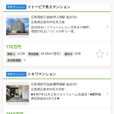
イトーピア舟入マンション
中古マンション
広島電鉄江波線/舟入南駅 徒歩3分
広島県広島市中区舟入南
自分好みにリフォームしたい方向きの物件。
理想の住まいづくりが叶う一室。
770万円
1LDK
44.06m²（壁芯）
52年
間取り
専有面積
築年月
-/-
所在階/階数
トキワマンション
中古マンション
広島電鉄宇品線/鷹野橋駅 徒歩3分
広島県広島市中区大手町
■令和7年11月上旬フルリフォーム完成済！■鷹野橋
商店街徒歩1分です■