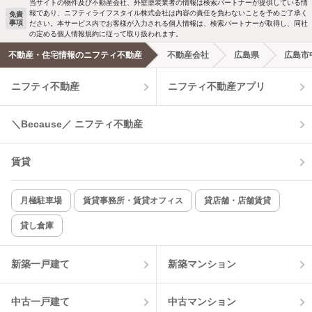
当サイトの物件及び不動産会社、外壁塗装業者の情報は検索パートナーが提供している情
報であり、ニフティライフスタイル株式会社は内容の責任を負わないことを予めご了承く
免責
事項
ださい。本サービス内でお客様が入力される個人情報は、検索パートナーが取得し、同社
の定める個人情報規約に従って取り扱われます。
不動産・住宅情報のニフティ不動産
不動産会社
広島県
広島市
ニフティ不動産
ニフティ不動産アプリ
＼Because／ ニフティ不動産
賃貸
月極駐車場
賃貸事務所・賃貸オフィス
貸店舗・店舗賃貸
貸し倉庫
新築一戸建て
新築マンション
中古一戸建て
中古マンション