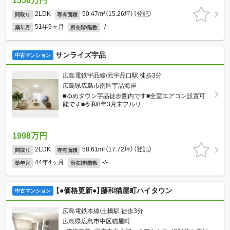
1550万円
2LDK
50.47m²（15.26坪）（登記）
間取り
専有面積
51年9ヶ月
-/-
築年月
所在階/階数
サンライズ宇品
中古マンション
広島電鉄宇品線/元宇品口駅 徒歩3分
広島県広島市南区宇品海岸
■ゆめタウン宇品徒歩圏内です■全室エアコン設置可
能です■令和8年3月末フルリ
1998万円
2LDK
58.61m²（17.72坪）（登記）
間取り
専有面積
44年4ヶ月
-/-
築年月
所在階/階数
【●価格更新●】藤和猫屋町ハイタウン
中古マンション
広島電鉄本線/土橋駅 徒歩3分
広島県広島市中区猫屋町