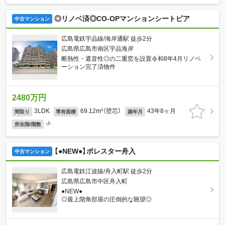
◎リノベ済◎CO-OPマンションシートピア
中古マンション
広島電鉄宇品線/海岸通駅 徒歩2分
広島県広島市南区宇品海岸
断熱性・遮音性◎の二重窓を設置令和8年4月リノベ
ーション完了済物件
2480万円
3LDK
69.12m²（壁芯）
43年8ヶ月
間取り
専有面積
築年月
-/-
所在階/階数
【●NEW●】ポレスター舟入
中古マンション
広島電鉄江波線/舟入町駅 徒歩2分
広島県広島市中区舟入町
●NEW●
◎最上階角部屋の圧倒的な眺望◎