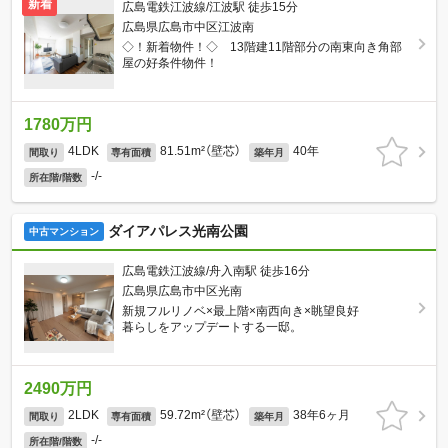
新着
広島電鉄江波線/江波駅 徒歩15分
広島県広島市中区江波南
◇！新着物件！◇ 13階建11階部分の南東向き角部
屋の好条件物件！
1780万円
4LDK
81.51m²（壁芯）
40年
間取り
専有面積
築年月
-/-
所在階/階数
ダイアパレス光南公園
中古マンション
広島電鉄江波線/舟入南駅 徒歩16分
広島県広島市中区光南
新規フルリノベ×最上階×南西向き×眺望良好
暮らしをアップデートする一邸。
2490万円
2LDK
59.72m²（壁芯）
38年6ヶ月
間取り
専有面積
築年月
-/-
所在階/階数