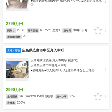
●価格更新●◎市内中心部へのアクセス♪絶対的な立地
◎
2799万円
2LDK
65.75m²（壁芯）
38年6ヶ月
間取り
専有面積
築年月
-/-
所在階/階数
広島県広島市中区舟入幸町
土地・売地
広島電鉄江波線/舟入本町駅 徒歩3分
広島県広島市中区舟入幸町
●価格更新●◎人気の「舟入」建築条件なし土地◎
2990万円
96.39m²（29.15坪）（実測）
60%
土地面積
建ぺい率
200%
容積率