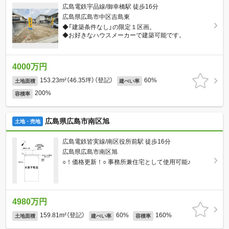
広島電鉄宇品線/御幸橋駅 徒歩16分
広島県広島市中区吉島東
◆「建築条件なし」の限定１区画。
◆お好きなハウスメーカーで建築可能です。
4000万円
153.23m²（46.35坪）（登記）
60%
土地面積
建ぺい率
200%
容積率
広島県広島市南区旭
土地・売地
広島電鉄皆実線/南区役所前駅 徒歩16分
広島県広島市南区旭
○！価格更新！○ 事務所兼住宅として使用可能♪
4980万円
159.81m²（登記）
60%
160%
土地面積
建ぺい率
容積率