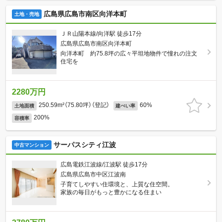
広島県広島市南区向洋本町
土地・売地
ＪＲ山陽本線/向洋駅 徒歩17分
広島県広島市南区向洋本町
向洋本町 約75.8坪の広々平坦地物件で憧れの注文
住宅を
2280万円
250.59m²（75.80坪）（登記）
60%
土地面積
建ぺい率
200%
容積率
サーパスシティ江波
中古マンション
広島電鉄江波線/江波駅 徒歩17分
広島県広島市中区江波南
子育てしやすい住環境と、上質な住空間。
家族の毎日がもっと豊かになる住まい