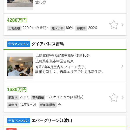
渡し◎
4280万円
220.04m²（登記）
60%
200%
土地面積
建ぺい率
容積率
ダイアパレス吉島
中古マンション
広島電鉄宇品線/御幸橋駅 徒歩16分
広島県広島市中区吉島東
令和8年4月室内リフォーム完了。
設備も新しく、吉島エリアで叶える新生活。
1630万円
2LDK
52.8m²（15.97坪）（壁芯）
間取り
専有面積
41年8ヶ月
-/-
築年月
所在階/階数
エバーグリーン江波山
中古マンション