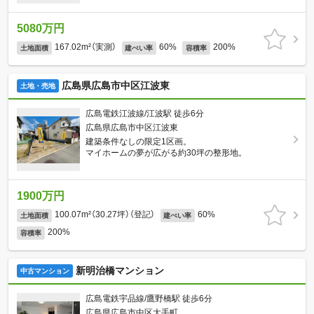
5080万円
167.02m²（実測）
60%
200%
土地面積
建ぺい率
容積率
広島県広島市中区江波東
土地・売地
広島電鉄江波線/江波駅 徒歩6分
広島県広島市中区江波東
建築条件なしの限定1区画。
マイホームの夢が広がる約30坪の整形地。
1900万円
100.07m²（30.27坪）（登記）
60%
土地面積
建ぺい率
200%
容積率
新明治橋マンション
中古マンション
広島電鉄宇品線/鷹野橋駅 徒歩6分
広島県広島市中区大手町