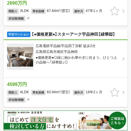
2690万円
3LDK
67.84m²（壁芯）
47年1ヶ月
間取り
専有面積
築年月
-/-
所在階/階数
【●価格更新●】スターアーク宇品神田【緑華邸】
中古マンション
広島電鉄宇品線/宇品四丁目駅 徒歩2分
広島県広島市南区宇品神田
●価格更新●◎緑に抱かれ華やぎに住まう。ひとつ上
の品格へ「緑華邸」◎
4599万円
4LDK
83.94m²（壁芯）
18年2ヶ月
間取り
専有面積
築年月
-/-
所在階/階数