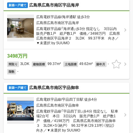
広島県広島市南区宇品海岸
新築一戸建て
広島電鉄宇品線/海岸通駅 徒歩3分
広島県広島市南区宇品海岸
広島電鉄宇品線「海岸通」歩3分 指定なし 3日以内
販売戸数1戸 総戸数1戸 価格／3498万円 広島県
広島市南区宇品海岸２ 3LDK 99.37平米 向き／
▼未選択 by SUUMO
3498万円
3LDK
99.37m²
49.62m²
-
間取り
建物面積
土地面積
築年月
-
階数
広島県広島市南区宇品御幸
新築一戸建て
広島電鉄宇品線/宇品四丁目駅 徒歩4分
広島県広島市南区宇品御幸
広島電鉄宇品線「宇品四丁目」歩4分 指定なし 駐車
場2台可 本日 3日以内 販売戸数1戸 総戸数1
戸 価格／4198万円 広島県広島市南区宇品御幸
３ 3LDK+S（納戸） 96.32平米（29.13坪）（登記）
向き／▼未選択 by SUUMO