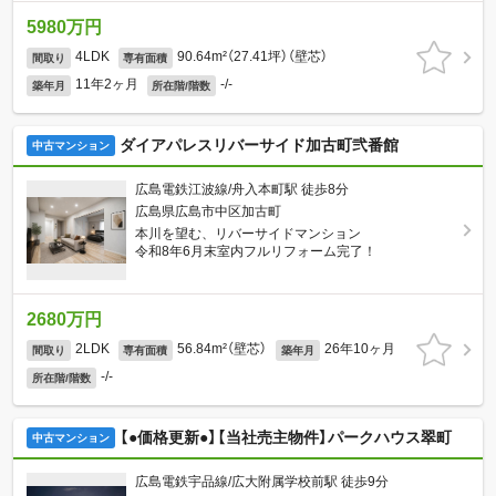
5980万円
4LDK
90.64m²（27.41坪）（壁芯）
間取り
専有面積
11年2ヶ月
-/-
築年月
所在階/階数
ダイアパレスリバーサイド加古町弐番館
中古マンション
広島電鉄江波線/舟入本町駅 徒歩8分
広島県広島市中区加古町
本川を望む、リバーサイドマンション
令和8年6月末室内フルリフォーム完了！
2680万円
2LDK
56.84m²（壁芯）
26年10ヶ月
間取り
専有面積
築年月
-/-
所在階/階数
【●価格更新●】【当社売主物件】パークハウス翠町
中古マンション
広島電鉄宇品線/広大附属学校前駅 徒歩9分