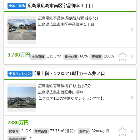
広島県広島市南区宇品御幸１丁目
土地・売地
広島電鉄宇品線/県病院前駅 徒歩6分
広島県広島市南区宇品御幸１丁目
3,780万円
135.3m²
60%
200%
土地面積
建ぺい率
容積率
【最上階・1フロア1邸】カーム井ノ口
中古マンション
広島電鉄宮島線/井口駅 徒歩7分
広島県広島市西区井口明神
【1フロア1邸の特別なマンションです】。
2380万円
2LDK
77.75m²（登記）
32年4ヶ月
間取り
専有面積
築年月
-/-
所在階/階数