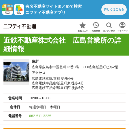
有名不動産サイトまとめて検索
詳しくは
こちら
ニフティ不動産アプリ
カンタン検索
閲覧履歴
マイページ
お気に入り
近鉄不動産株式会社 広島営業所の詳
細情報
住所
広島県広島市中区基町12番3号 COI広島紙屋町ビル2階
アクセス
広島電鉄本線/立町 徒歩4分
広島電鉄宇品線/紙屋町東 徒歩4分
広島電鉄宇品線/紙屋町西 徒歩6分
営業時間
10:00～18:00
定休日
毎週水曜日・木曜日
電話番号
082-511-3235