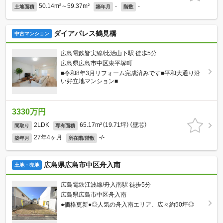
50.14m²～59.37m²
-
-
土地面積
築年月
階数
ダイアパレス鶴見橋
中古マンション
広島電鉄皆実線/比治山下駅 徒歩5分
広島県広島市中区東平塚町
■令和8年3月リフォーム完成済みです■平和大通り沿
い好立地マンション■
3330万円
2LDK
65.17m²（19.71坪）（壁芯）
間取り
専有面積
27年4ヶ月
-/-
築年月
所在階/階数
広島県広島市中区舟入南
土地・売地
広島電鉄江波線/舟入南駅 徒歩5分
広島県広島市中区舟入南
●価格更新●◎人気の舟入南エリア、広々約50坪◎