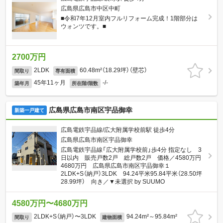
広島県広島市中区中町
■令和7年12月室内フルリフォーム完成！1階部分は
ウォンツです。■
2700万円
2LDK
60.48m²（18.29坪）（壁芯）
間取り
専有面積
45年11ヶ月
-/-
築年月
所在階/階数
広島県広島市南区宇品御幸
新築一戸建て
広島電鉄宇品線/広大附属学校前駅 徒歩4分
広島県広島市南区宇品御幸
広島電鉄宇品線「広大附属学校前」歩4分 指定なし 3
日以内 販売戸数2戸 総戸数2戸 価格／4580万円
4680万円 広島県広島市南区宇品御幸１
2LDK+S（納戸）3LDK 94.24平米95.84平米（28.50坪
28.99坪） 向き／▼未選択 by SUUMO
4580万円〜4680万円
2LDK+S（納戸）〜3LDK
94.24m²～95.84m²
間取り
建物面積