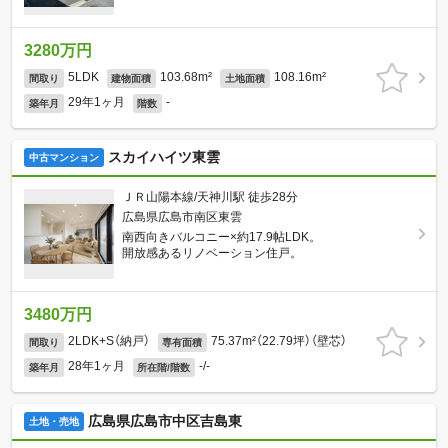
3280万円
5LDK
103.68m²
108.16m²
間取り
建物面積
土地面積
29年1ヶ月
-
築年月
階数
スカイハイツ東雲
中古マンション
ＪＲ山陽本線/天神川駅 徒歩28分
広島県広島市南区東雲
南西向きバルコニー×約17.9帖LDK。
開放感あるリノベーション住戸。
3480万円
2LDK+S（納戸）
75.37m²（22.79坪）（壁芯）
間取り
専有面積
28年1ヶ月
-/-
築年月
所在階/階数
広島県広島市中区吉島東
土地・売地