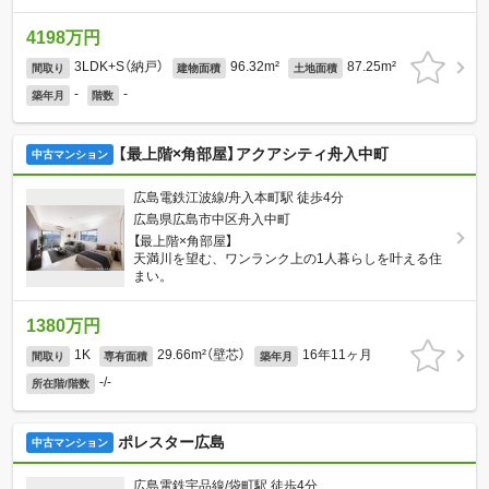
4198万円
3LDK+S（納戸）
96.32m²
87.25m²
間取り
建物面積
土地面積
-
-
築年月
階数
【最上階×角部屋】アクアシティ舟入中町
中古マンション
広島電鉄江波線/舟入本町駅 徒歩4分
広島県広島市中区舟入中町
【最上階×角部屋】
天満川を望む、ワンランク上の1人暮らしを叶える住
まい。
1380万円
1K
29.66m²（壁芯）
16年11ヶ月
間取り
専有面積
築年月
-/-
所在階/階数
ポレスター広島
中古マンション
広島電鉄宇品線/袋町駅 徒歩4分