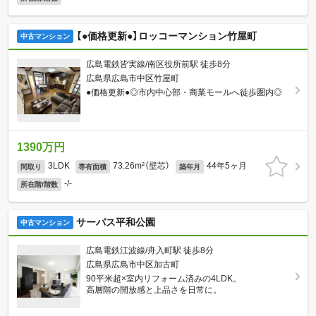
【●価格更新●】ロッコーマンション竹屋町
中古マンション
広島電鉄皆実線/南区役所前駅 徒歩8分
広島県広島市中区竹屋町
●価格更新●◎市内中心部・商業モールへ徒歩圏内◎
1390万円
3LDK
73.26m²（壁芯）
44年5ヶ月
間取り
専有面積
築年月
-/-
所在階/階数
サーパス平和公園
中古マンション
広島電鉄江波線/舟入町駅 徒歩8分
広島県広島市中区加古町
90平米超×室内リフォーム済みの4LDK。
高層階の開放感と上品さを日常に。