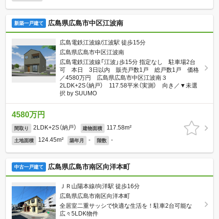
広島県広島市中区江波南
新築一戸建て
広島電鉄江波線/江波駅 徒歩15分
広島県広島市中区江波南
広島電鉄江波線「江波」歩15分 指定なし 駐車場2台
可 本日 3日以内 販売戸数1戸 総戸数1戸 価格
／4580万円 広島県広島市中区江波南３
2LDK+2S（納戸） 117.58平米（実測） 向き／▼未選
択 by SUUMO
4580万円
2LDK+2S（納戸）
117.58m²
間取り
建物面積
124.45m²
-
-
土地面積
築年月
階数
広島県広島市南区向洋本町
中古一戸建て
ＪＲ山陽本線/向洋駅 徒歩16分
広島県広島市南区向洋本町
全居室二重サッシで快適な生活を！駐車2台可能な
広々5LDK物件