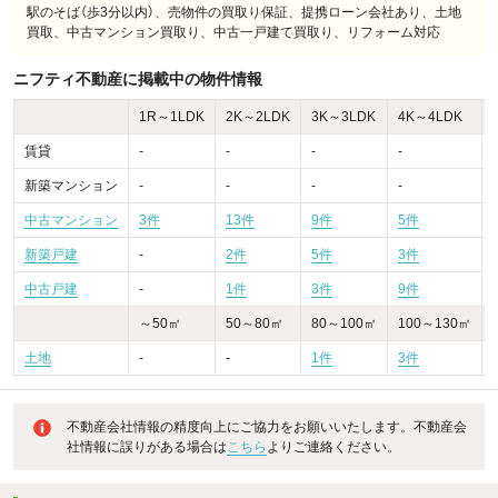
駅のそば（歩3分以内）、売物件の買取り保証、提携ローン会社あり、土地
買取、中古マンション買取り、中古一戸建て買取り、リフォーム対応
ニフティ不動産に掲載中の物件情報
1R～1LDK
2K～2LDK
3K～3LDK
4K～4LDK
賃貸
-
-
-
-
-
新築マンション
-
-
-
-
-
中古マンション
3件
13件
9件
5件
-
新築戸建
-
2件
5件
3件
-
中古戸建
-
1件
3件
9件
～50㎡
50～80㎡
80～100㎡
100～130㎡
土地
-
-
1件
3件
不動産会社情報の精度向上にご協力をお願いいたします。不動産会
社情報に誤りがある場合は
こちら
よりご連絡ください。