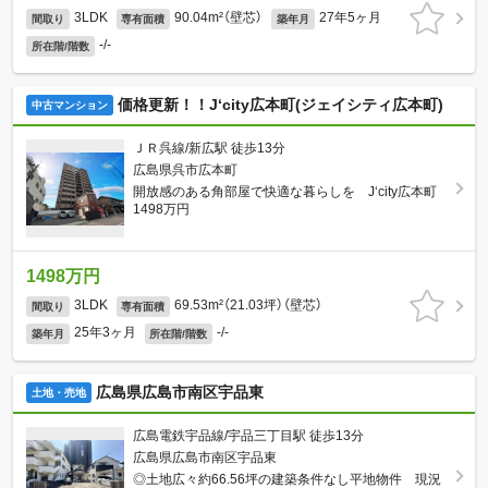
3LDK
90.04m²（壁芯）
27年5ヶ月
間取り
専有面積
築年月
-/-
所在階/階数
価格更新！！J‘city広本町(ジェイシティ広本町)
中古マンション
ＪＲ呉線/新広駅 徒歩13分
広島県呉市広本町
開放感のある角部屋で快適な暮らしを J‘city広本町
1498万円
1498万円
3LDK
69.53m²（21.03坪）（壁芯）
間取り
専有面積
25年3ヶ月
-/-
築年月
所在階/階数
広島県広島市南区宇品東
土地・売地
広島電鉄宇品線/宇品三丁目駅 徒歩13分
広島県広島市南区宇品東
◎土地広々約66.56坪の建築条件なし平地物件 現況