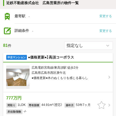
近鉄不動産株式会社 広島営業所の物件一覧
最寄駅
-
変更する
詳細条件
-
変更する
81
件
●価格更新●】高須コーポラス
中古マンション
広島電鉄宮島線/東高須駅 徒歩2分
広島県広島市西区庚午北
●価格更新●木のぬくもりを感じる暮らし
777万円
1LDK
44.91m²（壁芯）
53年7ヶ月
間取り
専有面積
築年月
-/-
所在階/階数