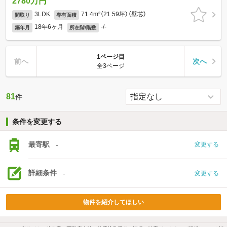
2780万円
3LDK
71.4m²（21.59坪）（壁芯）
間取り
専有面積
18年6ヶ月
-/-
築年月
所在階/階数
1ページ目
前へ
次へ
全3ページ
81
件
条件を変更する
最寄駅
-
変更する
詳細条件
-
変更する
物件を紹介してほしい