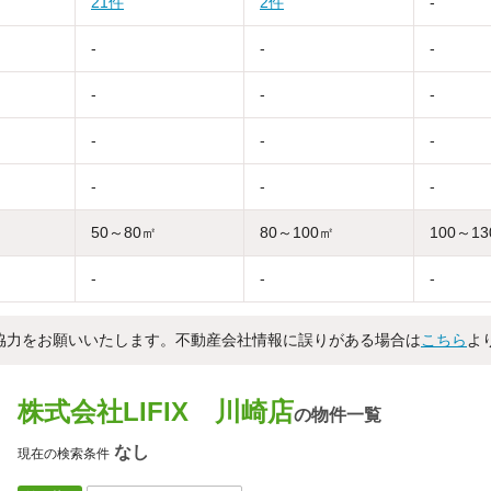
21件
2件
-
-
-
-
-
-
-
-
-
-
-
-
-
50～80㎡
80～100㎡
100～1
-
-
-
協力をお願いいたします。不動産会社情報に誤りがある場合は
こちら
よ
株式会社LIFIX 川崎店
の物件一覧
なし
現在の検索条件