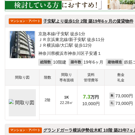
子安駅より徒歩1分 2階 築19年6ヶ月の賃貸物件
マンション・アパート
京急本線/子安駅 徒歩1分
ＪＲ京浜東北線/新子安駅 徒歩11分
ＪＲ横浜線/大口駅 徒歩12分
神奈川県横浜市神奈川区子安通１
10階建
19年6ヶ月
鉄筋
総階数
築年数
建物構造
間取り
賃料
敷金
間取り図
階数
専有面積
管理費等
礼金
73,000円
7.3
敷
万円
1K
2階
22.28㎡
73,000円
10,000円
礼
グランドガーラ横浜伊勢佐木町 10階 築23年7
マンション・アパート