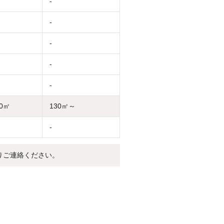
-
-
-
-
-
30㎡
130㎡～
-
りご連絡ください。