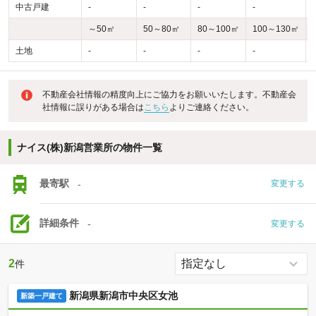
中古戸建
-
-
-
-
-
～50㎡
50～80㎡
80～100㎡
100～130㎡
土地
-
-
-
-
-
不動産会社情報の精度向上にご協力をお願いいたします。不動産会
社情報に誤りがある場合は
こちら
よりご連絡ください。
ナイス(株)新潟営業所の物件一覧
最寄駅
-
変更する
詳細条件
-
変更する
2
件
新潟県新潟市中央区女池
新築一戸建て