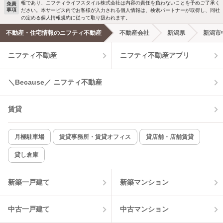
報であり、ニフティライフスタイル株式会社は内容の責任を負わないことを予めご了承く
免責
事項
ださい。本サービス内でお客様が入力される個人情報は、検索パートナーが取得し、同社
の定める個人情報規約に従って取り扱われます。
不動産・住宅情報のニフティ不動産
不動産会社
新潟県
新潟市
ニフティ不動産
ニフティ不動産アプリ
＼Because／ ニフティ不動産
賃貸
月極駐車場
賃貸事務所・賃貸オフィス
貸店舗・店舗賃貸
貸し倉庫
新築一戸建て
新築マンション
中古一戸建て
中古マンション