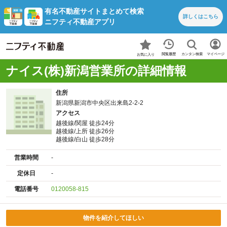
有名不動産サイトまとめて検索
詳しくは
こちら
ニフティ不動産アプリ
カンタン検索
閲覧履歴
マイページ
お気に入り
ナイス(株)新潟営業所の詳細情報
住所
新潟県新潟市中央区出来島2-2-2
アクセス
越後線/関屋 徒歩24分
越後線/上所 徒歩26分
越後線/白山 徒歩28分
営業時間
-
定休日
-
電話番号
0120058-815
物件を紹介してほしい