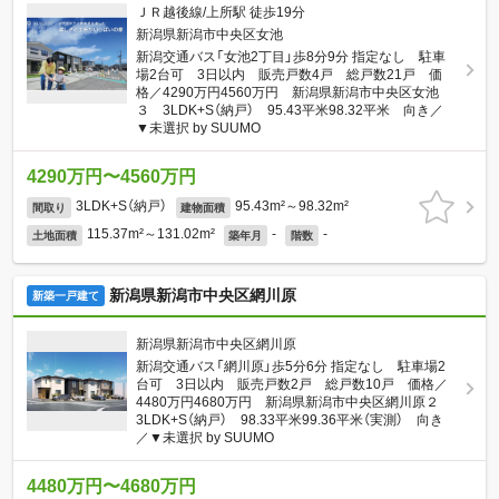
ＪＲ越後線/上所駅 徒歩19分
新潟県新潟市中央区女池
新潟交通バス「女池2丁目」歩8分9分 指定なし 駐車
場2台可 3日以内 販売戸数4戸 総戸数21戸 価
格／4290万円4560万円 新潟県新潟市中央区女池
３ 3LDK+S（納戸） 95.43平米98.32平米 向き／
▼未選択 by SUUMO
4290万円〜4560万円
3LDK+S（納戸）
95.43m²～98.32m²
間取り
建物面積
115.37m²～131.02m²
-
-
土地面積
築年月
階数
新潟県新潟市中央区網川原
新築一戸建て
新潟県新潟市中央区網川原
新潟交通バス「網川原」歩5分6分 指定なし 駐車場2
台可 3日以内 販売戸数2戸 総戸数10戸 価格／
4480万円4680万円 新潟県新潟市中央区網川原２
3LDK+S（納戸） 98.33平米99.36平米（実測） 向き
／▼未選択 by SUUMO
4480万円〜4680万円