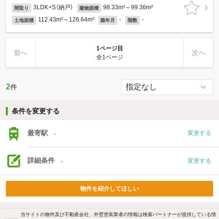
3LDK+S（納戸）
98.33m²～99.36m²
間取り
建物面積
112.43m²～126.64m²
-
-
土地面積
築年月
階数
1ページ目
前へ
次へ
全1ページ
2
件
条件を変更する
最寄駅
-
変更する
詳細条件
-
変更する
物件を紹介してほしい
当サイトの物件及び不動産会社、外壁塗装業者の情報は検索パートナーが提供している情