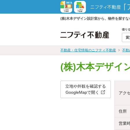
(株)木本デザイン設計室から、物件を探す
借り
賃
不動産・住宅情報のニフティ不動産
不動
(株)木本デザイ
立地や外観を確認する
GoogleMapで開く
アク
住所
営業