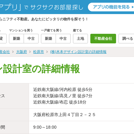
ならニフティ不動産。あなたにピッタリの物件を探そう！
る
マンションを買う
一戸建てを買う
建てる
貸
新築
中古
新築
中古
土地
不動産会社
調べる
産会社
大阪府
松原市
(株)木本デザイン設計室の詳細情報
ン設計室の詳細情報
近鉄南大阪線/河内松原 徒歩5分
セス
近鉄南大阪線/高見ノ里 徒歩7分
近鉄南大阪線/布忍 徒歩18分
大阪府松原市上田４丁目２－２５
時間
9:00～18:00