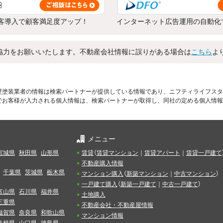
客導入で顧客満足度アップ！
インターネット広告運用の自動化
協力をお願いいたします。不動産会社情報に誤りがある場合は
こちら
よ
壁塗装業者の情報は検索パートナーが提供している情報であり、ニフティライフスタ
でお客様が入力される個人情報は、検索パートナーが取得し、同社の定める個人情報
メニュー
宮城県
秋田県
山形県
賃貸
（
賃貸マンション
｜
賃貸アパート
｜
賃貸一戸建て
不動産購入情報
千葉県
茨城県
栃木県
マンション購入
（
新築マンション
｜
中古マンション
）
一戸建て購入
（
新築一戸建て
｜
中古一戸建て
）
富山県
石川県
福井県
土地購入
三重県
不動産会社・不動産屋情報
滋賀県
奈良県
和歌山県
マンション情報
島根県
山口県
徳島県