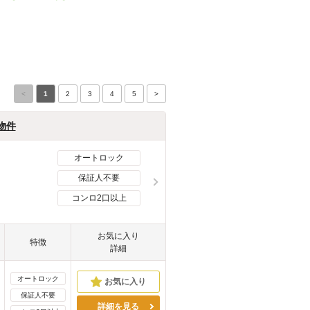
<
1
2
3
4
5
>
物件
オートロック
保証人不要
コンロ2口以上
お気に入り
特徴
詳細
オートロック
保証人不要
詳細を見る