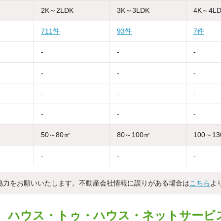
2K～2LDK
3K～3LDK
4K～4L
711件
93件
7件
-
-
-
-
-
-
-
-
-
-
-
-
50～80㎡
80～100㎡
100～1
-
-
-
協力をお願いいたします。不動産会社情報に誤りがある場合は
こちら
よ
ハウス・トゥ・ハウス・ネットサービ