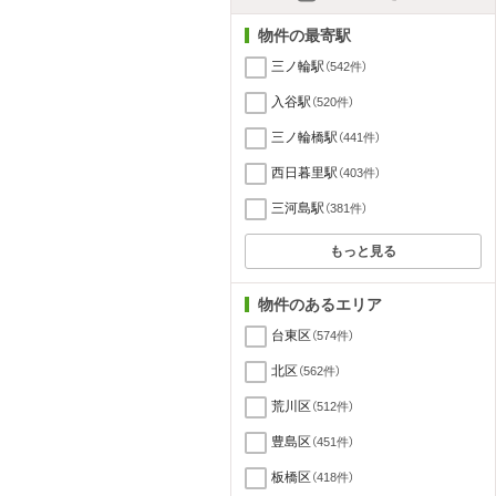
物件の最寄駅
三ノ輪駅
（542件）
入谷駅
（520件）
三ノ輪橋駅
（441件）
西日暮里駅
（403件）
三河島駅
（381件）
もっと見る
物件のあるエリア
台東区
（574件）
北区
（562件）
荒川区
（512件）
豊島区
（451件）
板橋区
（418件）