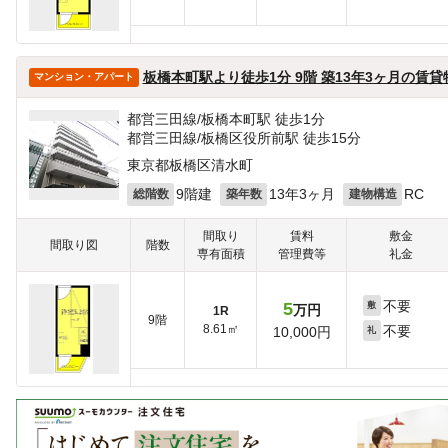
板橋本町駅より徒歩1分 9階 築13年3ヶ月の賃貸
マンション・アパート
都営三田線/板橋本町駅 徒歩1分
都営三田線/板橋区役所前駅 徒歩15分
東京都板橋区清水町
9階建
13年3ヶ月
RC
総階数
築年数
建物構造
間取り
賃料
敷金
間取り図
階数
専有面積
管理費等
礼金
不要
5
敷
万円
1R
9階
8.61㎡
不要
10,000円
礼