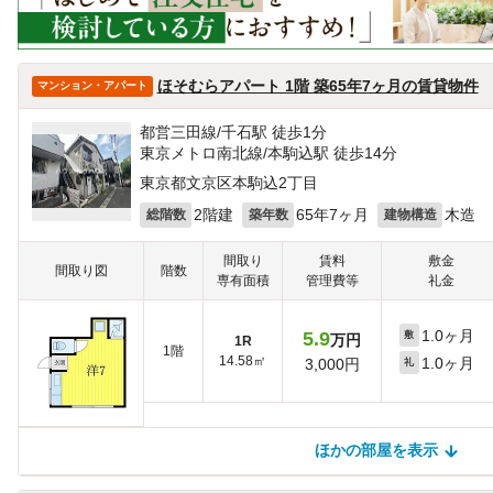
ほそむらアパート 1階 築65年7ヶ月の賃貸物件
マンション・アパート
都営三田線/千石駅 徒歩1分
東京メトロ南北線/本駒込駅 徒歩14分
東京都文京区本駒込2丁目
2階建
65年7ヶ月
木造
総階数
築年数
建物構造
間取り
賃料
敷金
間取り図
階数
専有面積
管理費等
礼金
1.0ヶ月
5.9
敷
万円
1R
1階
14.58㎡
1.0ヶ月
3,000円
礼
ほかの部屋を表示
ほかの部屋を検索中…