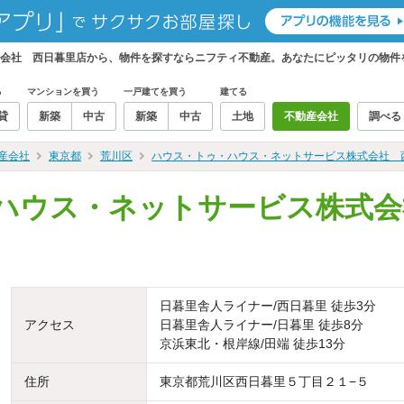
会社 西日暮里店から、物件を探すならニフティ不動産。あなたにピッタリの物件
る
マンションを買う
一戸建てを買う
建てる
貸
新築
中古
新築
中古
土地
不動産会社
調べる
産会社
東京都
荒川区
ハウス・トゥ・ハウス・ネットサービス株式会社 
ハウス・ネットサービス株式会
日暮里舎人ライナー/西日暮里 徒歩3分
アクセス
日暮里舎人ライナー/日暮里 徒歩8分
京浜東北・根岸線/田端 徒歩13分
住所
東京都荒川区西日暮里５丁目２１−５