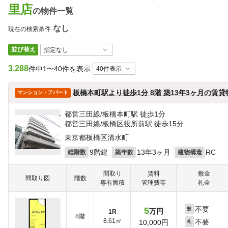
里店
の物件一覧
なし
現在の検索条件
並び替え
3,288
件中
1〜40件を表示
板橋本町駅より徒歩1分 8階 築13年3ヶ月の賃貸
マンション・アパート
都営三田線/板橋本町駅 徒歩1分
都営三田線/板橋区役所前駅 徒歩15分
東京都板橋区清水町
9階建
13年3ヶ月
RC
総階数
築年数
建物構造
間取り
賃料
敷金
間取り図
階数
専有面積
管理費等
礼金
不要
5
敷
万円
1R
8階
8.61㎡
不要
10,000円
礼