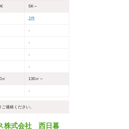
DK
5K～
2件
-
-
-
-
30㎡
130㎡～
-
りご連絡ください。
ス株式会社 西日暮