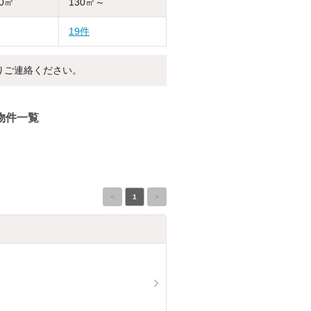
30㎡
130㎡～
19件
りご連絡ください。
物件一覧
<
1
>