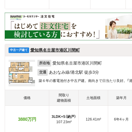
愛知県名古屋市港区川間町
中古一戸建て
愛知県名古屋市港区川間町
所在地
あおなみ線/港北駅 徒歩3分
交通
築６年の蓄電池付き中古戸建。南向きで日当たり良好。「港
間取り
価格
土地面積
築年月
建物面積
3LDK+S（納戸）
3880万円
126.41m²
6年4ヶ月
107.23m²