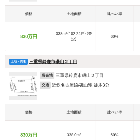
価格
土地面積
建ぺい率
338m²（102.24坪）（登
830万円
60%
記）
三重県鈴鹿市磯山２丁目
土地・売地
三重県鈴鹿市磯山２丁目
所在地
近鉄名古屋線/磯山駅 徒歩3分
交通
価格
土地面積
建ぺい率
830万円
338.0m²
60%