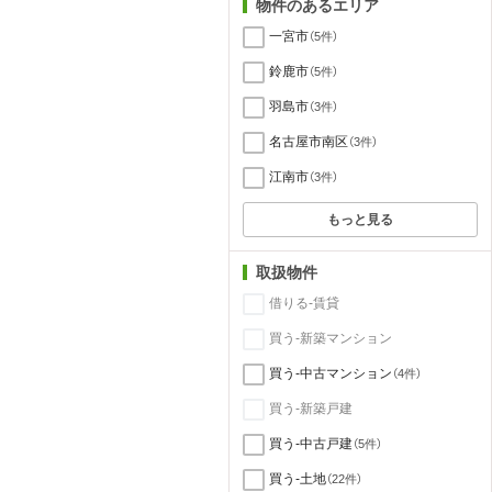
物件のあるエリア
一宮市
（5件）
鈴鹿市
（5件）
羽島市
（3件）
名古屋市南区
（3件）
江南市
（3件）
もっと見る
取扱物件
借りる-賃貸
買う-新築マンション
買う-中古マンション
（4件）
買う-新築戸建
買う-中古戸建
（5件）
買う-土地
（22件）