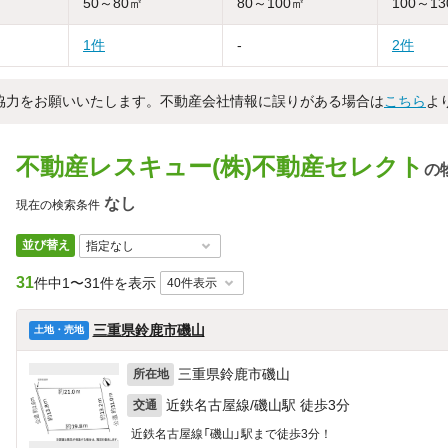
50～80㎡
80～100㎡
100～1
1件
-
2件
協力をお願いいたします。不動産会社情報に誤りがある場合は
こちら
よ
不動産レスキュー(株)不動産セレクト
の
なし
現在の検索条件
並び替え
31
件中
1〜31件を表示
三重県鈴鹿市磯山
土地・売地
三重県鈴鹿市磯山
所在地
近鉄名古屋線/磯山駅 徒歩3分
交通
近鉄名古屋線「磯山」駅まで徒歩3分！