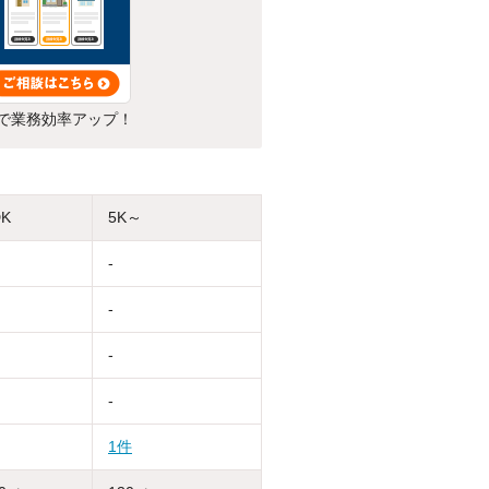
で業務効率アップ！
DK
5K～
-
-
-
-
1件