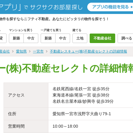
、物件を探すならニフティ不動産。あなたにピッタリの物件を探そう！
る
マンションを買う
一戸建てを買う
建てる
貸
新築
中古
新築
中古
土地
不動産会社
調べる
産会社
愛知県
一宮市
不動産レスキュー(株)不動産セレクトの詳細情報
ー(株)不動産セレクトの詳細情
名鉄尾西線/名鉄一宮 徒歩35分
アクセス
東海道本線/尾張一宮 徒歩38分
名鉄名古屋本線/妙興寺 徒歩39分
住所
愛知県一宮市浅野字大曲り79-1
営業時間
10:00～18:00