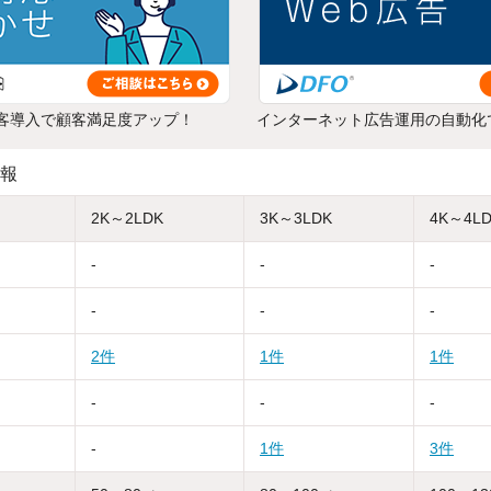
客導入で顧客満足度アップ！
インターネット広告運用の自動化
報
2K～2LDK
3K～3LDK
4K～4L
-
-
-
-
-
-
2件
1件
1件
-
-
-
-
1件
3件