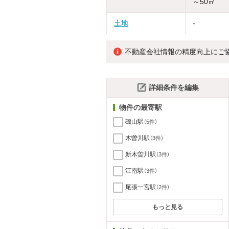
～50㎡
土地
-
不動産会社情報の精度向上にご
詳細条件を編集
物件の最寄駅
磯山駅
（5件）
木曽川駅
（3件）
新木曽川駅
（3件）
江南駅
（3件）
尾張一宮駅
（2件）
もっと見る