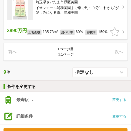
埼玉県さいたま市緑区美園
イオンモール浦和美園まで車で約１０分“これから”が
楽しみになる街、浦和美園
3890万円
135.73m²
60%
150%
土地面積
建ぺい率
容積率
1ページ目
前へ
次へ
全1ページ
9
件
条件を変更する
最寄駅
-
変更する
詳細条件
-
変更する