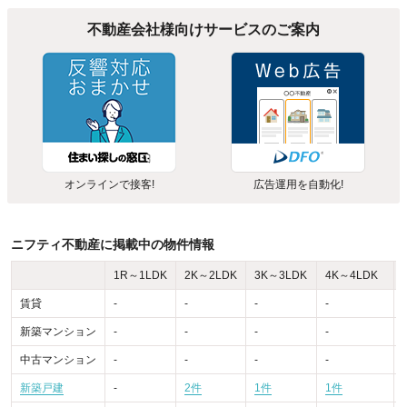
不動産会社様向けサービスのご案内
オンラインで接客!
広告運用を自動化!
ニフティ不動産に掲載中の物件情報
1R～1LDK
2K～2LDK
3K～3LDK
4K～4LDK
賃貸
-
-
-
-
-
新築マンション
-
-
-
-
-
中古マンション
-
-
-
-
-
新築戸建
-
2件
1件
1件
-