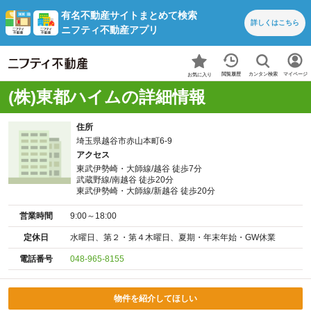
有名不動産サイトまとめて検索
詳しくは
こちら
ニフティ不動産アプリ
カンタン検索
閲覧履歴
マイページ
お気に入り
(株)東都ハイムの詳細情報
住所
埼玉県越谷市赤山本町6-9
アクセス
東武伊勢崎・大師線/越谷 徒歩7分
武蔵野線/南越谷 徒歩20分
東武伊勢崎・大師線/新越谷 徒歩20分
営業時間
9:00～18:00
定休日
水曜日、第２・第４木曜日、夏期・年末年始・GW休業
電話番号
048-965-8155
物件を紹介してほしい