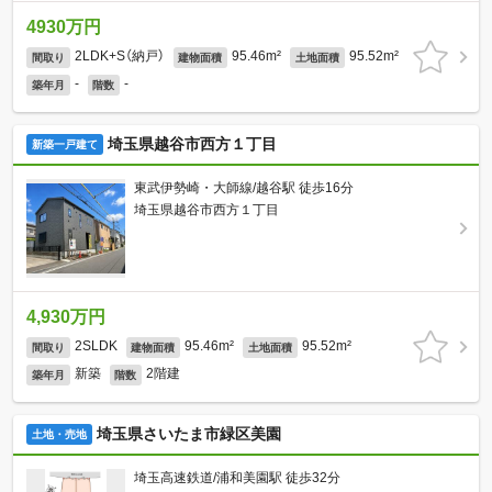
4930万円
2LDK+S（納戸）
95.46m²
95.52m²
間取り
建物面積
土地面積
-
-
築年月
階数
埼玉県越谷市西方１丁目
新築一戸建て
東武伊勢崎・大師線/越谷駅 徒歩16分
埼玉県越谷市西方１丁目
4,930万円
2SLDK
95.46m²
95.52m²
間取り
建物面積
土地面積
新築
2階建
築年月
階数
埼玉県さいたま市緑区美園
土地・売地
埼玉高速鉄道/浦和美園駅 徒歩32分