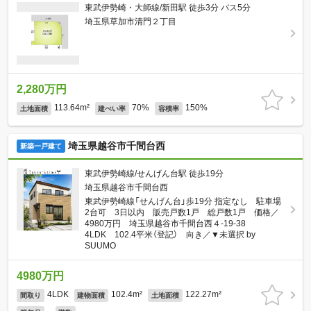
東武伊勢崎・大師線/新田駅 徒歩3分 バス5分
埼玉県草加市清門２丁目
2,280万円
113.64m²
70%
150%
土地面積
建ぺい率
容積率
埼玉県越谷市千間台西
新築一戸建て
東武伊勢崎線/せんげん台駅 徒歩19分
埼玉県越谷市千間台西
東武伊勢崎線「せんげん台」歩19分 指定なし 駐車場
2台可 3日以内 販売戸数1戸 総戸数1戸 価格／
4980万円 埼玉県越谷市千間台西４-19-38
4LDK 102.4平米（登記） 向き／▼未選択 by
SUUMO
4980万円
4LDK
102.4m²
122.27m²
間取り
建物面積
土地面積