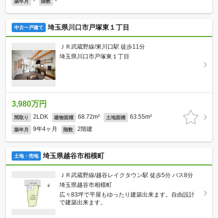
-
-
築年月
階数
埼玉県川口市戸塚東１丁目
中古一戸建て
ＪＲ武蔵野線/東川口駅 徒歩11分
埼玉県川口市戸塚東１丁目
3,980万円
2LDK
68.72m²
63.55m²
間取り
建物面積
土地面積
9年4ヶ月
2階建
築年月
階数
埼玉県越谷市相模町
土地・売地
ＪＲ武蔵野線/越谷レイクタウン駅 徒歩5分 バス8分
埼玉県越谷市相模町
広々83坪で平屋もゆったり建築出来ます。自由設計
で建築出来ます。