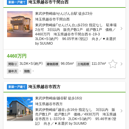
埼玉県越谷市千間台西
新築一戸建て
東武伊勢崎線/せんげん台駅 徒歩23分
埼玉県越谷市千間台西
東武伊勢崎線「せんげん台」歩23分 指定なし 駐車場
2台可 3日以内 販売戸数1戸 総戸数1戸 価格／
4460万円 埼玉県越谷市千間台西６-19-3
3LDK+S（納戸） 96.05平米（登記） 向き／▼未選択
by SUUMO
4460万円
3LDK+S（納戸）
96.05m²
111.07m²
間取り
建物面積
土地面積
-
-
築年月
階数
埼玉県越谷市西方
新築一戸建て
東武伊勢崎線/越谷駅 徒歩16分
埼玉県越谷市西方
東武伊勢崎線「越谷」歩16分 指定なし 3日以内 販
売戸数1戸 総戸数1戸 価格／4930万円 埼玉県越
谷市西方１-3370-9 2LDK+S（納戸） 95.46平米（登
記） 向き／▼未選択 by SUUMO