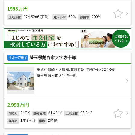
1998万円
274.52m²（実測）
60%
200%
土地面積
建ぺい率
容積率
埼玉県越谷市大字弥十郎
中古一戸建て
東武伊勢崎・大師線/北越谷駅 徒歩2分 バス13分
埼玉県越谷市大字弥十郎
2,998万円
2LDK
81.42m²
93.8m²
間取り
建物面積
土地面積
1年3ヶ月
2階建
築年月
階数