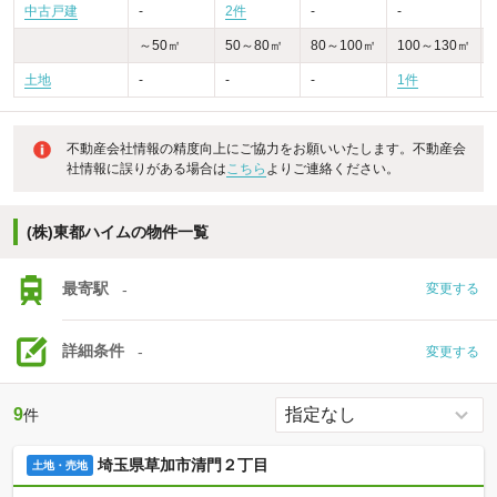
中古戸建
-
2件
-
-
-
～50㎡
50～80㎡
80～100㎡
100～130㎡
土地
-
-
-
1件
不動産会社情報の精度向上にご協力をお願いいたします。不動産会
社情報に誤りがある場合は
こちら
よりご連絡ください。
(株)東都ハイムの物件一覧
最寄駅
-
変更する
詳細条件
-
変更する
9
件
埼玉県草加市清門２丁目
土地・売地