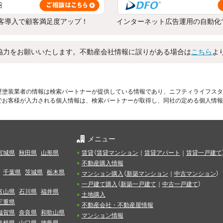
客導入で顧客満足度アップ！
インターネット広告運用の自動化
協力をお願いいたします。不動産会社情報に誤りがある場合は
こちら
よ
壁塗装業者の情報は検索パートナーが提供している情報であり、ニフティライフスタ
でお客様が入力される個人情報は、検索パートナーが取得し、同社の定める個人情報
メニュー
宮城県
秋田県
山形県
賃貸
（
賃貸マンション
｜
賃貸アパート
｜
賃貸一戸建て
不動産購入情報
千葉県
茨城県
栃木県
マンション購入
（
新築マンション
｜
中古マンション
）
一戸建て購入
（
新築一戸建て
｜
中古一戸建て
）
富山県
石川県
福井県
土地購入
三重県
不動産会社・不動産屋情報
滋賀県
奈良県
和歌山県
マンション情報
島根県
山口県
徳島県