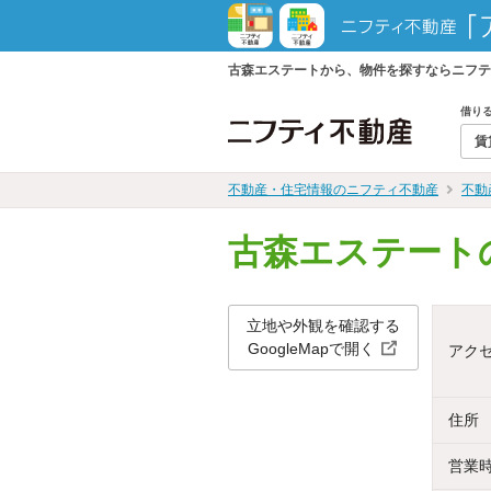
古森エステートから、物件を探すならニフテ
借り
賃
不動産・住宅情報のニフティ不動産
不動
古森エステート
立地や外観を確認する
GoogleMapで開く
アク
住所
営業