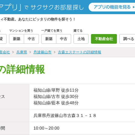
ィ不動産。あなたにピッタリの物件を探そう！
る
マンションを買う
一戸建てを買う
建てる
貸
新築
中古
新築
中古
土地
不動産会社
調べる
産会社
兵庫県
丹波篠山市
古森エステートの詳細情報
の詳細情報
福知山線/草野 徒歩11分
セス
福知山線/古市 徒歩30分
福知山線/藍本 徒歩48分
兵庫県丹波篠山市古森３１－１８
時間
10:00～20:00