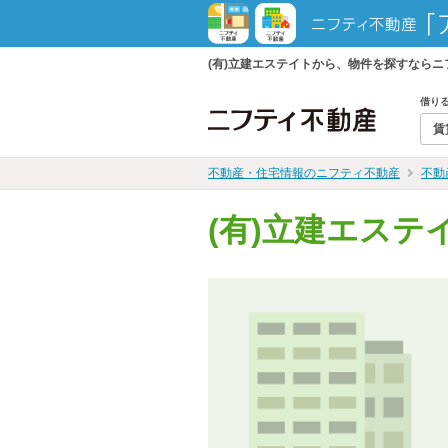
(有)立建エステイトから、物件を探すなら
借り
賃
不動産・住宅情報のニフティ不動産
不動
(有)立建エステ