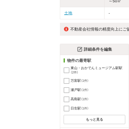
～50㎡
土地
-
不動産会社情報の精度向上にご
詳細条件を編集
物件の最寄駅
東山・おかでんミュージアム駅駅
（2件）
万富駅
（1件）
瀬戸駅
（1件）
高島駅
（1件）
日生駅
（1件）
もっと見る