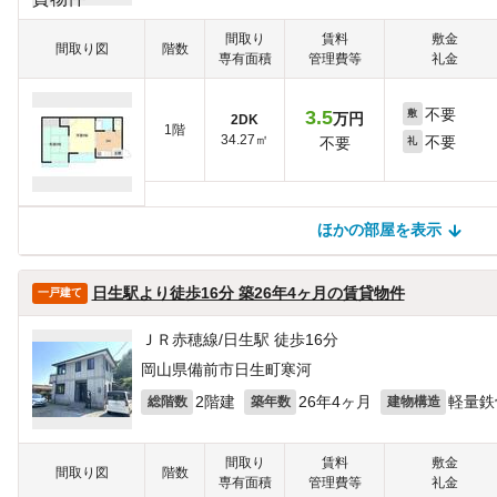
間取り
賃料
敷金
間取り図
階数
専有面積
管理費等
礼金
不要
3.5
敷
万円
2DK
1階
34.27㎡
不要
不要
礼
ほかの部屋を表示
ほかの部屋を検索中…
ほかの部屋は見つかりませんでした
日生駅より徒歩16分 築26年4ヶ月の賃貸物件
一戸建て
ＪＲ赤穂線/日生駅 徒歩16分
岡山県備前市日生町寒河
2階建
26年4ヶ月
軽量鉄
総階数
築年数
建物構造
間取り
賃料
敷金
間取り図
階数
専有面積
管理費等
礼金