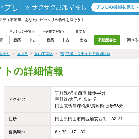
ニフティ不動産。あなたにピッタリの物件を探そう！
る
マンションを買う
一戸建てを買う
建てる
貸
新築
中古
新築
中古
土地
不動産会社
調べる
産会社
岡山県
岡山市南区
(有)立建エステイトの詳細情報
イトの詳細情報
宇野線/備前西市 徒歩44分
アクセス
宇野線/大元 徒歩56分
岡山電軌清輝橋線/清輝橋 徒歩58分
住所
岡山県岡山市南区浦安西町 32-21
営業時間
8：30～17：30