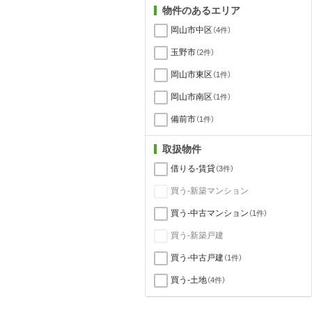
物件のあるエリア
岡山市中区
（4件）
玉野市
（2件）
岡山市東区
（1件）
岡山市南区
（1件）
備前市
（1件）
取扱物件
借りる-賃貸
（3件）
買う-新築マンション
買う-中古マンション
（1件）
買う-新築戸建
買う-中古戸建
（1件）
買う-土地
（4件）