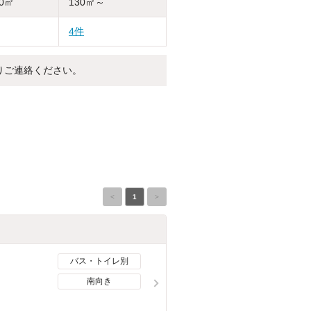
30㎡
130㎡～
4件
りご連絡ください。
<
1
>
バス・トイレ別
南向き