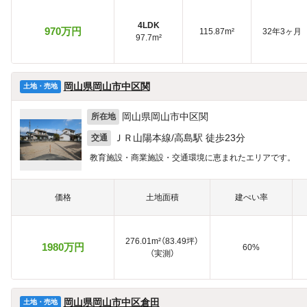
4LDK
970万円
115.87m²
32年3ヶ月
97.7m²
岡山県岡山市中区関
土地・売地
岡山県岡山市中区関
所在地
ＪＲ山陽本線/高島駅 徒歩23分
交通
教育施設・商業施設・交通環境に恵まれたエリアです。
価格
土地面積
建ぺい率
276.01m²（83.49坪）
1980万円
60%
（実測）
岡山県岡山市中区倉田
土地・売地