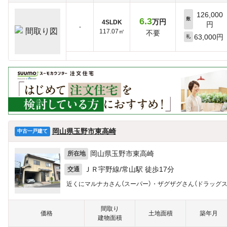
126,000
6.3
敷
万円
4SLDK
円
-
117.07㎡
不要
63,000円
礼
岡山県玉野市東高崎
中古一戸建て
岡山県玉野市東高崎
所在地
ＪＲ宇野線/常山駅 徒歩17分
交通
近くにマルナカさん（スーパー）・ザグザグさん（ドラッグ
間取り
価格
土地面積
築年月
建物面積