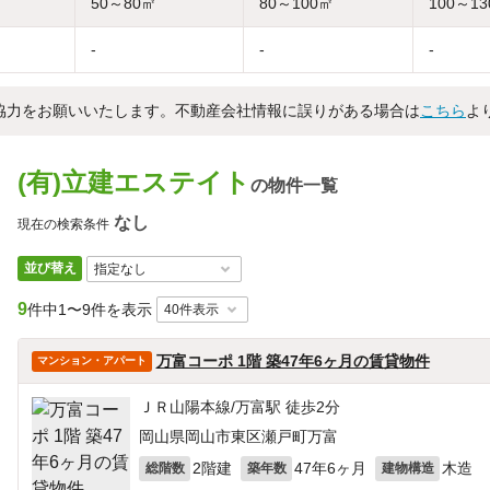
50～80㎡
80～100㎡
100～1
-
-
-
協力をお願いいたします。不動産会社情報に誤りがある場合は
こちら
よ
(有)立建エステイト
の物件一覧
なし
現在の検索条件
並び替え
9
件中
1〜9件を表示
万富コーポ 1階 築47年6ヶ月の賃貸物件
マンション・アパート
ＪＲ山陽本線/万富駅 徒歩2分
岡山県岡山市東区瀬戸町万富
2階建
47年6ヶ月
木造
総階数
築年数
建物構造