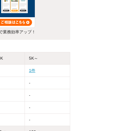
で業務効率アップ！
DK
5K～
1件
-
-
-
-