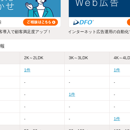
客導入で顧客満足度アップ！
インターネット広告運用の自動化
報
2K～2LDK
3K～3LDK
4K～4L
1件
-
1件
-
-
-
-
1件
-
-
-
-
-
-
1件