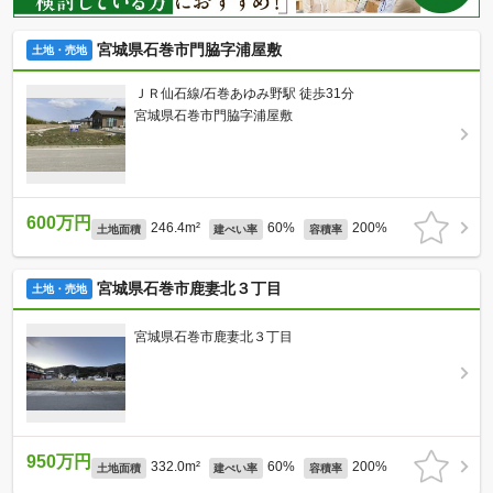
宮城県石巻市門脇字浦屋敷
土地・売地
ＪＲ仙石線/石巻あゆみ野駅 徒歩31分
宮城県石巻市門脇字浦屋敷
600万円
246.4m²
60%
200%
土地面積
建ぺい率
容積率
宮城県石巻市鹿妻北３丁目
土地・売地
宮城県石巻市鹿妻北３丁目
950万円
332.0m²
60%
200%
土地面積
建ぺい率
容積率