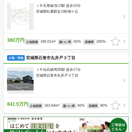
ＪＲ石巻線/女川駅 徒歩15分
宮城県牡鹿郡女川町桜ケ丘
380万円
180.01m²
60%
200%
土地面積
建ぺい率
容積率
宮城県石巻市丸井戸３丁目
土地・売地
ＪＲ仙石線/蛇田駅 徒歩17分
宮城県石巻市丸井戸３丁目
841.5万円
163.64m²
60%
80%
土地面積
建ぺい率
容積率