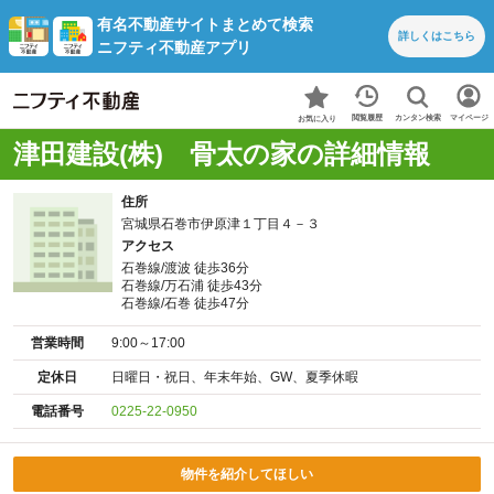
有名不動産サイトまとめて検索
詳しくは
こちら
ニフティ不動産アプリ
カンタン検索
閲覧履歴
マイページ
お気に入り
津田建設(株) 骨太の家の詳細情報
住所
宮城県石巻市伊原津１丁目４－３
アクセス
石巻線/渡波 徒歩36分
石巻線/万石浦 徒歩43分
石巻線/石巻 徒歩47分
営業時間
9:00～17:00
定休日
日曜日・祝日、年末年始、GW、夏季休暇
電話番号
0225-22-0950
物件を紹介してほしい