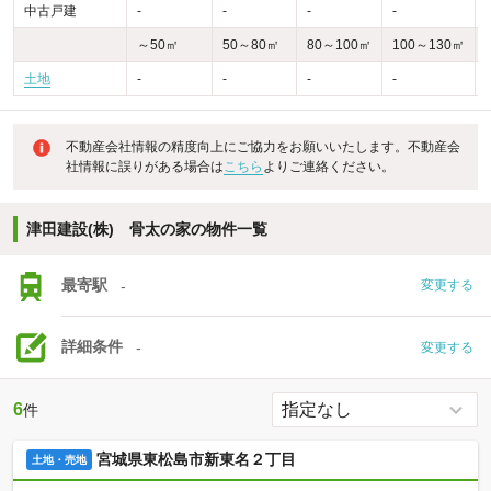
中古戸建
-
-
-
-
-
～50㎡
50～80㎡
80～100㎡
100～130㎡
土地
-
-
-
-
不動産会社情報の精度向上にご協力をお願いいたします。不動産会
社情報に誤りがある場合は
こちら
よりご連絡ください。
津田建設(株) 骨太の家の物件一覧
最寄駅
-
変更する
詳細条件
-
変更する
6
件
宮城県東松島市新東名２丁目
土地・売地