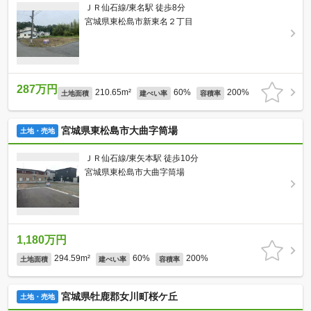
ＪＲ仙石線/東名駅 徒歩8分
宮城県東松島市新東名２丁目
287万円
210.65m²
60%
200%
土地面積
建ぺい率
容積率
宮城県東松島市大曲字筒場
土地・売地
ＪＲ仙石線/東矢本駅 徒歩10分
宮城県東松島市大曲字筒場
1,180万円
294.59m²
60%
200%
土地面積
建ぺい率
容積率
宮城県牡鹿郡女川町桜ケ丘
土地・売地