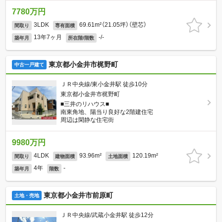
7780万円
3LDK
69.61m²（21.05坪）（壁芯）
間取り
専有面積
13年7ヶ月
-/-
築年月
所在階/階数
東京都小金井市梶野町
中古一戸建て
ＪＲ中央線/東小金井駅 徒歩10分
東京都小金井市梶野町
■三井のリハウス■
南東角地、陽当り良好な2階建住宅
周辺は閑静な住宅街
9980万円
4LDK
93.96m²
120.19m²
間取り
建物面積
土地面積
4年
-
築年月
階数
東京都小金井市前原町
土地・売地
ＪＲ中央線/武蔵小金井駅 徒歩12分