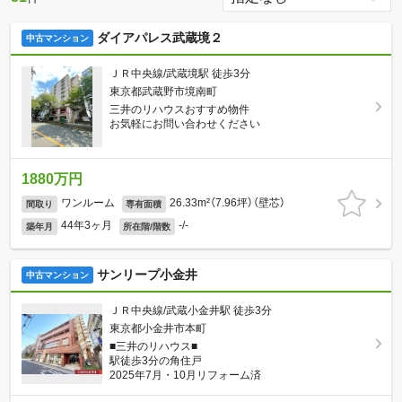
ダイアパレス武蔵境２
中古マンション
ＪＲ中央線/武蔵境駅 徒歩3分
東京都武蔵野市境南町
三井のリハウスおすすめ物件
お気軽にお問い合わせください
1880万円
ワンルーム
26.33m²（7.96坪）（壁芯）
間取り
専有面積
44年3ヶ月
-/-
築年月
所在階/階数
サンリープ小金井
中古マンション
ＪＲ中央線/武蔵小金井駅 徒歩3分
東京都小金井市本町
■三井のリハウス■
駅徒歩3分の角住戸
2025年7月・10月リフォーム済