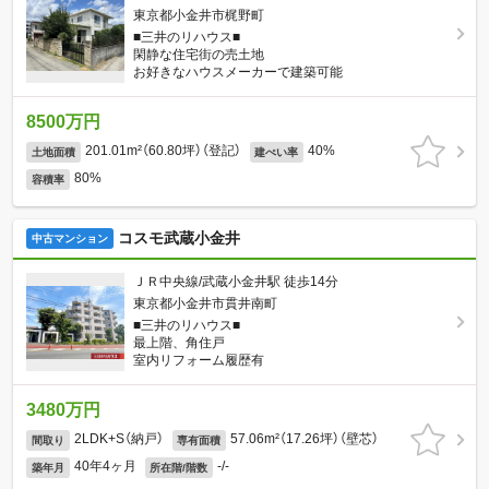
東京都小金井市梶野町
■三井のリハウス■
閑静な住宅街の売土地
お好きなハウスメーカーで建築可能
8500万円
201.01m²（60.80坪）（登記）
40%
土地面積
建ぺい率
80%
容積率
コスモ武蔵小金井
中古マンション
ＪＲ中央線/武蔵小金井駅 徒歩14分
東京都小金井市貫井南町
■三井のリハウス■
最上階、角住戸
室内リフォーム履歴有
3480万円
2LDK+S（納戸）
57.06m²（17.26坪）（壁芯）
間取り
専有面積
40年4ヶ月
-/-
築年月
所在階/階数