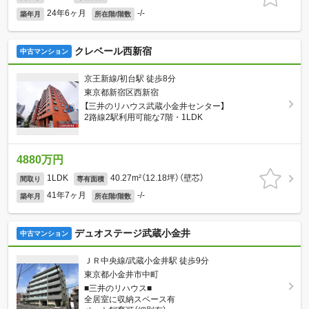
24年6ヶ月
-/-
築年月
所在階/階数
クレベール西新宿
中古マンション
京王新線/初台駅 徒歩8分
東京都新宿区西新宿
【三井のリハウス武蔵小金井センター】
2路線2駅利用可能な7階・1LDK
4880万円
1LDK
40.27m²（12.18坪）（壁芯）
間取り
専有面積
41年7ヶ月
-/-
築年月
所在階/階数
デュオステージ武蔵小金井
中古マンション
ＪＲ中央線/武蔵小金井駅 徒歩9分
東京都小金井市中町
■三井のリハウス■
全居室に収納スペース有