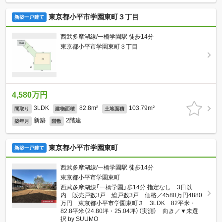
東京都小平市学園東町３丁目
新築一戸建て
西武多摩湖線/一橋学園駅 徒歩14分
東京都小平市学園東町３丁目
4,580万円
3LDK
82.8m²
103.79m²
間取り
建物面積
土地面積
新築
2階建
築年月
階数
東京都小平市学園東町
新築一戸建て
西武多摩湖線/一橋学園駅 徒歩14分
東京都小平市学園東町
西武多摩湖線「一橋学園」歩14分 指定なし 3日以
内 販売戸数3戸 総戸数3戸 価格／4580万円4880
万円 東京都小平市学園東町３ 3LDK 82平米・
82.8平米（24.80坪・25.04坪）（実測） 向き／▼未選
択 by SUUMO