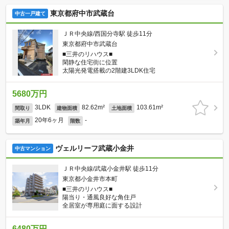
東京都府中市武蔵台
中古一戸建て
ＪＲ中央線/西国分寺駅 徒歩11分
東京都府中市武蔵台
■三井のリハウス■
閑静な住宅街に位置
太陽光発電搭載の2階建3LDK住宅
5680万円
3LDK
82.62m²
103.61m²
間取り
建物面積
土地面積
20年6ヶ月
-
築年月
階数
ヴェルリーフ武蔵小金井
中古マンション
ＪＲ中央線/武蔵小金井駅 徒歩11分
東京都小金井市本町
■三井のリハウス■
陽当り・通風良好な角住戸
全居室が専用庭に面する設計
6480万円