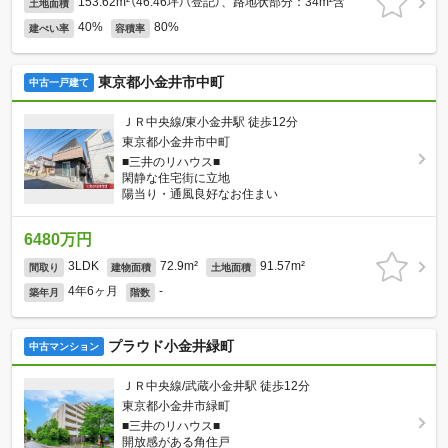
153.62m²（46.46坪）（登記）、路地状部分：34m²含
土地面積
40%
80%
建ぺい率
容積率
東京都小金井市中町
中古一戸建て
ＪＲ中央線/東小金井駅 徒歩12分
東京都小金井市中町
■三井のリハウス■
閑静な住宅街に立地
陽当り・通風良好なお住まい
6480万円
3LDK
72.9m²
91.57m²
間取り
建物面積
土地面積
4年6ヶ月
-
築年月
階数
プラウド小金井緑町
中古マンション
ＪＲ中央線/武蔵小金井駅 徒歩12分
東京都小金井市緑町
■三井のリハウス■
開放感がある角住戸