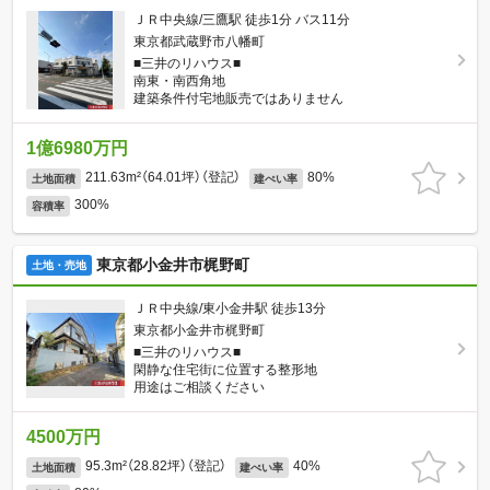
ＪＲ中央線/三鷹駅 徒歩1分 バス11分
東京都武蔵野市八幡町
■三井のリハウス■
南東・南西角地
建築条件付宅地販売ではありません
1億6980万円
211.63m²（64.01坪）（登記）
80%
土地面積
建ぺい率
300%
容積率
東京都小金井市梶野町
土地・売地
ＪＲ中央線/東小金井駅 徒歩13分
東京都小金井市梶野町
■三井のリハウス■
閑静な住宅街に位置する整形地
用途はご相談ください
4500万円
95.3m²（28.82坪）（登記）
40%
土地面積
建ぺい率