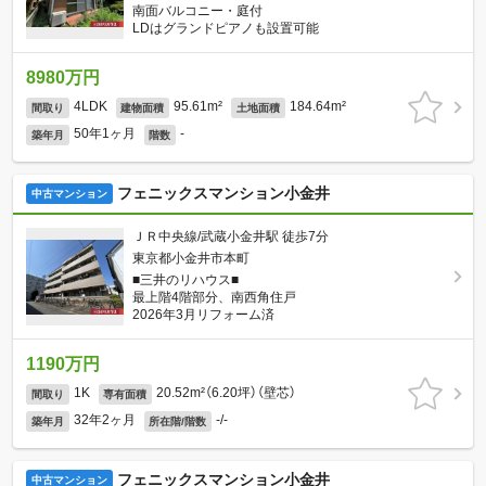
南面バルコニー・庭付
LDはグランドピアノも設置可能
8980万円
4LDK
95.61m²
184.64m²
間取り
建物面積
土地面積
50年1ヶ月
-
築年月
階数
フェニックスマンション小金井
中古マンション
ＪＲ中央線/武蔵小金井駅 徒歩7分
東京都小金井市本町
■三井のリハウス■
最上階4階部分、南西角住戸
2026年3月リフォーム済
1190万円
1K
20.52m²（6.20坪）（壁芯）
間取り
専有面積
32年2ヶ月
-/-
築年月
所在階/階数
フェニックスマンション小金井
中古マンション