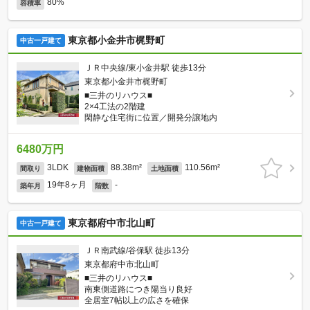
80%
容積率
東京都小金井市梶野町
中古一戸建て
ＪＲ中央線/東小金井駅 徒歩13分
東京都小金井市梶野町
■三井のリハウス■
2×4工法の2階建
閑静な住宅街に位置／開発分譲地内
6480万円
3LDK
88.38m²
110.56m²
間取り
建物面積
土地面積
19年8ヶ月
-
築年月
階数
東京都府中市北山町
中古一戸建て
ＪＲ南武線/谷保駅 徒歩13分
東京都府中市北山町
■三井のリハウス■
南東側道路につき陽当り良好
全居室7帖以上の広さを確保