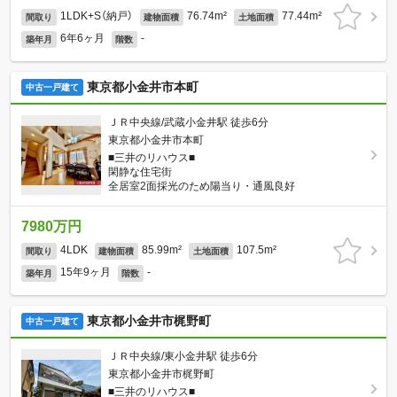
1LDK+S（納戸）
76.74m²
77.44m²
間取り
建物面積
土地面積
6年6ヶ月
-
築年月
階数
東京都小金井市本町
中古一戸建て
ＪＲ中央線/武蔵小金井駅 徒歩6分
東京都小金井市本町
■三井のリハウス■
閑静な住宅街
全居室2面採光のため陽当り・通風良好
7980万円
4LDK
85.99m²
107.5m²
間取り
建物面積
土地面積
15年9ヶ月
-
築年月
階数
東京都小金井市梶野町
中古一戸建て
ＪＲ中央線/東小金井駅 徒歩6分
東京都小金井市梶野町
■三井のリハウス■