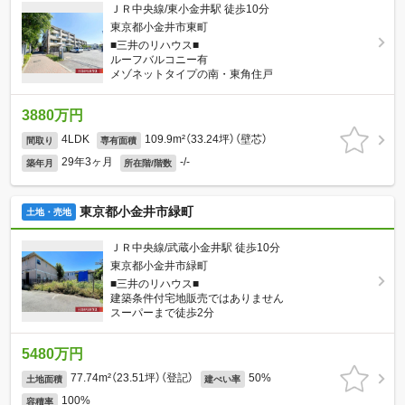
ＪＲ中央線/東小金井駅 徒歩10分
東京都小金井市東町
■三井のリハウス■
ルーフバルコニー有
メゾネットタイプの南・東角住戸
3880万円
4LDK
109.9m²（33.24坪）（壁芯）
間取り
専有面積
29年3ヶ月
-/-
築年月
所在階/階数
東京都小金井市緑町
土地・売地
ＪＲ中央線/武蔵小金井駅 徒歩10分
東京都小金井市緑町
■三井のリハウス■
建築条件付宅地販売ではありません
スーパーまで徒歩2分
5480万円
77.74m²（23.51坪）（登記）
50%
土地面積
建ぺい率
100%
容積率