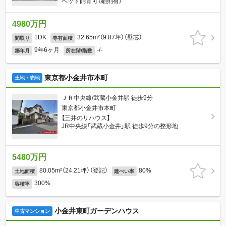
ペット飼育可（細則有）
4980万円
1DK
32.65m²（9.87坪）（壁芯）
間取り
専有面積
9年6ヶ月
-/-
築年月
所在階/階数
東京都小金井市本町
土地・売地
ＪＲ中央線/武蔵小金井駅 徒歩9分
東京都小金井市本町
【三井のリハウス】
JR中央線「武蔵小金井」駅 徒歩9分の整形地
5480万円
80.05m²（24.21坪）（登記）
80%
土地面積
建ぺい率
300%
容積率
小金井東町ガーデンハウス
中古マンション