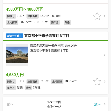
4580万円〜4880万円
3LDK
82.0m²～82.8m²
間取り
建物面積
102.72m²～103.79m²
-
-
土地面積
築年月
階数
東京都小平市学園東町３丁目
新築一戸建て
西武多摩湖線/一橋学園駅 徒歩14分
東京都小平市学園東町３丁目
4,680万円
3LDK
82.8m²
103.54m²
間取り
建物面積
土地面積
新築
2階建
築年月
階数
1ページ目
前へ
次へ
全3ページ