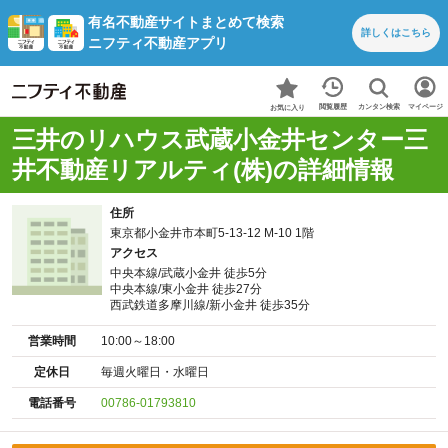
有名不動産サイトまとめて検索
詳しくは
こちら
ニフティ不動産アプリ
カンタン検索
閲覧履歴
マイページ
お気に入り
三井のリハウス武蔵小金井センター三
井不動産リアルティ(株)の詳細情報
住所
東京都小金井市本町5-13-12 M-10 1階
アクセス
中央本線/武蔵小金井 徒歩5分
中央本線/東小金井 徒歩27分
西武鉄道多摩川線/新小金井 徒歩35分
営業時間
10:00～18:00
定休日
毎週火曜日・水曜日
電話番号
00786-01793810