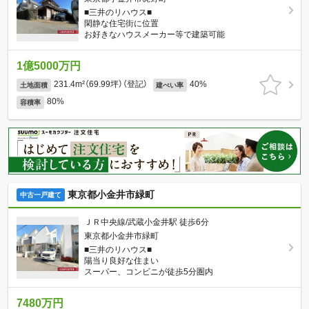
■三井のリハウス■
閑静な住宅街に位置
お好きなハウスメーカー等で建築可能
1億5000万円
231.4m²（69.99坪）（登記）
40%
土地面積
建ぺい率
80%
容積率
東京都小金井市緑町
中古一戸建て
ＪＲ中央線/武蔵小金井駅 徒歩6分
東京都小金井市緑町
■三井のリハウス■
陽当り良好な住まい
スーパー、コンビニが徒歩5分圏内
7480万円