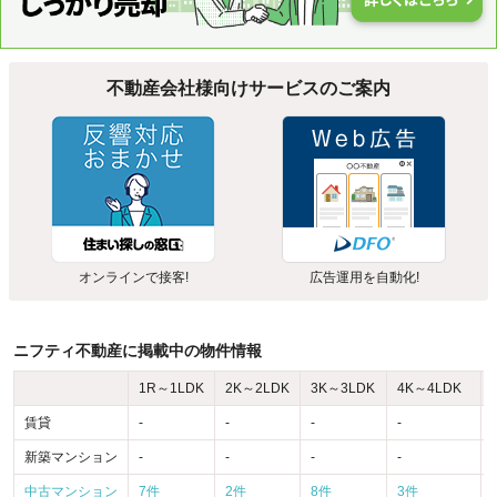
不動産会社様向けサービスのご案内
オンラインで接客!
広告運用を自動化!
ニフティ不動産に掲載中の物件情報
1R～1LDK
2K～2LDK
3K～3LDK
4K～4LDK
賃貸
-
-
-
-
-
新築マンション
-
-
-
-
-
中古マンション
7件
2件
8件
3件
-