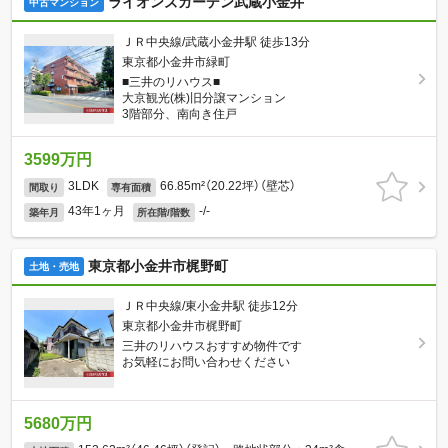
ライオンズガーデン武蔵小金井
中古マンション
ＪＲ中央線/武蔵小金井駅 徒歩13分
東京都小金井市緑町
■三井のリハウス■
大京観光(株)旧分譲マンション
3階部分、南向き住戸
3599万円
3LDK
66.85m²（20.22坪）（壁芯）
間取り
専有面積
43年1ヶ月
-/-
築年月
所在階/階数
東京都小金井市梶野町
土地・売地
ＪＲ中央線/東小金井駅 徒歩12分
東京都小金井市梶野町
三井のリハウスおすすめ物件です
お気軽にお問い合わせください
5680万円