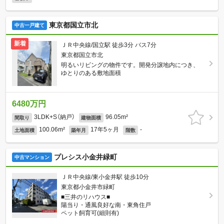
東京都国立市北
中古一戸建て
新着
ＪＲ中央線/国立駅 徒歩3分 バス7分
東京都国立市北
明るいリビングの物件です。開発分譲地内につき、
ゆとりのある敷地面積
6480万円
3LDK+S（納戸）
96.05m²
間取り
建物面積
100.06m²
17年5ヶ月
-
土地面積
築年月
階数
プレシス小金井緑町
中古マンション
ＪＲ中央線/東小金井駅 徒歩10分
東京都小金井市緑町
■三井のリハウス■
陽当り・通風良好な南・東角住戸
ペット飼育可(細則有)