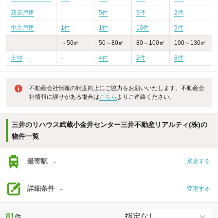
新築戸建
-
5件
9件
2件
-
中古戸建
1件
1件
10件
9件
-
～50㎡
50～80㎡
80～100㎡
100～130㎡
土地
-
4件
2件
8件
不動産会社情報の精度向上にご協力をお願いいたします。不動産会
社情報に誤りがある場合は
こちら
よりご連絡ください。
三井のリハウス武蔵小金井センター三井不動産リアルティ(株)の
物件一覧
最寄駅
-
変更する
詳細条件
-
変更する
81
件