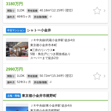
3180万円
1LDK
40.18m²（12.15坪）（壁芯）
間取り
専有面積
46年5ヶ月
-/-
築年月
所在階/階数
シャトー小金井
中古マンション
ＪＲ中央線/武蔵小金井駅 徒歩4分
東京都小金井市本町
■三井のリハウス■
5階・角住戸につき開放感あり
スーパーまで徒歩2分
2990万円
1LDK
50.72m²（15.34坪）（壁芯）
間取り
専有面積
52年3ヶ月
-/-
築年月
所在階/階数
東京都小金井市梶野町
土地・売地
ＪＲ中央線/東小金井駅 徒歩4分
東京都小金井市梶野町