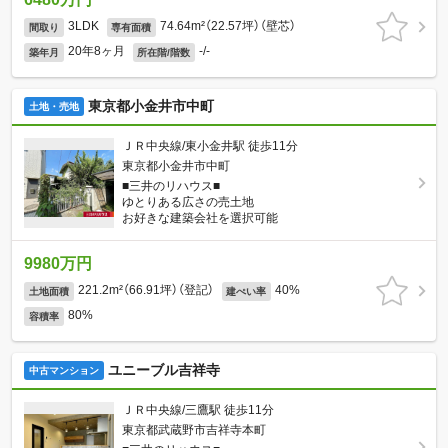
3LDK
74.64m²（22.57坪）（壁芯）
間取り
専有面積
20年8ヶ月
-/-
築年月
所在階/階数
東京都小金井市中町
土地・売地
ＪＲ中央線/東小金井駅 徒歩11分
東京都小金井市中町
■三井のリハウス■
ゆとりある広さの売土地
お好きな建築会社を選択可能
9980万円
221.2m²（66.91坪）（登記）
40%
土地面積
建ぺい率
80%
容積率
ユニーブル吉祥寺
中古マンション
ＪＲ中央線/三鷹駅 徒歩11分
東京都武蔵野市吉祥寺本町