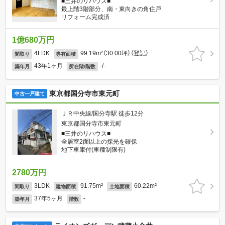
■三井のリハウス■
最上階3階部分、南・東向きの角住戸
リフォーム完成済
1億680万円
4LDK
99.19m²（30.00坪）（登記）
間取り
専有面積
43年1ヶ月
-/-
築年月
所在階/階数
東京都国分寺市東元町
中古一戸建て
ＪＲ中央線/国分寺駅 徒歩12分
東京都国分寺市東元町
■三井のリハウス■
全居室2面以上の採光を確保
地下車庫付(車種制限有)
2780万円
3LDK
91.75m²
60.22m²
間取り
建物面積
土地面積
37年5ヶ月
-
築年月
階数