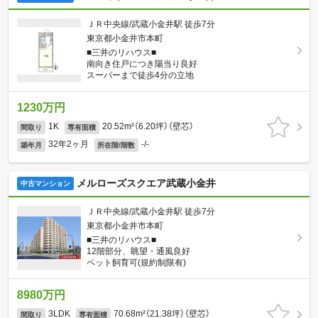
ＪＲ中央線/武蔵小金井駅 徒歩7分
東京都小金井市本町
■三井のリハウス■
南向き住戸につき陽当り良好
スーパーまで徒歩4分の立地
1230万円
1K
20.52m²（6.20坪）（壁芯）
間取り
専有面積
32年2ヶ月
-/-
築年月
所在階/階数
メルローズスクエア武蔵小金井
中古マンション
ＪＲ中央線/武蔵小金井駅 徒歩7分
東京都小金井市本町
■三井のリハウス■
12階部分、眺望・通風良好
ペット飼育可(規約制限有)
8980万円
3LDK
70.68m²（21.38坪）（壁芯）
間取り
専有面積