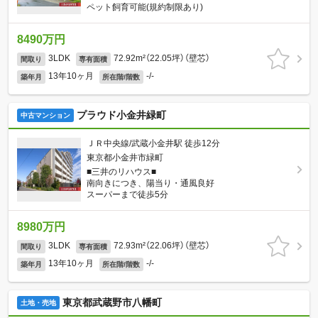
ペット飼育可能(規約制限あり)
8490万円
3LDK
72.92m²（22.05坪）（壁芯）
間取り
専有面積
13年10ヶ月
-/-
築年月
所在階/階数
プラウド小金井緑町
中古マンション
ＪＲ中央線/武蔵小金井駅 徒歩12分
東京都小金井市緑町
■三井のリハウス■
南向きにつき、陽当り・通風良好
スーパーまで徒歩5分
8980万円
3LDK
72.93m²（22.06坪）（壁芯）
間取り
専有面積
13年10ヶ月
-/-
築年月
所在階/階数
東京都武蔵野市八幡町
土地・売地