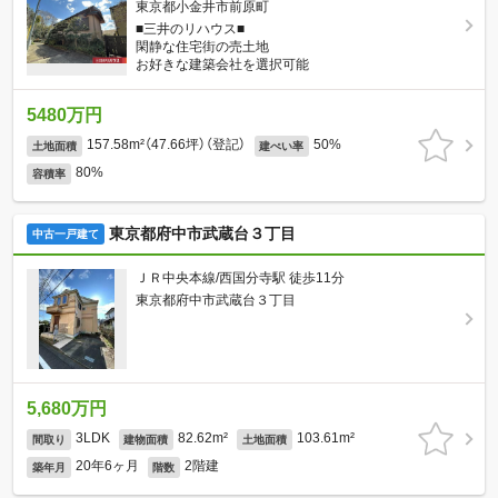
東京都小金井市前原町
■三井のリハウス■
閑静な住宅街の売土地
お好きな建築会社を選択可能
5480万円
157.58m²（47.66坪）（登記）
50%
土地面積
建ぺい率
80%
容積率
東京都府中市武蔵台３丁目
中古一戸建て
ＪＲ中央本線/西国分寺駅 徒歩11分
東京都府中市武蔵台３丁目
5,680万円
3LDK
82.62m²
103.61m²
間取り
建物面積
土地面積
20年6ヶ月
2階建
築年月
階数