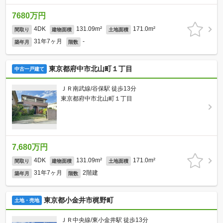
7680万円
4DK
131.09m²
171.0m²
間取り
建物面積
土地面積
31年7ヶ月
-
築年月
階数
東京都府中市北山町１丁目
中古一戸建て
ＪＲ南武線/谷保駅 徒歩13分
東京都府中市北山町１丁目
7,680万円
4DK
131.09m²
171.0m²
間取り
建物面積
土地面積
31年7ヶ月
2階建
築年月
階数
東京都小金井市梶野町
土地・売地
ＪＲ中央線/東小金井駅 徒歩13分