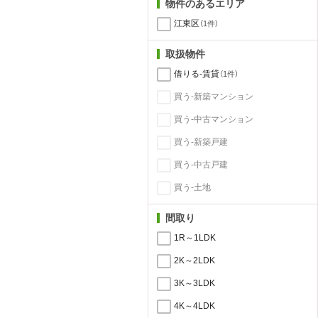
物件のあるエリア
江東区
（1件）
取扱物件
借りる-賃貸
（1件）
買う-新築マンション
買う-中古マンション
買う-新築戸建
買う-中古戸建
買う-土地
間取り
1R～1LDK
2K～2LDK
3K～3LDK
4K～4LDK