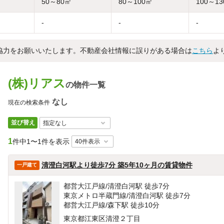
50～80㎡
80～100㎡
100～1
-
-
-
協力をお願いいたします。不動産会社情報に誤りがある場合は
こちら
よ
(株)リアス
の物件一覧
なし
現在の検索条件
並び替え
1
件中
1〜1件を表示
清澄白河駅より徒歩7分 築5年10ヶ月の賃貸物件
一戸建て
都営大江戸線/清澄白河駅 徒歩7分
東京メトロ半蔵門線/清澄白河駅 徒歩7分
都営大江戸線/森下駅 徒歩10分
東京都江東区清澄２丁目