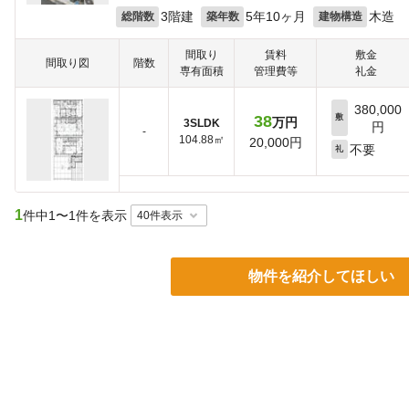
3階建
5年10ヶ月
木造
総階数
築年数
建物構造
間取り
賃料
敷金
間取り図
階数
専有面積
管理費等
礼金
380,000
38
敷
万円
3SLDK
円
-
104.88㎡
20,000円
不要
礼
1
件中
1〜1件を表示
物件を紹介してほしい