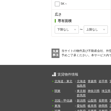
5K～
広さ
専有面積
〜
当サイトの物件及び不動産会社、外
免責
事項
予めご了承ください。
本サービス内
賃貸物件情報
北海道・東北
：
北海道
青森県
岩手県
福島県
関東
：
東京都
神奈川県
埼玉県
群馬県
北陸・甲信越
：
新潟県
山梨県
長野県
東海
：
愛知県
岐阜県
静岡県
近畿
：
大阪府
兵庫県
京都府