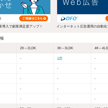
客導入で顧客満足度アップ！
インターネット広告運用の自動化
報
2K～2LDK
3K～3LDK
4K～4L
-
1件
-
-
-
-
-
-
-
-
-
-
-
-
-