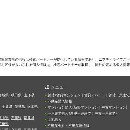
壁塗装業者の情報は検索パートナーが提供している情報であり、ニフティライフスタ
でお客様が入力される個人情報は、検索パートナーが取得し、同社の定める個人情報
メニュー
宮城県
秋田県
山形県
賃貸
（
賃貸マンション
｜
賃貸アパート
｜
賃貸一戸建て
不動産購入情報
千葉県
茨城県
栃木県
マンション購入
（
新築マンション
｜
中古マンション
）
一戸建て購入
（
新築一戸建て
｜
中古一戸建て
）
富山県
石川県
福井県
土地購入
三重県
不動産会社・不動産屋情報
滋賀県
奈良県
和歌山県