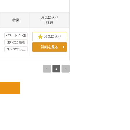
お気に入り
特徴
詳細
バス・トイレ別
追い炊き機能
詳細を見る
コンロ2口以上
<
1
>