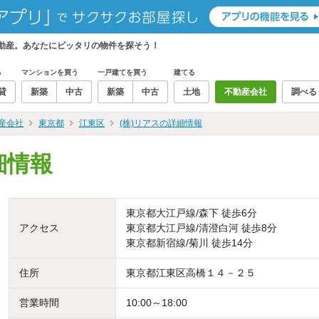
不動産。あなたにピッタリの物件を探そう！
る
マンションを買う
一戸建てを買う
建てる
貸
新築
中古
新築
中古
土地
不動産会社
調べる
産会社
東京都
江東区
(株)リアスの詳細情報
細情報
東京都大江戸線/森下 徒歩6分
アクセス
東京都大江戸線/清澄白河 徒歩8分
東京都新宿線/菊川 徒歩14分
住所
東京都江東区高橋１４－２５
営業時間
10:00～18:00