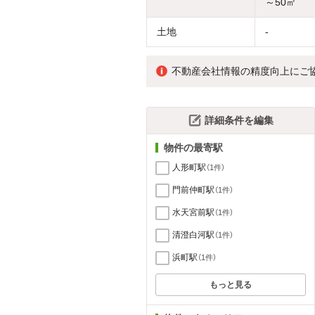
～50㎡
土地
-
不動産会社情報の精度向上にご
詳細条件を編集
物件の最寄駅
人形町駅
（1件）
門前仲町駅
（1件）
水天宮前駅
（1件）
清澄白河駅
（1件）
浜町駅
（1件）
もっと見る