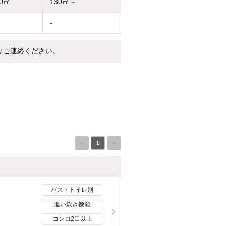
30㎡
130㎡～
-
りご連絡ください。
<
1
>
バス・トイレ別
追い炊き機能
コンロ2口以上