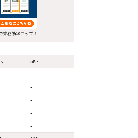
で業務効率アップ！
DK
5K～
-
-
-
-
-