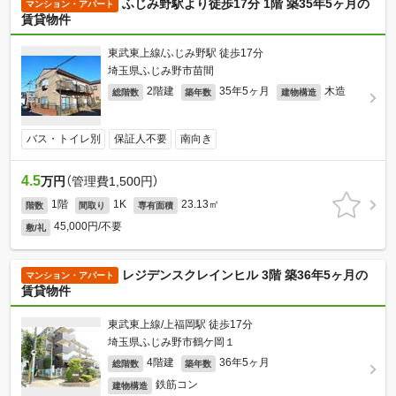
ふじみ野駅より徒歩17分 1階 築35年5ヶ月の
マンション・アパート
賃貸物件
東武東上線/ふじみ野駅 徒歩17分
埼玉県ふじみ野市苗間
2階建
35年5ヶ月
木造
総階数
築年数
建物構造
バス・トイレ別
保証人不要
南向き
4.5
万円
（管理費1,500円）
1階
1K
23.13㎡
階数
間取り
専有面積
45,000円/不要
敷/礼
レジデンスクレインヒル 3階 築36年5ヶ月の
マンション・アパート
賃貸物件
東武東上線/上福岡駅 徒歩17分
埼玉県ふじみ野市鶴ケ岡１
4階建
36年5ヶ月
総階数
築年数
鉄筋コン
建物構造