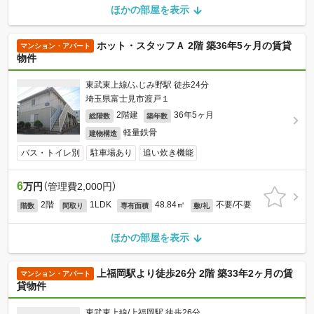
ほかの部屋を表示
ホット・スタッフＡ 2階 築36年5ヶ月の賃貸
マンション・アパート
物件
東武東上線/ふじみ野駅 徒歩24分
埼玉県富士見市渡戸１
2階建
36年5ヶ月
総階数
築年数
軽量鉄骨
建物構造
バス・トイレ別
駐車場あり
追い炊き機能
6
万円
（管理費2,000円）
2階
1LDK
48.84㎡
不要/不要
階数
間取り
専有面積
敷/礼
ほかの部屋を表示
上福岡駅より徒歩26分 2階 築33年2ヶ月の賃
マンション・アパート
貸物件
東武東上線/上福岡駅 徒歩26分