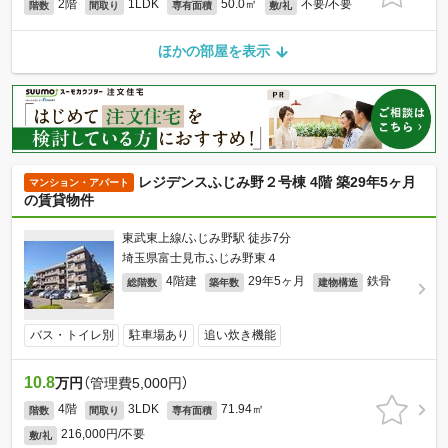
2階
1LDK
50.0㎡
不要/不要
階数
間取り
専有面積
敷/礼
ほかの部屋を表示
レジデンスふじみ野２号棟 4階 築29年5ヶ月
マンション・アパート
の賃貸物件
東武東上線/ふじみ野駅 徒歩7分
埼玉県富士見市ふじみ野東４
4階建
29年5ヶ月
鉄骨
総階数
築年数
建物構造
バス・トイレ別
駐車場あり
追い炊き機能
10.8
万円
（管理費5,000円）
4階
3LDK
71.94㎡
階数
間取り
専有面積
216,000円/不要
敷/礼