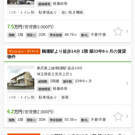
軽量鉄骨
建物構造
バス・トイレ別
駐車場あり
追い炊き機能
7.5
万円
（管理費3,000円）
1階
2DK
48.79㎡
不要/不要
階数
間取り
専有面積
敷/礼
鶴瀬駅より徒歩14分 1階 築33年6ヶ月の賃貸
マンション・アパート
物件
東武東上線/鶴瀬駅 徒歩14分
埼玉県富士見市上沢１
2階建
33年6ヶ月
総階数
築年数
軽量鉄骨
建物構造
バス・トイレ別
駐車場あり
新着
6.2
万円
（管理費2,000円）
1階
3DK
55.39㎡
不要/不要
階数
間取り
専有面積
敷/礼