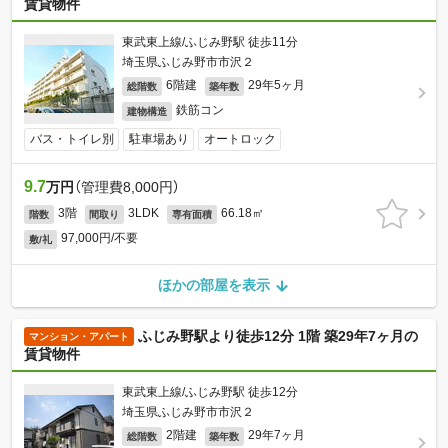
賃貸物件
東武東上線/ふじみ野駅 徒歩11分
埼玉県ふじみ野市市沢２
6階建
29年5ヶ月
総階数
築年数
鉄筋コン
建物構造
バス・トイレ別
駐車場あり
オートロック
9.7
万円
（管理費8,000円）
3階
3LDK
66.18㎡
階数
間取り
専有面積
97,000円/不要
敷/礼
ほかの部屋を表示
ふじみ野駅より徒歩12分 1階 築29年7ヶ月の
マンション・アパート
賃貸物件
東武東上線/ふじみ野駅 徒歩12分
埼玉県ふじみ野市市沢２
2階建
29年7ヶ月
総階数
築年数