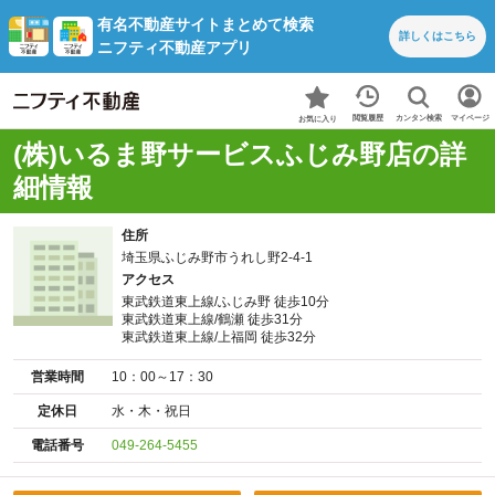
有名不動産サイトまとめて検索
詳しくは
こちら
ニフティ不動産アプリ
カンタン検索
閲覧履歴
マイページ
お気に入り
(株)いるま野サービスふじみ野店の詳
細情報
住所
埼玉県ふじみ野市うれし野2-4-1
アクセス
東武鉄道東上線/ふじみ野 徒歩10分
東武鉄道東上線/鶴瀬 徒歩31分
東武鉄道東上線/上福岡 徒歩32分
営業時間
10：00～17：30
定休日
水・木・祝日
電話番号
049-264-5455