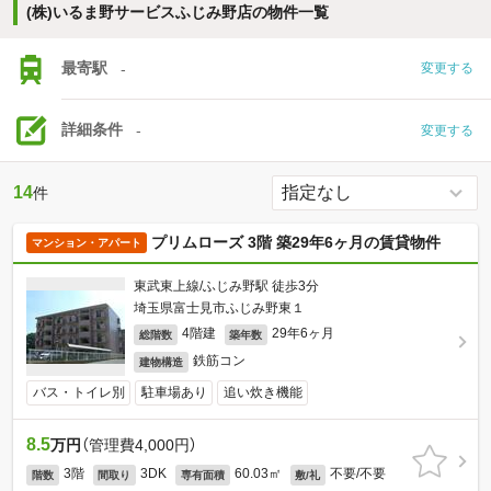
(株)いるま野サービスふじみ野店の物件一覧
最寄駅
-
変更する
詳細条件
-
変更する
14
件
プリムローズ 3階 築29年6ヶ月の賃貸物件
マンション・アパート
東武東上線/ふじみ野駅 徒歩3分
埼玉県富士見市ふじみ野東１
4階建
29年6ヶ月
総階数
築年数
鉄筋コン
建物構造
バス・トイレ別
駐車場あり
追い炊き機能
8.5
万円
（管理費4,000円）
3階
3DK
60.03㎡
不要/不要
階数
間取り
専有面積
敷/礼