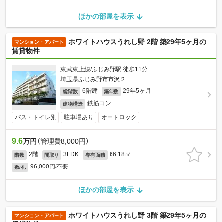
ほかの部屋を表示
ホワイトハウスうれし野 2階 築29年5ヶ月の
マンション・アパート
賃貸物件
東武東上線/ふじみ野駅 徒歩11分
埼玉県ふじみ野市市沢２
6階建
29年5ヶ月
総階数
築年数
鉄筋コン
建物構造
バス・トイレ別
駐車場あり
オートロック
9.6
万円
（管理費8,000円）
2階
3LDK
66.18㎡
階数
間取り
専有面積
96,000円/不要
敷/礼
ほかの部屋を表示
ホワイトハウスうれし野 3階 築29年5ヶ月の
マンション・アパート