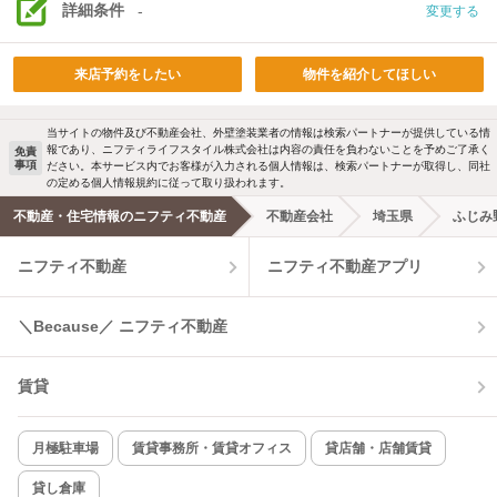
詳細条件
-
変更する
来店予約をしたい
物件を紹介してほしい
当サイトの物件及び不動産会社、外壁塗装業者の情報は検索パートナーが提供している情
報であり、ニフティライフスタイル株式会社は内容の責任を負わないことを予めご了承く
免責
事項
ださい。本サービス内でお客様が入力される個人情報は、検索パートナーが取得し、同社
の定める個人情報規約に従って取り扱われます。
不動産・住宅情報のニフティ不動産
不動産会社
埼玉県
ふじみ
ニフティ不動産
ニフティ不動産アプリ
＼Because／ ニフティ不動産
賃貸
月極駐車場
賃貸事務所・賃貸オフィス
貸店舗・店舗賃貸
貸し倉庫