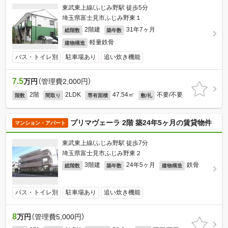
東武東上線/ふじみ野駅 徒歩5分
埼玉県富士見市ふじみ野東１
2階建
31年7ヶ月
総階数
築年数
軽量鉄骨
建物構造
バス・トイレ別
駐車場あり
追い炊き機能
7.5
万円
（管理費2,000円）
2階
2LDK
47.54㎡
不要/不要
階数
間取り
専有面積
敷/礼
プリマヴェーラ 2階 築24年5ヶ月の賃貸物件
マンション・アパート
東武東上線/ふじみ野駅 徒歩7分
埼玉県富士見市ふじみ野東２
3階建
24年5ヶ月
鉄骨
総階数
築年数
建物構造
バス・トイレ別
駐車場あり
追い炊き機能
8
万円
（管理費5,000円）