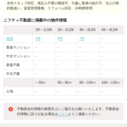
女性スタッフ対応、保証人不要の相談可、引越し業者の紹介可、法人の契
約取扱い、賃貸管理業務、リフォーム対応、24時間管理
ニフティ不動産に掲載中の物件情報
1R～1LDK
2K～2LDK
3K～3LDK
4K～4LDK
賃貸
3件
4件
7件
-
-
新築マンション
-
-
-
-
-
中古マンション
-
-
-
-
-
新築戸建
-
-
-
-
-
中古戸建
-
-
-
-
-
～50㎡
50～80㎡
80～100㎡
100～130㎡
土地
-
-
-
-
-
不動産会社情報の精度向上にご協力をお願いいたします。不動産会
社情報に誤りがある場合は
こちら
よりご連絡ください。