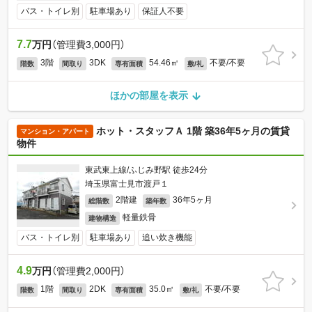
バス・トイレ別
駐車場あり
保証人不要
7.7
万円
（管理費3,000円）
3階
3DK
54.46㎡
不要/不要
階数
間取り
専有面積
敷/礼
ほかの部屋を表示
ホット・スタッフＡ 1階 築36年5ヶ月の賃貸
マンション・アパート
物件
東武東上線/ふじみ野駅 徒歩24分
埼玉県富士見市渡戸１
2階建
36年5ヶ月
総階数
築年数
軽量鉄骨
建物構造
バス・トイレ別
駐車場あり
追い炊き機能
4.9
万円
（管理費2,000円）
1階
2DK
35.0㎡
不要/不要
階数
間取り
専有面積
敷/礼