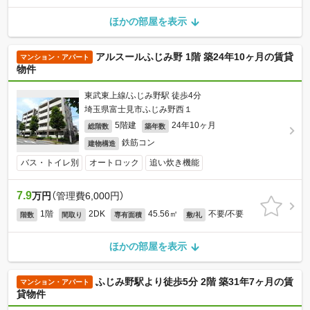
ほかの部屋を表示
アルスールふじみ野 1階 築24年10ヶ月の賃貸
マンション・アパート
物件
東武東上線/ふじみ野駅 徒歩4分
埼玉県富士見市ふじみ野西１
5階建
24年10ヶ月
総階数
築年数
鉄筋コン
建物構造
バス・トイレ別
オートロック
追い炊き機能
7.9
万円
（管理費6,000円）
1階
2DK
45.56㎡
不要/不要
階数
間取り
専有面積
敷/礼
ほかの部屋を表示
ふじみ野駅より徒歩5分 2階 築31年7ヶ月の賃
マンション・アパート
貸物件