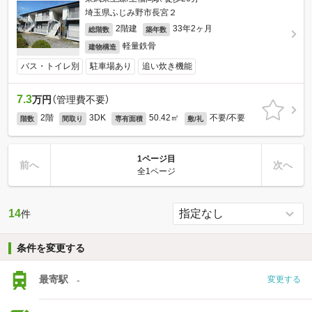
埼玉県ふじみ野市長宮２
2階建
33年2ヶ月
総階数
築年数
軽量鉄骨
建物構造
バス・トイレ別
駐車場あり
追い炊き機能
7.3
万円
（管理費不要）
2階
3DK
50.42㎡
不要/不要
階数
間取り
専有面積
敷/礼
1ページ目
前へ
次へ
全1ページ
14
件
条件を変更する
最寄駅
-
変更する