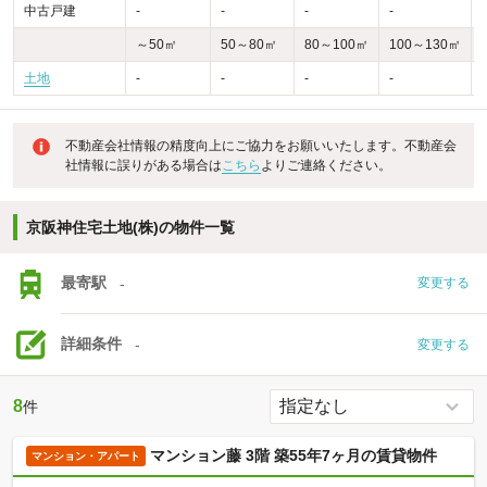
中古戸建
-
-
-
-
-
～50㎡
50～80㎡
80～100㎡
100～130㎡
土地
-
-
-
-
不動産会社情報の精度向上にご協力をお願いいたします。不動産会
社情報に誤りがある場合は
こちら
よりご連絡ください。
京阪神住宅土地(株)の物件一覧
最寄駅
-
変更する
詳細条件
-
変更する
8
件
マンション藤 3階 築55年7ヶ月の賃貸物件
マンション・アパート