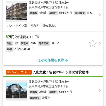
阪急電鉄神戸線/岡本駅 徒歩2分
兵庫県神戸市東灘区岡本１丁目
4階建
55年7ヶ月
ＲＣ
総階数
築年数
建物構造
バス・トイレ別
南向き
駐輪場あり
6
万円
（管理費3,000円）
3階
2DK
38.0㎡
階数
間取り
専有面積
不要/200,000円
敷/礼
ほかの部屋を表示
入山文化 1階 築63年5ヶ月の賃貸物件
マンション・アパート
阪急電鉄神戸線/岡本駅 徒歩4分
兵庫県神戸市東灘区岡本７丁目
2階建
63年5ヶ月
総階数
築年数
鉄骨造
建物構造