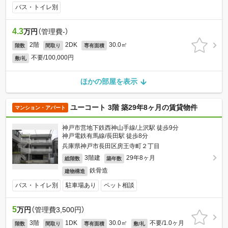
バス・トイレ別
4.3
万円
（管理費-）
2階
2DK
30.0㎡
階数
間取り
専有面積
不要/100,000円
敷/礼
ほかの部屋を表示
ユーコート 3階 築29年8ヶ月の賃貸物件
マンション・アパート
神戸市営地下鉄西神山手線/上沢駅 徒歩9分
神戸電鉄有馬線/長田駅 徒歩8分
兵庫県神戸市長田区房王寺町２丁目
3階建
29年8ヶ月
総階数
築年数
鉄骨造
建物構造
バス・トイレ別
駐車場あり
ペット相談
5
万円
（管理費3,500円）
3階
1DK
30.0㎡
不要/1.0ヶ月
階数
間取り
専有面積
敷/礼