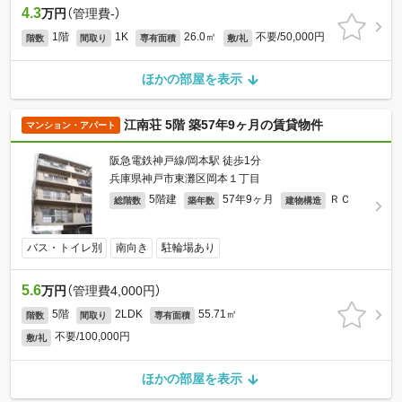
4.3
万円
（管理費-）
1階
1K
26.0㎡
不要/50,000円
階数
間取り
専有面積
敷/礼
ほかの部屋を表示
江南荘 5階 築57年9ヶ月の賃貸物件
マンション・アパート
阪急電鉄神戸線/岡本駅 徒歩1分
兵庫県神戸市東灘区岡本１丁目
5階建
57年9ヶ月
ＲＣ
総階数
築年数
建物構造
バス・トイレ別
南向き
駐輪場あり
5.6
万円
（管理費4,000円）
5階
2LDK
55.71㎡
階数
間取り
専有面積
不要/100,000円
敷/礼
ほかの部屋を表示