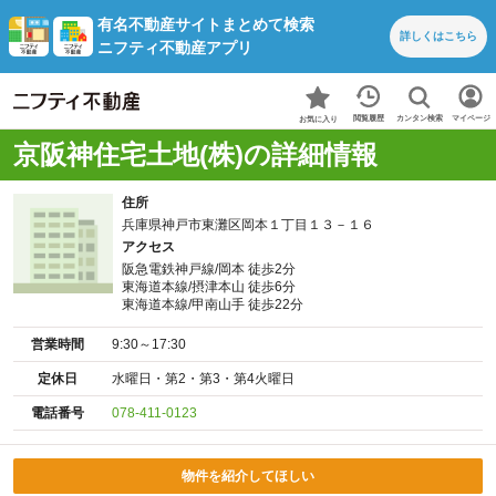
有名不動産サイトまとめて検索
詳しくは
こちら
ニフティ不動産アプリ
カンタン検索
閲覧履歴
マイページ
お気に入り
京阪神住宅土地(株)の詳細情報
住所
兵庫県神戸市東灘区岡本１丁目１３－１６
アクセス
阪急電鉄神戸線/岡本 徒歩2分
東海道本線/摂津本山 徒歩6分
東海道本線/甲南山手 徒歩22分
営業時間
9:30～17:30
定休日
水曜日・第2・第3・第4火曜日
電話番号
078-411-0123
物件を紹介してほしい