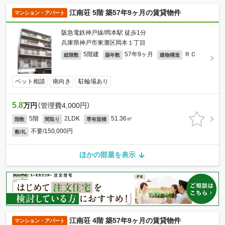
江南荘 5階 築57年9ヶ月の賃貸物件
マンション・アパート
阪急電鉄神戸線/岡本駅 徒歩1分
兵庫県神戸市東灘区岡本１丁目
5階建
57年9ヶ月
ＲＣ
総階数
築年数
建物構造
ペット相談
南向き
駐輪場あり
5.8
万円
（管理費4,000円）
5階
2LDK
51.36㎡
階数
間取り
専有面積
不要/150,000円
敷/礼
ほかの部屋を表示
江南荘 4階 築57年9ヶ月の賃貸物件
マンション・アパート