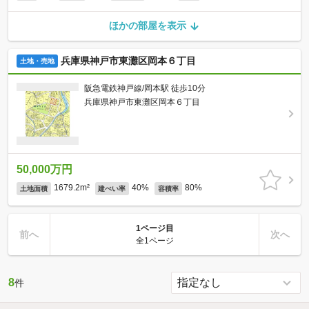
ほかの部屋を表示
兵庫県神戸市東灘区岡本６丁目
土地・売地
阪急電鉄神戸線/岡本駅 徒歩10分
兵庫県神戸市東灘区岡本６丁目
50,000万円
1679.2m²
40%
80%
土地面積
建ぺい率
容積率
1ページ目
前へ
次へ
全1ページ
8
件