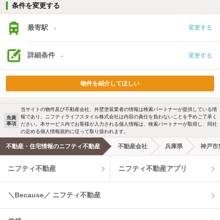
条件を変更する
最寄駅
-
変更する
詳細条件
-
変更する
物件を紹介してほしい
当サイトの物件及び不動産会社、外壁塗装業者の情報は検索パートナーが提供している情
報であり、ニフティライフスタイル株式会社は内容の責任を負わないことを予めご了承く
免責
事項
ださい。本サービス内でお客様が入力される個人情報は、検索パートナーが取得し、同社
の定める個人情報規約に従って取り扱われます。
不動産・住宅情報のニフティ不動産
不動産会社
兵庫県
神戸市
ニフティ不動産
ニフティ不動産アプリ
＼Because／ ニフティ不動産