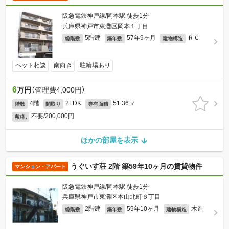
阪急電鉄神戸線/岡本駅 徒歩1分
兵庫県神戸市東灘区岡本１丁目
5階建
57年9ヶ月
ＲＣ
総階数
築年数
建物構造
ペット相談
南向き
駐輪場あり
6
万円
（管理費4,000円）
4階
2LDK
51.36㎡
階数
間取り
専有面積
不要/200,000円
敷/礼
ほかの部屋を表示
うぐいす荘 2階 築59年10ヶ月の賃貸物件
マンション・アパート
阪急電鉄神戸線/岡本駅 徒歩1分
兵庫県神戸市東灘区本山北町６丁目
2階建
59年10ヶ月
木造
総階数
築年数
建物構造