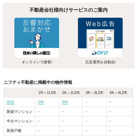
不動産会社様向けサービスのご案内
オンラインで接客!
広告運用を自動化!
ニフティ不動産に掲載中の物件情報
1R～1LDK
2K～2LDK
3K～3LDK
4K～4LDK
賃貸
2件
5件
-
-
-
新築マンション
-
-
-
-
-
中古マンション
-
-
-
-
-
新築戸建
-
-
-
-
-