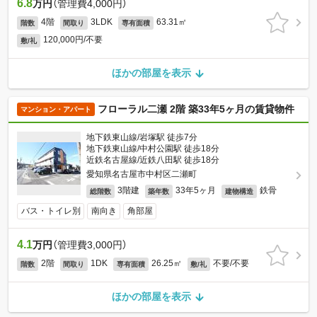
6.8
万円
（管理費4,000円）
4階
3LDK
63.31㎡
階数
間取り
専有面積
120,000円/不要
敷/礼
ほかの部屋を表示
フローラル二瀬 2階 築33年5ヶ月の賃貸物件
マンション・アパート
地下鉄東山線/岩塚駅 徒歩7分
地下鉄東山線/中村公園駅 徒歩18分
近鉄名古屋線/近鉄八田駅 徒歩18分
愛知県名古屋市中村区二瀬町
3階建
33年5ヶ月
鉄骨
総階数
築年数
建物構造
バス・トイレ別
南向き
角部屋
4.1
万円
（管理費3,000円）
2階
1DK
26.25㎡
不要/不要
階数
間取り
専有面積
敷/礼
ほかの部屋を表示