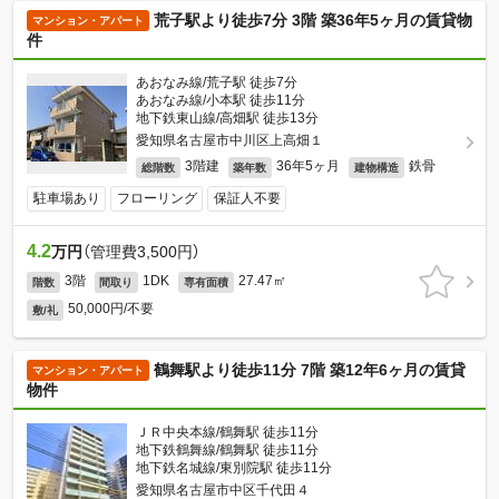
荒子駅より徒歩7分 3階 築36年5ヶ月の賃貸物
マンション・アパート
件
あおなみ線/荒子駅 徒歩7分
あおなみ線/小本駅 徒歩11分
地下鉄東山線/高畑駅 徒歩13分
愛知県名古屋市中川区上高畑１
3階建
36年5ヶ月
鉄骨
総階数
築年数
建物構造
駐車場あり
フローリング
保証人不要
4.2
万円
（管理費3,500円）
3階
1DK
27.47㎡
階数
間取り
専有面積
50,000円/不要
敷/礼
鶴舞駅より徒歩11分 7階 築12年6ヶ月の賃貸
マンション・アパート
物件
ＪＲ中央本線/鶴舞駅 徒歩11分
地下鉄鶴舞線/鶴舞駅 徒歩11分
地下鉄名城線/東別院駅 徒歩11分
愛知県名古屋市中区千代田４