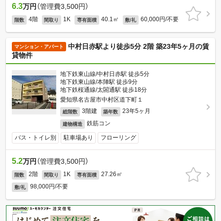
6.3
万円
（管理費3,500円）
4階
1K
40.1㎡
60,000円/不要
階数
間取り
専有面積
敷/礼
中村日赤駅より徒歩5分 2階 築23年5ヶ月の賃
マンション・アパート
貸物件
地下鉄東山線/中村日赤駅 徒歩5分
地下鉄東山線/本陣駅 徒歩9分
地下鉄桜通線/太閤通駅 徒歩18分
愛知県名古屋市中村区道下町１
3階建
23年5ヶ月
総階数
築年数
鉄筋コン
建物構造
バス・トイレ別
駐車場あり
フローリング
5.2
万円
（管理費3,500円）
2階
1K
27.26㎡
階数
間取り
専有面積
98,000円/不要
敷/礼