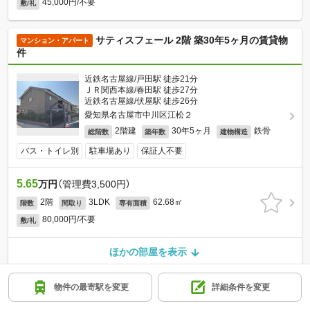
45,000円/不要
敷/礼
サティスフェール 2階 築30年5ヶ月の賃貸物
マンション・アパート
件
近鉄名古屋線/戸田駅 徒歩21分
ＪＲ関西本線/春田駅 徒歩27分
近鉄名古屋線/伏屋駅 徒歩26分
愛知県名古屋市中川区江松２
2階建
30年5ヶ月
鉄骨
総階数
築年数
建物構造
バス・トイレ別
駐車場あり
保証人不要
5.65
万円
（管理費3,500円）
2階
3LDK
62.68㎡
階数
間取り
専有面積
80,000円/不要
敷/礼
ほかの部屋を表示
高畑駅より徒歩22分 2階 築32年10ヶ月の賃
物件の最寄駅を変更
詳細条件を変更
マンション・アパート
貸物件