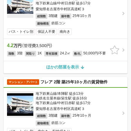
地下鉄東山線/中村日赤駅 徒歩17分
愛知県名古屋市中村区高道町３
3階建
25年10ヶ月
総階数
築年数
鉄筋コン
建物構造
バス・トイレ別
保証人不要
南向き
4.2
万円
（管理費3,500円）
3階
1K
24.2㎡
50,000円/不要
階数
間取り
専有面積
敷/礼
ほかの部屋を表示
フレア 2階 築25年10ヶ月の賃貸物件
マンション・アパート
地下鉄東山線/本陣駅 徒歩13分
名鉄名古屋本線/栄生駅 徒歩16分
地下鉄東山線/中村日赤駅 徒歩17分
愛知県名古屋市中村区高道町３
3階建
25年10ヶ月
総階数
築年数
鉄筋コン
建物構造