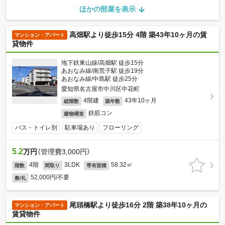
ほかの部屋を表示
高畑駅より徒歩15分 4階 築43年10ヶ月の賃
マンション・アパート
貸物件
地下鉄東山線/高畑駅 徒歩15分
あおなみ線/南荒子駅 徒歩19分
あおなみ線/中島駅 徒歩25分
愛知県名古屋市中川区中花町
4階建
43年10ヶ月
総階数
築年数
鉄筋コン
建物構造
バス・トイレ別
駐車場あり
フローリング
5.2
万円
（管理費3,000円）
4階
3LDK
58.32㎡
階数
間取り
専有面積
52,000円/不要
敷/礼
尾頭橋駅より徒歩16分 2階 築38年10ヶ月の
マンション・アパート
賃貸物件