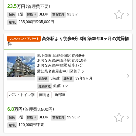
23.5
万円
（管理費不要）
1階
3LDK
93.3㎡
階数
間取り
専有面積
235,000円/235,000円
敷/礼
高畑駅より徒歩9分 3階 築39年9ヶ月の賃貸物
マンション・アパート
件
地下鉄東山線/高畑駅 徒歩9分
あおなみ線/南荒子駅 徒歩10分
あおなみ線/中島駅 徒歩17分
愛知県名古屋市中川区荒子５
3階建
39年9ヶ月
総階数
築年数
鉄筋コン
建物構造
バス・トイレ別
南向き
角部屋
6.8
万円
（管理費3,500円）
3階
3LDK
59.93㎡
階数
間取り
専有面積
120,000円/不要
敷/礼