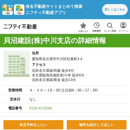
有名不動産サイトまとめて検索
詳しくは
こちら
ニフティ不動産アプリ
カンタン検索
閲覧履歴
マイページ
お気に入り
貝沼建設(株)中川支店の詳細情報
住所
愛知県名古屋市中川区松葉町3-4
アクセス
近鉄名古屋線/烏森 徒歩4分
名古屋臨海高速鉄道/小本 徒歩6分
近鉄名古屋線/黄金 徒歩13分
営業時間
９：００～１8：30（土日祝9：00～17：30）
定休日
なし
電話番号
0120-43-5546
来店予約をしたい
物件を紹介してほしい