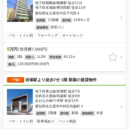
地下鉄鶴舞線/鶴舞駅 徒歩11分
地下鉄名城線/東別院駅 徒歩11分
愛知県名古屋市中区千代田４
11階建
12年6ヶ月
総階数
築年数
鉄筋コン
建物構造
バス・トイレ別
フローリング
オートロック
9
万円
（管理費7,000円）
3階
1LDK
40.13㎡
階数
間取り
専有面積
120,000円/90,000円
敷/礼
岩塚駅より徒歩7分 1階 新築の賃貸物件
一戸建て
地下鉄東山線/岩塚駅 徒歩7分
近鉄名古屋線/烏森駅 徒歩9分
あおなみ線/小本駅 徒歩12分
愛知県名古屋市中村区烏森町３
2階建
新築
木造
総階数
築年数
建物構造
バス・トイレ別
駐車場あり
ペット相談