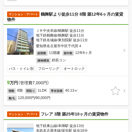
鶴舞駅より徒歩11分 8階 築12年6ヶ月の賃貸
マンション・アパート
物件
ＪＲ中央本線/鶴舞駅 徒歩11分
地下鉄鶴舞線/鶴舞駅 徒歩11分
地下鉄名城線/東別院駅 徒歩11分
愛知県名古屋市中区千代田４
11階建
12年6ヶ月
総階数
築年数
鉄筋コン
建物構造
バス・トイレ別
フローリング
オートロック
9
万円
（管理費7,000円）
8階
1LDK
40.13㎡
階数
間取り
専有面積
120,000円/90,000円
敷/礼
フレア 3階 築25年10ヶ月の賃貸物件
マンション・アパート
地下鉄東山線/本陣駅 徒歩13分
名鉄名古屋本線/栄生駅 徒歩16分