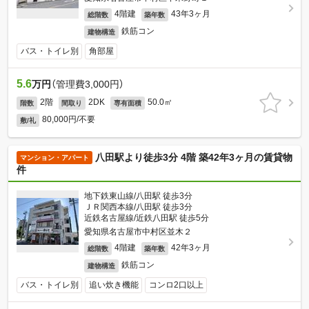
4階建
43年3ヶ月
総階数
築年数
鉄筋コン
建物構造
バス・トイレ別
角部屋
5.6
万円
（管理費3,000円）
2階
2DK
50.0㎡
階数
間取り
専有面積
80,000円/不要
敷/礼
八田駅より徒歩3分 4階 築42年3ヶ月の賃貸物
マンション・アパート
件
地下鉄東山線/八田駅 徒歩3分
ＪＲ関西本線/八田駅 徒歩3分
近鉄名古屋線/近鉄八田駅 徒歩5分
愛知県名古屋市中村区並木２
4階建
42年3ヶ月
総階数
築年数
鉄筋コン
建物構造
バス・トイレ別
追い炊き機能
コンロ2口以上