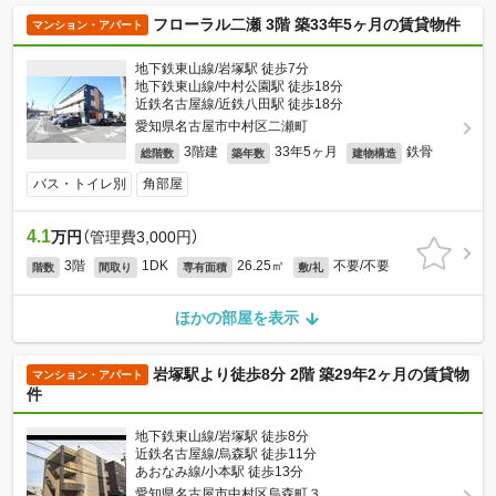
フローラル二瀬 3階 築33年5ヶ月の賃貸物件
マンション・アパート
地下鉄東山線/岩塚駅 徒歩7分
地下鉄東山線/中村公園駅 徒歩18分
近鉄名古屋線/近鉄八田駅 徒歩18分
愛知県名古屋市中村区二瀬町
3階建
33年5ヶ月
鉄骨
総階数
築年数
建物構造
バス・トイレ別
角部屋
4.1
万円
（管理費3,000円）
3階
1DK
26.25㎡
不要/不要
階数
間取り
専有面積
敷/礼
ほかの部屋を表示
岩塚駅より徒歩8分 2階 築29年2ヶ月の賃貸物
マンション・アパート
件
地下鉄東山線/岩塚駅 徒歩8分
近鉄名古屋線/烏森駅 徒歩11分
あおなみ線/小本駅 徒歩13分
愛知県名古屋市中村区烏森町３