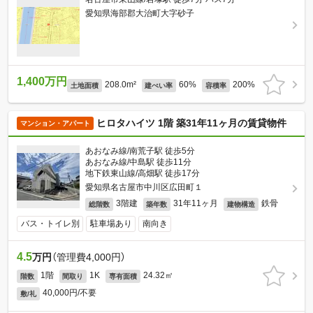
愛知県海部郡大治町大字砂子
1,400万円
208.0m²
60%
200%
土地面積
建ぺい率
容積率
ヒロタハイツ 1階 築31年11ヶ月の賃貸物件
マンション・アパート
あおなみ線/南荒子駅 徒歩5分
あおなみ線/中島駅 徒歩11分
地下鉄東山線/高畑駅 徒歩17分
愛知県名古屋市中川区広田町１
3階建
31年11ヶ月
鉄骨
総階数
築年数
建物構造
バス・トイレ別
駐車場あり
南向き
4.5
万円
（管理費4,000円）
1階
1K
24.32㎡
階数
間取り
専有面積
40,000円/不要
敷/礼