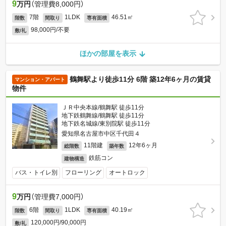
9
万円
（管理費8,000円）
7階
1LDK
46.51㎡
階数
間取り
専有面積
98,000円/不要
敷/礼
ほかの部屋を表示
鶴舞駅より徒歩11分 6階 築12年6ヶ月の賃貸
マンション・アパート
物件
ＪＲ中央本線/鶴舞駅 徒歩11分
地下鉄鶴舞線/鶴舞駅 徒歩11分
地下鉄名城線/東別院駅 徒歩11分
愛知県名古屋市中区千代田４
11階建
12年6ヶ月
総階数
築年数
鉄筋コン
建物構造
バス・トイレ別
フローリング
オートロック
9
万円
（管理費7,000円）
6階
1LDK
40.19㎡
階数
間取り
専有面積
120,000円/90,000円
敷/礼