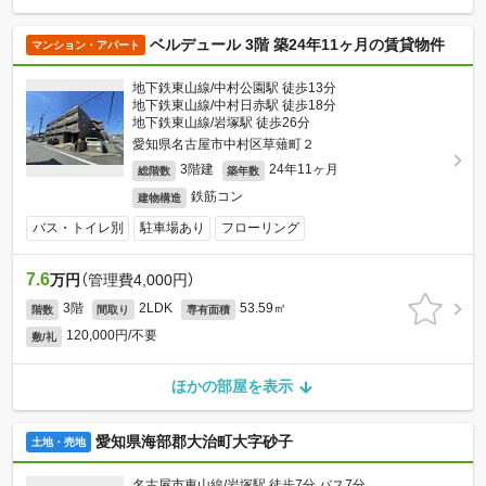
ベルデュール 3階 築24年11ヶ月の賃貸物件
マンション・アパート
地下鉄東山線/中村公園駅 徒歩13分
地下鉄東山線/中村日赤駅 徒歩18分
地下鉄東山線/岩塚駅 徒歩26分
愛知県名古屋市中村区草薙町２
3階建
24年11ヶ月
総階数
築年数
鉄筋コン
建物構造
バス・トイレ別
駐車場あり
フローリング
7.6
万円
（管理費4,000円）
3階
2LDK
53.59㎡
階数
間取り
専有面積
120,000円/不要
敷/礼
ほかの部屋を表示
愛知県海部郡大治町大字砂子
土地・売地
名古屋市東山線/岩塚駅 徒歩7分 バス7分