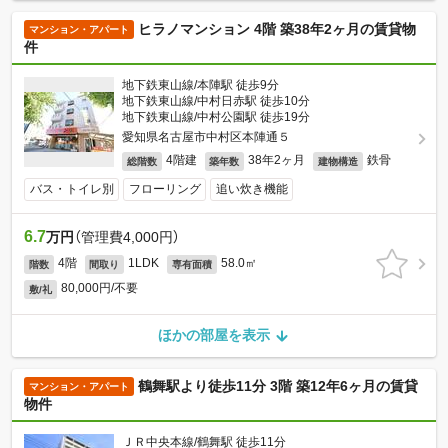
ヒラノマンション 4階 築38年2ヶ月の賃貸物
マンション・アパート
件
地下鉄東山線/本陣駅 徒歩9分
地下鉄東山線/中村日赤駅 徒歩10分
地下鉄東山線/中村公園駅 徒歩19分
愛知県名古屋市中村区本陣通５
4階建
38年2ヶ月
鉄骨
総階数
築年数
建物構造
バス・トイレ別
フローリング
追い炊き機能
6.7
万円
（管理費4,000円）
4階
1LDK
58.0㎡
階数
間取り
専有面積
80,000円/不要
敷/礼
ほかの部屋を表示
鶴舞駅より徒歩11分 3階 築12年6ヶ月の賃貸
マンション・アパート
物件
ＪＲ中央本線/鶴舞駅 徒歩11分