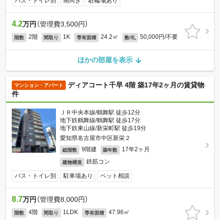
バス・トイレ別
南向き
駐輪場あり
4.2
万円
（管理費3,500円）
2階
1K
24.2㎡
50,000円/不要
階数
間取り
専有面積
敷/礼
ほかの部屋を表示
ディアコート千早 4階 築17年2ヶ月の賃貸物
マンション・アパート
件
ＪＲ中央本線/鶴舞駅 徒歩12分
地下鉄鶴舞線/鶴舞駅 徒歩17分
地下鉄東山線/新栄町駅 徒歩19分
愛知県名古屋市中区新栄２
9階建
17年2ヶ月
総階数
築年数
鉄筋コン
建物構造
バス・トイレ別
駐車場あり
ペット相談
8.7
万円
（管理費8,000円）
4階
1LDK
47.96㎡
階数
間取り
専有面積