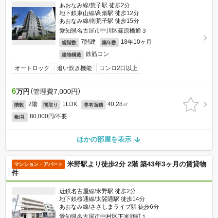
あおなみ線/荒子駅 徒歩2分
地下鉄東山線/高畑駅 徒歩12分
あおなみ線/南荒子駅 徒歩15分
愛知県名古屋市中川区篠原橋通３
7階建
18年10ヶ月
総階数
築年数
鉄筋コン
建物構造
オートロック
追い炊き機能
コンロ2口以上
6
万円
（管理費7,000円）
2階
1LDK
40.28㎡
階数
間取り
専有面積
80,000円/不要
敷/礼
ほかの部屋を表示
米野駅より徒歩2分 2階 築43年3ヶ月の賃貸物
マンション・アパート
件
近鉄名古屋線/米野駅 徒歩2分
地下鉄桜通線/太閤通駅 徒歩14分
あおなみ線/ささしまライブ駅 徒歩6分
愛知県名古屋市中村区下米野町１