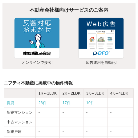
不動産会社様向けサービスのご案内
オンラインで接客!
広告運用を自動化!
ニフティ不動産に掲載中の物件情報
1R～1LDK
2K～2LDK
3K～3LDK
4K～4LDK
賃貸
28件
17件
10件
-
-
新築マンション
-
-
-
-
-
中古マンション
-
-
-
-
-
新築戸建
-
-
-
-
-