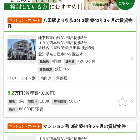
八田駅より徒歩3分 3階 築42年3ヶ月の賃貸物
マンション・アパート
件
地下鉄東山線/八田駅 徒歩3分
ＪＲ関西本線/八田駅 徒歩3分
近鉄名古屋線/近鉄八田駅 徒歩5分
愛知県名古屋市中村区並木２
4階建
42年3ヶ月
総階数
築年数
鉄筋コン
建物構造
バス・トイレ別
南向き
角部屋
6.2
万円
（管理費4,000円）
3階
1LDK
50.0㎡
階数
間取り
専有面積
80,000円/不要
敷/礼
マンション善 3階 築44年5ヶ月の賃貸物件
マンション・アパート
ＪＲ関西本線/八田駅 徒歩6分