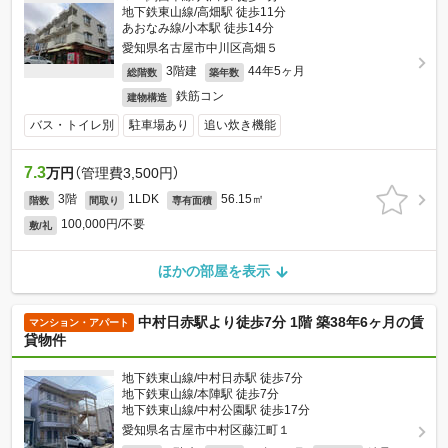
地下鉄東山線/高畑駅 徒歩11分
あおなみ線/小本駅 徒歩14分
愛知県名古屋市中川区高畑５
3階建
44年5ヶ月
総階数
築年数
鉄筋コン
建物構造
バス・トイレ別
駐車場あり
追い炊き機能
7.3
万円
（管理費3,500円）
3階
1LDK
56.15㎡
階数
間取り
専有面積
100,000円/不要
敷/礼
ほかの部屋を表示
中村日赤駅より徒歩7分 1階 築38年6ヶ月の賃
マンション・アパート
貸物件
地下鉄東山線/中村日赤駅 徒歩7分
地下鉄東山線/本陣駅 徒歩7分
地下鉄東山線/中村公園駅 徒歩17分
愛知県名古屋市中村区藤江町１