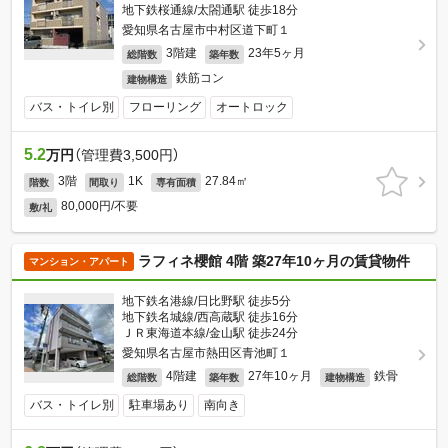
地下鉄桜通線/太閤通駅 徒歩18分
愛知県名古屋市中村区道下町１
3階建
23年5ヶ月
総階数
築年数
鉄筋コン
建物構造
バス・トイレ別
フローリング
オートロック
5.2
万円
（管理費3,500円）
3階
1K
27.84㎡
階数
間取り
専有面積
80,000円/不要
敷/礼
ラフィネ櫻館 4階 築27年10ヶ月の賃貸物件
マンション・アパート
地下鉄名港線/日比野駅 徒歩5分
地下鉄名城線/西高蔵駅 徒歩16分
ＪＲ東海道本線/金山駅 徒歩24分
愛知県名古屋市熱田区青池町１
4階建
27年10ヶ月
鉄骨
総階数
築年数
建物構造
バス・トイレ別
駐車場あり
南向き