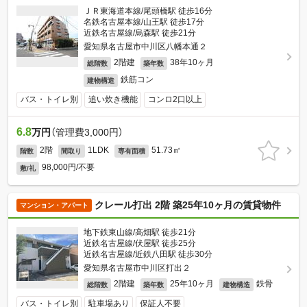
ＪＲ東海道本線/尾頭橋駅 徒歩16分
名鉄名古屋本線/山王駅 徒歩17分
近鉄名古屋線/烏森駅 徒歩21分
愛知県名古屋市中川区八幡本通２
2階建
38年10ヶ月
総階数
築年数
鉄筋コン
建物構造
バス・トイレ別
追い炊き機能
コンロ2口以上
6.8
万円
（管理費3,000円）
2階
1LDK
51.73㎡
階数
間取り
専有面積
98,000円/不要
敷/礼
クレール打出 2階 築25年10ヶ月の賃貸物件
マンション・アパート
地下鉄東山線/高畑駅 徒歩21分
近鉄名古屋線/伏屋駅 徒歩25分
近鉄名古屋線/近鉄八田駅 徒歩30分
愛知県名古屋市中川区打出２
2階建
25年10ヶ月
鉄骨
総階数
築年数
建物構造
バス・トイレ別
駐車場あり
保証人不要