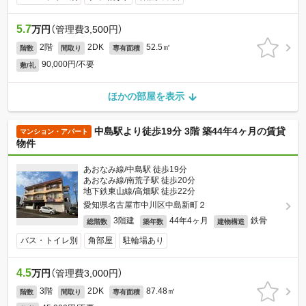
5.7
万円
（管理費3,500円）
2階
2DK
52.5㎡
階数
間取り
専有面積
90,000円/不要
敷/礼
ほかの部屋を表示
中島駅より徒歩19分 3階 築44年4ヶ月の賃貸
マンション・アパート
物件
あおなみ線/中島駅 徒歩19分
あおなみ線/南荒子駅 徒歩20分
地下鉄東山線/高畑駅 徒歩22分
愛知県名古屋市中川区中島新町２
3階建
44年4ヶ月
鉄骨
総階数
築年数
建物構造
バス・トイレ別
角部屋
駐輪場あり
4.5
万円
（管理費3,000円）
3階
2DK
87.48㎡
階数
間取り
専有面積