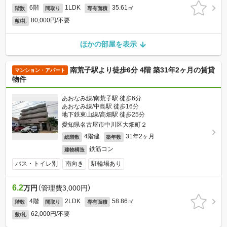
6階
1LDK
35.61㎡
階数
間取り
専有面積
80,000円/不要
敷/礼
ほかの部屋を表示
南荒子駅より徒歩6分 4階 築31年2ヶ月の賃貸
マンション・アパート
物件
あおなみ線/南荒子駅 徒歩6分
あおなみ線/中島駅 徒歩16分
地下鉄東山線/高畑駅 徒歩25分
愛知県名古屋市中川区大畑町２
4階建
31年2ヶ月
総階数
築年数
鉄筋コン
建物構造
バス・トイレ別
南向き
駐輪場あり
6.2
万円
（管理費3,000円）
4階
2LDK
58.86㎡
階数
間取り
専有面積
62,000円/不要
敷/礼