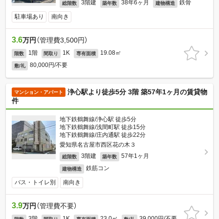
3階建
38年6ヶ月
鉄骨
総階数
築年数
建物構造
駐車場あり
南向き
3.6
万円
（管理費3,500円）
1階
1K
19.08㎡
階数
間取り
専有面積
80,000円/不要
敷/礼
浄心駅より徒歩5分 3階 築57年1ヶ月の賃貸物
マンション・アパート
件
地下鉄鶴舞線/浄心駅 徒歩5分
地下鉄鶴舞線/浅間町駅 徒歩15分
地下鉄鶴舞線/庄内通駅 徒歩22分
愛知県名古屋市西区花の木３
3階建
57年1ヶ月
総階数
築年数
鉄筋コン
建物構造
バス・トイレ別
南向き
3.9
万円
（管理費不要）
3階
1K
23.0㎡
39,000円/不要