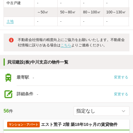
中古戸建
-
-
-
-
-
～50㎡
50～80㎡
80～100㎡
100～130㎡
土地
-
-
-
-
不動産会社情報の精度向上にご協力をお願いいたします。不動産会
社情報に誤りがある場合は
こちら
よりご連絡ください。
貝沼建設(株)中川支店の物件一覧
最寄駅
-
変更する
詳細条件
-
変更する
56
件
エスト荒子 2階 築18年10ヶ月の賃貸物件
マンション・アパート