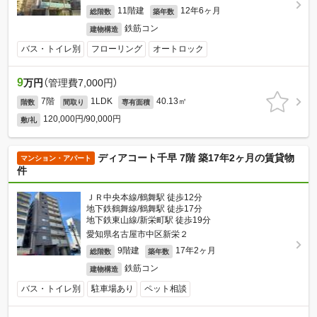
11階建
12年6ヶ月
総階数
築年数
鉄筋コン
建物構造
バス・トイレ別
フローリング
オートロック
9
万円
（管理費7,000円）
7階
1LDK
40.13㎡
階数
間取り
専有面積
120,000円/90,000円
敷/礼
ディアコート千早 7階 築17年2ヶ月の賃貸物
マンション・アパート
件
ＪＲ中央本線/鶴舞駅 徒歩12分
地下鉄鶴舞線/鶴舞駅 徒歩17分
地下鉄東山線/新栄町駅 徒歩19分
愛知県名古屋市中区新栄２
9階建
17年2ヶ月
総階数
築年数
鉄筋コン
建物構造
バス・トイレ別
駐車場あり
ペット相談