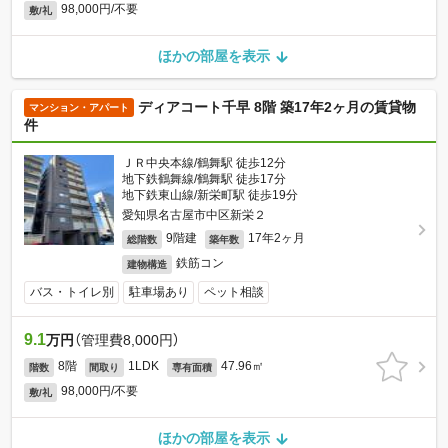
98,000円/不要
敷/礼
ほかの部屋を表示
ディアコート千早 8階 築17年2ヶ月の賃貸物
マンション・アパート
件
ＪＲ中央本線/鶴舞駅 徒歩12分
地下鉄鶴舞線/鶴舞駅 徒歩17分
地下鉄東山線/新栄町駅 徒歩19分
愛知県名古屋市中区新栄２
9階建
17年2ヶ月
総階数
築年数
鉄筋コン
建物構造
バス・トイレ別
駐車場あり
ペット相談
9.1
万円
（管理費8,000円）
8階
1LDK
47.96㎡
階数
間取り
専有面積
98,000円/不要
敷/礼
ほかの部屋を表示