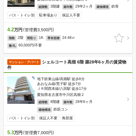
3階建
29年2ヶ月
鉄骨
総階数
築年数
建物構造
バス・トイレ別
駐車場あり
保証人不要
4.2
万円
（管理費3,500円）
2階
1K
24.48㎡
階数
間取り
専有面積
60,000円/不要
敷/礼
シェルコート高畑 6階 築28年6ヶ月の賃貸物
マンション・アパート
件
地下鉄東山線/高畑駅 徒歩6分
あおなみ線/荒子駅 徒歩7分
ＪＲ関西本線/八田駅 徒歩17分
愛知県名古屋市中川区高畑２
8階建
28年6ヶ月
総階数
築年数
鉄筋コン
建物構造
バス・トイレ別
保証人不要
角部屋
5.3
万円
（管理費7,000円）