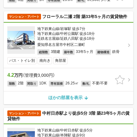
階数
間取り
専有面積
敷/礼
フローラル二瀬 2階 築33年5ヶ月の賃貸物件
マンション・アパート
地下鉄東山線/岩塚駅 徒歩7分
地下鉄東山線/中村公園駅 徒歩18分
近鉄名古屋線/近鉄八田駅 徒歩18分
愛知県名古屋市中村区二瀬町
3階建
33年5ヶ月
鉄骨
総階数
築年数
建物構造
バス・トイレ別
南向き
角部屋
4.2
万円
（管理費3,000円）
2階
1DK
26.25㎡
不要/不要
階数
間取り
専有面積
敷/礼
ほかの部屋を表示
中村日赤駅より徒歩5分 3階 築23年5ヶ月の賃
マンション・アパート
貸物件
地下鉄東山線/中村日赤駅 徒歩5分
地下鉄東山線/本陣駅 徒歩9分